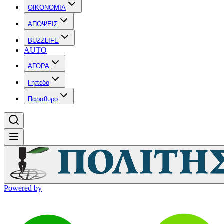
OIKONOMIA
ΑΠΟΨΕΙΣ
BUZZLIFE
AUTO
ΑΓΟΡΑ
Γηπεδο
Παραθυρο
Powered by