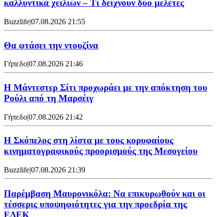
καλλυντικά χειλιών – Τι δείχνουν δύο μελέτες
Buzzlife
|
07.08.2026 21:55
Θα φτάσει την ντουζίνα
Γήπεδο
|
07.08.2026 21:46
Η Μάντεστερ Σίτι προχωράει με την απόκτηση του
Ρούλι από τη Μαρσέιγ
Γήπεδο
|
07.08.2026 21:42
Η Σκόπελος στη λίστα με τους κορυφαίους
κινηματογραφικούς προορισμούς της Μεσογείου
Buzzlife
|
07.08.2026 21:39
Παρέμβαση Μαυρονικόλα: Να επικυρωθούν και οι
τέσσερις υποψηφιότητες για την προεδρία της
ΕΔΕΚ