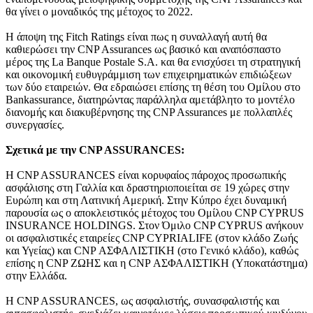
θα γίνει ο μοναδικός της μέτοχος το 2022.
Η άποψη της Fitch Ratings είναι πως η συναλλαγή αυτή θα
καθιερώσει την CNP Assurances ως βασικό και αναπόσπαστο
μέρος της La Banque Postale S.A. και θα ενισχύσει τη στρατηγική
και οικονομική ευθυγράμμιση των επιχειρηματικών επιδιώξεων
των δύο εταιρειών. Θα εδραιώσει επίσης τη θέση του Ομίλου στο
Bankassurance, διατηρώντας παράλληλα αμετάβλητο το μοντέλο
διανομής και διακυβέρνησης της CNP Assurances με πολλαπλές
συνεργασίες.
Σχετικά με την CNP ASSURANCES:
Η CNP ASSURANCES είναι κορυφαίος πάροχος προσωπικής
ασφάλισης στη Γαλλία και δραστηριοποιείται σε 19 χώρες στην
Ευρώπη και στη Λατινική Αμερική. Στην Κύπρο έχει δυναμική
παρουσία ως ο αποκλειστικός μέτοχος του Ομίλου CNP CYPRUS
INSURANCE HOLDINGS. Στον Όμιλο CNP CYPRUS ανήκουν
οι ασφαλιστικές εταιρείες CNP CYPRIALIFE (στον κλάδο Ζωής
και Υγείας) και CNP ΑΣΦΑΛΙΣΤΙΚΗ (στο Γενικό κλάδο), καθώς
επίσης η CNP ΖΩΗΣ και η CNP ΑΣΦΑΛΙΣΤΙΚΗ (Υποκατάστημα)
στην Ελλάδα.
Η CNP ASSURANCES, ως ασφαλιστής, συνασφαλιστής και