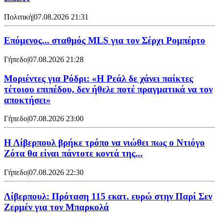
Πολιτική
|
07.08.2026 21:31
Επόμενος... σταθμός MLS για τον Σέρχι Ρομπέρτο
Γήπεδο
|
07.08.2026 21:28
Μοριέντες για Ρόδρι: «Η Ρεάλ δε χάνει παίκτες
τέτοιου επιπέδου, δεν ήθελε ποτέ πραγματικά να τον
αποκτήσει»
Γήπεδο
|
07.08.2026 23:00
Η Λίβερπουλ βρήκε τρόπο να νιώθει πως ο Ντιόγο
Ζότα θα είναι πάντοτε κοντά της...
Γήπεδο
|
07.08.2026 22:30
Λίβερπουλ: Πρόταση 115 εκατ. ευρώ στην Παρί Σεν
Ζερμέν για τον Μπαρκολά