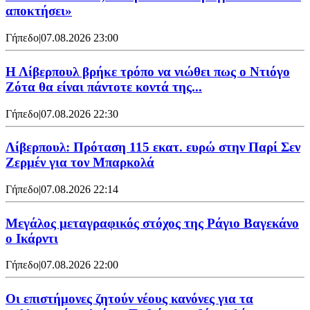
αποκτήσει»
Γήπεδο
|
07.08.2026 23:00
Η Λίβερπουλ βρήκε τρόπο να νιώθει πως ο Ντιόγο
Ζότα θα είναι πάντοτε κοντά της...
Γήπεδο
|
07.08.2026 22:30
Λίβερπουλ: Πρόταση 115 εκατ. ευρώ στην Παρί Σεν
Ζερμέν για τον Μπαρκολά
Γήπεδο
|
07.08.2026 22:14
Μεγάλος μεταγραφικός στόχος της Ράγιο Βαγεκάνο
ο Ικάρντι
Γήπεδο
|
07.08.2026 22:00
Οι επιστήμονες ζητούν νέους κανόνες για τα