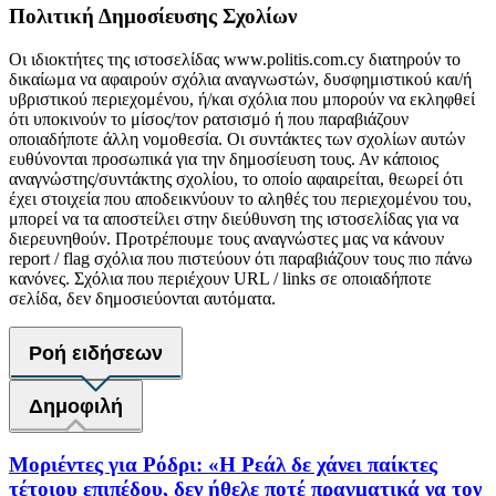
Πολιτική Δημοσίευσης Σχολίων
Οι ιδιοκτήτες της ιστοσελίδας www.politis.com.cy διατηρούν το
δικαίωμα να αφαιρούν σχόλια αναγνωστών, δυσφημιστικού και/ή
υβριστικού περιεχομένου, ή/και σχόλια που μπορούν να εκληφθεί
ότι υποκινούν το μίσος/τον ρατσισμό ή που παραβιάζουν
οποιαδήποτε άλλη νομοθεσία. Οι συντάκτες των σχολίων αυτών
ευθύνονται προσωπικά για την δημοσίευση τους. Αν κάποιος
αναγνώστης/συντάκτης σχολίου, το οποίο αφαιρείται, θεωρεί ότι
έχει στοιχεία που αποδεικνύουν το αληθές του περιεχομένου του,
μπορεί να τα αποστείλει στην διεύθυνση της ιστοσελίδας για να
διερευνηθούν. Προτρέπουμε τους αναγνώστες μας να κάνουν
report / flag σχόλια που πιστεύουν ότι παραβιάζουν τους πιο πάνω
κανόνες. Σχόλια που περιέχουν URL / links σε οποιαδήποτε
σελίδα, δεν δημοσιεύονται αυτόματα.
Ροή ειδήσεων
Δημοφιλή
Μοριέντες για Ρόδρι: «Η Ρεάλ δε χάνει παίκτες
τέτοιου επιπέδου, δεν ήθελε ποτέ πραγματικά να τον