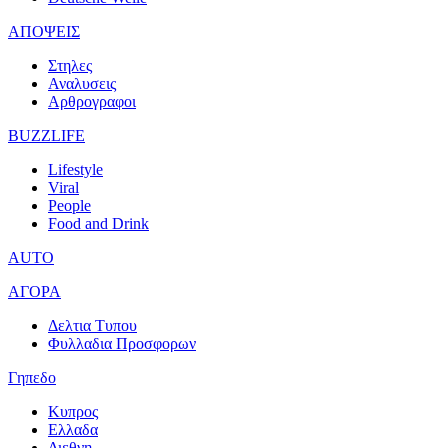
ΑΠΟΨΕΙΣ
Στηλες
Αναλυσεις
Αρθρογραφοι
BUZZLIFE
Lifestyle
Viral
People
Food and Drink
AUTO
ΑΓΟΡΑ
Δελτια Τυπου
Φυλλαδια Προσφορων
Γηπεδο
Κυπρος
Ελλαδα
Διεθνη