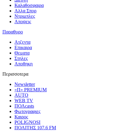
Καλαθοσφαιρα
Αλλα Σπορ
Ντριμπλες
Αποψεις
Παραθυρο
Ατζεντα
Επικαιρα
Θεματα
Στηλες
Αποθηκη
Περισσοτερα
Newsletter
«Π» PREMIUM
AUTO
WEB TV
ΠΟΛcasts
Φωτογραφιες
Καιρος
POLIGNOSI
ΠΟΛΙΤΗΣ 107.6 FM