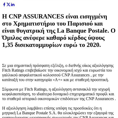
Η CNP ASSURANCES είναι εισηγμένη
στο Χρηματιστήριο του Παρισιού και
είναι θυγατρική της La Banque Postale. Ο
Όμιλος ανέφερε καθαρό κέρδος ύψους
1,35 δισεκατομμυρίων ευρώ το 2020.
Σε μια σημαντική πρόσφατη εξέλιξη, ο διεθνής οίκος αξιολόγησης
Fitch Ratings επιβεβαίωσε την οικονομική ισχύ και ευρωστία του
γαλλικού ασφαλιστικού κολοσσού CNP Assurances , με την
κατάταξή του στην κατηγορία «Α+» και με σταθερή προοπτική.
Σύμφωνα με Fitch Ratings, η αξιολόγηση αντανακλά την ισχυρή
κεφαλαιοποίηση, το ιδιαίτερα δυναμικό επιχειρηματικό προφίλ και
το σταθερό ιστορικό οικονομικών επιδόσεων της CNP Assurances .
Η αξιολόγηση λαμβάνει επίσης υπόψη τις προσδοκίες ότι η
μητρική La Banque Postale S.A. θα ολοκληρώσει την εξαγορά της
εναπομένουσας μειοψηφικής συμμετοχής της CNP Assurances και