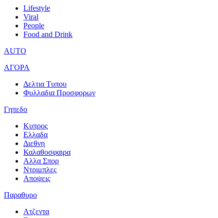
Lifestyle
Viral
People
Food and Drink
AUTO
ΑΓΟΡΑ
Δελτια Τυπου
Φυλλαδια Προσφορων
Γηπεδο
Κυπρος
Ελλαδα
Διεθνη
Καλαθοσφαιρα
Αλλα Σπορ
Ντριμπλες
Αποψεις
Παραθυρο
Ατζεντα