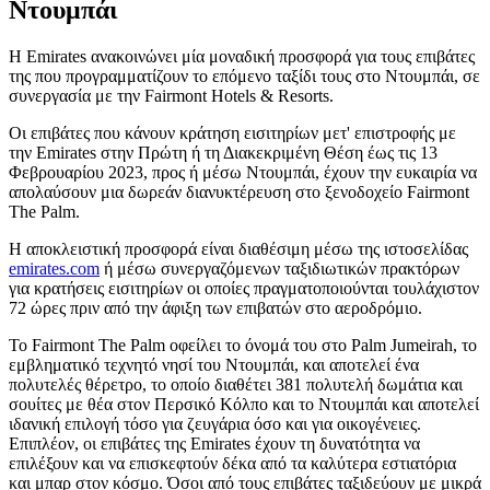
Ντουμπάι
Η Emirates ανακοινώνει μία μοναδική προσφορά για τους επιβάτες
της που προγραμματίζουν το επόμενο ταξίδι τους στο Ντουμπάι, σε
συνεργασία με την Fairmont Hotels & Resorts.
Oι επιβάτες που κάνουν κράτηση εισιτηρίων μετ' επιστροφής με
την Emirates στην Πρώτη ή τη Διακεκριμένη Θέση έως τις 13
Φεβρουαρίου 2023, προς ή μέσω Ντουμπάι, έχουν την ευκαιρία να
απολαύσουν μια δωρεάν διανυκτέρευση στο ξενοδοχείο Fairmont
The Palm.
Η αποκλειστική προσφορά είναι διαθέσιμη μέσω της ιστοσελίδας
emirates.com
ή μέσω συνεργαζόμενων ταξιδιωτικών πρακτόρων
για κρατήσεις εισιτηρίων οι οποίες πραγματοποιούνται τουλάχιστον
72 ώρες πριν από την άφιξη των επιβατών στο αεροδρόμιο.
Το Fairmont The Palm οφείλει το όνομά του στο Palm Jumeirah, το
εμβληματικό τεχνητό νησί του Ντουμπάι, και αποτελεί ένα
πολυτελές θέρετρο, το οποίο διαθέτει 381 πολυτελή δωμάτια και
σουίτες με θέα στον Περσικό Κόλπο και το Ντουμπάι και αποτελεί
ιδανική επιλογή τόσο για ζευγάρια όσο και για οικογένειες.
Επιπλέον, οι επιβάτες της Emirates έχουν τη δυνατότητα να
επιλέξουν και να επισκεφτούν δέκα από τα καλύτερα εστιατόρια
και μπαρ στον κόσμο. Όσοι από τους επιβάτες ταξιδεύουν με μικρά