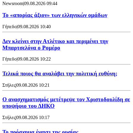
Newsroom
|
09.08.2026 09:44
Το «απορίας άξιον» των ελληνικών ομάδων
Γήπεδο
|
09.08.2026 10:40
Δεν κλείνει στην Ατλέτικο και περιμένει την
Μπαρτσελόνα ο Ρομέρο
Γήπεδο
|
09.08.2026 10:22
Τελικά ποιος θα αναλάβει την πολιτική ευθύνη;
Στήλες
|
09.08.2026 10:21
Ο ανασχηματισμός μετέτρεψε τον Χριστοδουλίδη σε
υποψήφιο του ΔΗΚΟ
Στήλες
|
09.08.2026 10:17
Το πρόσχημα έναντι της ουσίας