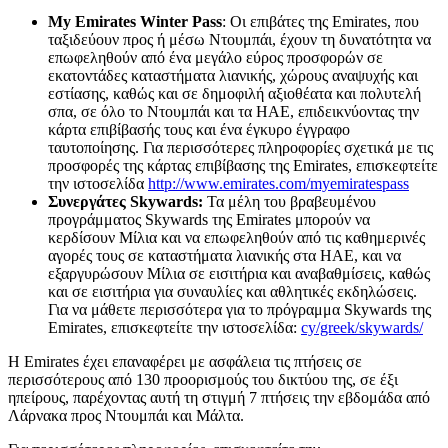
My
Emirates
Winter
Pass
: Οι επιβάτες της Emirates, που
ταξιδεύουν προς ή μέσω Ντουμπάι, έχουν τη δυνατότητα να
επωφεληθούν από ένα μεγάλο εύρος προσφορών σε
εκατοντάδες καταστήματα λιανικής, χώρους αναψυχής και
εστίασης, καθώς και σε δημοφιλή αξιοθέατα και πολυτελή
σπα, σε όλο το Ντουμπάι και τα ΗΑΕ, επιδεικνύοντας την
κάρτα επιβίβασής τους και ένα έγκυρο έγγραφο
ταυτοποίησης. Για περισσότερες πληροφορίες σχετικά με τις
προσφορές της κάρτας επιβίβασης της Emirates, επισκεφτείτε
την ιστοσελίδα
http://www.emirates.com/myemiratespass
Συνεργάτες Skywards:
Τα μέλη του βραβευμένου
προγράμματος Skywards της Emirates μπορούν να
κερδίσουν Μίλια και να επωφεληθούν από τις καθημερινές
αγορές τους σε καταστήματα λιανικής στα ΗΑΕ, και να
εξαργυρώσουν Μίλια σε εισιτήρια και αναβαθμίσεις, καθώς
και σε εισιτήρια για συναυλίες και αθλητικές εκδηλώσεις.
Για να μάθετε περισσότερα για το πρόγραμμα Skywards της
Emirates, επισκεφτείτε την ιστοσελίδα:
cy/greek/skywards/
Η Emirates έχει επαναφέρει με ασφάλεια τις πτήσεις σε
περισσότερους από 130 προορισμούς του δικτύου της, σε έξι
ηπείρους, παρέχοντας αυτή τη στιγμή 7 πτήσεις την εβδομάδα από
Λάρνακα προς Ντουμπάι και Μάλτα.