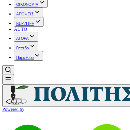
OIKONOMIA
ΑΠΟΨΕΙΣ
BUZZLIFE
AUTO
ΑΓΟΡΑ
Γηπεδο
Παραθυρο
Powered by