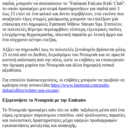
παιδιά, μπορούν να απολαύσουν το "Fairmont Falcons Kids' Club",
το οποίο προσφέρει μια σειρά δραστηριοτήτων για παιδιά από 3
έως 15 ετών σε ένα φιλικό και άνετο περιβάλλον, ενώ εκείνοι που
αναζητούν λίγες στιγμές χαλάρωσης μπορούν να επιλέξουν μία
επίσκεψη στο δημοφιλές Fairmont Willow Stream Spa. Επιπλέον,
το πολυτελές θέρετρο περιλαμβάνει τέσσερις εξωτερικές πισίνες
ελεγχόμενης θερμοκρασίας, ιδιωτική παραλία με λευκή άμμο και
ένα σύγχρονο κέντρο ευεξίας.
Αξίζει να σημειωθεί πως το πολυτελές ξενοδοχείο βρίσκεται μόλις
25 λεπτά από το Διεθνές Αεροδρόμιο του Ντουμπάι και σε αρκετά
κοντινή απόσταση από την πόλη, ώστε οι επιβάτες να επισκεφτούν
την όμορφη μαρίνα του Ντουμπάι και άλλα δημοφιλή τοπικά
αξιοθέατα.
Για επιπλέον διανυκτερεύσεις, οι επιβάτες μπορούν να προβούν σε
κράτηση στην ιστοσελίδα
https://www.fairmont.com/palm-
dubai/offers/winter-sun-escape/
.
Εξερευνήστε το Ντουμπάι με την Emirates
Το Ντουμπάι προσφέρει κάτι νέο σε κάθε ταξιδιώτη μέσα από ένα
εύρος εμπειριών παγκόσμιου επιπέδου -από ηλιόλουστες παραλίες
και πολιτιστικές δραστηριότητες μέχρι υψηλών προδιαγραφών
εγκαταστάσεις φιλοξενίας και αναψυχής.