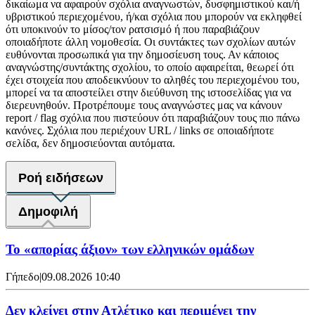
δικαίωμα να αφαιρούν σχόλια αναγνωστών, δυσφημιστικού και/ή
υβριστικού περιεχομένου, ή/και σχόλια που μπορούν να εκληφθεί
ότι υποκινούν το μίσος/τον ρατσισμό ή που παραβιάζουν
οποιαδήποτε άλλη νομοθεσία. Οι συντάκτες των σχολίων αυτών
ευθύνονται προσωπικά για την δημοσίευση τους. Αν κάποιος
αναγνώστης/συντάκτης σχολίου, το οποίο αφαιρείται, θεωρεί ότι
έχει στοιχεία που αποδεικνύουν το αληθές του περιεχομένου του,
μπορεί να τα αποστείλει στην διεύθυνση της ιστοσελίδας για να
διερευνηθούν. Προτρέπουμε τους αναγνώστες μας να κάνουν
report / flag σχόλια που πιστεύουν ότι παραβιάζουν τους πιο πάνω
κανόνες. Σχόλια που περιέχουν URL / links σε οποιαδήποτε
σελίδα, δεν δημοσιεύονται αυτόματα.
Ροή ειδήσεων
Δημοφιλή
Το «απορίας άξιον» των ελληνικών ομάδων
Γήπεδο
|
09.08.2026 10:40
Δεν κλείνει στην Ατλέτικο και περιμένει την