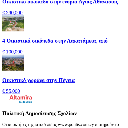
Οικιστικό οικόπεδο στην ενορία Άγιος Αθανάσιος
€ 290,000
4 Οικιστικά οικόπεδα στην Λακατάμεια, από
€ 100,000
Οικιστικό χωράφι στην Πέγεια
€ 55,000
Πολιτική Δημοσίευσης Σχολίων
Οι ιδιοκτήτες της ιστοσελίδας www.politis.com.cy διατηρούν το