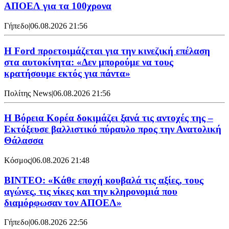
ΑΠΟΕΛ για τα 100χρονα
Γήπεδο
|
06.08.2026 21:56
Η Ford προετοιμάζεται για την κινεζική επέλαση
στα αυτοκίνητα: «Δεν μπορούμε να τους
κρατήσουμε εκτός για πάντα»
Πολίτης News
|
06.08.2026 21:56
Η Βόρεια Κορέα δοκιμάζει ξανά τις αντοχές της –
Εκτόξευσε βαλλιστικό πύραυλο προς την Ανατολική
Θάλασσα
Κόσμος
|
06.08.2026 21:48
ΒΙΝΤΕΟ: «Κάθε εποχή κουβαλά τις αξίες, τους
αγώνες, τις νίκες και την κληρονομιά που
διαμόρφωσαν τον ΑΠΟΕΛ»
Γήπεδο
|
06.08.2026 22:56