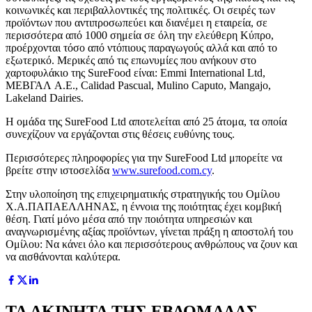
κοινωνικές και περιβαλλοντικές της πολιτικές. Οι σειρές των
προϊόντων που αντιπροσωπεύει και διανέμει η εταιρεία, σε
περισσότερα από 1000 σημεία σε όλη την ελεύθερη Κύπρο,
προέρχονται τόσο από ντόπιους παραγωγούς αλλά και από το
εξωτερικό. Μερικές από τις επωνυμίες που ανήκουν στο
χαρτοφυλάκιο της SureFood είναι: Emmi International Ltd,
MΕΒΓΑΛ A.E., Calidad Pascual, Mulino Caputo, Mangajo,
Lakeland Dairies.
Η ομάδα της SureFood Ltd αποτελείται από 25 άτομα, τα οποία
συνεχίζουν να εργάζονται στις θέσεις ευθύνης τους.
Περισσότερες πληροφορίες για την SureFood Ltd μπορείτε να
βρείτε στην ιστοσελίδα
www.surefood.com.cy
.
Στην υλοποίηση της επιχειρηματικής στρατηγικής του Ομίλου
Χ.Α.ΠΑΠΑΕΛΛΗΝΑΣ, η έννοια της ποιότητας έχει κομβική
θέση. Γιατί μόνο μέσα από την ποιότητα υπηρεσιών και
αναγνωρισμένης αξίας προϊόντων, γίνεται πράξη η αποστολή του
Ομίλου: Να κάνει όλο και περισσότερους ανθρώπους να ζουν και
να αισθάνονται καλύτερα.
ΤΑ ΑΚΙΝΗΤΑ ΤΗΣ ΕΒΔΟΜΑΔΑΣ