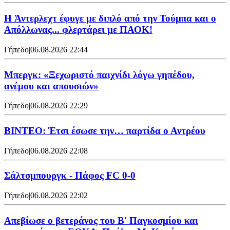
H Άντερλεχτ έφυγε με διπλό από την Τούμπα και ο
Απόλλωνας... φλερτάρει με ΠΑΟΚ!
Γήπεδο
|
06.08.2026 22:44
Μπεργκ: «Ξεχωριστό παιχνίδι λόγω γηπέδου,
ανέμου και απουσιών»
Γήπεδο
|
06.08.2026 22:29
ΒΙΝΤΕΟ: Έτσι έσωσε την… παρτίδα ο Αντρέου
Γήπεδο
|
06.08.2026 22:08
Σάλτσμπουργκ - Πάφος FC 0-0
Γήπεδο
|
06.08.2026 22:02
Απεβίωσε ο βετεράνος του Β' Παγκοσμίου και