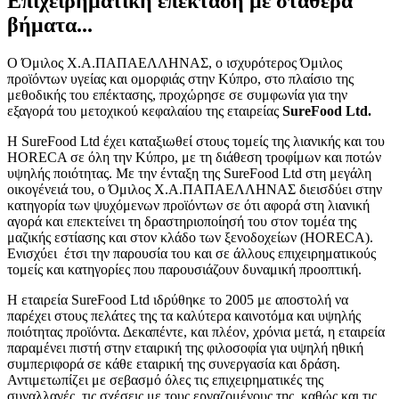
Επιχειρηματική επέκταση με σταθερά
βήματα...
O Όμιλος Χ.Α.ΠΑΠΑΕΛΛΗΝΑΣ, ο ισχυρότερος Όμιλος
προϊόντων υγείας και ομορφιάς στην Κύπρο, στο πλαίσιο της
μεθοδικής του επέκτασης, προχώρησε σε συμφωνία για την
εξαγορά του μετοχικού κεφαλαίου της εταιρείας
SureFood
Ltd
.
Η SureFood Ltd έχει καταξιωθεί στους τομείς της λιανικής και του
HORECA σε όλη την Κύπρο, με τη διάθεση τροφίμων και ποτών
υψηλής ποιότητας. Με την ένταξη της SureFood Ltd στη μεγάλη
οικογένειά του, ο Όμιλος Χ.Α.ΠΑΠΑΕΛΛΗΝΑΣ διεισδύει στην
κατηγορία των ψυχόμενων προϊόντων σε ότι αφορά στη λιανική
αγορά και επεκτείνει τη δραστηριοποίησή του στον τομέα της
μαζικής εστίασης και στον κλάδο των ξενοδοχείων (HORECA).
Ενισχύει έτσι την παρουσία του και σε άλλους επιχειρηματικούς
τομείς και κατηγορίες που παρουσιάζουν δυναμική προοπτική.
Η εταιρεία SureFood Ltd ιδρύθηκε το 2005 με αποστολή να
παρέχει στους πελάτες της τα καλύτερα καινοτόμα και υψηλής
ποιότητας προϊόντα. Δεκαπέντε, και πλέον, χρόνια μετά, η εταιρεία
παραμένει πιστή στην εταιρική της φιλοσοφία για υψηλή ηθική
συμπεριφορά σε κάθε εταιρική της συνεργασία και δράση.
Αντιμετωπίζει με σεβασμό όλες τις επιχειρηματικές της
συναλλαγές, τις σχέσεις με τους εργαζομένους της, καθώς και τις