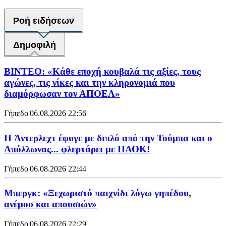
Ροή ειδήσεων
Δημοφιλή
ΒΙΝΤΕΟ: «Κάθε εποχή κουβαλά τις αξίες, τους
αγώνες, τις νίκες και την κληρονομιά που
διαμόρφωσαν τον ΑΠΟΕΛ»
Γήπεδο
|
06.08.2026 22:56
H Άντερλεχτ έφυγε με διπλό από την Τούμπα και ο
Απόλλωνας... φλερτάρει με ΠΑΟΚ!
Γήπεδο
|
06.08.2026 22:44
Μπεργκ: «Ξεχωριστό παιχνίδι λόγω γηπέδου,
ανέμου και απουσιών»
Γήπεδο
|
06.08.2026 22:29