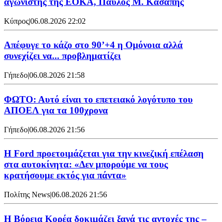
αγωνιστής της ΕΟΚΑ, Παύλος Μ. Κασάπης
Κύπρος
|
06.08.2026 22:02
Απέφυγε το κάζο στο 90’+4 η Ομόνοια αλλά
συνεχίζει να... προβληματίζει
Γήπεδο
|
06.08.2026 21:58
ΦΩΤΟ: Αυτό είναι το επετειακό λογότυπο του
ΑΠΟΕΛ για τα 100χρονα
Γήπεδο
|
06.08.2026 21:56
Η Ford προετοιμάζεται για την κινεζική επέλαση
στα αυτοκίνητα: «Δεν μπορούμε να τους
κρατήσουμε εκτός για πάντα»
Πολίτης News
|
06.08.2026 21:56
Η Βόρεια Κορέα δοκιμάζει ξανά τις αντοχές της –