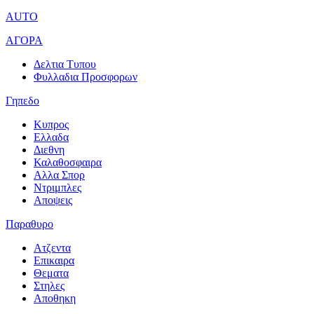
AUTO
ΑΓΟΡΑ
Δελτια Τυπου
Φυλλαδια Προσφορων
Γηπεδο
Κυπρος
Ελλαδα
Διεθνη
Καλαθοσφαιρα
Αλλα Σπορ
Ντριμπλες
Αποψεις
Παραθυρο
Ατζεντα
Επικαιρα
Θεματα
Στηλες
Αποθηκη