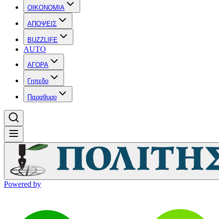
OIKONOMIA
ΑΠΟΨΕΙΣ
BUZZLIFE
AUTO
ΑΓΟΡΑ
Γηπεδο
Παραθυρο
Powered by