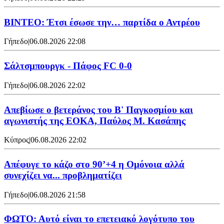
ΒΙΝΤΕΟ: Έτσι έσωσε την… παρτίδα ο Αντρέου
Γήπεδο
|
06.08.2026 22:08
Σάλτσμπουργκ - Πάφος FC 0-0
Γήπεδο
|
06.08.2026 22:02
Απεβίωσε ο βετεράνος του Β' Παγκοσμίου και
αγωνιστής της ΕΟΚΑ, Παύλος Μ. Κασάπης
Κύπρος
|
06.08.2026 22:02
Απέφυγε το κάζο στο 90’+4 η Ομόνοια αλλά
συνεχίζει να... προβληματίζει
Γήπεδο
|
06.08.2026 21:58
ΦΩΤΟ: Αυτό είναι το επετειακό λογότυπο του