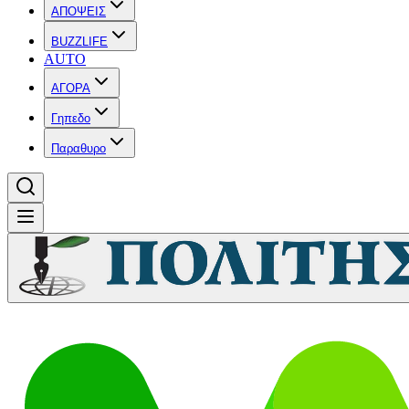
ΑΠΟΨΕΙΣ
BUZZLIFE
AUTO
ΑΓΟΡΑ
Γηπεδο
Παραθυρο