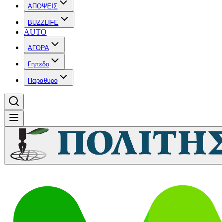
ΑΠΟΨΕΙΣ
BUZZLIFE
AUTO
ΑΓΟΡΑ
Γηπεδο
Παραθυρο