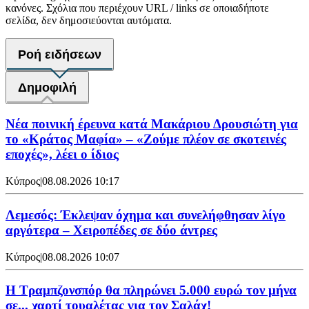
κανόνες. Σχόλια που περιέχουν URL / links σε οποιαδήποτε
σελίδα, δεν δημοσιεύονται αυτόματα.
Ροή ειδήσεων
Δημοφιλή
Νέα ποινική έρευνα κατά Μακάριου Δρουσιώτη για
το «Κράτος Μαφία» – «Ζούμε πλέον σε σκοτεινές
εποχές», λέει ο ίδιος
Κύπρος
|
08.08.2026 10:17
Λεμεσός: Έκλεψαν όχημα και συνελήφθησαν λίγο
αργότερα – Χειροπέδες σε δύο άντρες
Κύπρος
|
08.08.2026 10:07
Η Τραμπζονσπόρ θα πληρώνει 5.000 ευρώ τον μήνα
σε... χαρτί τουαλέτας για τον Σαλάχ!