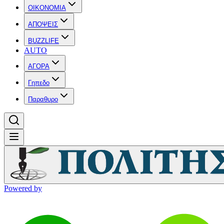
OIKONOMIA
ΑΠΟΨΕΙΣ
BUZZLIFE
AUTO
ΑΓΟΡΑ
Γηπεδο
Παραθυρο
Powered by