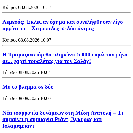
Κύπρος
|
08.08.2026 10:17
Λεμεσός: Έκλεψαν όχημα και συνελήφθησαν λίγο
αργότερα – Χειροπέδες σε δύο άντρες
Κύπρος
|
08.08.2026 10:07
Η Τραμπζονσπόρ θα πληρώνει 5.000 ευρώ τον μήνα
σε... χαρτί τουαλέτας για τον Σαλάχ!
Γήπεδο
|
08.08.2026 10:04
Με το βλέμμα σε δύο
Γήπεδο
|
08.08.2026 10:00
Νέα ισορροπία δυνάμεων στη Μέση Ανατολή – Τι
σημαίνει η συμμαχία Ριάντ, Άγκυρας και
Ισλαμαμπάντ