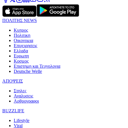
ΠΟΛΙΤΗΣ NEWS
Κυπρος
Πολιτικη
Οικονομια
Επιχειρησεις
Ελλαδα
Ευρωπη
Κοσμος
Επιστημη και Τεχνολογια
Deutsche Welle
ΑΠΟΨΕΙΣ
Στηλες
Αναλυσεις
Αρθρογραφοι
BUZZLIFE
Lifestyle
Viral