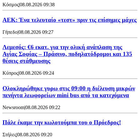
Κόσμος
|
08.08.2026 09:38
ΑΕΚ: Ένα τελευταίο «τεστ» πριν τις επίσημες μάχες
Γήπεδο
|
08.08.2026 09:27
Λεμεσός: €6 εκατ. για την ολική ανάπλαση της
Αγίας Σοφίας – Πράσινο, ποδηλατόδρομοι και 135
θέσεις στάθμευσης
Κύπρος
|
08.08.2026 09:24
Ολοκληρώθηκε γυρω στις 09:00 η διέλευση μικρών
πενήντα λεωφορείων mini bus από τα κατεχόμενα
Newsroom
|
08.08.2026 09:22
Πάλε έκαμε την κωλοτούμπα του ο Πρόεδρος!
Στήλες
|
08.08.2026 09:20