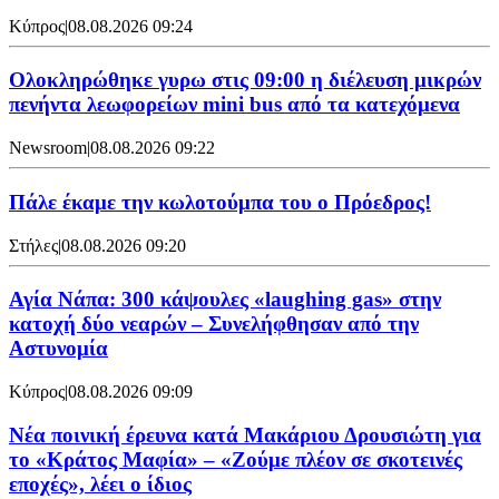
Κύπρος
|
08.08.2026 09:24
Ολοκληρώθηκε γυρω στις 09:00 η διέλευση μικρών
πενήντα λεωφορείων mini bus από τα κατεχόμενα
Newsroom
|
08.08.2026 09:22
Πάλε έκαμε την κωλοτούμπα του ο Πρόεδρος!
Στήλες
|
08.08.2026 09:20
Αγία Νάπα: 300 κάψουλες «laughing gas» στην
κατοχή δύο νεαρών – Συνελήφθησαν από την
Αστυνομία
Κύπρος
|
08.08.2026 09:09
Νέα ποινική έρευνα κατά Μακάριου Δρουσιώτη για
το «Κράτος Μαφία» – «Ζούμε πλέον σε σκοτεινές
εποχές», λέει ο ίδιος