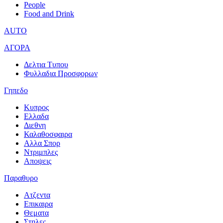
People
Food and Drink
AUTO
ΑΓΟΡΑ
Δελτια Τυπου
Φυλλαδια Προσφορων
Γηπεδο
Κυπρος
Ελλαδα
Διεθνη
Καλαθοσφαιρα
Αλλα Σπορ
Ντριμπλες
Αποψεις
Παραθυρο
Ατζεντα
Επικαιρα
Θεματα
Στηλες