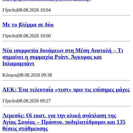
Γήπεδο
|
08.08.2026 10:04
Με το βλέμμα σε δύο
Γήπεδο
|
08.08.2026 10:00
Νέα ισορροπία δυνάμεων στη Μέση Ανατολή – Τι
σημαίνει η συμμαχία Ριάντ, Άγκυρας και
Ισλαμαμπάντ
Κόσμος
|
08.08.2026 09:38
ΑΕΚ: Ένα τελευταίο «τεστ» πριν τις επίσημες μάχες
Γήπεδο
|
08.08.2026 09:27
Λεμεσός: €6 εκατ. για την ολική ανάπλαση της
Αγίας Σοφίας – Πράσινο, ποδηλατόδρομοι και 135
θέσεις στάθμευσης