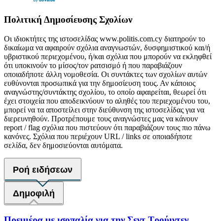
Πολιτική Δημοσίευσης Σχολίων
Οι ιδιοκτήτες της ιστοσελίδας www.politis.com.cy διατηρούν το
δικαίωμα να αφαιρούν σχόλια αναγνωστών, δυσφημιστικού και/ή
υβριστικού περιεχομένου, ή/και σχόλια που μπορούν να εκληφθεί
ότι υποκινούν το μίσος/τον ρατσισμό ή που παραβιάζουν
οποιαδήποτε άλλη νομοθεσία. Οι συντάκτες των σχολίων αυτών
ευθύνονται προσωπικά για την δημοσίευση τους. Αν κάποιος
αναγνώστης/συντάκτης σχολίου, το οποίο αφαιρείται, θεωρεί ότι
έχει στοιχεία που αποδεικνύουν το αληθές του περιεχομένου του,
μπορεί να τα αποστείλει στην διεύθυνση της ιστοσελίδας για να
διερευνηθούν. Προτρέπουμε τους αναγνώστες μας να κάνουν
report / flag σχόλια που πιστεύουν ότι παραβιάζουν τους πιο πάνω
κανόνες. Σχόλια που περιέχουν URL / links σε οποιαδήποτε
σελίδα, δεν δημοσιεύονται αυτόματα.
Ροή ειδήσεων
Δημοφιλή
Πρεμιέρα με ισοπαλία για την Σεντ Τρούιντεν