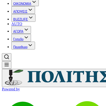
OIKONOMIA
ΑΠΟΨΕΙΣ
BUZZLIFE
AUTO
ΑΓΟΡΑ
Γηπεδο
Παραθυρο
Powered by