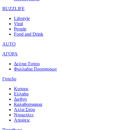
BUZZLIFE
Lifestyle
Viral
People
Food and Drink
AUTO
ΑΓΟΡΑ
Δελτια Τυπου
Φυλλαδια Προσφορων
Γηπεδο
Κυπρος
Ελλαδα
Διεθνη
Καλαθοσφαιρα
Αλλα Σπορ
Ντριμπλες
Αποψεις
Παραθυρο