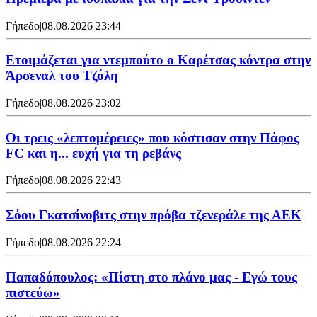
Γήπεδο
|
08.08.2026 23:44
Ετοιμάζεται για ντεμπούτο ο Καρέτσας κόντρα στην
Άρσεναλ του Τζόλη
Γήπεδο
|
08.08.2026 23:02
Οι τρεις «λεπτομέρειες» που κόστισαν στην Πάφος
FC και η... ευχή για τη ρεβάνς
Γήπεδο
|
08.08.2026 22:43
Σόου Γκατσίνοβιτς στην πρόβα τζενεράλε της ΑΕΚ
Γήπεδο
|
08.08.2026 22:24
Παπαδόπουλος: «Πίστη στο πλάνο μας - Εγώ τους
πιστεύω»