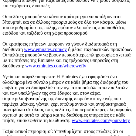
κορυφαία επιλογή για ταξιδιώτες που θέλουν να ζήσουν ασφαλείς
και ευχάριστες διακοπές.
Οι πελάτες μπορούν να κάνουν κράτηση για να πετάξουν στο
Ντουμπάι και σε άλλους προορισμούς σε όλο τον κόσμο, μέσω
του αεροδρομίου της πόλης, εφόσον πληρούν τις προϋποθέσεις
εισόδου και ταξιδιού στη χώρα προορισμού.
Οι κρατήσεις πτήσεων μπορούν να γίνουν διαδικτυακά στη
διεύθυνση
www.emirates.com/cy
ή μέσω ταξιδιωτικών πρακτόρων.
Οι πελάτες μπορούν να βρουν περισσότερες πληροφορίες σχετικά
με τις πτήσεις της Emirates και τις τρέχουσες υπηρεσίες στη
διεύθυνση:
www.emirates.com/wherewefly
Υγεία και ασφάλεια πρώτα: Η Emirates έχει εφαρμόσει ένα
ολοκληρωμένο σύνολο μέτρων σε κάθε βήμα της διαδρομής του
επιβάτη για να διασφαλίσει την υγεία και ασφάλεια των πελατών
και των υπαλλήλων της στο έδαφος και στον αέρα,
συμπεριλαμβανομένης της διανομής δωρεάν κιτ υγιεινής που
περιέχει μάσκες, γάντια, χέρι απολυμαντικά και αντιβακτηριακά
μαντηλάκια σε όλους τους πελάτες. Για περισσότερες πληροφορίες
σχετικά με αυτά τα μέτρα και τις διαθέσιμες υπηρεσίες σε κάθε
πτήση, επισκεφθείτε τη διεύθυνση:
www.emirates.com/yoursafety
Ταξιδιωτικοί περιορισμοί: Υπενθυμίζεται στους πελάτες ότι οι