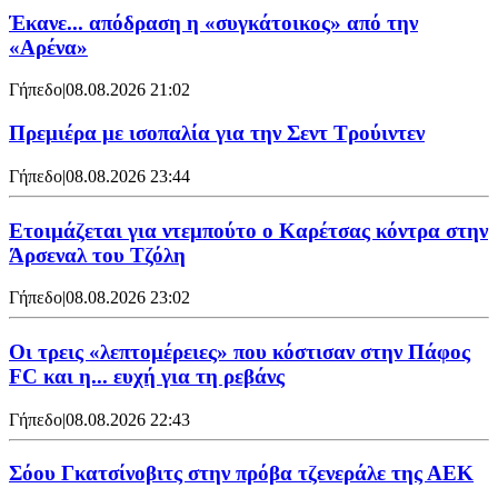
Έκανε... απόδραση η «συγκάτοικος» από την
«Αρένα»
Γήπεδο
|
08.08.2026 21:02
Πρεμιέρα με ισοπαλία για την Σεντ Τρούιντεν
Γήπεδο
|
08.08.2026 23:44
Ετοιμάζεται για ντεμπούτο ο Καρέτσας κόντρα στην
Άρσεναλ του Τζόλη
Γήπεδο
|
08.08.2026 23:02
Οι τρεις «λεπτομέρειες» που κόστισαν στην Πάφος
FC και η... ευχή για τη ρεβάνς
Γήπεδο
|
08.08.2026 22:43
Σόου Γκατσίνοβιτς στην πρόβα τζενεράλε της ΑΕΚ