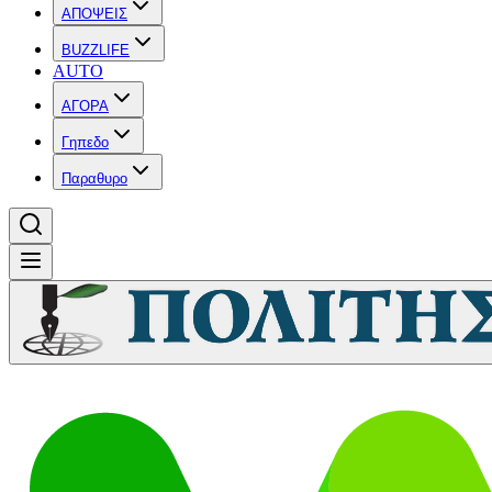
ΑΠΟΨΕΙΣ
BUZZLIFE
AUTO
ΑΓΟΡΑ
Γηπεδο
Παραθυρο