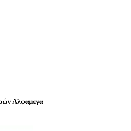
γορών Αλφαμεγα