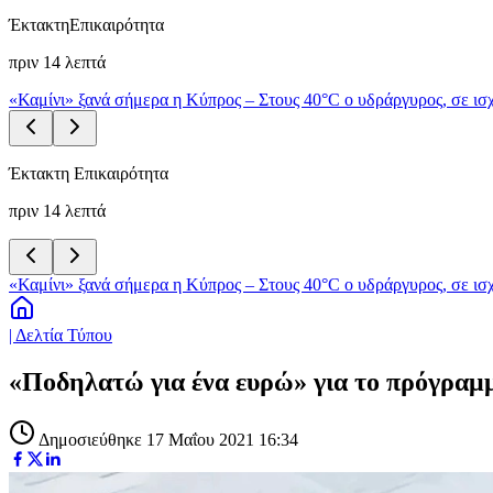
Έκτακτη
Επικαιρότητα
πριν 14 λεπτά
«Καμίνι» ξανά σήμερα η Κύπρος – Στους 40°C ο υδράργυρος, σε ισχ
Έκτακτη Επικαιρότητα
πριν 14 λεπτά
«Καμίνι» ξανά σήμερα η Κύπρος – Στους 40°C ο υδράργυρος, σε ισχ
| Δελτία Τύπου
«Ποδηλατώ για ένα ευρώ» για το πρόγραμμ
Δημοσιεύθηκε 17 Μαΐου 2021 16:34