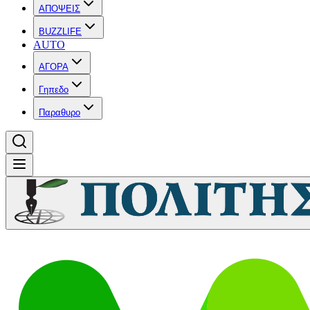
ΑΠΟΨΕΙΣ
BUZZLIFE
AUTO
ΑΓΟΡΑ
Γηπεδο
Παραθυρο