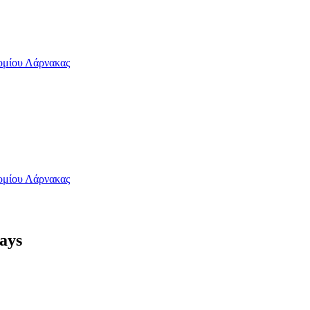
ρομίου Λάρνακας
ρομίου Λάρνακας
ays