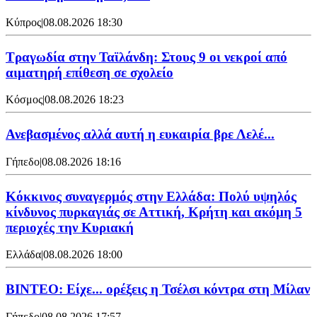
Κύπρος
|
08.08.2026 18:30
Τραγωδία στην Ταϊλάνδη: Στους 9 οι νεκροί από
αιματηρή επίθεση σε σχολείο
Κόσμος
|
08.08.2026 18:23
Ανεβασμένος αλλά αυτή η ευκαιρία βρε Λελέ...
Γήπεδο
|
08.08.2026 18:16
Κόκκινος συναγερμός στην Ελλάδα: Πολύ υψηλός
κίνδυνος πυρκαγιάς σε Αττική, Κρήτη και ακόμη 5
περιοχές την Κυριακή
Ελλάδα
|
08.08.2026 18:00
BINTEO: Είχε... ορέξεις η Τσέλσι κόντρα στη Μίλαν
Γήπεδο
|
08.08.2026 17:57