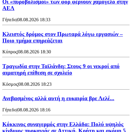
Οι «πυροβολισμοί» των φορ φέρνουν χαμόγελο στην
ΑΕΛ
Γήπεδο
|
08.08.2026 18:33
Κλειστός δρόμος στον Πρωταρά λόγω εργασιών –
Ποιο τμήμα επηρεάζεται
Κύπρος
|
08.08.2026 18:30
Τραγωδία στην Ταϊλάνδη: Στους 9 οι νεκροί από
αιματηρή επίθεση σε σχολείο
Κόσμος
|
08.08.2026 18:23
Ανεβασμένος αλλά αυτή η ευκαιρία βρε Λελέ...
Γήπεδο
|
08.08.2026 18:16
Κόκκινος συναγερμός στην Ελλάδα: Πολύ υψηλός
κίνδυνος πυρκαγιάς σε Αττική, Κρήτη και ακόμη 5