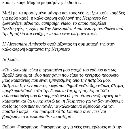
κούπες καφέ Mug περιορισμένης έκδοσης.
Μαζί με τα προσεγμένα μάντρα και τους νέους εξωτικούς καφέδες
για κρύο καφέ, η καλοκαιρινή συλλογή της
Nespresso
θα
ζωντανέψει μέσω του
campaign
video
, το οποίο προβάλει
τελετουργίες ευεξίας με την
Alessandra
Ambrosio
εμπνευσμένα από
την Βραζιλία και ενισχυμένα από έναν υπέροχο καφέ.
H
Alessandra
Ambrosio
σχολιάζοντας τη συμμετοχή της στην
καλοκαιρινή καμπάνια της
Nespresso
Δήλωσε:
«Το καλοκαίρι είναι η αγαπημένη μου εποχή του χρόνου και ως
Βραζιλιάνα είμαι τόσο περήφανη που είμαι το κεντρικό πρόσωπο
μιας καμπάνιας που είναι εμπνευσμένη από την πατρίδα μου.
Λατρεύω την έννοια ενός καφέ που σηματοδοτεί σημαντικές στιγμές
προβληματισμού κατά την διάρκεια της ημέρας. Είμαι τόσο
ενθουσιασμένη που θα συμμετάσχω σε μια τέτοια αναζωογονητική
καμπάνια και θα συνεργαστώ με τη
Nespresso
για να ζωντανέψουμε
αυτές τις νόστιμες συνταγές, τα καλοκαιρινά αξεσουάρ και τον
ποιοτικό καφέ – και πραγματικά το
Liminha
over
Ice
είναι
βραζιλιάνικο καλοκαίρι σε ένα ποτήρι!»
Follow @nespresso @nespresso.gr για νέες ενημερώσεις από την