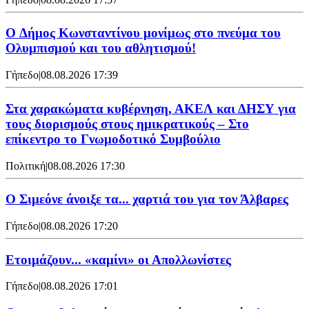
O Δήμος Κωνσταντίνου μονίμως στο πνεύμα του
Ολυμπισμού και του αθλητισμού!
Γήπεδο
|
08.08.2026 17:39
Στα χαρακώματα κυβέρνηση, ΑΚΕΛ και ΔΗΣΥ για
τους διορισμούς στους ημικρατικούς – Στο
επίκεντρο το Γνωμοδοτικό Συμβούλιο
Πολιτική
|
08.08.2026 17:30
Ο Σιμεόνε άνοιξε τα... χαρτιά του για τον Άλβαρες
Γήπεδο
|
08.08.2026 17:20
Ετοιμάζουν... «καμίνι» οι Απολλωνίστες
Γήπεδο
|
08.08.2026 17:01