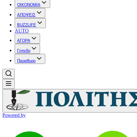
OIKONOMIA
ΑΠΟΨΕΙΣ
BUZZLIFE
AUTO
ΑΓΟΡΑ
Γηπεδο
Παραθυρο
Powered by