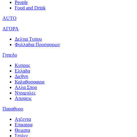
People
Food and Drink
AUTO
ΑΓΟΡΑ
Δελτια Τυπου
Φυλλαδια Προσφορων
Γηπεδο
Κυπρος
Ελλαδα
Διεθνη
Καλαθοσφαιρα
Αλλα Σπορ
Ντριμπλες
Αποψεις
Παραθυρο
Ατζεντα
Επικαιρα
Θεματα
Στηλες