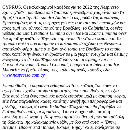
CYPRUS, Οι καλοκαιρινοί καφέδες για το 2022 της
Nespresso
έχουν φτάσει, μια σειρά από τροπικά εμπνευσμένα χαρμάνια από τη
Βραζιλία και την
Alessandra
Ambrosio
ώς μούσα της καμπάνιας.
Εμπνευσμένες από τις υπέροχες γεύσεις των τροπικών περιοχών και
προς τιμή του εθνικού ποτού της Βραζιλίας, το
Caipirinha
, οι νέες
γεύσεις
Barista
Creations
Liminha
over
Ice
και
Exotic
Liminha
over
Ice
πρωταγωνιστούν στην νέα καμπάνια. Το κίτρινο λεμόνι και τα
τροπικά φύλλα που κοσμούν τα καλοκαιρινά σχέδια της
Nespresso
αποτελούν φόρο τιμής στο ζωντανό τοπίο της Βραζιλίας το οποίο
αποσκοπεί στην ένωση ανθρώπων σε μια γιορτή ευτυχίας και θετικής
ενέργειας. Το ίδιο διάστημα λανσάρουν και οι αγαπημένοι
Ice
Coconut
Flavour
,
Tropical
Coconut
,
Leggero
και
Intenso
on
Ice
.
Μπορείτε να βρείτε όλους τους καλοκαιρινούς καφέδες εδώ:
www
.
nespresso
.
com
.
cy
Επιπρόσθετα, η καμπάνια ενθαρρύνει τους λάτρεις του καφέ να
αφιερώσουν χρόνο σε δραστηριότητες που προωθούν την ευεξία.
Είτε αυτό είναι ένας πρωινός καφές εσπρέσο μαζί με άσκηση γιόγκα,
είτε ένας παγωμένος καφές κατά την αναζήτηση πληροφοριών και
μελέτης, ο καφές θα είναι το βασικό στοιχείο που θα βοηθήσει να
διατηρηθούν αυτές οι πρακτικές
. Για να διοχετευθεί αυτή η
συνειδητή ενέργεια η
Nespresso
προτείνει θετικά μάντρα καθ’ όλη
τη διάρκεια της καλοκαιρινής σεζόν, με δυο από αυτά
– ‘
Brew
,
Breathe
,
Bloom
’ and ‘
Inhale
,
Exhale
,
Enjoy
’ να εμφανίζονται σε