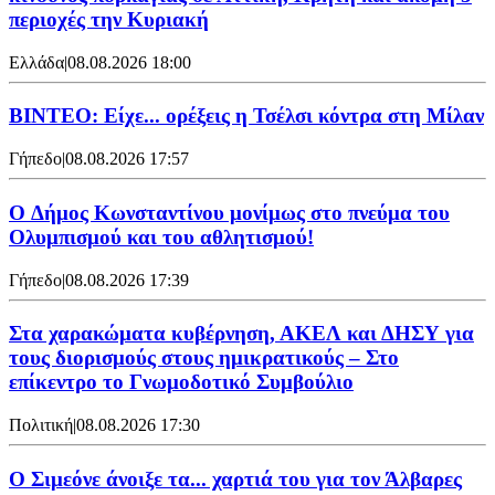
περιοχές την Κυριακή
Ελλάδα
|
08.08.2026 18:00
BINTEO: Είχε... ορέξεις η Τσέλσι κόντρα στη Μίλαν
Γήπεδο
|
08.08.2026 17:57
O Δήμος Κωνσταντίνου μονίμως στο πνεύμα του
Ολυμπισμού και του αθλητισμού!
Γήπεδο
|
08.08.2026 17:39
Στα χαρακώματα κυβέρνηση, ΑΚΕΛ και ΔΗΣΥ για
τους διορισμούς στους ημικρατικούς – Στο
επίκεντρο το Γνωμοδοτικό Συμβούλιο
Πολιτική
|
08.08.2026 17:30
Ο Σιμεόνε άνοιξε τα... χαρτιά του για τον Άλβαρες