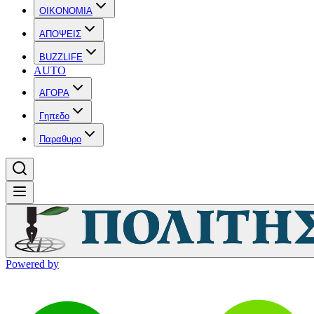
OIKONOMIA
ΑΠΟΨΕΙΣ
BUZZLIFE
AUTO
ΑΓΟΡΑ
Γηπεδο
Παραθυρο
Powered by