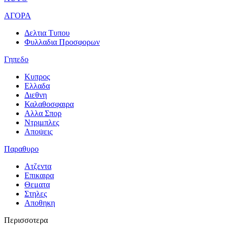
ΑΓΟΡΑ
Δελτια Τυπου
Φυλλαδια Προσφορων
Γηπεδο
Κυπρος
Ελλαδα
Διεθνη
Καλαθοσφαιρα
Αλλα Σπορ
Ντριμπλες
Αποψεις
Παραθυρο
Ατζεντα
Επικαιρα
Θεματα
Στηλες
Αποθηκη
Περισσοτερα