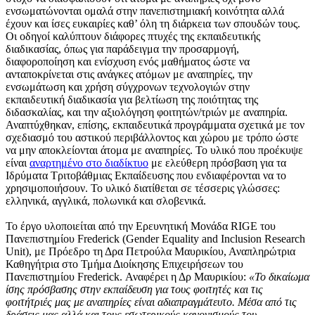
ενσωματώνονται ομαλά στην πανεπιστημιακή κοινότητα αλλά
έχουν και ίσες ευκαιρίες καθ’ όλη τη διάρκεια των σπουδών τους.
Οι οδηγοί καλύπτουν διάφορες πτυχές της εκπαιδευτικής
διαδικασίας, όπως για παράδειγμα την προσαρμογή,
διαφοροποίηση και ενίσχυση ενός μαθήματος ώστε να
ανταποκρίνεται στις ανάγκες ατόμων με αναπηρίες, την
ενσωμάτωση και χρήση σύγχρονων τεχνολογιών στην
εκπαιδευτική διαδικασία για βελτίωση της ποιότητας της
διδασκαλίας, και την αξιολόγηση φοιτητών/τριών με αναπηρία.
Αναπτύχθηκαν, επίσης, εκπαιδευτικά προγράμματα σχετικά με τον
σχεδιασμό του αστικού περιβάλλοντος και χώρου με τρόπο ώστε
να μην αποκλείονται άτομα με αναπηρίες. Το υλικό που προέκυψε
είναι
αναρτημένο στο διαδίκτυο
με ελεύθερη πρόσβαση για τα
Ιδρύματα Τριτοβάθμιας Εκπαίδευσης που ενδιαφέρονται να το
χρησιμοποιήσουν. Το υλικό διατίθεται σε τέσσερις γλώσσες:
ελληνικά, αγγλικά, πολωνικά και σλοβενικά.
Το έργο υλοποιείται από την Ερευνητική Μονάδα RIGE του
Πανεπιστημίου Frederick (Gender Equality and Inclusion Research
Unit), με Πρόεδρο τη Δρα Πετρούλα Μαυρικίου, Αναπληρώτρια
Καθηγήτρια στο Τμήμα Διοίκησης Επιχειρήσεων του
Πανεπιστημίου Frederick. Αναφέρει η Δρ Μαυρικίου:
«Το δικαίωμα
ίσης πρόσβασης στην εκπαίδευση για τους φοιτητές και τις
φοιτήτριές μας με αναπηρίες είναι αδιαπραγμάτευτο. Μέσα από τις
δράσεις μας αλλά και τους εσωτερικούς κανονισμούς του