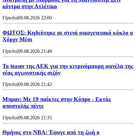
κόντρα στην Ατλέτικο
Γήπεδο
|
09.08.2026 22:00
ΦΩΤΟΣ: Κηδεύτηκε σε στενό οικογενειακό κύκλο ο
Χόρχε Μέσι
Γήπεδο
|
09.08.2026 21:49
Το teaser της ΑΕΚ για την κιτρινόμαυρη φανέλα της
νέας αγωνιστικής σεζόν
Γήπεδο
|
09.08.2026 21:42
Μπραν: Με 19 παίκτες στην Κύπρο - Εκτός
αποστολής πέντε
Γήπεδο
|
09.08.2026 21:35
Θρήνος στο NBA: Έφυγε από τη ζωή ο