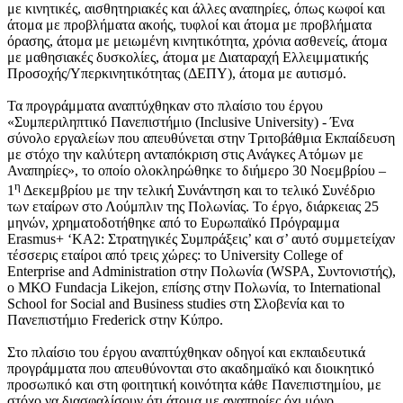
με κινητικές, αισθητηριακές και άλλες αναπηρίες, όπως κωφοί και
άτομα με προβλήματα ακοής, τυφλοί και άτομα με προβλήματα
όρασης, άτομα με μειωμένη κινητικότητα, χρόνια ασθενείς, άτομα
με μαθησιακές δυσκολίες, άτομα με Διαταραχή Ελλειμματικής
Προσοχής/Υπερκινητικότητας (ΔΕΠΥ), άτομα με αυτισμό.
Τα προγράμματα αναπτύχθηκαν στο πλαίσιο του έργου
«Συμπεριληπτικό Πανεπιστήμιο (Inclusive University) - Ένα
σύνολο εργαλείων που απευθύνεται στην Τριτοβάθμια Εκπαίδευση
με στόχο την καλύτερη ανταπόκριση στις Ανάγκες Ατόμων με
Αναπηρίες», το οποίο ολοκληρώθηκε το διήμερο 30 Νοεμβρίου –
η
1
Δεκεμβρίου με την τελική Συνάντηση και το τελικό Συνέδριο
των εταίρων στο Λούμπλιν της Πολωνίας. To έργο, διάρκειας 25
μηνών, χρηματοδοτήθηκε από το Ευρωπαϊκό Πρόγραμμα
Erasmus+ ‘KA2: Στρατηγικές Συμπράξεις’ και σ’ αυτό συμμετείχαν
τέσσερις εταίροι από τρεις χώρες: το University College of
Enterprise and Administration στην Πολωνία (WSPA, Συντονιστής),
ο ΜΚΟ Fundacja Likejon, επίσης στην Πολωνία, το International
School for Social and Business studies στη Σλοβενία και το
Πανεπιστήμιο Frederick στην Κύπρο.
Στο πλαίσιο του έργου αναπτύχθηκαν οδηγοί και εκπαιδευτικά
προγράμματα που απευθύνονται στο ακαδημαϊκό και διοικητικό
προσωπικό και στη φοιτητική κοινότητα κάθε Πανεπιστημίου, με
στόχο να διασφαλίσουν ότι άτομα με αναπηρίες όχι μόνο