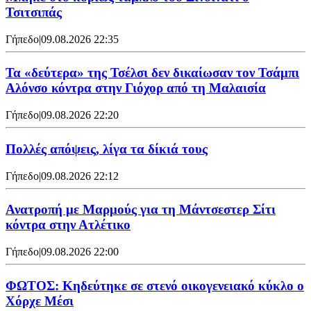
Τσιτσιπάς
Γήπεδο
|
09.08.2026 22:35
Τα «δεύτερα» της Τσέλσι δεν δικαίωσαν τον Τσάμπι
Αλόνσο κόντρα στην Γιόχορ από τη Μαλαισία
Γήπεδο
|
09.08.2026 22:20
Πολλές απόψεις, λίγα τα δίκιά τους
Γήπεδο
|
09.08.2026 22:12
Ανατροπή με Μαρμούς για τη Μάντσεστερ Σίτι
κόντρα στην Ατλέτικο
Γήπεδο
|
09.08.2026 22:00
ΦΩΤΟΣ: Κηδεύτηκε σε στενό οικογενειακό κύκλο ο
Χόρχε Μέσι