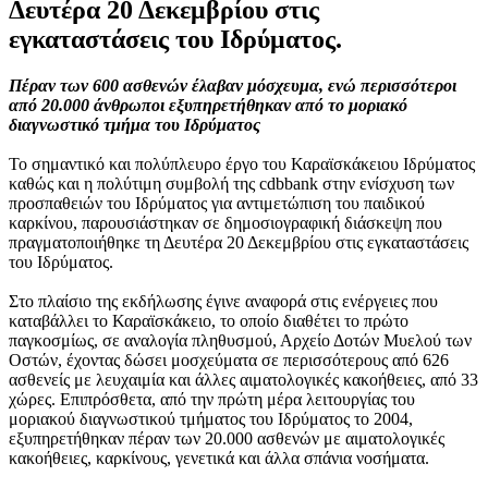
Δευτέρα 20 Δεκεμβρίου στις
εγκαταστάσεις του Ιδρύματος.
Πέραν των 600 ασθενών έλαβαν μόσχευμα, ενώ περισσότεροι
από 20.000 άνθρωποι εξυπηρετήθηκαν από το μοριακό
διαγνωστικό τμήμα του Ιδρύματος
Το σημαντικό και πολύπλευρο έργο του Καραϊσκάκειου Ιδρύματος
καθώς και η πολύτιμη συμβολή της cdbbank στην ενίσχυση των
προσπαθειών του Ιδρύματος για αντιμετώπιση του παιδικού
καρκίνου, παρουσιάστηκαν σε δημοσιογραφική διάσκεψη που
πραγματοποιήθηκε τη Δευτέρα 20 Δεκεμβρίου στις εγκαταστάσεις
του Ιδρύματος.
Στο πλαίσιο της εκδήλωσης έγινε αναφορά στις ενέργειες που
καταβάλλει το Καραϊσκάκειο, το οποίο διαθέτει το πρώτο
παγκοσμίως, σε αναλογία πληθυσμού, Αρχείο Δοτών Μυελού των
Οστών, έχοντας δώσει μοσχεύματα σε περισσότερους από 626
ασθενείς με λευχαιμία και άλλες αιματολογικές κακοήθειες, από 33
χώρες. Επιπρόσθετα, από την πρώτη μέρα λειτουργίας του
μοριακού διαγνωστικού τμήματος του Ιδρύματος το 2004,
εξυπηρετήθηκαν πέραν των 20.000 ασθενών με αιματολογικές
κακοήθειες, καρκίνους, γενετικά και άλλα σπάνια νοσήματα.