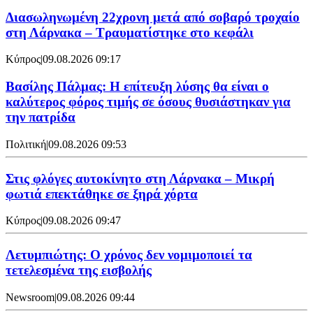
Διασωληνωμένη 22χρονη μετά από σοβαρό τροχαίο
στη Λάρνακα – Τραυματίστηκε στο κεφάλι
Κύπρος
|
09.08.2026 09:17
Βασίλης Πάλμας: Η επίτευξη λύσης θα είναι ο
καλύτερος φόρος τιμής σε όσους θυσιάστηκαν για
την πατρίδα
Πολιτική
|
09.08.2026 09:53
Στις φλόγες αυτοκίνητο στη Λάρνακα – Μικρή
φωτιά επεκτάθηκε σε ξηρά χόρτα
Κύπρος
|
09.08.2026 09:47
Λετυμπιώτης: Ο χρόνος δεν νομιμοποιεί τα
τετελεσμένα της εισβολής
Newsroom
|
09.08.2026 09:44