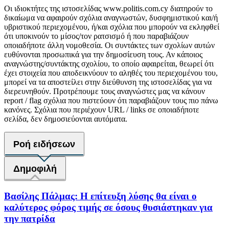
Οι ιδιοκτήτες της ιστοσελίδας www.politis.com.cy διατηρούν το
δικαίωμα να αφαιρούν σχόλια αναγνωστών, δυσφημιστικού και/ή
υβριστικού περιεχομένου, ή/και σχόλια που μπορούν να εκληφθεί
ότι υποκινούν το μίσος/τον ρατσισμό ή που παραβιάζουν
οποιαδήποτε άλλη νομοθεσία. Οι συντάκτες των σχολίων αυτών
ευθύνονται προσωπικά για την δημοσίευση τους. Αν κάποιος
αναγνώστης/συντάκτης σχολίου, το οποίο αφαιρείται, θεωρεί ότι
έχει στοιχεία που αποδεικνύουν το αληθές του περιεχομένου του,
μπορεί να τα αποστείλει στην διεύθυνση της ιστοσελίδας για να
διερευνηθούν. Προτρέπουμε τους αναγνώστες μας να κάνουν
report / flag σχόλια που πιστεύουν ότι παραβιάζουν τους πιο πάνω
κανόνες. Σχόλια που περιέχουν URL / links σε οποιαδήποτε
σελίδα, δεν δημοσιεύονται αυτόματα.
Ροή ειδήσεων
Δημοφιλή
Βασίλης Πάλμας: Η επίτευξη λύσης θα είναι ο
καλύτερος φόρος τιμής σε όσους θυσιάστηκαν για
την πατρίδα