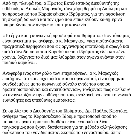
Από την πλευρά του, ο Πρώτος Εκτελεστικός Διευθυντής της
cdbbank, κ. Λουκάς Μαραγκός, συνεχάρη θερμά τη Διοίκηση και
το προσωπικό του Καραϊσκάκειου Ιδρύματος, για την αφοσίωση,
τη σκληρή δουλειά και τον ζήλο που επιδεικνύουν καθημερινά
υπηρετώντας τον άνθρωπο και την κοινωνία.
«Το έργο και η κοινωνική προσφορά του Ιδρύματος στον τόπο μας
είναι ανεκτίμητη», ανέφερε ο κ. Μαραγκός, «και αισθανόμαστε
πραγματικά περήφανοι που ως οργανισμός αποτελούμε αρωγό και
πιστό συνοδοιπόρο του Καραϊσκάκειου Ιδρύματος εδώ και πέντε
χρόνια, βάζοντας το δικό μας λιθαράκι στον αγώνα ενάντια στον
παιδικό καρκίνο».
Αναφερόμενος στον ρόλο των επιχειρήσεων, ο κ. Μαραγκός
επισήμανε ότι «οι επιχειρήσεις και οι οργανισμοί, είναι άρρηκτα
συνδεδεμένες με το κοινωνικό σύνολο εντός του οποίου
δραστηριοποιούνται και αναπτύσσονται», τονίζοντας πως οφείλουν
να αναγνωρίζουν την ευθύνη που τους αναλογεί, να είναι κοινωνικά
ευαίσθητες και υπεύθυνες εμπράκτως.
Σε ομιλία του ο Διευθυντής του Ιδρύματος, Δρ. Παύλος Κωστέας,
ανέφερε πως το Καραϊσκάκειο Ίδρυμα πρωτοπορεί αφού το
μοριακό εργαστήριο που διαθέτει είναι ένα από τα λίγα
παγκοσμίως που έχουν διαπίστευση για τη μέθοδο αλληλούχισης
ολόκληρου του γονιδιώματος. Σκοπός του εργαστηρίου, όπως