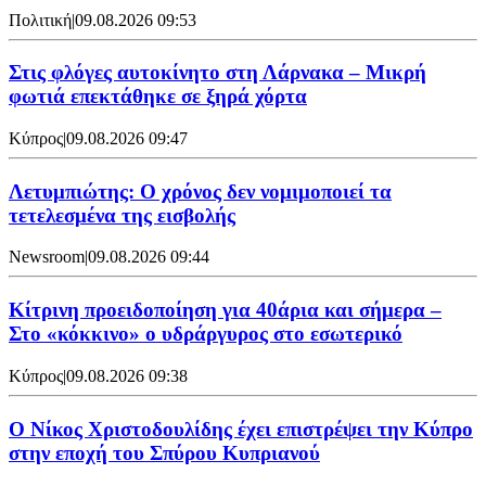
Πολιτική
|
09.08.2026 09:53
Στις φλόγες αυτοκίνητο στη Λάρνακα – Μικρή
φωτιά επεκτάθηκε σε ξηρά χόρτα
Κύπρος
|
09.08.2026 09:47
Λετυμπιώτης: Ο χρόνος δεν νομιμοποιεί τα
τετελεσμένα της εισβολής
Newsroom
|
09.08.2026 09:44
Κίτρινη προειδοποίηση για 40άρια και σήμερα –
Στο «κόκκινο» ο υδράργυρος στο εσωτερικό
Κύπρος
|
09.08.2026 09:38
Ο Νίκος Χριστοδουλίδης έχει επιστρέψει την Κύπρο
στην εποχή του Σπύρου Κυπριανού