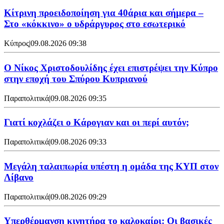
Κίτρινη προειδοποίηση για 40άρια και σήμερα –
Στο «κόκκινο» ο υδράργυρος στο εσωτερικό
Κύπρος
|
09.08.2026 09:38
Ο Νίκος Χριστοδουλίδης έχει επιστρέψει την Κύπρο
στην εποχή του Σπύρου Κυπριανού
Παραπολιτικά
|
09.08.2026 09:35
Γιατί κοχλάζει ο Κάρογιαν και οι περί αυτόν;
Παραπολιτικά
|
09.08.2026 09:33
Μεγάλη ταλαιπωρία υπέστη η ομάδα της ΚΥΠ στον
Λίβανο
Παραπολιτικά
|
09.08.2026 09:29
Υπερθέρμανση κινητήρα το καλοκαίρι: Οι βασικές