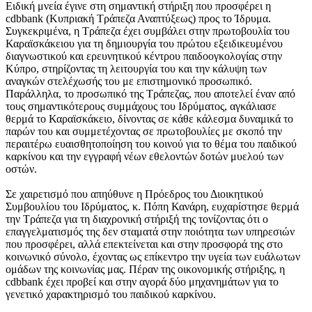
Ειδική μνεία έγινε στη σημαντική στήριξη που προσφέρει η
cdbbank (Κυπριακή Τράπεζα Αναπτύξεως) προς το Ίδρυμα.
Συγκεκριμένα, η Τράπεζα έχει συμβάλει στην πρωτοβουλία του
Καραϊσκάκειου για τη δημιουργία του πρώτου εξειδικευμένου
διαγνωστικού και ερευνητικού κέντρου παιδοογκολογίας στην
Κύπρο, στηρίζοντας τη λειτουργία του και την κάλυψη των
αναγκών στελέχωσής του με επιστημονικό προσωπικό.
Παράλληλα, το προσωπικό της Τράπεζας, που αποτελεί έναν από
τους σημαντικότερους συμμάχους του Ιδρύματος, αγκάλιασε
θερμά το Καραϊσκάκειο, δίνοντας σε κάθε κάλεσμα δυναμικά το
παρών του και συμμετέχοντας σε πρωτοβουλίες με σκοπό την
περαιτέρω ευαισθητοποίηση του κοινού για το θέμα του παιδικού
καρκίνου και την εγγραφή νέων εθελοντών δοτών μυελού των
οστών.
Σε χαιρετισμό που απηύθυνε η Πρόεδρος του Διοικητικού
Συμβουλίου του Ιδρύματος, κ. Πόπη Κανάρη, ευχαρίστησε θερμά
την Τράπεζα για τη διαχρονική στήριξή της τονίζοντας ότι ο
επαγγελματισμός της δεν σταματά στην ποιότητα των υπηρεσιών
που προσφέρει, αλλά επεκτείνεται και στην προσφορά της στο
κοινωνικό σύνολο, έχοντας ως επίκεντρο την υγεία των ευάλωτων
ομάδων της κοινωνίας μας. Πέραν της οικονομικής στήριξης, η
cdbbank έχει προβεί και στην αγορά δύο μηχανημάτων για το
γενετικό χαρακτηρισμό του παιδικού καρκίνου.