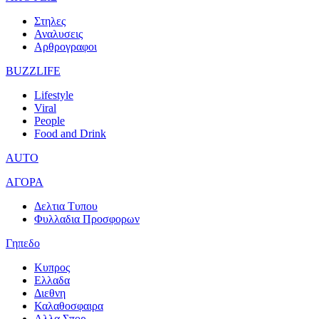
Στηλες
Αναλυσεις
Αρθρογραφοι
BUZZLIFE
Lifestyle
Viral
People
Food and Drink
AUTO
ΑΓΟΡΑ
Δελτια Τυπου
Φυλλαδια Προσφορων
Γηπεδο
Κυπρος
Ελλαδα
Διεθνη
Καλαθοσφαιρα
Αλλα Σπορ