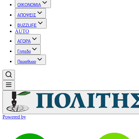
OIKONOMIA
ΑΠΟΨΕΙΣ
BUZZLIFE
AUTO
ΑΓΟΡΑ
Γηπεδο
Παραθυρο
Powered by