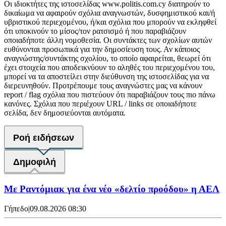
Οι ιδιοκτήτες της ιστοσελίδας www.politis.com.cy διατηρούν το
δικαίωμα να αφαιρούν σχόλια αναγνωστών, δυσφημιστικού και/ή
υβριστικού περιεχομένου, ή/και σχόλια που μπορούν να εκληφθεί
ότι υποκινούν το μίσος/τον ρατσισμό ή που παραβιάζουν
οποιαδήποτε άλλη νομοθεσία. Οι συντάκτες των σχολίων αυτών
ευθύνονται προσωπικά για την δημοσίευση τους. Αν κάποιος
αναγνώστης/συντάκτης σχολίου, το οποίο αφαιρείται, θεωρεί ότι
έχει στοιχεία που αποδεικνύουν το αληθές του περιεχομένου του,
μπορεί να τα αποστείλει στην διεύθυνση της ιστοσελίδας για να
διερευνηθούν. Προτρέπουμε τους αναγνώστες μας να κάνουν
report / flag σχόλια που πιστεύουν ότι παραβιάζουν τους πιο πάνω
κανόνες. Σχόλια που περιέχουν URL / links σε οποιαδήποτε
σελίδα, δεν δημοσιεύονται αυτόματα.
Ροή ειδήσεων
Δημοφιλή
Με Ραντόμιακ για ένα νέο «δελτίο προόδου» η ΑΕΛ
Γήπεδο
|
09.08.2026 08:30