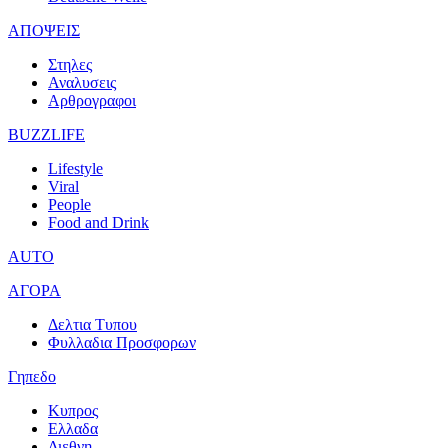
ΑΠΟΨΕΙΣ
Στηλες
Αναλυσεις
Αρθρογραφοι
BUZZLIFE
Lifestyle
Viral
People
Food and Drink
AUTO
ΑΓΟΡΑ
Δελτια Τυπου
Φυλλαδια Προσφορων
Γηπεδο
Κυπρος
Ελλαδα
Διεθνη