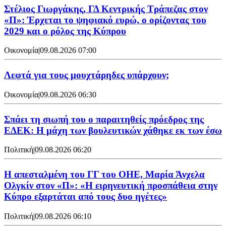
Στέλιος Γιωργάκης, ΓΔ Κεντρικής Τράπεζας στον
«Π»: Έρχεται το ψηφιακό ευρώ, ο ορίζοντας του
2029 και ο ρόλος της Κύπρου
Οικονομία
|
09.08.2026 07:00
Λεφτά για τους μουχτάρηδες υπάρχουν;
Οικονομία
|
09.08.2026 06:30
Σπάει τη σιωπή του ο παραιτηθείς πρόεδρος της
ΕΔΕΚ: Η μάχη των βουλευτικών χάθηκε εκ των έσω
Πολιτική
|
09.08.2026 06:20
Η απεσταλμένη του ΓΓ του ΟΗΕ, Μαρία Άνχελα
Ολγκίν στον «Π»: «Η ειρηνευτική προσπάθεια στην
Κύπρο εξαρτάται από τους δυο ηγέτες»
Πολιτική
|
09.08.2026 06:10