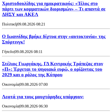
Χριστοδουλίδης για ημικρατικούς: «Τέλος στο
πάρτι των κομματικών διορισμών» – Τι απαντά σε
ΔΗΣΥ και ΑΚΕΛ
Πολιτική
|
09.08.2026 08:21
Ο Ιωαννίδης βρήκε δίχτυα στην «αυτοκτονία» της
Σπόρτινγκ!
Γήπεδο
|
09.08.2026 08:11
Στέλιος Γιωργάκης, ΓΔ Κεντρικής Τράπεζας στον
«Π»: Έρχεται το ψηφιακό ευρώ, ο ορίζοντας του
2029 και ο ρόλος της Κύπρου
Οικονομία
|
09.08.2026 07:00
Λεφτά για τους μουχτάρηδες υπάρχουν;
Οικονομία
|
09.08.2026 06:30