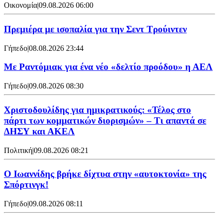
Οικονομία
|
09.08.2026 06:00
Πρεμιέρα με ισοπαλία για την Σεντ Τρούιντεν
Γήπεδο
|
08.08.2026 23:44
Με Ραντόμιακ για ένα νέο «δελτίο προόδου» η ΑΕΛ
Γήπεδο
|
09.08.2026 08:30
Χριστοδουλίδης για ημικρατικούς: «Τέλος στο
πάρτι των κομματικών διορισμών» – Τι απαντά σε
ΔΗΣΥ και ΑΚΕΛ
Πολιτική
|
09.08.2026 08:21
Ο Ιωαννίδης βρήκε δίχτυα στην «αυτοκτονία» της
Σπόρτινγκ!
Γήπεδο
|
09.08.2026 08:11