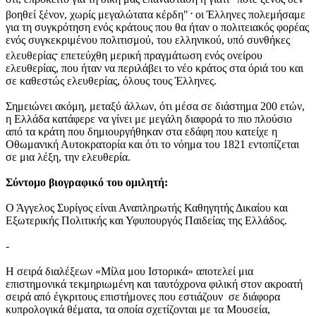
.
βοηθεί ξένον, χωρίς μεγαλώτατα κέρδη"
οι Έλληνες πολεμήσαμε
για τη συγκρότηση ενός κράτους που θα ήταν ο πολιτειακός φορέας
ενός συγκεκριμένου πολιτισμού, του ελληνικού, υπό συνθήκες
.
ελευθερίας
επετεύχθη μερική πραγμάτωση ενός ονείρου
ελευθερίας, που ήταν να περιλάβει το νέο κράτος στα όριά του και
σε καθεστώς ελευθερίας, όλους τους Έλληνες.
Σημειώνει ακόμη, μεταξύ άλλων, ότι μέσα σε διάστημα 200 ετών,
η Ελλάδα κατάφερε να γίνει με μεγάλη διαφορά το πιο πλούσιο
από τα κράτη που δημιουργήθηκαν στα εδάφη που κατείχε η
Οθωμανική Αυτοκρατορία και ότι το νόημα του 1821 εντοπίζεται
σε μια λέξη, την ελευθερία.
Σύντομο βιογραφικό του ομιλητή:
Ο Άγγελος Συρίγος είναι Αναπληρωτής Καθηγητής Δικαίου και
Εξωτερικής Πολιτικής και Υφυπουργός Παιδείας της Ελλάδος.
-
H σειρά διαλέξεων «Μίλα μου Ιστορικά» αποτελεί μια
επιστημονικά τεκμηριωμένη και ταυτόχρονα φιλική στον ακροατή
σειρά από έγκριτους επιστήμονες που εστιάζουν σε διάφορα
κυπρολογικά θέματα, τα οποία σχετίζονται με τα Μουσεία,