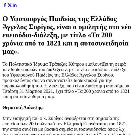
Ο Υφυπουργός Παιδείας της Ελλάδος
Άγγελος Συρίγος, είναι ο ομιλητής στο νέο
επεισόδιο-διάλεξη, με τίτλο «Τα 200
χρόνια από το 1821 και η αυτοσυνειδησία
μας».
Το Πολιτιστικό Ίδρυμα Τράπεζας Κύπρου εμπλουτίζει τη σειρά
των διαδικτυακών του διαλέξεων, με το νέο επεισόδιο - διάλεξη
του Υφυπουργού Παιδείας της Ελλάδος Άγγελου Συρίγου,
προσκαλώντας σας να συντονιστείτε διαδικτυακά για την
παρακολούθησή του. Η διάλεξη, που είναι διαθέσιμη από σήμερα
Τετάρτη 31 Μαρτίου 2021, έχει τίτλο «Τα 200 χρόνια από το 1821
και η αυτοσυνειδησία μας».
Θεματική Διάλεξης:
Στην εισήγησή του ο κ. Συρίγος αναφέρεται στη σημασία της
επετείου των 200 ετών από την Ελληνική Επανάσταση του 1821,
την οποία συνδέει με βασικά σημεία αυτοσυνειδησίας όπως λ.χ.
ότι, επρόκειτο για τη δική μας επανάσταση ή γιατί "ποτέ ξένος δεν