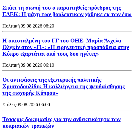
Σπάει τη σιωπή του ο παραιτηθείς πρόεδρος της
ΕΔΕΚ: Η μάχη των βουλευτικών χάθηκε εκ των έσω
Πολιτική
|
09.08.2026 06:20
Η απεσταλμένη του ΓΓ του ΟΗΕ, Μαρία Άνχελα
Ολγκίν στον «Π»: «Η ειρηνευτική προσπάθεια στην
Κύπρο εξαρτάται από τους δυο ηγέτες»
Πολιτική
|
09.08.2026 06:10
Οι αντιφάσεις της εξωτερικής πολιτικής
Χριστοδουλίδη: Η καλλιέργεια της ψευδαίσθησης
της «ισχυρής Κύπρου»
Στήλες
|
09.08.2026 06:00
Τέσσερις δοκιμασίες για την ανθεκτικότητα των
κυπριακών τραπεζών