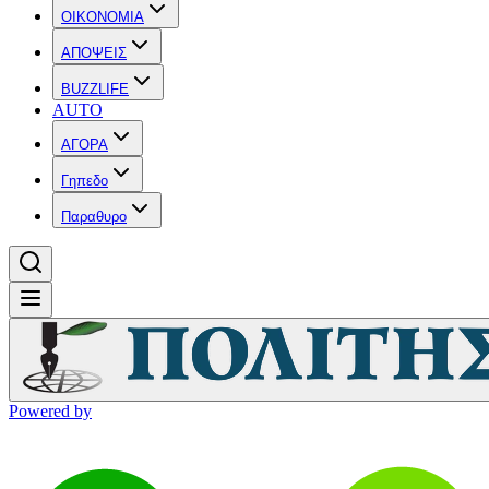
OIKONOMIA
ΑΠΟΨΕΙΣ
BUZZLIFE
AUTO
ΑΓΟΡΑ
Γηπεδο
Παραθυρο
Powered by