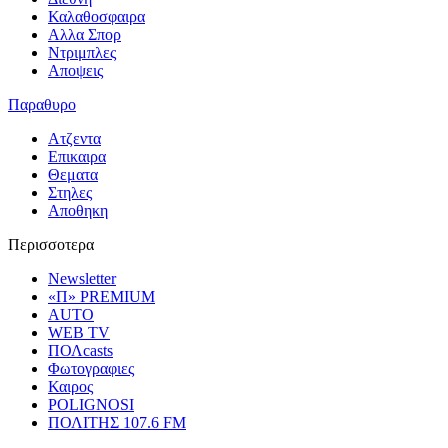
Καλαθοσφαιρα
Αλλα Σπορ
Ντριμπλες
Αποψεις
Παραθυρο
Ατζεντα
Επικαιρα
Θεματα
Στηλες
Αποθηκη
Περισσοτερα
Newsletter
«Π» PREMIUM
AUTO
WEB TV
ΠΟΛcasts
Φωτογραφιες
Καιρος
POLIGNOSI
ΠΟΛΙΤΗΣ 107.6 FM