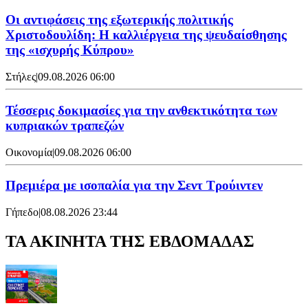
Οι αντιφάσεις της εξωτερικής πολιτικής
Χριστοδουλίδη: Η καλλιέργεια της ψευδαίσθησης
της «ισχυρής Κύπρου»
Στήλες
|
09.08.2026 06:00
Τέσσερις δοκιμασίες για την ανθεκτικότητα των
κυπριακών τραπεζών
Οικονομία
|
09.08.2026 06:00
Πρεμιέρα με ισοπαλία για την Σεντ Τρούιντεν
Γήπεδο
|
08.08.2026 23:44
ΤΑ ΑΚΙΝΗΤΑ ΤΗΣ ΕΒΔΟΜΑΔΑΣ