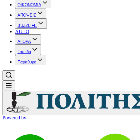
OIKONOMIA
ΑΠΟΨΕΙΣ
BUZZLIFE
AUTO
ΑΓΟΡΑ
Γηπεδο
Παραθυρο
Powered by