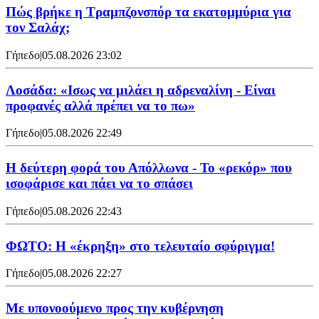
Πώς βρήκε η Τραμπζονσπόρ τα εκατομμύρια για
τον Σαλάχ;
Γήπεδο
|
05.08.2026 23:02
Λοσάδα: «Ισως να μιλάει η αδρεναλίνη - Είναι
προφανές αλλά πρέπει να το πω»
Γήπεδο
|
05.08.2026 22:49
Η δεύτερη φορά του Απόλλωνα - Το «ρεκόρ» που
ισοφάρισε και πάει να το σπάσει
Γήπεδο
|
05.08.2026 22:43
ΦΩΤΟ: Η «έκρηξη» στο τελευταίο σφύριγμα!
Γήπεδο
|
05.08.2026 22:27
Με υπονοούμενο προς την κυβέρνηση