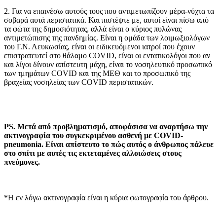
2. Για να επαινέσω αυτούς τους που αντιμετωπίζουν μέρα-νύχτα τα
σοβαρά αυτά περιστατικά. Και πιστέψτε με, αυτοί είναι πίσω από
τα φώτα της δημοσιότητας, αλλά είναι ο κύριος πυλώνας
αντιμετώπισης της πανδημίας. Είναι η ομάδα των λοιμωξιολόγων
του Γ.Ν. Λευκωσίας, είναι οι ειδικευόμενοι ιατροί που έχουν
επιστρατευτεί στο θάλαμο COVID, είναι οι εντατικολόγοι που αν
και λίγοι δίνουν απίστευτη μάχη, είναι το νοσηλευτικό προσωπικό
των τμημάτων COVID και της ΜΕΘ και το προσωπικό της
βραχείας νοσηλείας των COVID περιστατικών.
PS. Μετά από προβληματισμό, αποφάσισα να αναρτήσω την
ακτινογραφία του συγκεκριμένου ασθενή με COVID-
pneumonia. Είναι απίστευτο το πώς αυτός ο άνθρωπος πάλευε
στο σπίτι με αυτές τις εκτεταμένες αλλοιώσεις στους
πνεύμονες.
*Η εν λόγω ακτινογραφία είναι η κύρια φωτογραφία του άρθρου.