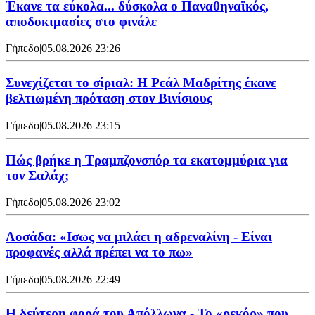
Έκανε τα εύκολα... δύσκολα ο Παναθηναϊκός,
αποδοκιμασίες στο φινάλε
Γήπεδο
|
05.08.2026 23:26
Συνεχίζεται το σίριαλ: Η Ρεάλ Μαδρίτης έκανε
βελτιωμένη πρόταση στον Βινίσιους
Γήπεδο
|
05.08.2026 23:15
Πώς βρήκε η Τραμπζονσπόρ τα εκατομμύρια για
τον Σαλάχ;
Γήπεδο
|
05.08.2026 23:02
Λοσάδα: «Ισως να μιλάει η αδρεναλίνη - Είναι
προφανές αλλά πρέπει να το πω»
Γήπεδο
|
05.08.2026 22:49
Η δεύτερη φορά του Απόλλωνα - Το «ρεκόρ» που