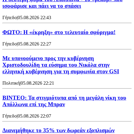
ισοφάρισε και πάει να το σπάσει
Γήπεδο
|
05.08.2026 22:43
ΦΩΤΟ: Η «έκρηξη» στο τελευταίο σφύριγμα!
Γήπεδο
|
05.08.2026 22:27
Με υπονοούμενο προς την κυβέρνηση
Χριστοδουλίδη τα εύσημα του Νικόλα στην
ελληνική κυβέρνηση για τη συμφωνία στον GSI
Πολιτική
|
05.08.2026 22:21
ΒΙΝΤΕΟ: Τα στιγμιότυπα από τη μεγάλη νίκη του
Απόλλωνα επί της Μπραν
Γήπεδο
|
05.08.2026 22:07
Διανεμήθηκε το 35% των δωρεάν εξοπλισμών