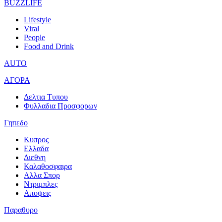
BUZZLIFE
Lifestyle
Viral
People
Food and Drink
AUTO
ΑΓΟΡΑ
Δελτια Τυπου
Φυλλαδια Προσφορων
Γηπεδο
Κυπρος
Ελλαδα
Διεθνη
Καλαθοσφαιρα
Αλλα Σπορ
Ντριμπλες
Αποψεις
Παραθυρο