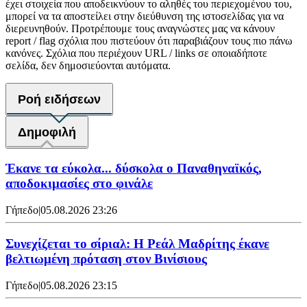
έχει στοιχεία που αποδεικνύουν το αληθές του περιεχομένου του,
μπορεί να τα αποστείλει στην διεύθυνση της ιστοσελίδας για να
διερευνηθούν. Προτρέπουμε τους αναγνώστες μας να κάνουν
report / flag σχόλια που πιστεύουν ότι παραβιάζουν τους πιο πάνω
κανόνες. Σχόλια που περιέχουν URL / links σε οποιαδήποτε
σελίδα, δεν δημοσιεύονται αυτόματα.
Ροή ειδήσεων
Δημοφιλή
Έκανε τα εύκολα... δύσκολα ο Παναθηναϊκός,
αποδοκιμασίες στο φινάλε
Γήπεδο
|
05.08.2026 23:26
Συνεχίζεται το σίριαλ: Η Ρεάλ Μαδρίτης έκανε
βελτιωμένη πρόταση στον Βινίσιους
Γήπεδο
|
05.08.2026 23:15