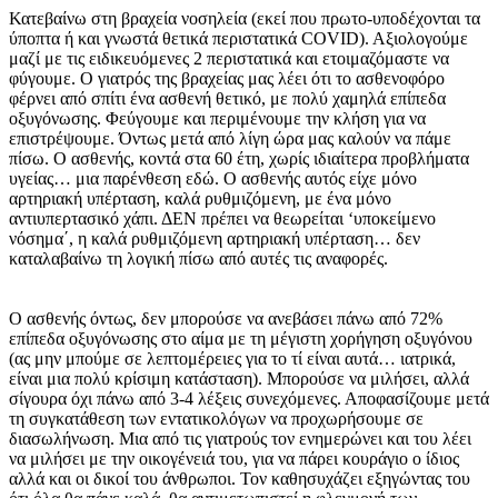
Κατεβαίνω στη βραχεία νοσηλεία (εκεί που πρωτο-υποδέχονται τα
ύποπτα ή και γνωστά θετικά περιστατικά COVID). Αξιολογούμε
μαζί με τις ειδικευόμενες 2 περιστατικά και ετοιμαζόμαστε να
φύγουμε. Ο γιατρός της βραχείας μας λέει ότι το ασθενοφόρο
φέρνει από σπίτι ένα ασθενή θετικό, με πολύ χαμηλά επίπεδα
οξυγόνωσης. Φεύγουμε και περιμένουμε την κλήση για να
επιστρέψουμε. Όντως μετά από λίγη ώρα μας καλούν να πάμε
πίσω. Ο ασθενής, κοντά στα 60 έτη, χωρίς ιδιαίτερα προβλήματα
υγείας… μια παρένθεση εδώ. Ο ασθενής αυτός είχε μόνο
αρτηριακή υπέρταση, καλά ρυθμιζόμενη, με ένα μόνο
αντιυπερτασικό χάπι. ΔΕΝ πρέπει να θεωρείται ‘υποκείμενο
νόσημα΄, η καλά ρυθμιζόμενη αρτηριακή υπέρταση… δεν
καταλαβαίνω τη λογική πίσω από αυτές τις αναφορές.
Ο ασθενής όντως, δεν μπορούσε να ανεβάσει πάνω από 72%
επίπεδα οξυγόνωσης στο αίμα με τη μέγιστη χορήγηση οξυγόνου
(ας μην μπούμε σε λεπτομέρειες για το τί είναι αυτά… ιατρικά,
είναι μια πολύ κρίσιμη κατάσταση). Μπορούσε να μιλήσει, αλλά
σίγουρα όχι πάνω από 3-4 λέξεις συνεχόμενες. Αποφασίζουμε μετά
τη συγκατάθεση των εντατικολόγων να προχωρήσουμε σε
διασωλήνωση. Μια από τις γιατρούς τον ενημερώνει και του λέει
να μιλήσει με την οικογένειά του, για να πάρει κουράγιο ο ίδιος
αλλά και οι δικοί του άνθρωποι. Τον καθησυχάζει εξηγώντας του