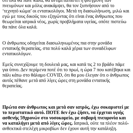
ότι όλα θα πάνε καλά, θα αντιμετωπιστεί η φλεγμονή των
πνευμόνων και μόλις ανακάμψει, θα τον ξυπνήσουν από το
‘τεχνητό κώμα’ οι εντατικολόγοι. Μετά τη διασωλήνωση, μιλώ και
εγώ με τους δικούς του εξηγώντας ότι είναι ένας άνθρωπος που
θεωρείται ιατρικά νέος, χωρίς προβλήματα υγείας, οπότε πιστεύω
θα πάνε όλα καλά.
Ο άνθρωπος οδηγείται διασωληνωμένος πια στην μονάδα
εντατικής θεραπείας, στα πολύ καλά χέρια των συναδέλφων
εντατικολόγων.
Εμείς συνεχίζουμε τη δουλειά μας, και κατά τις 2 το βράδυ πάμε
για ύπνο. Δεν περίμενα ποτέ ότι το πρωί, η ώρα 7 που κατέβηκα και
πάλι κάτω στο θάλαμο COVID, ότι θα μου έλεγαν ότι ο άνθρωπος
αυτός πέθανε μετά από λίγες ώρες στη μονάδα εντατικής
θεραπείας.
Πρώτα σαν άνθρωπος και μετά σαν ιατρός, έχω σοκαριστεί με
το περιστατικό αυτό. ΠΟΤΕ δεν έχω ζήσει, να έρχεται υγιής
ασθενής 59χρονών στο νοσοκομείο, με σοβαρή πνευμονία και
να καταλήγει μετά από λίγες ώρες.
Ιατρικά, ούτε τα πλέον πολύ-
ανθεκτικά στελέχη μικροβίων δεν έχουν αυτή την κατάληξη.