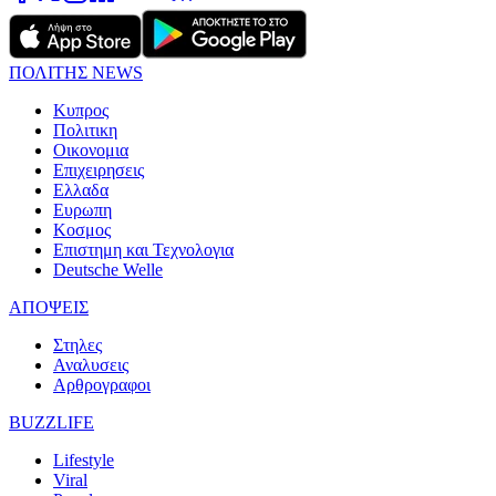
ΠΟΛΙΤΗΣ NEWS
Κυπρος
Πολιτικη
Οικονομια
Επιχειρησεις
Ελλαδα
Ευρωπη
Κοσμος
Επιστημη και Τεχνολογια
Deutsche Welle
ΑΠΟΨΕΙΣ
Στηλες
Αναλυσεις
Αρθρογραφοι
BUZZLIFE
Lifestyle
Viral