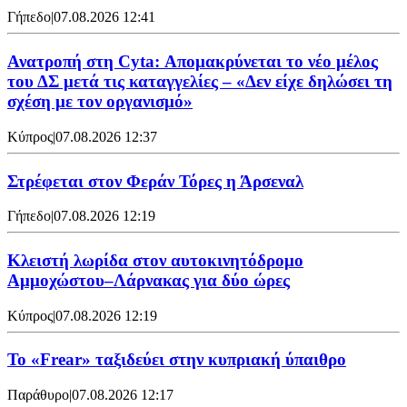
Γήπεδο
|
07.08.2026 12:41
Ανατροπή στη Cyta: Απομακρύνεται το νέο μέλος
του ΔΣ μετά τις καταγγελίες – «Δεν είχε δηλώσει τη
σχέση με τον οργανισμό»
Κύπρος
|
07.08.2026 12:37
Στρέφεται στον Φεράν Τόρες η Άρσεναλ
Γήπεδο
|
07.08.2026 12:19
Κλειστή λωρίδα στον αυτοκινητόδρομο
Αμμοχώστου–Λάρνακας για δύο ώρες
Κύπρος
|
07.08.2026 12:19
To «Frear» ταξιδεύει στην κυπριακή ύπαιθρο
Παράθυρο
|
07.08.2026 12:17