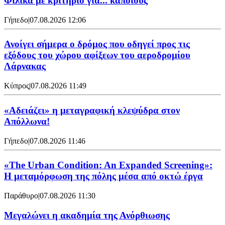
Φιλικά με κριτήριο για... κάποιους
Γήπεδο
|
07.08.2026 12:06
Ανοίγει σήμερα ο δρόμος που οδηγεί προς τις
εξόδους του χώρου αφίξεων του αεροδρομίου
Λάρνακας
Κύπρος
|
07.08.2026 11:49
«Αδειάζει» η μεταγραφική κλεψύδρα στον
Απόλλωνα!
Γήπεδο
|
07.08.2026 11:46
«The Urban Condition: An Expanded Screening»:
Η μεταμόρφωση της πόλης μέσα από οκτώ έργα
Παράθυρο
|
07.08.2026 11:30
Μεγαλώνει η ακαδημία της Ανόρθιωσης