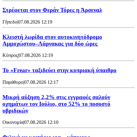
Στρέφεται στον Φεράν Τόρες η Άρσεναλ
Γήπεδο
|
07.08.2026 12:19
Κλειστή λωρίδα στον αυτοκινητόδρομο
Αμμοχώστου–Λάρνακας για δύο ώρες
Κύπρος
|
07.08.2026 12:19
To «Frear» ταξιδεύει στην κυπριακή ύπαιθρο
Παράθυρο
|
07.08.2026 12:17
Μικρή αύξηση 2,2% στις εγγραφές σαλούν
οχημάτων τον Ιούλιο, στο 52% το ποσοστό
υβριδικών
Οικονομία
|
07.08.2026 12:10