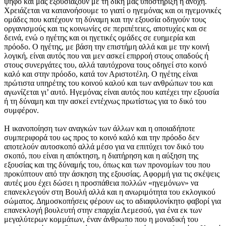
ψήφο και μας εξουσιάζουν με τη δική μας υποστήριξη ή ανοχή.
Χρειάζεται να κατανοήσουμε το γιατί ο ηγεμόνας και οι ηγεμονικές
ομάδες που κατέχουν τη δύναμη και την εξουσία οδηγούν τους
οργανισμούς και τις κοινωνίες σε περιπέτειες, αποτυχίες και σε
δεινά, ενώ ο ηγέτης και οι ηγετικές ομάδες σε ευημερία και
πρόοδο. Ο ηγέτης, με βάση την επιστήμη αλλά και με την κοινή
λογική, είναι αυτός που ναι μεν ασκεί επιρροή στους οπαδούς ή
στους συνεργάτες του, αλλά ταυτόχρονα τους οδηγεί στο κοινό
καλό και στην πρόοδο, κατά τον Αριστοτέλη. Ο ηγέτης είναι
πρώτιστα υπηρέτης του κοινού καλού και των ανθρώπων του και
αγωνίζεται γι’ αυτό. Ηγεμόνας είναι αυτός που κατέχει την εξουσία
ή τη δύναμη και την ασκεί εντέχνως πρωτίστως για το δικό του
συμφέρον.
Η ικανοποίηση των αναγκών των άλλων και η οποιαδήποτε
συμπεριφορά του ως προς το κοινό καλό και την πρόοδο δεν
αποτελούν αυτοσκοπό αλλά μέσο για να επιτύχει τον δικό του
σκοπό, που είναι η απόκτηση, η διατήρηση και η αύξηση της
εξουσίας και της δύναμής του, όπως και των προνομίων του που
προκύπτουν από την άσκηση της εξουσίας. Αφορμή για τις σκέψεις
αυτές μου έχει δώσει η προσπάθεια πολλών «ηγεμόνων» να
επανεκλεγούν στη Βουλή αλλά και η ανωριμότητα του εκλογικού
σώματος. Δημοσκοπήσεις φέρουν ως το αδιαφιλονίκητο φαβορί για
επανεκλογή βουλευτή στην επαρχία Λεμεσού, για ένα εκ των
μεγαλύτερων κομμάτων, έναν άνθρωπο που η μοναδική του