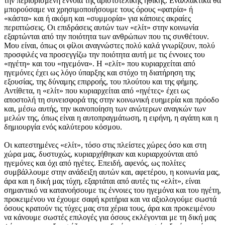
την περιορισμένη έννοια της αριστοτελικής ηθικής. Εναλλακτικά θα
μπορούσαμε να χρησιμοποιήσουμε τους όρους «φατρία» ή
«κάστα» και ή ακόμη και «συμμορία» για κάποιες ακραίες
περιπτώσεις. Οι επιδράσεις αυτών των «ελίτ» στην κοινωνία
εξαρτώνται από την ποιότητα των ανθρώπων που τις συνθέτουν.
Μου είναι, όπως οι φίλοι αναγνώστες πολύ καλά γνωρίζουν, πολύ
προσφιλές να προσεγγίζω την ποιότητα αυτή με τις έννοιες του
«ηγέτη» και του «ηγεμόνα». Η «ελίτ» που κυριαρχείται από
ηγεμόνες έχει ως λόγο ύπαρξης και στόχο τη διατήρηση της
εξουσίας, της δύναμης επιρροής, του πλούτου και της φήμης.
Αντίθετα, η «ελίτ» που κυριαρχείται από «ηγέτες» έχει ως
αποστολή τη συνεισφορά της στην κοινωνική ευημερία και πρόοδο
και, μέσω αυτής, την ικανοποίηση των ανώτερων αναγκών των
μελών της, όπως είναι η αυτοπραγμάτωση, η ειρήνη, η αγάπη και η
δημιουργία ενός καλύτερου κόσμου.
Οι κατεστημένες «ελίτ», τόσο στις πλείστες χώρες όσο και στη
χώρα μας, δυστυχώς, κυριαρχήθηκαν και κυριαρχούνται από
ηγεμόνες και όχι από ηγέτες. Επειδή, αφενός, ως πολίτες
συμβάλλουμε στην ανάδειξη αυτών και, αφετέρου, η κοινωνία μας,
άρα και η δική μας τύχη, εξαρτάται από αυτές τις «ελίτ», είναι
σημαντικό να κατανοήσουμε τις έννοιες του ηγεμόνα και του ηγέτη,
προκειμένου να έχουμε σαφή κριτήρια και να αξιολογούμε σωστά
όσους κρατούν τις τύχες μας στα χέρια τους, άρα και προκειμένου
να κάνουμε σωστές επιλογές για όσους εκλέγονται με τη δική μας