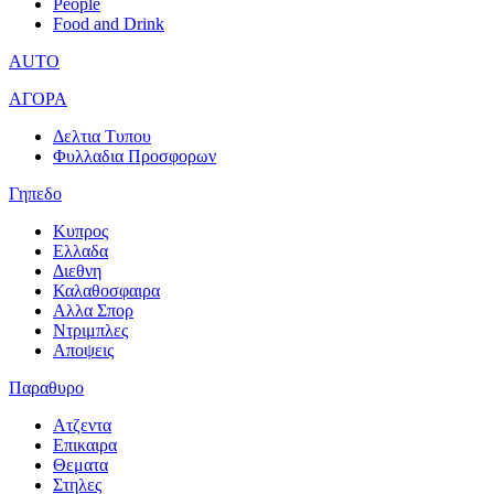
People
Food and Drink
AUTO
ΑΓΟΡΑ
Δελτια Τυπου
Φυλλαδια Προσφορων
Γηπεδο
Κυπρος
Ελλαδα
Διεθνη
Καλαθοσφαιρα
Αλλα Σπορ
Ντριμπλες
Αποψεις
Παραθυρο
Ατζεντα
Επικαιρα
Θεματα
Στηλες