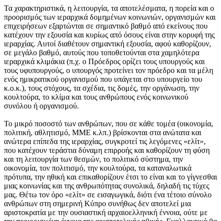
Τα χαρακτηριστικά, η λειτουργία, τα αποτελέσματα, η πορεία και ο
προορισμός των ιεραρχικά δομημένων κοινωνιών, οργανισμών και
επιχειρήσεων εξαρτώνται σε σημαντικό βαθμό από εκείνους που
κατέχουν την εξουσία και κυρίως από όσους είναι στην κορυφή της
ιεραρχίας. Αυτοί διαθέτουν σημαντική εξουσία, αφού καθορίζουν,
σε μεγάλο βαθμό, αυτούς που τοποθετούνται στα χαμηλότερα
ιεραρχικά κλιμάκια (π.χ. ο Πρόεδρος ορίζει τους υπουργούς και
τους υφυπουργούς, ο υπουργός προτείνει τον πρόεδρο και τα μέλη
ενός ημικρατικού οργανισμού που υπάγεται στο υπουργείο του
κ.ο.κ.), τους στόχους, τα σχέδια, τις δομές, την οργάνωση, την
κουλτούρα, το κλίμα και τους ανθρώπους ενός κοινωνικού
συνόλου ή οργανισμού.
Το μικρό ποσοστό των ανθρώπων, που σε κάθε τομέα (οικονομία,
πολιτική, αθλητισμό, ΜΜΕ κ.λπ.) βρίσκονται στα ανώτατα και
ανώτερα επίπεδα της ιεραρχίας, συγκροτεί τις λεγόμενες «ελίτ»,
που κατέχουν τεράστια δύναμη επιρροής και καθορίζουν τη φύση
και τη λειτουργία των θεσμών, το πολιτικό σύστημα, την
οικονομία, τον πολιτισμό, την κουλτούρα, τα καταναλωτικά
πρότυπα, την ηθική και επικαθορίζουν έτσι το είναι και το γίγνεσθαι
μιας κοινωνίας και της ανθρωπότητας συνολικά, δηλαδή τις τύχες
μας. Θέτω τον όρο «ελίτ» σε εισαγωγικά, διότι ένα τέτοιο σύνολο
ανθρώπων στη σημερινή Κύπρο συνήθως δεν αποτελεί μια
αριστοκρατία με την ουσιαστική αρχαιοελληνική έννοια, ούτε με