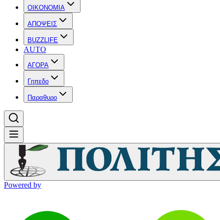
OIKONOMIA
ΑΠΟΨΕΙΣ
BUZZLIFE
AUTO
ΑΓΟΡΑ
Γηπεδο
Παραθυρο
Powered by