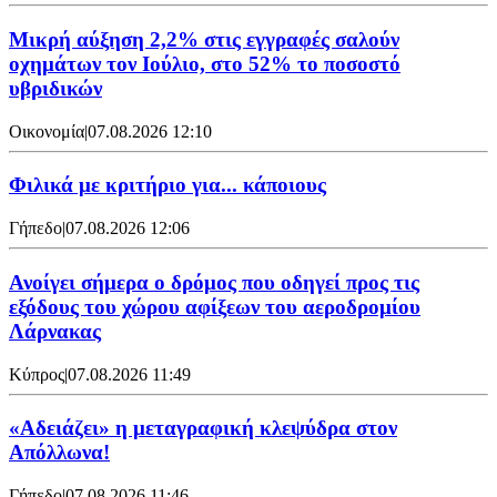
Μικρή αύξηση 2,2% στις εγγραφές σαλούν
οχημάτων τον Ιούλιο, στο 52% το ποσοστό
υβριδικών
Οικονομία
|
07.08.2026 12:10
Φιλικά με κριτήριο για... κάποιους
Γήπεδο
|
07.08.2026 12:06
Ανοίγει σήμερα ο δρόμος που οδηγεί προς τις
εξόδους του χώρου αφίξεων του αεροδρομίου
Λάρνακας
Κύπρος
|
07.08.2026 11:49
«Αδειάζει» η μεταγραφική κλεψύδρα στον
Απόλλωνα!
Γήπεδο
|
07.08.2026 11:46