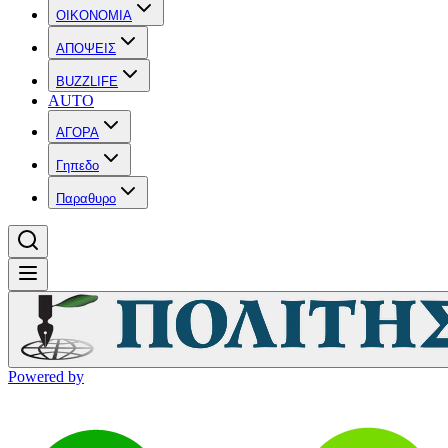
OIKONOMIA
ΑΠΟΨΕΙΣ
BUZZLIFE
AUTO
ΑΓΟΡΑ
Γηπεδο
Παραθυρο
Powered by