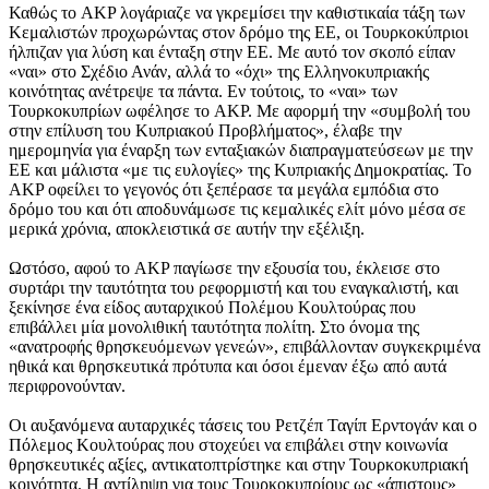
Καθώς το AKP λογάριαζε να γκρεμίσει την καθιστικαία τάξη των
Κεμαλιστών προχωρώντας στον δρόμο της ΕΕ, οι Τουρκοκύπριοι
ήλπιζαν για λύση και ένταξη στην ΕΕ. Με αυτό τον σκοπό είπαν
«ναι» στο Σχέδιο Ανάν, αλλά το «όχι» της Ελληνοκυπριακής
κοινότητας ανέτρεψε τα πάντα. Εν τούτοις, το «ναι» των
Τουρκοκυπρίων ωφέλησε το AKP. Με αφορμή την «συμβολή του
στην επίλυση του Κυπριακού Προβλήματος», έλαβε την
ημερομηνία για έναρξη των ενταξιακών διαπραγματεύσεων με την
ΕΕ και μάλιστα «με τις ευλογίες» της Κυπριακής Δημοκρατίας. To
AKP οφείλει το γεγονός ότι ξεπέρασε τα μεγάλα εμπόδια στο
δρόμο του και ότι αποδυνάμωσε τις κεμαλικές ελίτ μόνο μέσα σε
μερικά χρόνια, αποκλειστικά σε αυτήν την εξέλιξη.
Ωστόσο, αφού το AKP παγίωσε την εξουσία του, έκλεισε στο
συρτάρι την ταυτότητα του ρεφορμιστή και του εναγκαλιστή, και
ξεκίνησε ένα είδος αυταρχικού Πολέμου Κουλτούρας που
επιβάλλει μία μονολιθική ταυτότητα πολίτη. Στο όνομα της
«ανατροφής θρησκευόμενων γενεών», επιβάλλονταν συγκεκριμένα
ηθικά και θρησκευτικά πρότυπα και όσοι έμεναν έξω από αυτά
περιφρονούνταν.
Οι αυξανόμενα αυταρχικές τάσεις του Ρετζέπ Ταγίπ Ερντογάν και ο
Πόλεμος Κουλτούρας που στοχεύει να επιβάλει στην κοινωνία
θρησκευτικές αξίες, αντικατοπτρίστηκε και στην Τουρκοκυπριακή
κοινότητα. Η αντίληψη για τους Τουρκοκυπρίους ως «άπιστους»