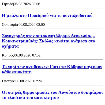
Γήπεδο
|
06.08.2026 08:06
Η μπάλα στο Προεδρικό για το συνταξιοδοτικό
Οικονομία
|
06.08.2026 08:00
Συναγερμός στον αυτοκινητόδρομο Λευκωσίας -
Κοκκινοτριμιθιάς: Σκύλος κινείται ανάμεσα στα
οχήματα
Κύπρος
|
06.08.2026 07:52
Το νησί των αντιθέσεων: Γιατί τα Κύθηρα μαγεύουν
κάθε επισκέπτη
Lifestyle
|
06.08.2026 07:24
Οι υψηλές θερμοκρασίες του Αυγούστου δοκιμάζουν
τα ελαστικά του αυτοκινήτου