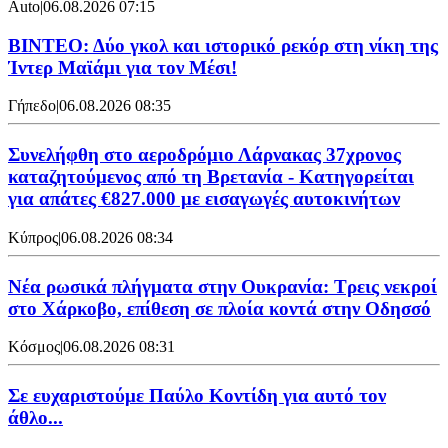
Auto
|
06.08.2026 07:15
ΒΙΝΤΕΟ: Δύο γκολ και ιστορικό ρεκόρ στη νίκη της
Ίντερ Μαϊάμι για τον Μέσι!
Γήπεδο
|
06.08.2026 08:35
Συνελήφθη στο αεροδρόμιο Λάρνακας 37χρονος
καταζητούμενος από τη Βρετανία - Κατηγορείται
για απάτες €827.000 με εισαγωγές αυτοκινήτων
Κύπρος
|
06.08.2026 08:34
Νέα ρωσικά πλήγματα στην Ουκρανία: Τρεις νεκροί
στο Χάρκοβο, επίθεση σε πλοία κοντά στην Οδησσό
Κόσμος
|
06.08.2026 08:31
Σε ευχαριστούμε Παύλο Κοντίδη για αυτό τον
άθλο...