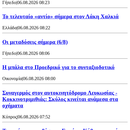
Γήπεδο
|
06.08.2026 08:23
Το τελευταίο «αντίο» σήμερα στον Λάκη Χαλκιά
Ελλάδα
|
06.08.2026 08:22
Οι μεταδόσεις σήμερα (6/8)
Γήπεδο
|
06.08.2026 08:06
Η μπάλα στο Προεδρικό για το συνταξιοδοτικό
Οικονομία
|
06.08.2026 08:00
Συναγερμός στον αυτοκινητόδρομο Λευκωσίας -
Κοκκινοτριμιθιάς: Σκύλος κινείται ανάμεσα στα
οχήματα
Κύπρος
|
06.08.2026 07:52