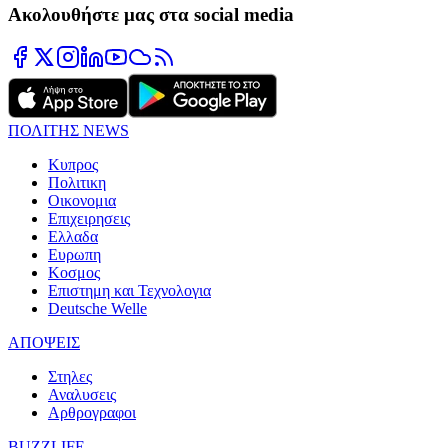
Ακολουθήστε μας στα social media
ΠΟΛΙΤΗΣ NEWS
Κυπρος
Πολιτικη
Οικονομια
Επιχειρησεις
Ελλαδα
Ευρωπη
Κοσμος
Επιστημη και Τεχνολογια
Deutsche Welle
ΑΠΟΨΕΙΣ
Στηλες
Αναλυσεις
Αρθρογραφοι
BUZZLIFE