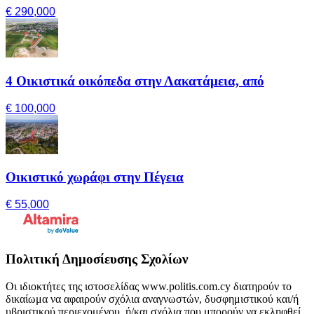
€ 290,000
4 Οικιστικά οικόπεδα στην Λακατάμεια, από
€ 100,000
Οικιστικό χωράφι στην Πέγεια
€ 55,000
Πολιτική Δημοσίευσης Σχολίων
Οι ιδιοκτήτες της ιστοσελίδας www.politis.com.cy διατηρούν το
δικαίωμα να αφαιρούν σχόλια αναγνωστών, δυσφημιστικού και/ή
υβριστικού περιεχομένου, ή/και σχόλια που μπορούν να εκληφθεί