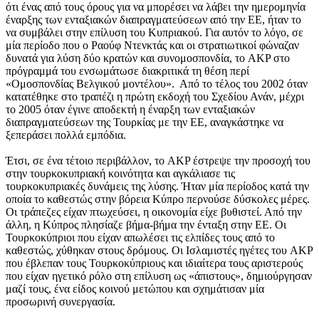
ότι ένας από τους όρους για να μπορέσει να λάβει την ημερομηνία
έναρξης των ενταξιακών διαπραγματεύσεων από την ΕΕ, ήταν το
να συμβάλει στην επίλυση του Κυπριακού. Για αυτόν το λόγο, σε
μία περίοδο που ο Ραούφ Ντενκτάς και οι στρατιωτικοί φώναζαν
δυνατά για λύση δύο κρατών και συνομοσπονδία, το AKP στο
πρόγραμμά του ενσωμάτωσε διακριτικά τη θέση περί
«Ομοσπονδίας Βελγικού μοντέλου». Από το τέλος του 2002 όταν
κατατέθηκε στο τραπέζι η πρώτη εκδοχή του Σχεδίου Ανάν, μέχρι
το 2005 όταν έγινε αποδεκτή η έναρξη των ενταξιακών
διαπραγματεύσεων της Τουρκίας με την ΕΕ, αναγκάστηκε να
ξεπεράσει πολλά εμπόδια.
Έτσι, σε ένα τέτοιο περιβάλλον, το AKP έστρεψε την προσοχή του
στην τουρκοκυπριακή κοινότητα και αγκάλιασε τις
τουρκοκυπριακές δυνάμεις της λύσης. Ήταν μία περίοδος κατά την
οποία το καθεστώς στην βόρεια Κύπρο περνούσε δύσκολες μέρες.
Οι τράπεζες είχαν πτωχεύσει, η οικονομία είχε βυθιστεί. Από την
άλλη, η Κύπρος πλησίαζε βήμα-βήμα την ένταξη στην ΕΕ. Οι
Τουρκοκύπριοι που είχαν απωλέσει τις ελπίδες τους από το
καθεστώς, χύθηκαν στους δρόμους. Οι Ισλαμιστές ηγέτες του AKP
που έβλεπαν τους Τουρκοκύπριους και ιδιαίτερα τους αριστερούς
που είχαν ηγετικό ρόλο στη επίλυση ως «άπιστους», δημιούργησαν
μαζί τους, ένα είδος κοινού μετώπου και σχημάτισαν μία
προσωρινή συνεργασία.