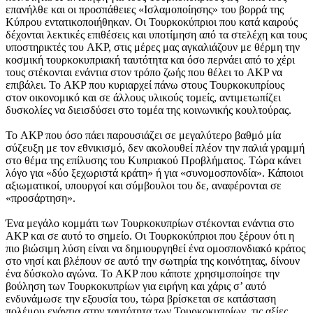
επανήλθε και οι προσπάθειες «Ισλαμοποίησης» του βορρά της
Κύπρου εντατικοποιήθηκαν. Οι Τουρκοκύπριοι που κατά καιρούς
δέχονται λεκτικές επιθέσεις και υποτίμηση από τα στελέχη και τους
υποστηρικτές του AKP, στις μέρες μας αγκαλιάζουν με θέρμη την
κοσμική τουρκοκυπριακή ταυτότητα και όσο περνάει από το χέρι
τους στέκονται ενάντια στον τρόπο ζωής που θέλει το AKP να
επιβάλει. Το AKP που κυριαρχεί πάνω στους Τουρκοκυπρίους
στον οικονομικό και σε άλλους υλικούς τομείς, αντιμετωπίζει
δυσκολίες να διεισδύσει στο τομέα της κοινωνικής κουλτούρας.
Το AKP που όσο πάει παρουσιάζει σε μεγαλύτερο βαθμό μία
σύζευξη με τον εθνικισμό, δεν ακολουθεί πλέον την παλιά γραμμή
στο θέμα της επίλυσης του Κυπριακού Προβλήματος. Τώρα κάνει
λόγο για «δύο ξεχωριστά κράτη» ή για «συνομοσπονδία». Κάποιοι
αξιωματικοί, υπουργοί και σύμβουλοι του δε, αναφέρονται σε
«προσάρτηση».
Ένα μεγάλο κομμάτι των Τουρκοκυπρίων στέκονται ενάντια στο
AKP και σε αυτό το σημείο. Οι Τουρκοκύπριοι που ξέρουν ότι η
πιο βιώσιμη λύση είναι να δημιουργηθεί ένα ομοσπονδιακό κράτος
στο νησί και βλέπουν σε αυτό την σωτηρία της κοινότητας, δίνουν
ένα δύσκολο αγώνα. Το AKP που κάποτε χρησιμοποίησε την
βούληση των Τουρκοκυπρίων για ειρήνη και χάρις σ’ αυτό
ενδυνάμωσε την εξουσία του, τώρα βρίσκεται σε κατάσταση
πολέμου ενάντια στην ταυτότητα των Τουρκοκυπρίων, τις αξίες