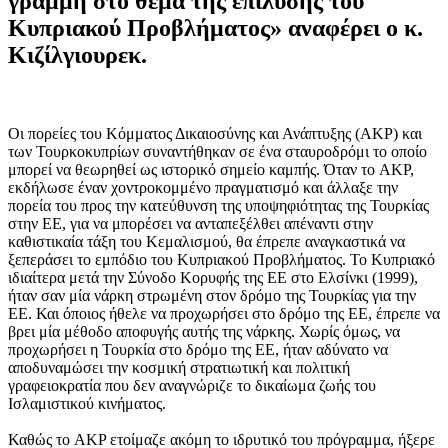
γραμμή στο θέμα της επίλυσης του
Κυπριακού Προβλήματος» αναφέρει ο κ.
Κιζίλγιουρεκ.
Οι πορείες του Κόμματος Δικαιοσύνης και Ανάπτυξης (AKP) και
των Τουρκοκυπρίων συναντήθηκαν σε ένα σταυροδρόμι το οποίο
μπορεί να θεωρηθεί ως ιστορικό σημείο καμπής. Όταν το AKP,
εκδήλωσε έναν χοντροκομμένο πραγματισμό και άλλαξε την
πορεία του προς την κατεύθυνση της υποψηφιότητας της Τουρκίας
στην ΕΕ, για να μπορέσει να ανταπεξέλθει απέναντι στην
καθιστικαία τάξη του Κεμαλισμού, θα έπρεπε αναγκαστικά να
ξεπεράσει το εμπόδιο του Κυπριακού Προβλήματος. Το Κυπριακό
ιδιαίτερα μετά την Σύνοδο Κορυφής της ΕΕ στο Ελσίνκι (1999),
ήταν σαν μία νάρκη στρωμένη στον δρόμο της Τουρκίας για την
ΕΕ. Και όποιος ήθελε να προχωρήσει στο δρόμο της ΕΕ, έπρεπε να
βρει μία μέθοδο αποφυγής αυτής της νάρκης. Χωρίς όμως, να
προχωρήσει η Τουρκία στο δρόμο της ΕΕ, ήταν αδύνατο να
αποδυναμώσει την κοσμική στρατιωτική και πολιτική
γραφειοκρατία που δεν αναγνώριζε το δικαίωμα ζωής του
Ισλαμιστικού κινήματος.
Καθώς το AKP ετοίμαζε ακόμη το ιδρυτικό του πρόγραμμα, ήξερε