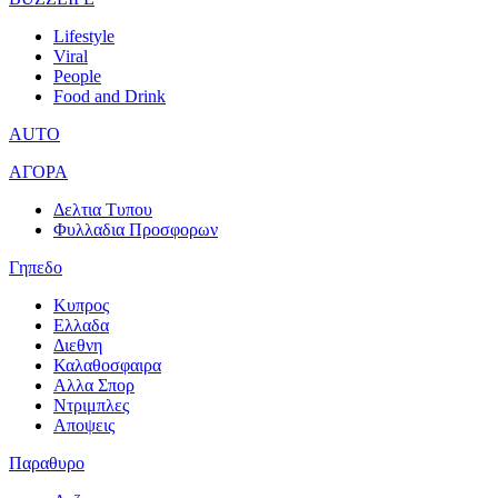
Lifestyle
Viral
People
Food and Drink
AUTO
ΑΓΟΡΑ
Δελτια Τυπου
Φυλλαδια Προσφορων
Γηπεδο
Κυπρος
Ελλαδα
Διεθνη
Καλαθοσφαιρα
Αλλα Σπορ
Ντριμπλες
Αποψεις
Παραθυρο