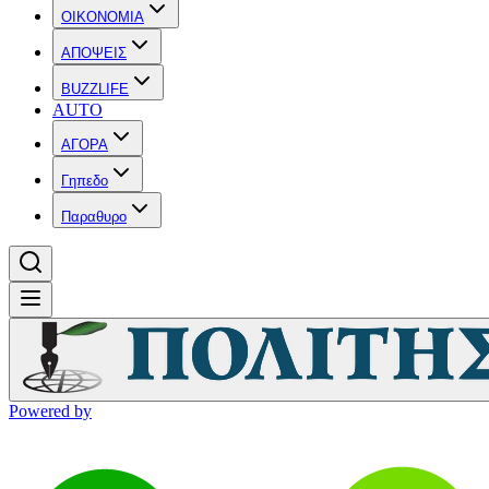
OIKONOMIA
ΑΠΟΨΕΙΣ
BUZZLIFE
AUTO
ΑΓΟΡΑ
Γηπεδο
Παραθυρο
Powered by