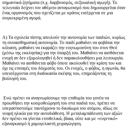
σημαντικά ζητήματα (π.χ. δαρβινισμός, σεξουαλική αγωγή). Το
τελευταίο δείχνει τον αθέμιτο ανταγωνισμό που δημιουργείται όταν
ένας οργανισμός που σχετίζεται με κράτος εισέρχεται σε μια
συγκεκριμένη αγορά.
Α) Τα σχολεία πίστης απειλούν την αυτονομία των παιδιών, κυρίως
τη συναισθηματική αυτονομία. Το παιδί μαθαίνει να φοβάται την
κόλαση, μαθαίνει να εκφράζει την ευγνωμοσύνη του στον Θεό
(μέσω της εκκλησίας) για την ύπαρξή του. Μαθαίνει να αισθάνεται
ενοχή αν δεν εξομολογηθεί ή δεν παρακολουθήσει μια λειτουργία.
Μαθαίνει να αισθάνεται φόβο όποτε ακολουθεί την κρίση του και
όχι τις επιταγές του δόγματός του. Οι ενοχές, ο φόβος, η αγωνία, θα
υπεισέρχονται στη διαδικασία σκέψης του, επηρεάζοντας τη
βούλησή του.
Ενώ πρέπει να αναγνωρίσουμε την επιθυμία του γονέα να
προωθήσει την κοσμοθεώρησή του στα παιδιά του, πρέπει να
υπερασπιστούμε ταυτόχρονα το δικαίωμα του ατόμου, ιδίως σε
νεαρή ηλικία για την αυτοδιάθεση. Η μεταλαμπάδευση των αξιών
δεν πρέπει να γίνεται ετσιθελικά, βίαια, ούτε και με «ευγενικό»
εξαναγκασμό ή χαμογελαστή χειραγώγηση.