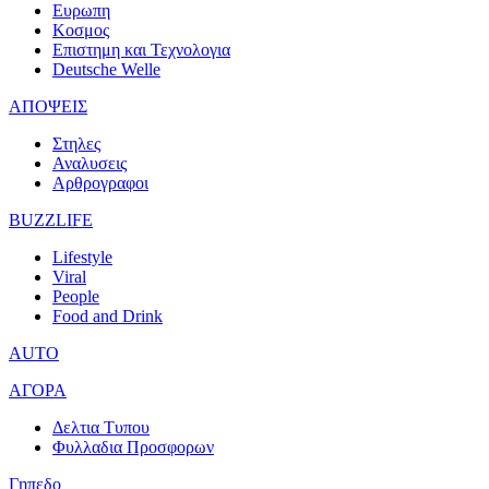
Ευρωπη
Κοσμος
Επιστημη και Τεχνολογια
Deutsche Welle
ΑΠΟΨΕΙΣ
Στηλες
Αναλυσεις
Αρθρογραφοι
BUZZLIFE
Lifestyle
Viral
People
Food and Drink
AUTO
ΑΓΟΡΑ
Δελτια Τυπου
Φυλλαδια Προσφορων
Γηπεδο