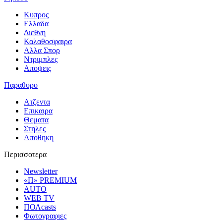
Κυπρος
Ελλαδα
Διεθνη
Καλαθοσφαιρα
Αλλα Σπορ
Ντριμπλες
Αποψεις
Παραθυρο
Ατζεντα
Επικαιρα
Θεματα
Στηλες
Αποθηκη
Περισσοτερα
Newsletter
«Π» PREMIUM
AUTO
WEB TV
ΠΟΛcasts
Φωτογραφιες