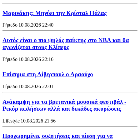
Μαρινάκης: Μηνύει την Κρίσταλ Πάλας
Γήπεδο
|
10.08.2026 22:40
Αυτός είναι ο πιο ψηλός παίκτης στο NBA και θα
αγωνίζεται στους Κλίπερς
Γήπεδο
|
10.08.2026 22:16
Επίσημα στη Λίβερπουλ ο Αραούχο
Γήπεδο
|
10.08.2026 22:01
Ανάκαμψη για τα βρετανικά μουσικά φεστιβάλ -
Ρεκόρ πωλήσεων αλλά και δεκάδες ακυρώσεις
Lifestyle
|
10.08.2026 21:56
Προχωρημένες συζητήσεις και πίεση για να