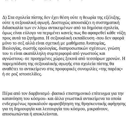
Δ) Στα σχολεία πίστης δεν έχει θέση ούτε η θεωρία της εξέλιξης,
ούτε η σεξουαλική αγωγή. Δυστυχώς απουσιάζει η συστηματική
διδασκαλία των εν λόγω αντικειμένων από τα δημόσια σχολεία,
όμως είναι εύλογο να περιμένει κανείς πως θα αφαιρεθεί κάθε νύξη
προς αυτά τα ζητήματα. Η σεξουαλική εκπαίδευση -που δεν αφορά
μόνο το σεξ αλλά είναι σχετική με μαθήματα Ανατομίας,
Βιολογίας, σωστής ορολογίας, διαπροσωπικών σχέσεων, γνώση
του τι είναι ακατάλληλη συμπεριφορά από γνωστούς και
αγνώστους- σε προηγμένες χώρες ξεκινά από τεσσάρων χρονών. Η
παρεμπόδιση της σεξουαλικής αγωγής στα σχολεία πίστης θα
αναθέτει το αντικείμενο στις προφορικές συνομιλίες «της παρέας»
ή σε ροζ ιστοσελίδες.
Πέρα από τον δαρβινισμό -βασικό επιστημονικό επίτευγμα για την
κατανόηση του κόσμου- και άλλα γνωστικά αντικείμενα τα οποία
ενδεχομένως προκαλούν αμφισβήτηση της θρησκευτικής αφήγησης
για τη δημιουργία και λειτουργία του κόσμου, μικραίνουν,
αποσιωπώνται ή αποκλείονται.