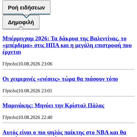
Ροή ειδήσεων
Δημοφιλή
Μπέρμιγχαμ 2026: Τα δάκρυα της Βαλεντίνας, το
«μπέρδεμα» στις ΗΠΑ και η μεγάλη επιστροφή που
έρχεται
Γήπεδο
|
10.08.2026 23:06
Οι χειμερινές «ενέσεις» τώρα θα πιάσουν τόπο
Γήπεδο
|
10.08.2026 23:01
Μαρινάκης: Μηνύει την Κρίσταλ Πάλας
Γήπεδο
|
10.08.2026 22:40
Αυτός είναι ο πιο ψηλός παίκτης στο NBA και θα