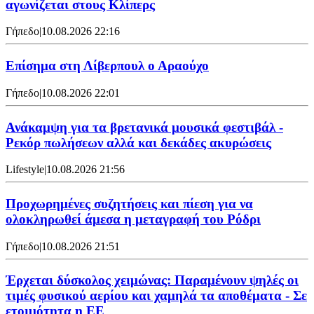
αγωνίζεται στους Κλίπερς
Γήπεδο
|
10.08.2026 22:16
Επίσημα στη Λίβερπουλ ο Αραούχο
Γήπεδο
|
10.08.2026 22:01
Ανάκαμψη για τα βρετανικά μουσικά φεστιβάλ -
Ρεκόρ πωλήσεων αλλά και δεκάδες ακυρώσεις
Lifestyle
|
10.08.2026 21:56
Προχωρημένες συζητήσεις και πίεση για να
ολοκληρωθεί άμεσα η μεταγραφή του Ρόδρι
Γήπεδο
|
10.08.2026 21:51
Έρχεται δύσκολος χειμώνας: Παραμένουν ψηλές οι
τιμές φυσικού αερίου και χαμηλά τα αποθέματα - Σε
ετοιμότητα η ΕΕ