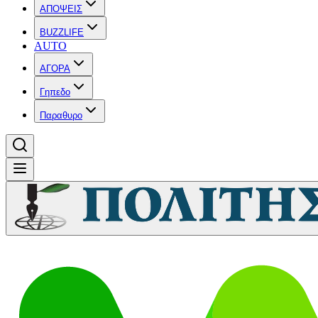
ΑΠΟΨΕΙΣ
BUZZLIFE
AUTO
ΑΓΟΡΑ
Γηπεδο
Παραθυρο