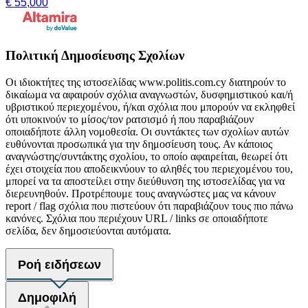
€ 55,000
Πολιτική Δημοσίευσης Σχολίων
Οι ιδιοκτήτες της ιστοσελίδας www.politis.com.cy διατηρούν το
δικαίωμα να αφαιρούν σχόλια αναγνωστών, δυσφημιστικού και/ή
υβριστικού περιεχομένου, ή/και σχόλια που μπορούν να εκληφθεί
ότι υποκινούν το μίσος/τον ρατσισμό ή που παραβιάζουν
οποιαδήποτε άλλη νομοθεσία. Οι συντάκτες των σχολίων αυτών
ευθύνονται προσωπικά για την δημοσίευση τους. Αν κάποιος
αναγνώστης/συντάκτης σχολίου, το οποίο αφαιρείται, θεωρεί ότι
έχει στοιχεία που αποδεικνύουν το αληθές του περιεχομένου του,
μπορεί να τα αποστείλει στην διεύθυνση της ιστοσελίδας για να
διερευνηθούν. Προτρέπουμε τους αναγνώστες μας να κάνουν
report / flag σχόλια που πιστεύουν ότι παραβιάζουν τους πιο πάνω
κανόνες. Σχόλια που περιέχουν URL / links σε οποιαδήποτε
σελίδα, δεν δημοσιεύονται αυτόματα.
Ροή ειδήσεων
Δημοφιλή