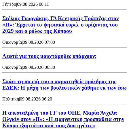
Γήπεδο
|
09.08.2026 08:11
Στέλιος Γιωργάκης, ΓΔ Κεντρικής Τράπεζας στον
«Π»: Έρχεται το ψηφιακό ευρώ, ο ορίζοντας του
2029 και ο ρόλος της Κύπρου
Οικονομία
|
09.08.2026 07:00
Λεφτά για τους μουχτάρηδες υπάρχουν;
Οικονομία
|
09.08.2026 06:30
Σπάει τη σιωπή του ο παραιτηθείς πρόεδρος της
ΕΔΕΚ: Η μάχη των βουλευτικών χάθηκε εκ των έσω
Πολιτική
|
09.08.2026 06:20
Η απεσταλμένη του ΓΓ του ΟΗΕ, Μαρία Άνχελα
Ολγκίν στον «Π»: «Η ειρηνευτική προσπάθεια στην
Κύπρο εξαρτάται από τους δυο ηγέτες»