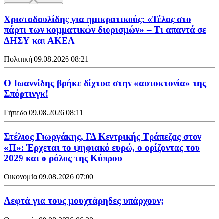
Χριστοδουλίδης για ημικρατικούς: «Τέλος στο
πάρτι των κομματικών διορισμών» – Τι απαντά σε
ΔΗΣΥ και ΑΚΕΛ
Πολιτική
|
09.08.2026 08:21
Ο Ιωαννίδης βρήκε δίχτυα στην «αυτοκτονία» της
Σπόρτινγκ!
Γήπεδο
|
09.08.2026 08:11
Στέλιος Γιωργάκης, ΓΔ Κεντρικής Τράπεζας στον
«Π»: Έρχεται το ψηφιακό ευρώ, ο ορίζοντας του
2029 και ο ρόλος της Κύπρου
Οικονομία
|
09.08.2026 07:00
Λεφτά για τους μουχτάρηδες υπάρχουν;