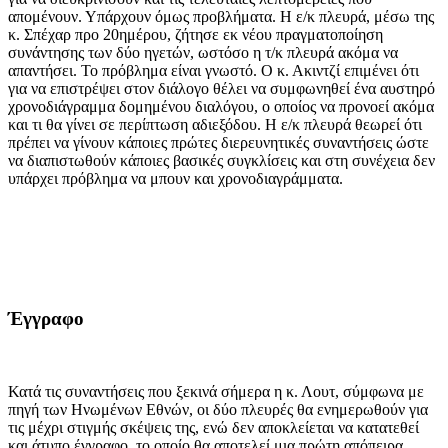
απομένουν. Υπάρχουν όμως προβλήματα. Η ε/κ πλευρά, μέσω της
κ. Σπέχαρ προ 20ημέρου, ζήτησε εκ νέου πραγματοποίηση
συνάντησης των δύο ηγετών, ωστόσο η τ/κ πλευρά ακόμα να
απαντήσει. Το πρόβλημα είναι γνωστό. Ο κ. Ακιντζί επιμένει ότι
για να επιστρέψει στον διάλογο θέλει να συμφωνηθεί ένα αυστηρό
χρονοδιάγραμμα δομημένου διαλόγου, ο οποίος να προνοεί ακόμα
και τι θα γίνει σε περίπτωση αδιεξόδου. Η ε/κ πλευρά θεωρεί ότι
πρέπει να γίνουν κάποιες πρώτες διερευνητικές συναντήσεις ώστε
να διαπιστωθούν κάποιες βασικές συγκλίσεις και στη συνέχεια δεν
υπάρχει πρόβλημα να μπουν και χρονοδιαγράμματα.
Έγγραφο
Κατά τις συναντήσεις που ξεκινά σήμερα η κ. Λουτ, σύμφωνα με
πηγή των Ηνωμένων Εθνών, οι δύο πλευρές θα ενημερωθούν για
τις μέχρι στιγμής σκέψεις της, ενώ δεν αποκλείεται να κατατεθεί
και άτυπο έγγραφο, το οποίο θα αποτελεί μια πρώτη απόπειρα