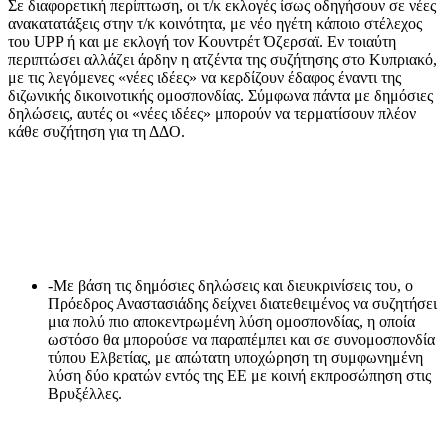
Σε διαφορετική περίπτωση, οι τ/κ εκλογές ίσως οδηγήσουν σε νέες
ανακατατάξεις στην τ/κ κοινότητα, με νέο ηγέτη κάποιο στέλεχος
του UPP ή και με εκλογή τον Κουντρέτ Όζερσαϊ. Εν τοιαύτη
περιπτώσει αλλάζει άρδην η ατζέντα της συζήτησης στο Κυπριακό,
με τις λεγόμενες «νέες ιδέες» να κερδίζουν έδαφος έναντι της
διζωνικής δικοινοτικής ομοσπονδίας. Σύμφωνα πάντα με δημόσιες
δηλώσεις, αυτές οι «νέες ιδέες» μπορούν να τερματίσουν πλέον
κάθε συζήτηση για τη ΔΔΟ.
-Με βάση τις δημόσιες δηλώσεις και διευκρινίσεις του, ο
Πρόεδρος Αναστασιάδης δείχνει διατεθειμένος να συζητήσει
μια πολύ πιο αποκεντρωμένη λύση ομοσπονδίας, η οποία
ωστόσο θα μπορούσε να παραπέμπει και σε συνομοσπονδία
τύπου Ελβετίας, με απώτατη υποχώρηση τη συμφωνημένη
λύση δύο κρατών εντός της ΕΕ με κοινή εκπροσώπηση στις
Βρυξέλλες.