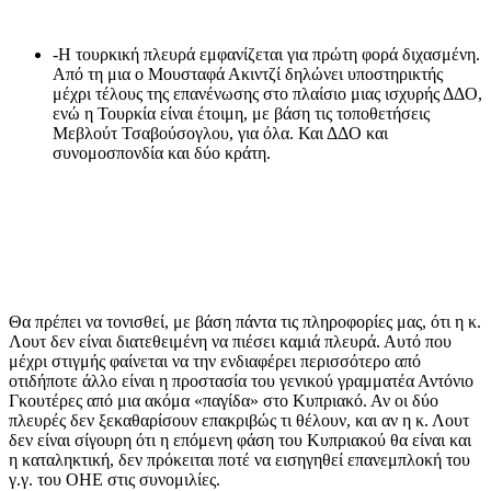
-Η τουρκική πλευρά εμφανίζεται για πρώτη φορά διχασμένη.
Από τη μια ο Μουσταφά Ακιντζί δηλώνει υποστηρικτής
μέχρι τέλους της επανένωσης στο πλαίσιο μιας ισχυρής ΔΔΟ,
ενώ η Τουρκία είναι έτοιμη, με βάση τις τοποθετήσεις
Μεβλούτ Τσαβούσογλου, για όλα. Και ΔΔΟ και
συνομοσπονδία και δύο κράτη.
Θα πρέπει να τονισθεί, με βάση πάντα τις πληροφορίες μας, ότι η κ.
Λουτ δεν είναι διατεθειμένη να πιέσει καμιά πλευρά. Αυτό που
μέχρι στιγμής φαίνεται να την ενδιαφέρει περισσότερο από
οτιδήποτε άλλο είναι η προστασία του γενικού γραμματέα Αντόνιο
Γκουτέρες από μια ακόμα «παγίδα» στο Κυπριακό. Αν οι δύο
πλευρές δεν ξεκαθαρίσουν επακριβώς τι θέλουν, και αν η κ. Λουτ
δεν είναι σίγουρη ότι η επόμενη φάση του Κυπριακού θα είναι και
η καταληκτική, δεν πρόκειται ποτέ να εισηγηθεί επανεμπλοκή του
γ.γ. του ΟΗΕ στις συνομιλίες.