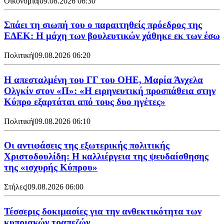
Οικονομία
|
09.08.2026 06:30
Σπάει τη σιωπή του ο παραιτηθείς πρόεδρος της
ΕΔΕΚ: Η μάχη των βουλευτικών χάθηκε εκ των έσω
Πολιτική
|
09.08.2026 06:20
Η απεσταλμένη του ΓΓ του ΟΗΕ, Μαρία Άνχελα
Ολγκίν στον «Π»: «Η ειρηνευτική προσπάθεια στην
Κύπρο εξαρτάται από τους δυο ηγέτες»
Πολιτική
|
09.08.2026 06:10
Οι αντιφάσεις της εξωτερικής πολιτικής
Χριστοδουλίδη: Η καλλιέργεια της ψευδαίσθησης
της «ισχυρής Κύπρου»
Στήλες
|
09.08.2026 06:00
Τέσσερις δοκιμασίες για την ανθεκτικότητα των
κυπριακών τραπεζών