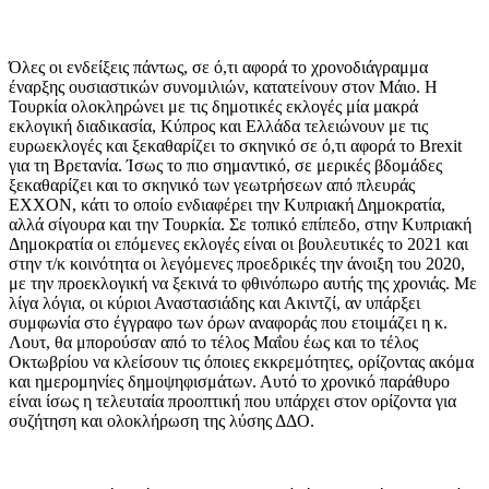
Όλες οι ενδείξεις πάντως, σε ό,τι αφορά το χρονοδιάγραμμα
έναρξης ουσιαστικών συνομιλιών, κατατείνουν στον Μάιο. Η
Τουρκία ολοκληρώνει με τις δημοτικές εκλογές μία μακρά
εκλογική διαδικασία, Κύπρος και Ελλάδα τελειώνουν με τις
ευρωεκλογές και ξεκαθαρίζει το σκηνικό σε ό,τι αφορά το Brexit
για τη Βρετανία. Ίσως το πιο σημαντικό, σε μερικές βδομάδες
ξεκαθαρίζει και το σκηνικό των γεωτρήσεων από πλευράς
EXXON, κάτι το οποίο ενδιαφέρει την Κυπριακή Δημοκρατία,
αλλά σίγουρα και την Τουρκία. Σε τοπικό επίπεδο, στην Κυπριακή
Δημοκρατία οι επόμενες εκλογές είναι οι βουλευτικές το 2021 και
στην τ/κ κοινότητα οι λεγόμενες προεδρικές την άνοιξη του 2020,
με την προεκλογική να ξεκινά το φθινόπωρο αυτής της χρονιάς. Με
λίγα λόγια, οι κύριοι Αναστασιάδης και Ακιντζί, αν υπάρξει
συμφωνία στο έγγραφο των όρων αναφοράς που ετοιμάζει η κ.
Λουτ, θα μπορούσαν από το τέλος Μαΐου έως και το τέλος
Οκτωβρίου να κλείσουν τις όποιες εκκρεμότητες, ορίζοντας ακόμα
και ημερομηνίες δημοψηφισμάτων. Αυτό το χρονικό παράθυρο
είναι ίσως η τελευταία προοπτική που υπάρχει στον ορίζοντα για
συζήτηση και ολοκλήρωση της λύσης ΔΔΟ.