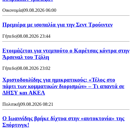
Οικονομία
|
09.08.2026 06:00
Πρεμιέρα με ισοπαλία για την Σεντ Τρούιντεν
Γήπεδο
|
08.08.2026 23:44
Ετοιμάζεται για ντεμπούτο ο Καρέτσας κόντρα στην
Άρσεναλ του Τζόλη
Γήπεδο
|
08.08.2026 23:02
Χριστοδουλίδης για ημικρατικούς: «Τέλος στο
πάρτι των κομματικών διορισμών» – Τι απαντά σε
ΔΗΣΥ και ΑΚΕΛ
Πολιτική
|
09.08.2026 08:21
Ο Ιωαννίδης βρήκε δίχτυα στην «αυτοκτονία» της
Σπόρτινγκ!