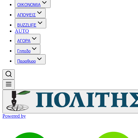
OIKONOMIA
ΑΠΟΨΕΙΣ
BUZZLIFE
AUTO
ΑΓΟΡΑ
Γηπεδο
Παραθυρο
Powered by