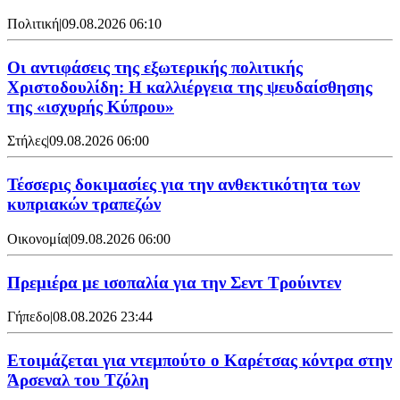
Πολιτική
|
09.08.2026 06:10
Οι αντιφάσεις της εξωτερικής πολιτικής
Χριστοδουλίδη: Η καλλιέργεια της ψευδαίσθησης
της «ισχυρής Κύπρου»
Στήλες
|
09.08.2026 06:00
Τέσσερις δοκιμασίες για την ανθεκτικότητα των
κυπριακών τραπεζών
Οικονομία
|
09.08.2026 06:00
Πρεμιέρα με ισοπαλία για την Σεντ Τρούιντεν
Γήπεδο
|
08.08.2026 23:44
Ετοιμάζεται για ντεμπούτο ο Καρέτσας κόντρα στην
Άρσεναλ του Τζόλη