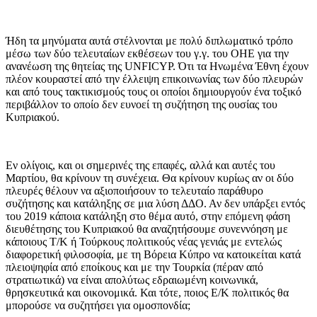
Ήδη τα μηνύματα αυτά στέλνονται με πολύ διπλωματικό τρόπο
μέσω των δύο τελευταίων εκθέσεων του γ.γ. του ΟΗΕ για την
ανανέωση της θητείας της UNFICYP. Ότι τα Ηνωμένα Έθνη έχουν
πλέον κουραστεί από την έλλειψη επικοινωνίας των δύο πλευρών
και από τους τακτικισμούς τους οι οποίοι δημιουργούν ένα τοξικό
περιβάλλον το οποίο δεν ευνοεί τη συζήτηση της ουσίας του
Κυπριακού.
Εν ολίγοις, και οι σημερινές της επαφές, αλλά και αυτές του
Μαρτίου, θα κρίνουν τη συνέχεια. Θα κρίνουν κυρίως αν οι δύο
πλευρές θέλουν να αξιοποιήσουν το τελευταίο παράθυρο
συζήτησης και κατάληξης σε μια λύση ΔΔΟ. Αν δεν υπάρξει εντός
του 2019 κάποια κατάληξη στο θέμα αυτό, στην επόμενη φάση
διευθέτησης του Κυπριακού θα αναζητήσουμε συνεννόηση με
κάποιους Τ/Κ ή Τούρκους πολιτικούς νέας γενιάς με εντελώς
διαφορετική φιλοσοφία, με τη Βόρεια Κύπρο να κατοικείται κατά
πλειοψηφία από εποίκους και με την Τουρκία (πέραν από
στρατιωτικά) να είναι απολύτως εδραιωμένη κοινωνικά,
θρησκευτικά και οικονομικά. Και τότε, ποιος Ε/Κ πολιτικός θα
μπορούσε να συζητήσει για ομοσπονδία;