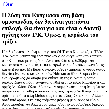
Η λύση του Κυπριακού στη βάση
ομοσπονδίας δεν θα είναι για πάντα
επιλογή. Θα είναι για όσο είναι ο Ακιντζί
ηγέτης των Τ/Κ. Όμως, η καρέκλα του
τρίζει.
Η ειδική απεσταλμένη του γ.γ. του ΟΗΕ στο Κυπριακό, κ. Τζέιν
Χολ Λουτ, ξεκινά σήμερα έναν νέο γύρο διερευνητικών επαφών
στο Κυπριακό με τους Νίκο Αναστασιάδη στις 6.30μ.μ. και
Μουσταφά Ακιντζί στις 11.00 το πρωί. Θα υπάρξουν συναντήσεις
και τη Δευτέρα. Με βάση συγκλίνουσες εκτιμήσεις, ο γύρος αυτός
δεν θα είναι και ο καταληκτικός. Ήδη και οι δύο πλευρές είναι
ενημερωμένες για ακόμα μια επίσκεψη της κ. Λουτ, η οποία
υπολογίζεται ότι θα πραγματοποιηθεί περί το τέλος Μαρτίου ή και
αρχές Απριλίου. Όλοι πλέον έχουν συμφιλιωθεί με τη θέση ότι αν
υπάρχει ένα παράθυρο ουσιαστικής συζήτησης στο Κυπριακό, αυτό
ορίζεται από τα τέλη Μαΐου έως και το τέλος Οκτωβρίου. Αλλά κι
αυτό υπό όρους. Ότι στις επόμενες μέρες ή βδομάδες οι κύριοι
Αναστασιάδης και Ακιντζί θα ξεκινήσουν ένα ουσιαστικό διάλογο
για να διευκρινίσουν και τις τελευταίες λεπτομέρειες που