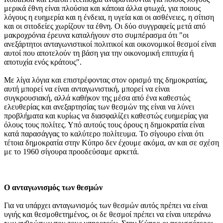
μερικά έθνη είναι πλούσια και κάποια άλλα φτωχά, για ποιους
λόγους η ευημερία και η ένδεια, η υγεία και οι ασθένειες, η σίτιση
και οι σιτοδείες χωρίζουν τα έθνη. Οι δύο συγγραφείς μετά από
μακροχρόνια έρευνα καταλήγουν στο συμπέρασμα ότι "οι
ανεξάρτητοι ανταγωνιστικοί πολιτικοί και οικονομικοί θεσμοί είναι
αυτοί που αποτελούν τη βάση για την οικονομική επιτυχία ή
αποτυχία ενός κράτους".
Με λίγα λόγια και επιστρέφοντας στον ορισμό της δημοκρατίας,
αυτή μπορεί να είναι ανταγωνιστική, μπορεί να είναι
συγκρουσιακή, αλλά καθήκον της μέσα από ένα καθεστώς
ελευθερίας και ανεξαρτησίας των θεσμών της είναι να λύνει
προβλήματα και κυρίως να διασφαλίζει καθεστώς ευημερίας για
όλους τους πολίτες. Υπό αυτούς τους όρους η δημοκρατία είναι
κατά παρασάγγας το καλύτερο πολίτευμα. Το σίγουρο είναι ότι
τέτοια δημοκρατία στην Κύπρο δεν έχουμε ακόμα, αν και σε σχέση
με το 1960 σίγουρα προοδεύσαμε αρκετά.
Ο ανταγωνισμός των θεσμών
Για να υπάρχει ανταγωνισμός των θεσμών αυτός πρέπει να είναι
υγιής και θεσμοθετημένος, οι δε θεσμοί πρέπει να είναι υπεράνω