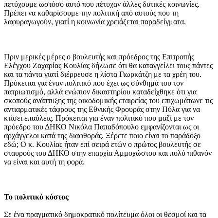
πετύχουμε ωστόσο αυτό που πέτυχαν άλλες δυτικές κοινωνίες.
Πρέπει να καθαρίσουμε την πολιτική από αυτούς που τη
λαφυραγωγούν, γιατί η κοινωνία χρειάζεται παραδείγματα.
Πριν μερικές μέρες ο βουλευτής και πρόεδρος της Επιτροπής
Ελέγχου Ζαχαρίας Κουλίας δήλωσε ότι θα καταγγείλει τους πάντες
και τα πάντα γιατί διέρρευσε η λίστα Γιωρκάτζη με τα χρέη του.
Πρόκειται για έναν πολιτικό που έχει ως σύνθημά του τον
πατριωτισμό, αλλά ενώπιον δικαστηρίου καταδείχθηκε ότι για
σκοπούς ανάπτυξης της οικοδομικής εταιρείας του επιχωμάτωνε τις
αντιαρματικές τάφρους της Εθνικής Φρουράς στην Πύλα για να
κτίσει επαύλεις. Πρόκειται για έναν πολιτικό που μαζί με τον
πρόεδρο του ΔΗΚΟ Νικόλα Παπαδόπουλο εμφανίζονται ως οι
αρχάγγελοι κατά της διαφθοράς. Ξέρετε ποιο είναι το παράδοξο
εδώ; Ο κ. Κουλίας ήταν επί σειρά ετών ο πρώτος βουλευτής σε
σταυρούς του ΔΗΚΟ στην επαρχία Αμμοχώστου και πολύ πιθανόν
να είναι και αυτή τη φορά.
Το πολιτικό κόστος
Σε ένα πραγματικό δημοκρατικό πολίτευμα όλοι οι θεσμοί και τα