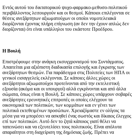
Εντός αυτού του δικτατορικού ψυχο-φαρμακο-μεθυσο-πολιτικού
περιβάλλοντος λειτουργούν και οι θεσμοί. Κάποιοι επιλέγονται σε
θέσεις ανεξάρτητων αξιωματούχων οι οποίοι νομοτελειακά
διορίζονται έχοντας πλήρη επίγνωση (αν δεν την έχουν απλώς δεν
διορίζονται) ότι είναι υπάλληλοι του εκάστοτε Προέδρου.
Η Βουλή
Επιστρέφουμε στην ανάγκη εκσυγχρονισμού του Συντάγματος.
Απαιτείται μια αξιόπιστη διαδικασία επιλογής και έγκρισης των
ανεξάρτητων θεσμών. Για παράδειγμα στις Πολιτείες των ΗΠΑ οι
γενικοί εισαγγελείς εκλέγονται. Σε κάποιες άλλες χώρες οι
ανεξάρτητοι αξιωματούχοι προτείνονται από την εκτελεστική
εξουσία (ακόμα και οι υπουργοί) αλλά εγκρίνονται και από άλλα
σώματα, όπως είναι η Βουλή. Σε κάποιες χώρες υπάρχουν σοβαρές
ανεξάρτητες ερευνητικές επιτροπές οι οποίες ελέγχουν τα
οικονομικά των πολιτικών, των κομμάτων και εν γένει των
πολιτικά εκτεθειμένων προσώπων. Χρειαζόμαστε εν ολίγοις τα
μέσα για να μπορέσει να ασκηθεί ένας σωστός και δίκαιος έλεγχος
επί των πολιτικών. Αυτό δεν το ζητά κάποιος γιατί θέλει να
ταπεινώσει και να εξευτελίσει τους πολιτικούς. Είναι απόλυτα
απαραίτητοι στη διαχείριση της δημόσιας ζωής. Πρέπει να