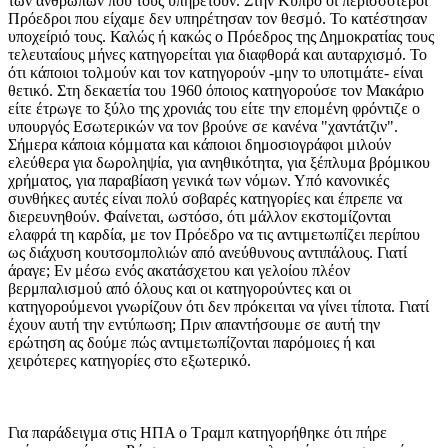
των ανθρώπων που τους υπηρετούν. Στην Κύπρο οι περισσότεροι
Πρόεδροι που είχαμε δεν υπηρέτησαν τον θεσμό. Το κατέστησαν
υποχείριό τους. Καλώς ή κακώς ο Πρόεδρος της Δημοκρατίας τους
τελευταίους μήνες κατηγορείται για διαφθορά και αυταρχισμό. Το
ότι κάποιοι τολμούν και τον κατηγορούν -μην το υποτιμάτε- είναι
θετικό. Στη δεκαετία του 1960 όποιος κατηγορούσε τον Μακάριο
είτε έτρωγε το ξύλο της χρονιάς του είτε την επομένη φρόντιζε ο
υπουργός Εσωτερικών να τον βρούνε σε κανένα "χαντάτζιν".
Σήμερα κάποια κόμματα και κάποιοι δημοσιογράφοι μιλούν
ελεύθερα για δωροληψία, για ανηθικότητα, για ξέπλυμα βρόμικου
χρήματος, για παραβίαση γενικά των νόμων. Υπό κανονικές
συνθήκες αυτές είναι πολύ σοβαρές κατηγορίες και έπρεπε να
διερευνηθούν. Φαίνεται, ωστόσο, ότι μάλλον εκστομίζονται
ελαφρά τη καρδία, με τον Πρόεδρο να τις αντιμετωπίζει περίπου
ως διάχυση κουτσομπολιών από ανεύθυνους αντιπάλους. Γιατί
άραγε; Εν μέσω ενός ακατάσχετου και γελοίου πλέον
βερμπαλισμού από όλους και οι κατηγορούντες και οι
κατηγορούμενοι γνωρίζουν ότι δεν πρόκειται να γίνει τίποτα. Γιατί
έχουν αυτή την εντύπωση; Πριν απαντήσουμε σε αυτή την
ερώτηση ας δούμε πώς αντιμετωπίζονται παρόμοιες ή και
χειρότερες κατηγορίες στο εξωτερικό.
Για παράδειγμα στις ΗΠΑ ο Τραμπ κατηγορήθηκε ότι πήρε