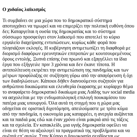
Ο χυδαίος λαϊκισμός
Τι συμβαίνει σε μια χώρα που το δημοκρατικό σύστημα
αποτυγχάνει να τιμωρεί και να επιμερίζει την πολιτική ευθύνη όπου
δει; Καταργείται η ουσία της δημοκρατίας και το σύστημα
σύσσωμο προσφεύγει στον λαϊκισμό που αποτελεί το κύριο
εργαλείο διαχείρισης εντυπώσεων, κυρίως κάθε φορά που
πλησιάζουν εκλογές. Η κυβέρνηση αντιμετωπίζει τη διαφθορά με
διορισμό διαφόρων ερευνητικών επιτροπών με κουτσουρεμένους
όρους εντολής. Ξυπνά επίσης ένα πρωινό και εξαγγέλλει τα ίδια
έργα που εξήγγειλε πριν 3 χρόνια και δεν έκανε τίποτα. Η
αντιπολίτευση εκτρέπει την αντιμετώπιση της πανδημίας και των
μέτρων προφύλαξης σε συζήτηση γύρω από την απαγόρευση ή όχι
των διαδηλώσεων. Κάποιοι δήθεν διανοούμενοι συζητούν για
ανθρώπινα δικαιώματα και ελευθερία έκφρασης με κυρίαρχο θέμα
το αναφαίρετο δημοκρατικό δικαίωμα μιας Λαίδης των social media
να ασχολείται με την ενδυματολογική επιλογή πουκαμίσου του
πατέρα μιας υπουργού. Όλα αυτά τη στιγμή που η χώρα μας
οδηγείται σε οριστική διχοτόμηση, απειλούμαστε με τρίτο κύμα
από την πανδημία, η οικονομία μας καταρρέει, η ανεργία αυξάνεται
και τα παιδιά μας εδώ και έναν χρόνο είναι μακριά από τις τάξεις
και τα σχολεία. Εν κατακλείδι, μια υγιής δημοκρατία οφείλει να
είναι σε θέση να αξιολογεί τα πραγματικά της προβλήματα και να
συζητά επ’ αυτών. Στην Κύπρο η δημοκρατία σερβίρεται ως