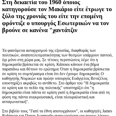
Στη δεκαετία του 1960 όποιος
κατηγορούσε τον Μακάριο είτε έτρωγε το
ξύλο της χρονιάς του είτε την επομένη
φρόντιζε ο υπουργός Εσωτερικών να τον
βρούνε σε κανένα "χαντάτζιν
Τα φαινόμενα αυταρχισμού της εξουσίας, διαφθοράς των
πολιτικών, αναποτελεσματικότητας των θεσμών υπάρχουν παντού,
όχι μόνο στη χώρα μας. Σε τέτοιες περιπτώσεις λέμε ότι η
δημοκρατία βρίσκεται σε κρίση. Κάποιοι κάνουν ένα βήμα
παραπάνω και θέτουν το ερώτημα: Όταν η δημοκρατία βρίσκεται
σε κρίση το συμπέρασμα είναι ότι δεν έχουμε δημοκρατία; Ο
καθηγητής Νομικών και πρώην υπουργός Ευάγγελος Βενιζέλος
υποστηρίζει ακριβώς το αντίθετο. Στο άρθρο του "Η δημοκρατία
σε κρίση και το πεδίο της πολιτικής" υποστηρίζει ότι "η
δημοκρατία είναι πάντα σε κρίση γιατί η δημοκρατία είναι από τη
φύση της πάντα συγκρουσιακή, είναι πλουραλιστική και
ανταγωνιστική".
Στο βιβλίο τους "Γιατί τα έθνη αποτυγχάνουν", οι καθηγητές James
Robinson και Daron Acemoglu αναρωτιούνται για ποιους λόγους