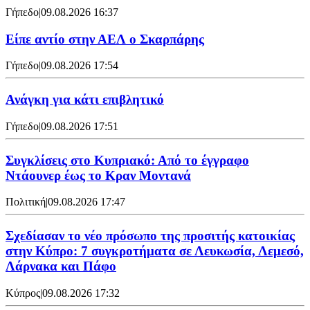
Γήπεδο
|
09.08.2026 16:37
Είπε αντίο στην ΑΕΛ ο Σκαρπάρης
Γήπεδο
|
09.08.2026 17:54
Ανάγκη για κάτι επιβλητικό
Γήπεδο
|
09.08.2026 17:51
Συγκλίσεις στο Κυπριακό: Από το έγγραφο
Ντάουνερ έως το Κραν Μοντανά
Πολιτική
|
09.08.2026 17:47
Σχεδίασαν το νέο πρόσωπο της προσιτής κατοικίας
στην Κύπρο: 7 συγκροτήματα σε Λευκωσία, Λεμεσό,
Λάρνακα και Πάφο
Κύπρος
|
09.08.2026 17:32