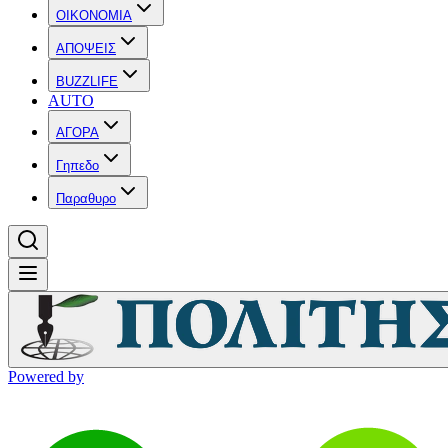
OIKONOMIA
ΑΠΟΨΕΙΣ
BUZZLIFE
AUTO
ΑΓΟΡΑ
Γηπεδο
Παραθυρο
Powered by