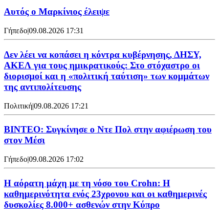
Αυτός ο Μαρκίνιος έλειψε
Γήπεδο
|
09.08.2026 17:31
Δεν λέει να κοπάσει η κόντρα κυβέρνησης, ΔΗΣΥ,
ΑΚΕΛ για τους ημικρατικούς: Στο στόχαστρο οι
διορισμοί και η «πολιτική ταύτιση» των κομμάτων
της αντιπολίτευσης
Πολιτική
|
09.08.2026 17:21
ΒΙΝΤΕΟ: Συγκίνησε ο Ντε Πολ στην αφιέρωση του
στον Μέσι
Γήπεδο
|
09.08.2026 17:02
Η αόρατη μάχη με τη νόσο του Crohn: Η
καθημερινότητα ενός 23χρονου και οι καθημερινές
δυσκολίες 8.000+ ασθενών στην Κύπρο