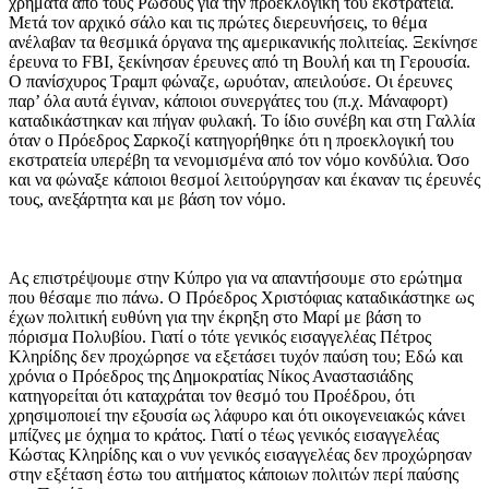
χρήματα από τους Ρώσους για την προεκλογική του εκστρατεία.
Μετά τον αρχικό σάλο και τις πρώτες διερευνήσεις, το θέμα
ανέλαβαν τα θεσμικά όργανα της αμερικανικής πολιτείας. Ξεκίνησε
έρευνα το FBI, ξεκίνησαν έρευνες από τη Βουλή και τη Γερουσία.
Ο πανίσχυρος Τραμπ φώναζε, ωρυόταν, απειλούσε. Οι έρευνες
παρ’ όλα αυτά έγιναν, κάποιοι συνεργάτες του (π.χ. Μάναφορτ)
καταδικάστηκαν και πήγαν φυλακή. Το ίδιο συνέβη και στη Γαλλία
όταν ο Πρόεδρος Σαρκοζί κατηγορήθηκε ότι η προεκλογική του
εκστρατεία υπερέβη τα νενομισμένα από τον νόμο κονδύλια. Όσο
και να φώναξε κάποιοι θεσμοί λειτούργησαν και έκαναν τις έρευνές
τους, ανεξάρτητα και με βάση τον νόμο.
Ας επιστρέψουμε στην Κύπρο για να απαντήσουμε στο ερώτημα
που θέσαμε πιο πάνω. Ο Πρόεδρος Χριστόφιας καταδικάστηκε ως
έχων πολιτική ευθύνη για την έκρηξη στο Μαρί με βάση το
πόρισμα Πολυβίου. Γιατί ο τότε γενικός εισαγγελέας Πέτρος
Κληρίδης δεν προχώρησε να εξετάσει τυχόν παύση του; Εδώ και
χρόνια ο Πρόεδρος της Δημοκρατίας Νίκος Αναστασιάδης
κατηγορείται ότι καταχράται τον θεσμό του Προέδρου, ότι
χρησιμοποιεί την εξουσία ως λάφυρο και ότι οικογενειακώς κάνει
μπίζνες με όχημα το κράτος. Γιατί ο τέως γενικός εισαγγελέας
Κώστας Κληρίδης και ο νυν γενικός εισαγγελέας δεν προχώρησαν
στην εξέταση έστω του αιτήματος κάποιων πολιτών περί παύσης