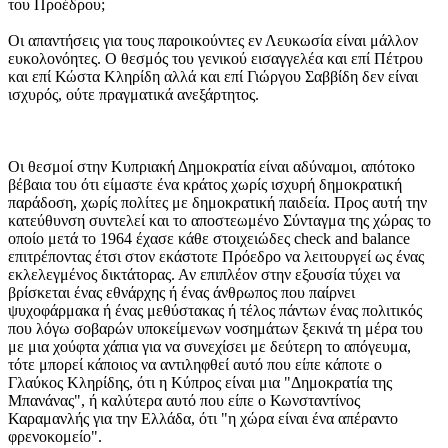
του Προέδρου;
Οι απαντήσεις για τους παροικούντες εν Λευκωσία είναι μάλλον
ευκολονόητες. Ο θεσμός του γενικού εισαγγελέα και επί Πέτρου
και επί Κώστα Κληρίδη αλλά και επί Γιώργου Σαββίδη δεν είναι
ισχυρός, ούτε πραγματικά ανεξάρτητος.
Οι θεσμοί στην Κυπριακή Δημοκρατία είναι αδύναμοι, απότοκο
βέβαια του ότι είμαστε ένα κράτος χωρίς ισχυρή δημοκρατική
παράδοση, χωρίς πολίτες με δημοκρατική παιδεία. Προς αυτή την
κατεύθυνση συντελεί και το αποστεωμένο Σύνταγμα της χώρας το
οποίο μετά το 1964 έχασε κάθε στοιχειώδες check and balance
επιτρέποντας έτσι στον εκάστοτε Πρόεδρο να λειτουργεί ως ένας
εκλελεγμένος δικτάτορας. Αν επιπλέον στην εξουσία τύχει να
βρίσκεται ένας εθνάρχης ή ένας άνθρωπος που παίρνει
ψυχοφάρμακα ή ένας μεθύστακας ή τέλος πάντων ένας πολιτικός
που λόγω σοβαρών υποκείμενων νοσημάτων ξεκινά τη μέρα του
με μια χούφτα χάπια για να συνεχίσει με δεύτερη το απόγευμα,
τότε μπορεί κάποιος να αντιληφθεί αυτό που είπε κάποτε ο
Γλαύκος Κληρίδης, ότι η Κύπρος είναι μια "Δημοκρατία της
Μπανάνας", ή καλύτερα αυτό που είπε ο Κωνσταντίνος
Καραμανλής για την Ελλάδα, ότι "η χώρα είναι ένα απέραντο
φρενοκομείο".