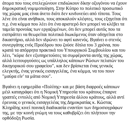
άτομα που τους στελεχώνουν επιδιώκουν δίκην οξυγόνου να έχουν
δημοκρατική νομιμοποίηση. Στην Κύπρο το πολιτικό προσωπικό
της χώρας μας είναι άνετο διότι δεν κινδυνεύει από τίποτα. Τους
λένε ότι είναι ανήθικοι, τους αποκαλούν κλέφτες, τους εξηγείται ότι
π.χ. ένα κόμμα που λέει ότι ένα αριστερό δεν μπορεί να κλέβει τα
ταμεία προνοίας των εργαζομένων, ότι δεν μπορεί αυτός που τα
εισπράττει να θεωρείται πολιτικά διωκόμενος όταν οδηγείται στο
δικαστήριο, αλλά δεν ιδρώνει το αφτί κανενός. Βγαίνει ο στενός
συνεργάτης ενός Προέδρου που ζούσε δίπλα του 3 χρόνια, που
κρατά τα απόρρητα πρακτικά του Υπουργικού Συμβουλίου και του
λέει, "κύριε δεν εξυπηρετούσες τα συμφέροντα αυτής της χώρας,
αλλά λειτουργούσες ως υπάλληλος κάποιων Ρώσων πελατών του
δικηγορικού σου γραφείου", και δεν βρίσκεται ένας γενικός
ελεγκτής, ένας γενικός εισαγγελέας, ένα κόμμα, να του πουν
"μαύρα είν’ τα μάτια σου".
Βγαίνει η εφημερίδα «Πολίτης» και με βάση διαρροές κάποιων
μέιλ καταγράφει ότι η Νομική Υπηρεσία του κράτους έπαιρνε
γραπτές εντολές από Νομική Υπηρεσία άλλου κράτους, αλλά αντί
έρευνας ο γενικός εισαγγελέας της Δημοκρατίας κ. Κώστας
Κληρίδης κινεί ποινική διαδικασία εναντίον των δημοσιογράφων
της, με την κοινή γνώμη να τους καθυβρίζει ότι πλήττουν την
ορθόδοξη Ρωσία.