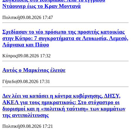
Ντάουνερ έως το Κραν Μοντανά
Πολιτική
|
09.08.2026 17:47
Σχεδίασαν το νέο πρόσωπο της προσιτής κατοικίας
στην Κύπρο: 7 συγκροτήματα σε Λευκωσία, Λεμεσό,
Λάρνακα και Πάφο
Κύπρος
|
09.08.2026 17:32
Αυτός ο Μαρκίνιος έλειψε
Γήπεδο
|
09.08.2026 17:31
Δεν λέει να κοπάσει η κόντρα κυβέρνησης, ΔΗΣΥ,
ΑΚΕΛ για τους ημικρατικούς: Στο στόχαστρο οι
διορισμοί και η «πολιτική ταύτιση» των κομμάτων
της αντιπολίτευσης
Πολιτική
|
09.08.2026 17:21