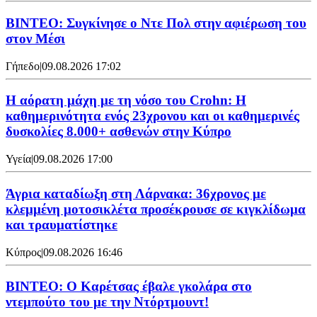
ΒΙΝΤΕΟ: Συγκίνησε ο Ντε Πολ στην αφιέρωση του
στον Μέσι
Γήπεδο
|
09.08.2026 17:02
Η αόρατη μάχη με τη νόσο του Crohn: Η
καθημερινότητα ενός 23χρονου και οι καθημερινές
δυσκολίες 8.000+ ασθενών στην Κύπρο
Υγεία
|
09.08.2026 17:00
Άγρια καταδίωξη στη Λάρνακα: 36χρονος με
κλεμμένη μοτοσικλέτα προσέκρουσε σε κιγκλίδωμα
και τραυματίστηκε
Κύπρος
|
09.08.2026 16:46
ΒΙΝΤΕΟ: Ο Καρέτσας έβαλε γκολάρα στο
ντεμπούτο του με την Ντόρτμουντ!