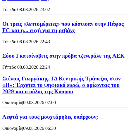
Γήπεδο
|
08.08.2026 23:02
Οι τρεις «λεπτομέρειες» που κόστισαν στην Πάφος
FC και η... ευχή για τη ρεβάνς
Γήπεδο
|
08.08.2026 22:43
Σόου Γκατσίνοβιτς στην πρόβα τζενεράλε της ΑΕΚ
Γήπεδο
|
08.08.2026 22:24
Στέλιος Γιωργάκης, ΓΔ Κεντρικής Τράπεζας στον
«Π»: Έρχεται το ψηφιακό ευρώ, ο ορίζοντας του
2029 και ο ρόλος της Κύπρου
Οικονομία
|
09.08.2026 07:00
Λεφτά για τους μουχτάρηδες υπάρχουν;
Οικονομία
|
09.08.2026 06:30