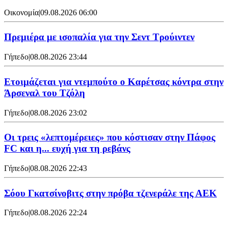
Οικονομία
|
09.08.2026 06:00
Πρεμιέρα με ισοπαλία για την Σεντ Τρούιντεν
Γήπεδο
|
08.08.2026 23:44
Ετοιμάζεται για ντεμπούτο ο Καρέτσας κόντρα στην
Άρσεναλ του Τζόλη
Γήπεδο
|
08.08.2026 23:02
Οι τρεις «λεπτομέρειες» που κόστισαν στην Πάφος
FC και η... ευχή για τη ρεβάνς
Γήπεδο
|
08.08.2026 22:43
Σόου Γκατσίνοβιτς στην πρόβα τζενεράλε της ΑΕΚ
Γήπεδο
|
08.08.2026 22:24