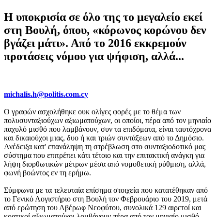
Η υποκρισία σε όλο της το μεγαλείο εκεί
στη Βουλή, όπου, «κόρωνος κορώνου δεν
βγάζει μάτι». Από το 2016 εκκρεμούν
προτάσεις νόμου για ψήφιση, αλλά...
michalis.h@politis.com.cy
Ο γραφών ασχολήθηκε ουκ ολίγες φορές με το θέμα των
πολυσυνταξιούχων αξιωματούχων, οι οποίοι, πέρα από τον μηνιαίο
παχυλό μισθό που λαμβάνουν, συν τα επιδόματα, είναι ταυτόχρονα
και δικαιούχοι μιας, δυο ή και τριών συντάξεων από το Δημόσιο.
Ανέδειξα κατ' επανάληψη τη στρέβλωση στο συνταξιοδοτικό μας
σύστημα που επιτρέπει κάτι τέτοιο και την επιτακτική ανάγκη για
λήψη διορθωτικών μέτρων μέσα από νομοθετική ρύθμιση, αλλά,
φωνή βοώντος εν τη ερήμω.
Σύμφωνα με τα τελευταία επίσημα στοιχεία που κατατέθηκαν από
το Γενικό Λογιστήριο στη Βουλή τον Φεβρουάριο του 2019, μετά
από ερώτηση του Αβέρωφ Νεοφύτου, συνολικά 129 αιρετοί και
κρατικοί αξιωματούχοι λαμβάνουν πέρα από τον μηνιαίο μισθό,