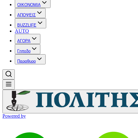
OIKONOMIA
ΑΠΟΨΕΙΣ
BUZZLIFE
AUTO
ΑΓΟΡΑ
Γηπεδο
Παραθυρο
Powered by