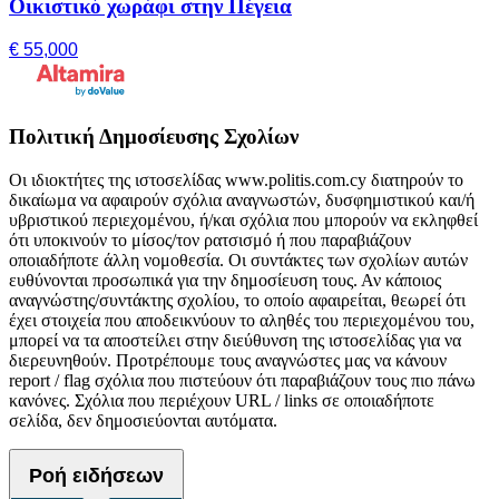
Οικιστικό χωράφι στην Πέγεια
€ 55,000
Πολιτική Δημοσίευσης Σχολίων
Οι ιδιοκτήτες της ιστοσελίδας www.politis.com.cy διατηρούν το
δικαίωμα να αφαιρούν σχόλια αναγνωστών, δυσφημιστικού και/ή
υβριστικού περιεχομένου, ή/και σχόλια που μπορούν να εκληφθεί
ότι υποκινούν το μίσος/τον ρατσισμό ή που παραβιάζουν
οποιαδήποτε άλλη νομοθεσία. Οι συντάκτες των σχολίων αυτών
ευθύνονται προσωπικά για την δημοσίευση τους. Αν κάποιος
αναγνώστης/συντάκτης σχολίου, το οποίο αφαιρείται, θεωρεί ότι
έχει στοιχεία που αποδεικνύουν το αληθές του περιεχομένου του,
μπορεί να τα αποστείλει στην διεύθυνση της ιστοσελίδας για να
διερευνηθούν. Προτρέπουμε τους αναγνώστες μας να κάνουν
report / flag σχόλια που πιστεύουν ότι παραβιάζουν τους πιο πάνω
κανόνες. Σχόλια που περιέχουν URL / links σε οποιαδήποτε
σελίδα, δεν δημοσιεύονται αυτόματα.
Ροή ειδήσεων