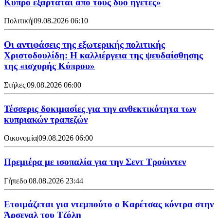
Κύπρο εξαρτάται από τους δυο ηγέτες»
Πολιτική
|
09.08.2026 06:10
Οι αντιφάσεις της εξωτερικής πολιτικής
Χριστοδουλίδη: Η καλλιέργεια της ψευδαίσθησης
της «ισχυρής Κύπρου»
Στήλες
|
09.08.2026 06:00
Τέσσερις δοκιμασίες για την ανθεκτικότητα των
κυπριακών τραπεζών
Οικονομία
|
09.08.2026 06:00
Πρεμιέρα με ισοπαλία για την Σεντ Τρούιντεν
Γήπεδο
|
08.08.2026 23:44
Ετοιμάζεται για ντεμπούτο ο Καρέτσας κόντρα στην
Άρσεναλ του Τζόλη