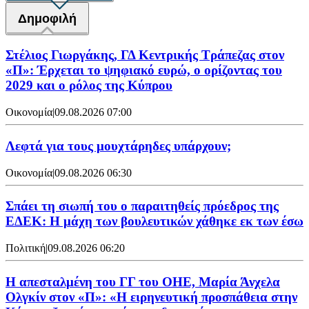
Δημοφιλή
Στέλιος Γιωργάκης, ΓΔ Κεντρικής Τράπεζας στον
«Π»: Έρχεται το ψηφιακό ευρώ, ο ορίζοντας του
2029 και ο ρόλος της Κύπρου
Οικονομία
|
09.08.2026 07:00
Λεφτά για τους μουχτάρηδες υπάρχουν;
Οικονομία
|
09.08.2026 06:30
Σπάει τη σιωπή του ο παραιτηθείς πρόεδρος της
ΕΔΕΚ: Η μάχη των βουλευτικών χάθηκε εκ των έσω
Πολιτική
|
09.08.2026 06:20
Η απεσταλμένη του ΓΓ του ΟΗΕ, Μαρία Άνχελα
Ολγκίν στον «Π»: «Η ειρηνευτική προσπάθεια στην