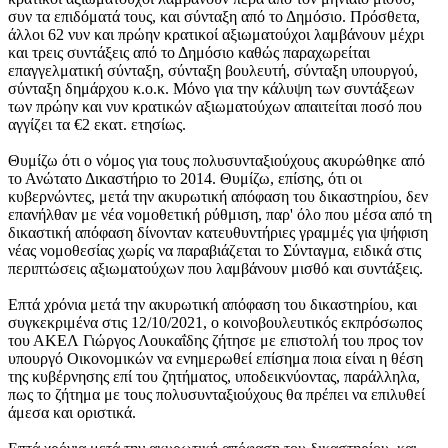
συν τα επιδόματά τους, και σύνταξη από το Δημόσιο. Πρόσθετα,
άλλοι 62 νυν και πρώην κρατικοί αξιωματούχοι λαμβάνουν μέχρι
και τρεις συντάξεις από το Δημόσιο καθώς παραχωρείται
επαγγελματική σύνταξη, σύνταξη βουλευτή, σύνταξη υπουργού,
σύνταξη δημάρχου κ.ο.κ. Μόνο για την κάλυψη των συντάξεων
των πρώην και νυν κρατικών αξιωματούχων απαιτείται ποσό που
αγγίζει τα €2 εκατ. ετησίως.
Θυμίζω ότι ο νόμος για τους πολυσυνταξιούχους ακυρώθηκε από
το Ανώτατο Δικαστήριο το 2014. Θυμίζω, επίσης, ότι οι
κυβερνώντες, μετά την ακυρωτική απόφαση του δικαστηρίου, δεν
επανήλθαν με νέα νομοθετική ρύθμιση, παρ' όλο που μέσα από τη
δικαστική απόφαση δίνονταν κατευθυντήριες γραμμές για ψήφιση
νέας νομοθεσίας χωρίς να παραβιάζεται το Σύνταγμα, ειδικά στις
περιπτώσεις αξιωματούχων που λαμβάνουν μισθό και συντάξεις.
Επτά χρόνια μετά την ακυρωτική απόφαση του δικαστηρίου, και
συγκεκριμένα στις 12/10/2021, ο κοινοβουλευτικός εκπρόσωπος
του ΑΚΕΛ Γιώργος Λουκαΐδης ζήτησε με επιστολή του προς τον
υπουργό Οικονομικών να ενημερωθεί επίσημα ποια είναι η θέση
της κυβέρνησης επί του ζητήματος, υποδεικνύοντας, παράλληλα,
πως το ζήτημα με τους πολυσυνταξιούχους θα πρέπει να επιλυθεί
άμεσα και οριστικά.