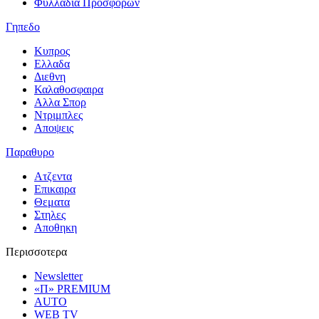
Φυλλαδια Προσφορων
Γηπεδο
Κυπρος
Ελλαδα
Διεθνη
Καλαθοσφαιρα
Αλλα Σπορ
Ντριμπλες
Αποψεις
Παραθυρο
Ατζεντα
Επικαιρα
Θεματα
Στηλες
Αποθηκη
Περισσοτερα
Newsletter
«Π» PREMIUM
AUTO
WEB TV