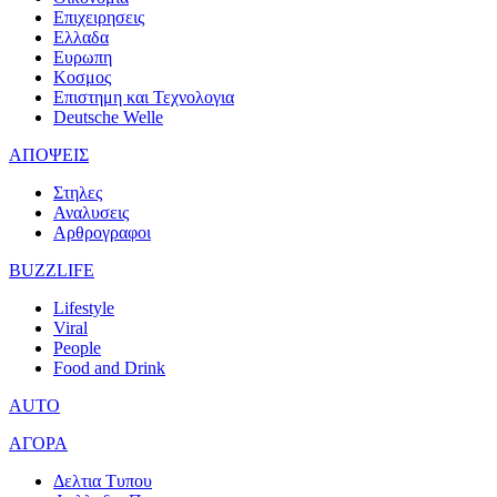
Επιχειρησεις
Ελλαδα
Ευρωπη
Κοσμος
Επιστημη και Τεχνολογια
Deutsche Welle
ΑΠΟΨΕΙΣ
Στηλες
Αναλυσεις
Αρθρογραφοι
BUZZLIFE
Lifestyle
Viral
People
Food and Drink
AUTO
ΑΓΟΡΑ
Δελτια Τυπου