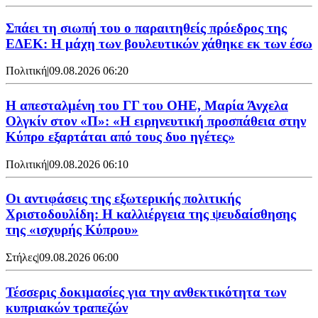
Σπάει τη σιωπή του ο παραιτηθείς πρόεδρος της
ΕΔΕΚ: Η μάχη των βουλευτικών χάθηκε εκ των έσω
Πολιτική
|
09.08.2026 06:20
Η απεσταλμένη του ΓΓ του ΟΗΕ, Μαρία Άνχελα
Ολγκίν στον «Π»: «Η ειρηνευτική προσπάθεια στην
Κύπρο εξαρτάται από τους δυο ηγέτες»
Πολιτική
|
09.08.2026 06:10
Οι αντιφάσεις της εξωτερικής πολιτικής
Χριστοδουλίδη: Η καλλιέργεια της ψευδαίσθησης
της «ισχυρής Κύπρου»
Στήλες
|
09.08.2026 06:00
Τέσσερις δοκιμασίες για την ανθεκτικότητα των
κυπριακών τραπεζών