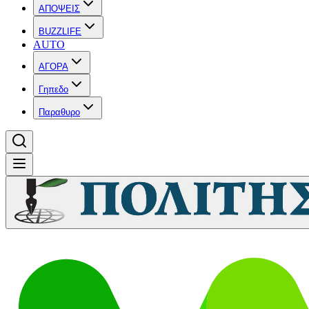
ΑΠΟΨΕΙΣ
BUZZLIFE
AUTO
ΑΓΟΡΑ
Γηπεδο
Παραθυρο