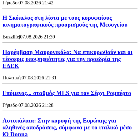
Γήπεδο
|
07.08.2026 21:42
Η Σκόπελος στη λίστα με τους κορυφαίους
κινηματογραφικούς προορισμούς της Μεσογείου
Buzzlife
|
07.08.2026 21:39
Παρέμβαση Μαυρονικόλα: Να επικυρωθούν και οι
τέσσερις υποψηφιότητες για την προεδρία της
ΕΔΕΚ
Πολιτική
|
07.08.2026 21:31
Επόμενος... σταθμός MLS για τον Σέρχι Ρομπέρτο
Γήπεδο
|
07.08.2026 21:28
Αστυπάλαια: Στην κορυφή της Ευρώπης για
αληθινές αποδράσεις, σύμφωνα με το ιταλικό μέσο
iO Donna