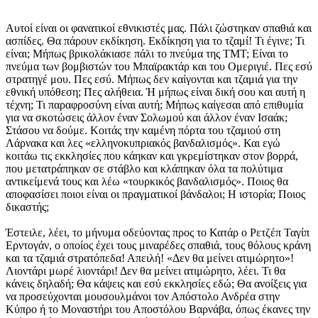
Αυτοί είναι οι φανατικοί εθνικιστές μας. Πάλι ζώστηκαν σπαθιά και
ασπίδες. Θα πάρουν εκδίκηση. Εκδίκηση για το τζαμί! Τι έγινε; Τι
είναι; Μήπως βρικολάκιασε πάλι το πνεύμα της ΤΜΤ; Είναι το
πνεύμα των βομβιστών του Μπαϊρακτάρ και του Ομεριγιέ. Πες εσύ
στρατηγέ μου. Πες εσύ. Μήπως δεν καίγονται και τζαμιά για την
εθνική υπόθεση; Πες αλήθεια. Ή μήπως είναι δική σου και αυτή η
τέχνη; Τι παραφροσύνη είναι αυτή; Μήπως καίγεσαι από επιθυμία
για να σκοτώσεις άλλον έναν Σολωμού και άλλον έναν Ισαάκ;
Στάσου να δούμε. Κοιτάς την καμένη πόρτα του τζαμιού στη
Λάρνακα και λες «ελληνοκυπριακός βανδαλισμός». Και εγώ
κοιτάω τις εκκλησίες που κάηκαν και γκρεμίστηκαν στον βορρά,
που μετατράπηκαν σε στάβλο και κλάπηκαν όλα τα πολύτιμα
αντικείμενά τους και λέω «τουρκικός βανδαλισμός». Ποιος θα
αποφασίσει ποιοι είναι οι πραγματικοί βάνδαλοι; Η ιστορία; Ποιος
δικαστής;
Έστειλε, λέει, το μήνυμα οδεύοντας προς το Κατάρ ο Ρετζέπ Ταγίπ
Ερντογάν, ο οποίος έχει τους μιναρέδες σπαθιά, τους θόλους κράνη
και τα τζαμιά στρατόπεδα! Απειλή! «Δεν θα μείνει ατιμώρητο»!
Λιοντάρι μωρέ λιοντάρι! Δεν θα μείνει ατιμώρητο, λέει. Τι θα
κάνεις δηλαδή; Θα κάψεις και εσύ εκκλησίες εδώ; Θα ανοίξεις για
να προσεύχονται μουσουλμάνοι τον Απόστολο Ανδρέα στην
Κύπρο ή το Μοναστήρι του Αποστόλου Βαρνάβα, όπως έκανες την