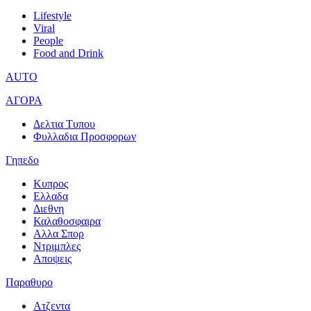
Lifestyle
Viral
People
Food and Drink
AUTO
ΑΓΟΡΑ
Δελτια Τυπου
Φυλλαδια Προσφορων
Γηπεδο
Κυπρος
Ελλαδα
Διεθνη
Καλαθοσφαιρα
Αλλα Σπορ
Ντριμπλες
Αποψεις
Παραθυρο
Ατζεντα