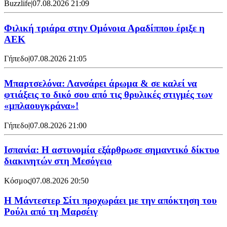
Buzzlife
|
07.08.2026 21:09
Φιλική τριάρα στην Ομόνοια Αραδίππου έριξε η
ΑΕΚ
Γήπεδο
|
07.08.2026 21:05
Μπαρτσελόνα: Λανσάρει άρωμα & σε καλεί να
φτιάξεις το δικό σου από τις θρυλικές στιγμές των
«μπλαουγκράνα»!
Γήπεδο
|
07.08.2026 21:00
Ισπανία: Η αστυνομία εξάρθρωσε σημαντικό δίκτυο
διακινητών στη Μεσόγειο
Κόσμος
|
07.08.2026 20:50
Η Μάντεστερ Σίτι προχωράει με την απόκτηση του
Ρούλι από τη Μαρσέιγ