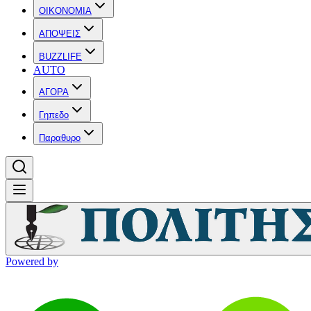
OIKONOMIA
ΑΠΟΨΕΙΣ
BUZZLIFE
AUTO
ΑΓΟΡΑ
Γηπεδο
Παραθυρο
Powered by