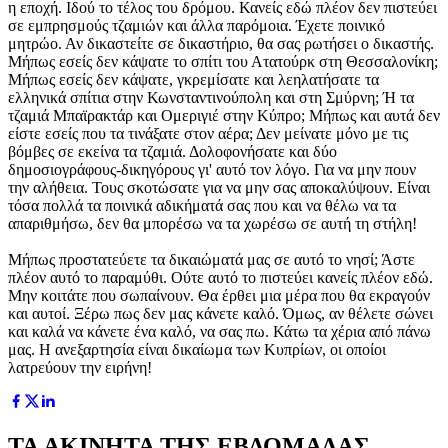
η εποχή. Ιδού το τέλος του δρόμου. Κανείς εδώ πλέον δεν πιστεύει
σε εμπρησμούς τζαμιών και άλλα παρόμοια. Έχετε ποινικό
μητρώο. Αν δικαστείτε σε δικαστήριο, θα σας ρωτήσει ο δικαστής.
Μήπως εσείς δεν κάψατε το σπίτι του Ατατούρκ στη Θεσσαλονίκη;
Μήπως εσείς δεν κάψατε, γκρεμίσατε και λεηλατήσατε τα
ελληνικά σπίτια στην Κωνσταντινούπολη και στη Σμύρνη; Ή τα
τζαμιά Μπαϊρακτάρ και Ομεριγιέ στην Κύπρο; Μήπως και αυτά δεν
είστε εσείς που τα τινάξατε στον αέρα; Δεν μείνατε μόνο με τις
βόμβες σε εκείνα τα τζαμιά. Δολοφονήσατε και δύο
δημοσιογράφους-δικηγόρους γι' αυτό τον λόγο. Για να μην πουν
την αλήθεια. Τους σκοτώσατε για να μην σας αποκαλύψουν. Είναι
τόσα πολλά τα ποινικά αδικήματά σας που και να θέλω να τα
απαριθμήσω, δεν θα μπορέσω να τα χωρέσω σε αυτή τη στήλη!
Μήπως προστατεύετε τα δικαιώματά μας σε αυτό το νησί; Άστε
πλέον αυτό το παραμύθι. Ούτε αυτό το πιστεύει κανείς πλέον εδώ.
Μην κοιτάτε που σωπαίνουν. Θα έρθει μια μέρα που θα εκραγούν
και αυτοί. Ξέρω πως δεν μας κάνετε καλό. Όμως, αν θέλετε σώνει
και καλά να κάνετε ένα καλό, να σας πω. Κάτω τα χέρια από πάνω
μας. Η ανεξαρτησία είναι δικαίωμα των Κυπρίων, οι οποίοι
λατρεύουν την ειρήνη!
ΤΑ ΑΚΙΝΗΤΑ ΤΗΣ ΕΒΔΟΜΑΔΑΣ