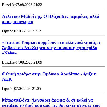
Buzzlife
|
07.08.2026 21:22
Ατλέτικο Μαδρίτης: Ο Βλάχοβιτς περιμένει, αλλά
ποιος αποχωρεί;
Γήπεδο
|
07.08.2026 21:12
«Γιατί οι Τούρκοι συρρέουν στα ελληνικά νησιά;»:
Άρθρο του Ντ. Ζεϊρέκ στην τουρκική εφημερίδα
«Nefes»
Buzzlife
|
07.08.2026 21:09
Φιλική τριάρα στην Ομόνοια Αραδίππου έριξε η
ΑΕΚ
Γήπεδο
|
07.08.2026 21:05
Μπαρτσελόνα: Λανσάρει άρωμα & σε καλεί να
φτιάξεις το δικό σου από τις θρυλικές στιγμές των