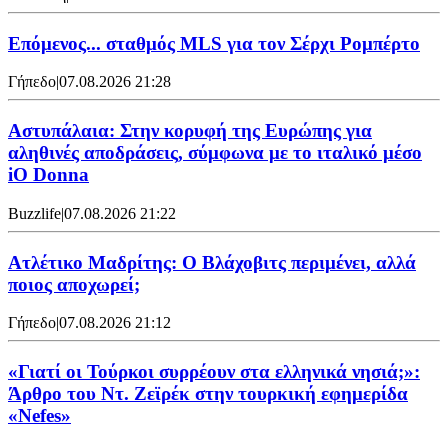
Επόμενος... σταθμός MLS για τον Σέρχι Ρομπέρτο
Γήπεδο
|
07.08.2026 21:28
Αστυπάλαια: Στην κορυφή της Ευρώπης για
αληθινές αποδράσεις, σύμφωνα με το ιταλικό μέσο
iO Donna
Buzzlife
|
07.08.2026 21:22
Ατλέτικο Μαδρίτης: Ο Βλάχοβιτς περιμένει, αλλά
ποιος αποχωρεί;
Γήπεδο
|
07.08.2026 21:12
«Γιατί οι Τούρκοι συρρέουν στα ελληνικά νησιά;»:
Άρθρο του Ντ. Ζεϊρέκ στην τουρκική εφημερίδα
«Nefes»