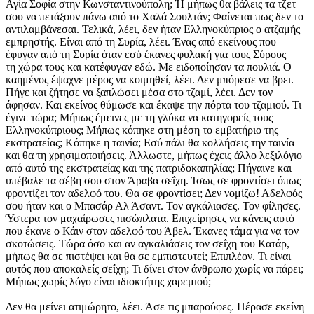
Αγία Σοφία στην Κωνσταντινούπολη; Ή μήπως θα βάλεις τα τζετ
σου να πετάξουν πάνω από το Χαλά Σουλτάν; Φαίνεται πως δεν το
αντιλαμβάνεσαι. Τελικά, λέει, δεν ήταν Ελληνοκύπριος ο ατζαμής
εμπρηστής. Είναι από τη Συρία, λέει. Ένας από εκείνους που
έφυγαν από τη Συρία όταν εσύ έκανες φυλακή για τους Σύρους
τη χώρα τους και κατέφυγαν εδώ. Με ειδοποίησαν τα πουλιά. Ο
καημένος έψαχνε μέρος να κοιμηθεί, λέει. Δεν μπόρεσε να βρει.
Πήγε και ζήτησε να ξαπλώσει μέσα στο τζαμί, λέει. Δεν τον
άφησαν. Και εκείνος θύμωσε και έκαψε την πόρτα του τζαμιού. Τι
έγινε τώρα; Μήπως έμεινες με τη γλύκα να κατηγορείς τους
Ελληνοκύπριους; Μήπως κόπηκε στη μέση το εμβατήριο της
εκστρατείας; Κόπηκε η ταινία; Εσύ πάλι θα κολλήσεις την ταινία
και θα τη χρησιμοποιήσεις. Άλλωστε, μήπως έχεις άλλο λεξιλόγιο
από αυτό της εκστρατείας και της πατριδοκαπηλίας; Πήγαινε και
υπέβαλε τα σέβη σου στον Άραβα σεΐχη. Ίσως σε φροντίσει όπως
φροντίζει τον αδελφό του. Θα σε φροντίσει; Δεν νομίζω! Αδελφός
σου ήταν και ο Μπασάρ Αλ Άσαντ. Τον αγκάλιασες. Τον φίλησες.
Ύστερα τον μαχαίρωσες πισώπλατα. Επιχείρησες να κάνεις αυτό
που έκανε ο Κάιν στον αδελφό του Άβελ. Έκανες τάμα για να τον
σκοτώσεις. Τώρα όσο και αν αγκαλιάσεις τον σεΐχη του Κατάρ,
μήπως θα σε πιστέψει και θα σε εμπιστευτεί; Επιπλέον. Τι είναι
αυτός που αποκαλείς σεΐχη; Τι δίνει στον άνθρωπο χωρίς να πάρει;
Μήπως χωρίς λόγο είναι ιδιοκτήτης χαρεμιού;
Δεν θα μείνει ατιμώρητο, λέει. Άσε τις μπαρούφες. Πέρασε εκείνη