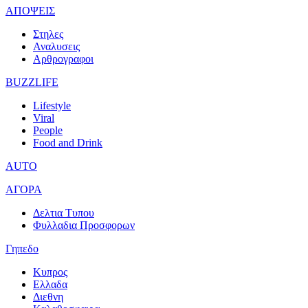
ΑΠΟΨΕΙΣ
Στηλες
Αναλυσεις
Αρθρογραφοι
BUZZLIFE
Lifestyle
Viral
People
Food and Drink
AUTO
ΑΓΟΡΑ
Δελτια Τυπου
Φυλλαδια Προσφορων
Γηπεδο
Κυπρος
Ελλαδα
Διεθνη