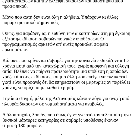
εγκαταστάσεων και την έλλειψη δικαστών και υποστηρικτικού
προσωπικού.
Μόνο που αυτή δεν είναι όλη η αλήθεια. Υπάρχουν κι άλλες
παράμετροι πολύ σημαντικές.
Όπως, για παράδειγμα, η ευθύνη των δικαστηρίων στη μη έγκαιρη
εξέταση/εκδίκαση σοβαρών ποινικών υποθέσεων. Ο
προγραμματισμός αρκετών απ' αυτές προκαλεί σωρεία
ερωτημάτων.
Κάποιες που κρίνονται σοβαρές για την κοινωνία εκδικάζονται 1-2
χρόνια μετά από την καταχώρισή τους, χωρίς προφανή και εύλογη
αιτία. Βλέπεις να παίρνει προτεραιότητα μια υπόθεση η οποία δεν
χρήζει άμεσης εκδίκασης και μια άλλη που επείγει να εκδικαστεί
γιατί είναι προφανές ότι θα επηρεαστούν οι μαρτυρίες αν παρέλθει
χρόνος, να ορίζεται με καθυστέρηση.
Την ίδια στιγμή, μέλη της Αστυνομίας κάνουν λόγο για ανοχή από
πλευράς δικαστών σε νομικά αιτήματα για αναβολές.
Διόλου τυχαίο, λοιπόν, που όπως έγινε γνωστό τον τελευταίο μήνα
βασικοί μάρτυρες κατηγορίες σε σοβαρές υποθέσεις έκαναν
στροφή 180 μοιρών.