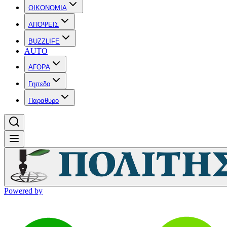
OIKONOMIA
ΑΠΟΨΕΙΣ
BUZZLIFE
AUTO
ΑΓΟΡΑ
Γηπεδο
Παραθυρο
Powered by