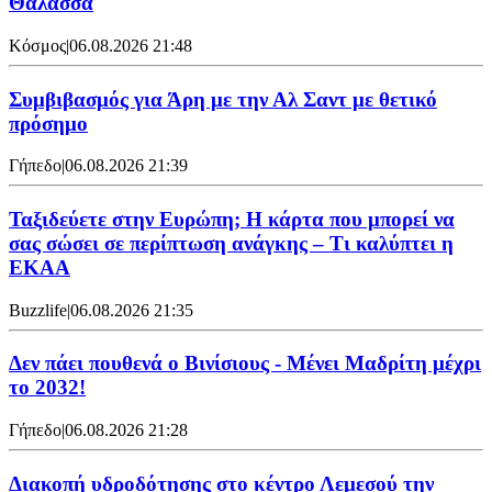
Θάλασσα
Κόσμος
|
06.08.2026 21:48
Συμβιβασμός για Άρη με την Αλ Σαντ με θετικό
πρόσημο
Γήπεδο
|
06.08.2026 21:39
Ταξιδεύετε στην Ευρώπη; Η κάρτα που μπορεί να
σας σώσει σε περίπτωση ανάγκης – Τι καλύπτει η
ΕΚΑΑ
Buzzlife
|
06.08.2026 21:35
Δεν πάει πουθενά ο Βινίσιους - Μένει Μαδρίτη μέχρι
το 2032!
Γήπεδο
|
06.08.2026 21:28
Διακοπή υδροδότησης στο κέντρο Λεμεσού την