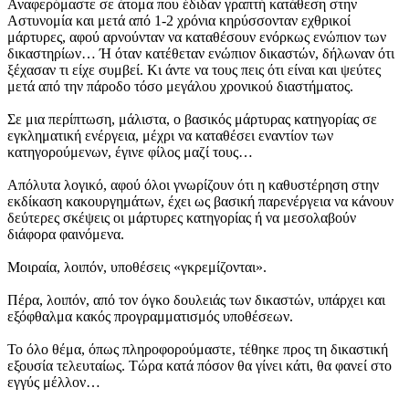
Αναφερόμαστε σε άτομα που έδιδαν γραπτή κατάθεση στην
Αστυνομία και μετά από 1-2 χρόνια κηρύσσονταν εχθρικοί
μάρτυρες, αφού αρνούνταν να καταθέσουν ενόρκως ενώπιον των
δικαστηρίων… Ή όταν κατέθεταν ενώπιον δικαστών, δήλωναν ότι
ξέχασαν τι είχε συμβεί. Κι άντε να τους πεις ότι είναι και ψεύτες
μετά από την πάροδο τόσο μεγάλου χρονικού διαστήματος.
Σε μια περίπτωση, μάλιστα, ο βασικός μάρτυρας κατηγορίας σε
εγκληματική ενέργεια, μέχρι να καταθέσει εναντίον των
κατηγορούμενων, έγινε φίλος μαζί τους…
Απόλυτα λογικό, αφού όλοι γνωρίζουν ότι η καθυστέρηση στην
εκδίκαση κακουργημάτων, έχει ως βασική παρενέργεια να κάνουν
δεύτερες σκέψεις οι μάρτυρες κατηγορίας ή να μεσολαβούν
διάφορα φαινόμενα.
Μοιραία, λοιπόν, υποθέσεις «γκρεμίζονται».
Πέρα, λοιπόν, από τον όγκο δουλειάς των δικαστών, υπάρχει και
εξόφθαλμα κακός προγραμματισμός υποθέσεων.
Το όλο θέμα, όπως πληροφορούμαστε, τέθηκε προς τη δικαστική
εξουσία τελευταίως. Τώρα κατά πόσον θα γίνει κάτι, θα φανεί στο
εγγύς μέλλον…