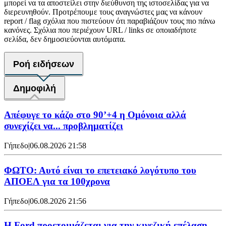
μπορεί να τα αποστείλει στην διεύθυνση της ιστοσελίδας για να
διερευνηθούν. Προτρέπουμε τους αναγνώστες μας να κάνουν
report / flag σχόλια που πιστεύουν ότι παραβιάζουν τους πιο πάνω
κανόνες. Σχόλια που περιέχουν URL / links σε οποιαδήποτε
σελίδα, δεν δημοσιεύονται αυτόματα.
Ροή ειδήσεων
Δημοφιλή
Απέφυγε το κάζο στο 90’+4 η Ομόνοια αλλά
συνεχίζει να... προβληματίζει
Γήπεδο
|
06.08.2026 21:58
ΦΩΤΟ: Αυτό είναι το επετειακό λογότυπο του
ΑΠΟΕΛ για τα 100χρονα
Γήπεδο
|
06.08.2026 21:56
Η Ford προετοιμάζεται για την κινεζική επέλαση