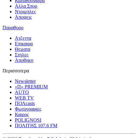
Καλαθοσφαιρα
Αλλα Σπορ
Ντριμπλες
Αποψεις
Παραθυρο
Ατζεντα
Επικαιρα
Θεματα
Στηλες
Αποθηκη
Περισσοτερα
Newsletter
«Π» PREMIUM
AUTO
WEB TV
ΠΟΛcasts
Φωτογραφιες
Καιρος
POLIGNOSI
ΠΟΛΙΤΗΣ 107.6 FM