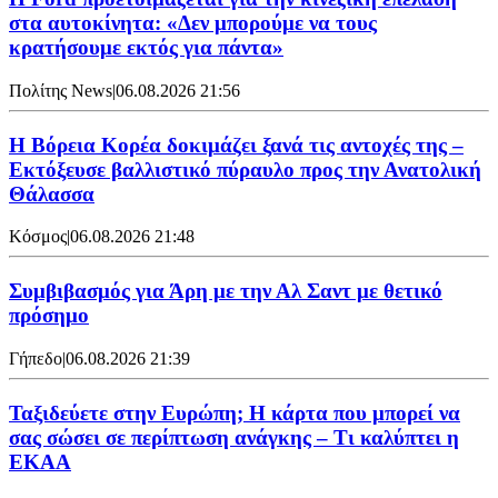
στα αυτοκίνητα: «Δεν μπορούμε να τους
κρατήσουμε εκτός για πάντα»
Πολίτης News
|
06.08.2026 21:56
Η Βόρεια Κορέα δοκιμάζει ξανά τις αντοχές της –
Εκτόξευσε βαλλιστικό πύραυλο προς την Ανατολική
Θάλασσα
Κόσμος
|
06.08.2026 21:48
Συμβιβασμός για Άρη με την Αλ Σαντ με θετικό
πρόσημο
Γήπεδο
|
06.08.2026 21:39
Ταξιδεύετε στην Ευρώπη; Η κάρτα που μπορεί να
σας σώσει σε περίπτωση ανάγκης – Τι καλύπτει η
ΕΚΑΑ