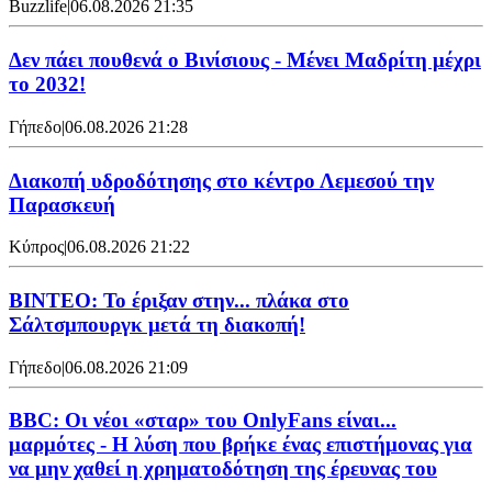
Buzzlife
|
06.08.2026 21:35
Δεν πάει πουθενά ο Βινίσιους - Μένει Μαδρίτη μέχρι
το 2032!
Γήπεδο
|
06.08.2026 21:28
Διακοπή υδροδότησης στο κέντρο Λεμεσού την
Παρασκευή
Κύπρος
|
06.08.2026 21:22
ΒΙΝΤΕΟ: Το έριξαν στην... πλάκα στο
Σάλτσμπουργκ μετά τη διακοπή!
Γήπεδο
|
06.08.2026 21:09
BBC: Οι νέοι «σταρ» του OnlyFans είναι...
μαρμότες - Η λύση που βρήκε ένας επιστήμονας για
να μην χαθεί η χρηματοδότηση της έρευνας του