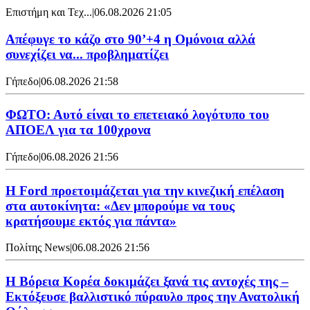
Επιστήμη και Τεχ...
|
06.08.2026 21:05
Απέφυγε το κάζο στο 90’+4 η Ομόνοια αλλά
συνεχίζει να... προβληματίζει
Γήπεδο
|
06.08.2026 21:58
ΦΩΤΟ: Αυτό είναι το επετειακό λογότυπο του
ΑΠΟΕΛ για τα 100χρονα
Γήπεδο
|
06.08.2026 21:56
Η Ford προετοιμάζεται για την κινεζική επέλαση
στα αυτοκίνητα: «Δεν μπορούμε να τους
κρατήσουμε εκτός για πάντα»
Πολίτης News
|
06.08.2026 21:56
Η Βόρεια Κορέα δοκιμάζει ξανά τις αντοχές της –
Εκτόξευσε βαλλιστικό πύραυλο προς την Ανατολική