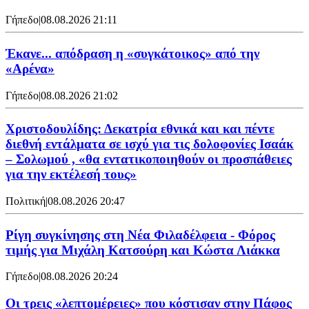
Γήπεδο
|
08.08.2026 21:11
Έκανε... απόδραση η «συγκάτοικος» από την
«Αρένα»
Γήπεδο
|
08.08.2026 21:02
Χριστοδουλίδης: Δεκατρία εθνικά και και πέντε
διεθνή εντάλματα σε ισχύ για τις δολοφονίες Ισαάκ
– Σολωμού , «θα εντατικοποιηθούν οι προσπάθειες
για την εκτέλεσή τους»
Πολιτική
|
08.08.2026 20:47
Ρίγη συγκίνησης στη Νέα Φιλαδέλφεια - Φόρος
τιμής για Μιχάλη Κατσούρη και Κώστα Λιάκκα
Γήπεδο
|
08.08.2026 20:24
Οι τρεις «λεπτομέρειες» που κόστισαν στην Πάφος