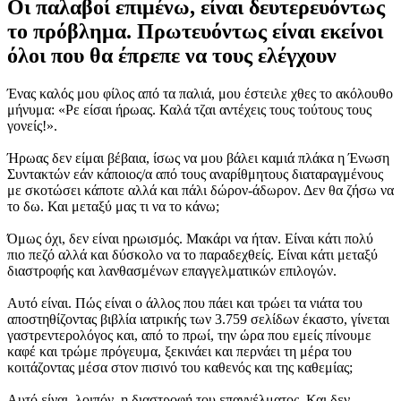
Οι παλαβοί επιμένω, είναι δευτερευόντως
το πρόβλημα. Πρωτευόντως είναι εκείνοι
όλοι που θα έπρεπε να τους ελέγχουν
Ένας καλός μου φίλος από τα παλιά, μου έστειλε χθες το ακόλουθο
μήνυμα: «Ρε είσαι ήρωας. Καλά τζαι αντέχεις τους τούτους τους
γονείς!».
Ήρωας δεν είμαι βέβαια, ίσως να μου βάλει καμιά πλάκα η Ένωση
Συντακτών εάν κάποιος/α από τους αναρίθμητους διαταραγμένους
με σκοτώσει κάποτε αλλά και πάλι δώρον-άδωρον. Δεν θα ζήσω να
το δω. Και μεταξύ μας τι να το κάνω;
Όμως όχι, δεν είναι ηρωισμός. Μακάρι να ήταν. Είναι κάτι πολύ
πιο πεζό αλλά και δύσκολο να το παραδεχθείς. Είναι κάτι μεταξύ
διαστροφής και λανθασμένων επαγγελματικών επιλογών.
Αυτό είναι. Πώς είναι ο άλλος που πάει και τρώει τα νιάτα του
αποστηθίζοντας βιβλία ιατρικής των 3.759 σελίδων έκαστο, γίνεται
γαστρεντερολόγος και, από το πρωί, την ώρα που εμείς πίνουμε
καφέ και τρώμε πρόγευμα, ξεκινάει και περνάει τη μέρα του
κοιτάζοντας μέσα στον πισινό του καθενός και της καθεμίας;
Αυτό είναι, λοιπόν, η διαστροφή του επαγγέλματος. Και δεν