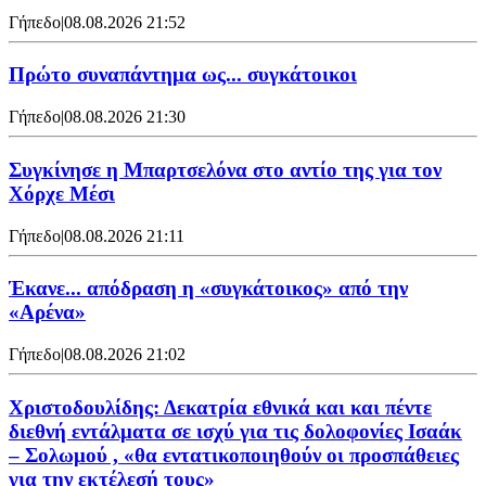
Γήπεδο
|
08.08.2026 21:52
Πρώτο συναπάντημα ως... συγκάτοικοι
Γήπεδο
|
08.08.2026 21:30
Συγκίνησε η Μπαρτσελόνα στο αντίο της για τον
Χόρχε Μέσι
Γήπεδο
|
08.08.2026 21:11
Έκανε... απόδραση η «συγκάτοικος» από την
«Αρένα»
Γήπεδο
|
08.08.2026 21:02
Χριστοδουλίδης: Δεκατρία εθνικά και και πέντε
διεθνή εντάλματα σε ισχύ για τις δολοφονίες Ισαάκ
– Σολωμού , «θα εντατικοποιηθούν οι προσπάθειες
για την εκτέλεσή τους»