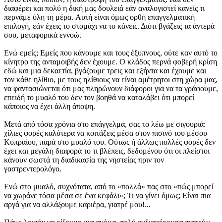
διαφέρει και πολύ η δική μας δουλειά εάν αναλογιστεί κανείς τι
περνάμε όλη τη μέρα. Αυτή είναι όμως ορθή επαγγελματική
επιλογή, εάν έχεις το στομάχι να το κάνεις. Διότι βγάζεις τα άντερά
σου, μεταφορικά εννοώ.
Ενώ εμείς; Εμείς που κάνουμε και τους έξυπνους, ούτε καν αυτό το
κίνητρο της ανταμοιβής δεν έχουμε. Ο κλάδος περνά φοβερή κρίση
εδώ και μια δεκαετία, βγάζουμε τρεις και εξήντα και έχουμε και
τον κάθε ηλίθιο, με τους ηλίθιους να είναι αμέτρητοι στη χώρα μας,
να φαντασιώνεται ότι μας πληρώνουν διάφοροι για να τα γράφουμε,
επειδή το μυαλό του δεν τον βοηθά να καταλάβει ότι μπορεί
κάποιος να έχει άλλη άποψη.
Μετά από τόσα χρόνια στο επάγγελμα, σας το λέω με σιγουριά:
χίλιες φορές καλύτερα να κοιτάζεις μέσα στον πισινό του μέσου
Κυπραίου, παρά στο μυαλό του. Ούτως ή άλλως πολλές φορές δεν
έχει και μεγάλη διαφορά το τι βλέπεις, δεδομένου ότι οι πλείστοι
κάνουν σωστά τη διαδικασία της νηστείας πριν τον
γαστρεντερολόγο.
Ενώ στο μυαλό, συχνότατα, από το «πολλά» πας στο «πώς μπορεί
να χωράνε τόσα μέσα σε ένα κεφάλι»; Τι να γίνει όμως; Είναι πια
αργά για να αλλάξουμε καριέρα, γιατρέ μου!...