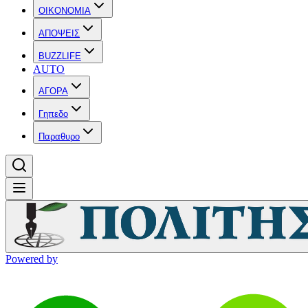
OIKONOMIA
ΑΠΟΨΕΙΣ
BUZZLIFE
AUTO
ΑΓΟΡΑ
Γηπεδο
Παραθυρο
Powered by