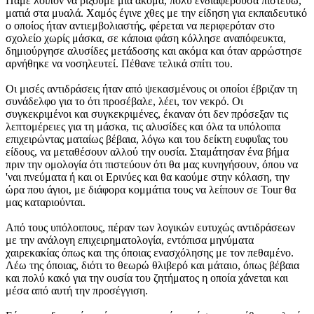
Πάμε λοιπόν να ρίξουμε μια ακόμα, πολύ ενδιαφέρουσα πιστεύω,
ματιά στα μυαλά. Χαμός έγινε χθες με την είδηση για εκπαιδευτικό
ο οποίος ήταν αντιεμβολιαστής, φέρεται να περιφερόταν στο
σχολείο χωρίς μάσκα, σε κάποια φάση κόλλησε αναπόφευκτα,
δημιούργησε αλυσίδες μετάδοσης και ακόμα και όταν αρρώστησε
αρνήθηκε να νοσηλευτεί. Πέθανε τελικά σπίτι του.
Οι μισές αντιδράσεις ήταν από ψεκασμένους οι οποίοι έβριζαν τη
συνάδελφο για το ότι προσέβαλε, λέει, τον νεκρό. Οι
συγκεκριμένοι και συγκεκριμένες, έκαναν ότι δεν πρόσεξαν τις
λεπτομέρειες για τη μάσκα, τις αλυσίδες και όλα τα υπόλοιπα
επιχειρώντας ματαίως βέβαια, λόγω και του δείκτη ευφυΐας του
είδους, να μεταθέσουν αλλού την ουσία. Σταμάτησαν ένα βήμα
πριν την ομολογία ότι πιστεύουν ότι θα μας κυνηγήσουν, όπου να
'ναι πνεύματα ή και οι Ερινύες και θα καούμε στην κόλαση, την
ώρα που άγιοι, με διάφορα κομμάτια τους να λείπουν σε Tour θα
μας καταριούνται.
Από τους υπόλοιπους, πέραν των λογικών ευτυχώς αντιδράσεων
με την ανάλογη επιχειρηματολογία, εντόπισα μηνύματα
χαιρεκακίας όπως και της όποιας ενασχόλησης με τον πεθαμένο.
Λέω της όποιας, διότι το θεωρώ θλιβερό και μάταιο, όπως βέβαια
και πολύ κακό για την ουσία του ζητήματος η οποία χάνεται και
μέσα από αυτή την προσέγγιση.