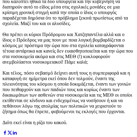
που καλύπτει ηθικά τα δύο υπουργεία και την κυβέρνηση να
διατηρούν αυτό το είδος μέσα στις σχολικές μονάδες σε μια
κρίσιμη χρονική στιγμή κατά την οποία ο ίδιος ο υπουργός
παραδέχεται δημόσια ότι το πρόβλημα ξεκινά πρωτίστως από τα
σχολεία. Μαζί του και οι αλυσίδες.
Θα πρέπει οι κύριοι Πρόδρομου και Χατζηπαντέλα αλλά και ο
ίδιος ο Πρόεδρος να μας πουν με ποια λογική βομβαρδίζεται ο
κόσμος με πρόστιμα την ώρα που στα σχολεία καταγράφονται
τέτοια αντάρτικα και κανείς δεν ευαισθητοποιείται και την ώρα που
στα νοσοκομεία ακόμα και στις ΜΕΘ (!) κυκλοφορούν
ανεμβολίαστοι νοσοκομειακοί! Πάμε καλά;
Και τέλος, πόσο σεβασμό δείχνει αυτή τους η συμπεριφορά και η
καταφυγή σε ημίμετρα εκεί όπου δεν τολμούν, έναντι της
πλειονότητας του κόσμου η οποία δοκιμάζεται, έναντι των γονιών
που πειθαρχούν και των παιδιών τους και κυρίως έναντι των
δικαιωμάτων των ασθενών στα νοσοκομεία και τις ΜΕΘ οι οποίοι
εκτίθενται σε κίνδυνο και ενδεχομένως να νοσήσουν ή και να
πεθάνουν λόγω της ατολμίας των πολιτικών να χειριστούν το
ζήτημα όπως θα έπρεπε, φοβούμενοι τις εκλογές που έρχονται.
Διότι εκεί είναι η ρίζα του κακού.