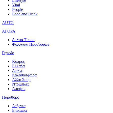
Lifestyle
Viral
People
Food and Drink
AUTO
ΑΓΟΡΑ
Δελτια Τυπου
Φυλλαδια Προσφορων
Γηπεδο
Κυπρος
Ελλαδα
Διεθνη
Καλαθοσφαιρα
Αλλα Σπορ
Ντριμπλες
Αποψεις
Παραθυρο
Ατζεντα
Επικαιρα