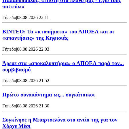
Παπαδόπουλος: «Πίστη στο πλάνο μας - Εγώ τους
πιστεύω»
Γήπεδο
|
08.08.2026 22:11
ΒΙΝΤΕΟ: Τα «κτυπήματα» του ΑΠΟΕΛ και οι
«απαντήσεις» της Κηφισιάς
Γήπεδο
|
08.08.2026 22:03
Άρεσε στα «αποκαλυπτήρια» ο ΑΠΟΕΛ παρά τον...
συμβιβασμό
Γήπεδο
|
08.08.2026 21:52
Πρώτο συναπάντημα ως... συγκάτοικοι
Γήπεδο
|
08.08.2026 21:30
Συγκίνησε η Μπαρτσελόνα στο αντίο της για τον
Χόρχε Μέσι