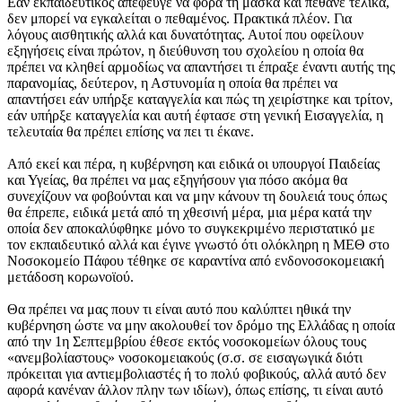
Εάν εκπαιδευτικός απέφευγε να φορά τη μάσκα και πέθανε τελικά,
δεν μπορεί να εγκαλείται ο πεθαμένος. Πρακτικά πλέον. Για
λόγους αισθητικής αλλά και δυνατότητας. Αυτοί που οφείλουν
εξηγήσεις είναι πρώτον, η διεύθυνση του σχολείου η οποία θα
πρέπει να κληθεί αρμοδίως να απαντήσει τι έπραξε έναντι αυτής της
παρανομίας, δεύτερον, η Αστυνομία η οποία θα πρέπει να
απαντήσει εάν υπήρξε καταγγελία και πώς τη χειρίστηκε και τρίτον,
εάν υπήρξε καταγγελία και αυτή έφτασε στη γενική Εισαγγελία, η
τελευταία θα πρέπει επίσης να πει τι έκανε.
Από εκεί και πέρα, η κυβέρνηση και ειδικά οι υπουργοί Παιδείας
και Υγείας, θα πρέπει να μας εξηγήσουν για πόσο ακόμα θα
συνεχίζουν να φοβούνται και να μην κάνουν τη δουλειά τους όπως
θα έπρεπε, ειδικά μετά από τη χθεσινή μέρα, μια μέρα κατά την
οποία δεν αποκαλύφθηκε μόνο το συγκεκριμένο περιστατικό με
τον εκπαιδευτικό αλλά και έγινε γνωστό ότι ολόκληρη η ΜΕΘ στο
Νοσοκομείο Πάφου τέθηκε σε καραντίνα από ενδονοσοκομειακή
μετάδοση κορωνοϊού.
Θα πρέπει να μας πουν τι είναι αυτό που καλύπτει ηθικά την
κυβέρνηση ώστε να μην ακολουθεί τον δρόμο της Ελλάδας η οποία
από την 1η Σεπτεμβρίου έθεσε εκτός νοσοκομείων όλους τους
«ανεμβολίαστους» νοσοκομειακούς (σ.σ. σε εισαγωγικά διότι
πρόκειται για αντιεμβολιαστές ή το πολύ φοβικούς, αλλά αυτό δεν
αφορά κανέναν άλλον πλην των ιδίων), όπως επίσης, τι είναι αυτό