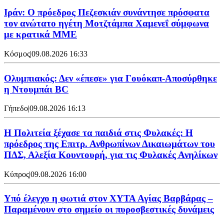
Ιράν: Ο πρόεδρος Πεζεσκιάν συνάντησε πρόσφατα
τον ανώτατο ηγέτη Μοτζτάμπα Χαμενεΐ σύμφωνα
με κρατικά ΜΜΕ
Κόσμος
|
09.08.2026 16:33
Ολυμπιακός: Δεν «έπεσε» για Γουόκαπ-Αποσύρθηκε
η Ντουμπάι BC
Γήπεδο
|
09.08.2026 16:13
Η Πολιτεία ξέχασε τα παιδιά στις Φυλακές: Η
πρόεδρος της Επιτρ. Ανθρωπίνων Δικαιωμάτων του
ΠΔΣ, Αλεξία Κουντουρή, για τις Φυλακές Ανηλίκων
Κύπρος
|
09.08.2026 16:00
Υπό έλεγχο η φωτιά στον ΧΥΤΑ Αγίας Βαρβάρας –
Παραμένουν στο σημείο οι πυροσβεστικές δυνάμεις