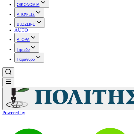
OIKONOMIA
ΑΠΟΨΕΙΣ
BUZZLIFE
AUTO
ΑΓΟΡΑ
Γηπεδο
Παραθυρο
Powered by