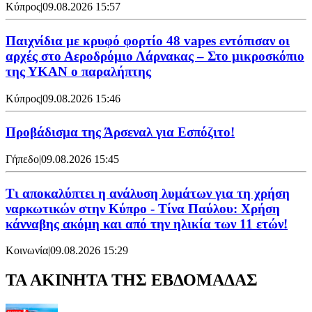
Κύπρος
|
09.08.2026 15:57
Παιχνίδια με κρυφό φορτίο 48 vapes εντόπισαν οι
αρχές στο Αεροδρόμιο Λάρνακας – Στο μικροσκόπιο
της ΥΚΑΝ ο παραλήπτης
Κύπρος
|
09.08.2026 15:46
Προβάδισμα της Άρσεναλ για Εσπόζιτο!
Γήπεδο
|
09.08.2026 15:45
Τι αποκαλύπτει η ανάλυση λυμάτων για τη χρήση
ναρκωτικών στην Κύπρο - Τίνα Παύλου: Χρήση
κάνναβης ακόμη και από την ηλικία των 11 ετών!
Κοινωνία
|
09.08.2026 15:29
ΤΑ ΑΚΙΝΗΤΑ ΤΗΣ ΕΒΔΟΜΑΔΑΣ