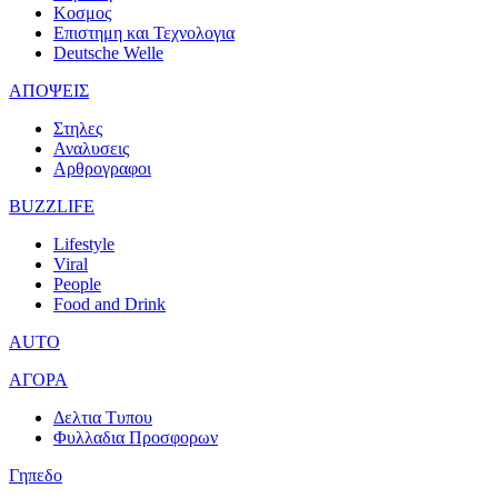
Κοσμος
Επιστημη και Τεχνολογια
Deutsche Welle
ΑΠΟΨΕΙΣ
Στηλες
Αναλυσεις
Αρθρογραφοι
BUZZLIFE
Lifestyle
Viral
People
Food and Drink
AUTO
ΑΓΟΡΑ
Δελτια Τυπου
Φυλλαδια Προσφορων
Γηπεδο