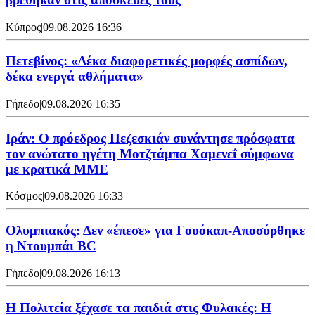
Κύπρος
|
09.08.2026 16:36
Πετεβίνος: «Δέκα διαφορετικές μορφές ασπίδων,
δέκα ενεργά αθλήματα»
Γήπεδο
|
09.08.2026 16:35
Ιράν: Ο πρόεδρος Πεζεσκιάν συνάντησε πρόσφατα
τον ανώτατο ηγέτη Μοτζτάμπα Χαμενεΐ σύμφωνα
με κρατικά ΜΜΕ
Κόσμος
|
09.08.2026 16:33
Ολυμπιακός: Δεν «έπεσε» για Γουόκαπ-Αποσύρθηκε
η Ντουμπάι BC
Γήπεδο
|
09.08.2026 16:13
Η Πολιτεία ξέχασε τα παιδιά στις Φυλακές: Η