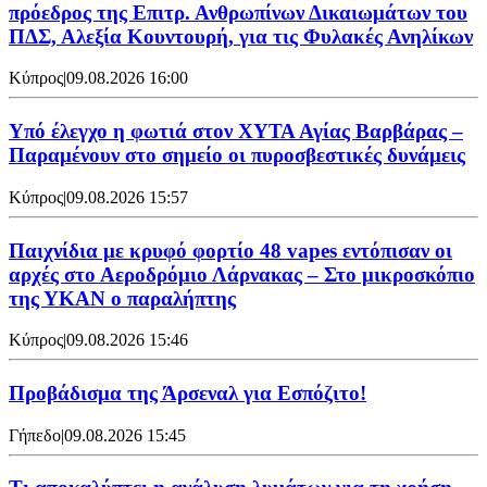
πρόεδρος της Επιτρ. Ανθρωπίνων Δικαιωμάτων του
ΠΔΣ, Αλεξία Κουντουρή, για τις Φυλακές Ανηλίκων
Κύπρος
|
09.08.2026 16:00
Υπό έλεγχο η φωτιά στον ΧΥΤΑ Αγίας Βαρβάρας –
Παραμένουν στο σημείο οι πυροσβεστικές δυνάμεις
Κύπρος
|
09.08.2026 15:57
Παιχνίδια με κρυφό φορτίο 48 vapes εντόπισαν οι
αρχές στο Αεροδρόμιο Λάρνακας – Στο μικροσκόπιο
της ΥΚΑΝ ο παραλήπτης
Κύπρος
|
09.08.2026 15:46
Προβάδισμα της Άρσεναλ για Εσπόζιτο!
Γήπεδο
|
09.08.2026 15:45