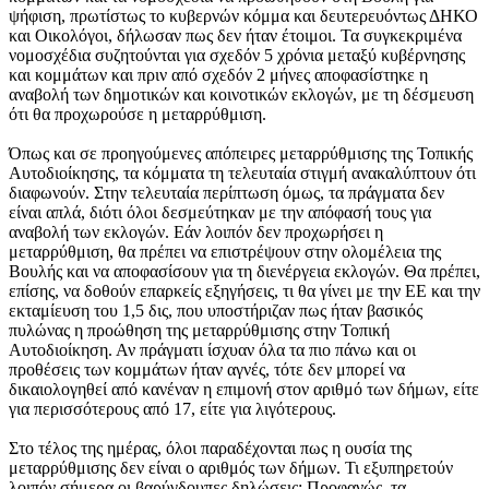
ψήφιση, πρωτίστως το κυβερνών κόμμα και δευτερευόντως ΔΗΚΟ
και Οικολόγοι, δήλωσαν πως δεν ήταν έτοιμοι. Τα συγκεκριμένα
νομοσχέδια συζητούνται για σχεδόν 5 χρόνια μεταξύ κυβέρνησης
και κομμάτων και πριν από σχεδόν 2 μήνες αποφασίστηκε η
αναβολή των δημοτικών και κοινοτικών εκλογών, με τη δέσμευση
ότι θα προχωρούσε η μεταρρύθμιση.
Όπως και σε προηγούμενες απόπειρες μεταρρύθμισης της Τοπικής
Αυτοδιοίκησης, τα κόμματα τη τελευταία στιγμή ανακαλύπτουν ότι
διαφωνούν. Στην τελευταία περίπτωση όμως, τα πράγματα δεν
είναι απλά, διότι όλοι δεσμεύτηκαν με την απόφασή τους για
αναβολή των εκλογών. Εάν λοιπόν δεν προχωρήσει η
μεταρρύθμιση, θα πρέπει να επιστρέψουν στην ολομέλεια της
Βουλής και να αποφασίσουν για τη διενέργεια εκλογών. Θα πρέπει,
επίσης, να δοθούν επαρκείς εξηγήσεις, τι θα γίνει με την ΕΕ και την
εκταμίευση του 1,5 δις, που υποστήριζαν πως ήταν βασικός
πυλώνας η προώθηση της μεταρρύθμισης στην Τοπική
Αυτοδιοίκηση. Αν πράγματι ίσχυαν όλα τα πιο πάνω και οι
προθέσεις των κομμάτων ήταν αγνές, τότε δεν μπορεί να
δικαιολογηθεί από κανέναν η επιμονή στον αριθμό των δήμων, είτε
για περισσότερους από 17, είτε για λιγότερους.
Στο τέλος της ημέρας, όλοι παραδέχονται πως η ουσία της
μεταρρύθμισης δεν είναι ο αριθμός των δήμων. Τι εξυπηρετούν
λοιπόν σήμερα οι βαρύγδουπες δηλώσεις; Προφανώς, τα