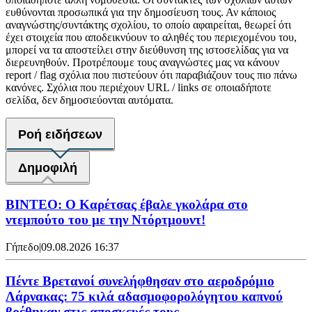
ευθύνονται προσωπικά για την δημοσίευση τους. Αν κάποιος
αναγνώστης/συντάκτης σχολίου, το οποίο αφαιρείται, θεωρεί ότι
έχει στοιχεία που αποδεικνύουν το αληθές του περιεχομένου του,
μπορεί να τα αποστείλει στην διεύθυνση της ιστοσελίδας για να
διερευνηθούν. Προτρέπουμε τους αναγνώστες μας να κάνουν
report / flag σχόλια που πιστεύουν ότι παραβιάζουν τους πιο πάνω
κανόνες. Σχόλια που περιέχουν URL / links σε οποιαδήποτε
σελίδα, δεν δημοσιεύονται αυτόματα.
Ροή ειδήσεων
Δημοφιλή
ΒΙΝΤΕΟ: Ο Καρέτσας έβαλε γκολάρα στο
ντεμπούτο του με την Ντόρτμουντ!
Γήπεδο
|
09.08.2026 16:37
Πέντε Βρετανοί συνελήφθησαν στο αεροδρόμιο
Λάρνακας: 75 κιλά αδασμοφορολόγητου καπνού
βρέθηκαν στις αποσκευές τους