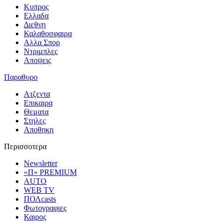
Κυπρος
Ελλαδα
Διεθνη
Καλαθοσφαιρα
Αλλα Σπορ
Ντριμπλες
Αποψεις
Παραθυρο
Ατζεντα
Επικαιρα
Θεματα
Στηλες
Αποθηκη
Περισσοτερα
Newsletter
«Π» PREMIUM
AUTO
WEB TV
ΠΟΛcasts
Φωτογραφιες
Καιρος