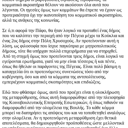
κομματικά ακροατήρια θέλουν να ακούσουν όλα αυτά που
λέγονται. Οι ηγεσίες όμως των κομμάτων θα έπρεπε να έχουν ως
προτεραιότητα όχι την ικανοποίηση του κομματικού ακροατηρίου,
αλλά τις ανάγκες της κοινωνίας.
Σε ό,τι αφορά την Πάφο, θα ήταν λογικό να προταθεί ένας δήμος
που να καλύπτει την περιοχή από την Πέγεια μέχρι τα Κούκλια και
ένας 2ος δήμος στην Πόλη Χρυσοχούς. Αν προτείνονταν αυτή η
λύση, ως φιλοσοφία που ίσχυε παγκύπρια με μητροπολιτικούς
δήμους, τότε θα υπήρχαν πολλά επιχειρήματα για να στηριχθεί.
Από τη στιγμή όμως που προτείνονται τρεις δήμοι, είναι λογικό να
εγείρονται ερωτήματα, γιατί να μην είναι τέσσερις ή και πέντε,
όπως θα ήθελαν οι παράγοντες της Πέγειας. Είναι πολύ βάσιμη η
καταγγελία ότι οι προτεινόμενες συνενώσεις τόσο από την
κυβέρνηση, όσο και από τα κόμματα της αντιπολίτευσης,
εμπεριέχουν κομματικές σκοπιμότητες και επιδιώξεις.
Εδώ που φθάσαμε όμως, αυτό που προέχει είναι η ολοκλήρωση
της μεταρρύθμισης, όπως αυτή διαμορφώθηκε από την πλειοψηφία
της Κοινοβουλευτικής Επιτροπής Εσωτερικών, ή όπως πιθανόν να
διαμορφωθεί από την ολομέλεια της Βουλής. Το κάθε κόμμα
μπορεί να διατηρήσει τις απόψεις του και να τοποθετηθεί αναλόγως
στην ολομέλεια. Αν η προτεινόμενη μεταρρύθμιση έχει θετικά
αποτελέσματα, θα δημιουργηθούν προϋποθέσεις ώστε μελλοντικά