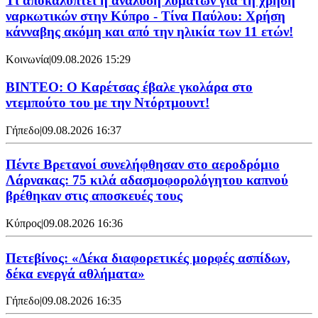
Τι αποκαλύπτει η ανάλυση λυμάτων για τη χρήση
ναρκωτικών στην Κύπρο - Τίνα Παύλου: Χρήση
κάνναβης ακόμη και από την ηλικία των 11 ετών!
Κοινωνία
|
09.08.2026 15:29
ΒΙΝΤΕΟ: Ο Καρέτσας έβαλε γκολάρα στο
ντεμπούτο του με την Ντόρτμουντ!
Γήπεδο
|
09.08.2026 16:37
Πέντε Βρετανοί συνελήφθησαν στο αεροδρόμιο
Λάρνακας: 75 κιλά αδασμοφορολόγητου καπνού
βρέθηκαν στις αποσκευές τους
Κύπρος
|
09.08.2026 16:36
Πετεβίνος: «Δέκα διαφορετικές μορφές ασπίδων,
δέκα ενεργά αθλήματα»
Γήπεδο
|
09.08.2026 16:35