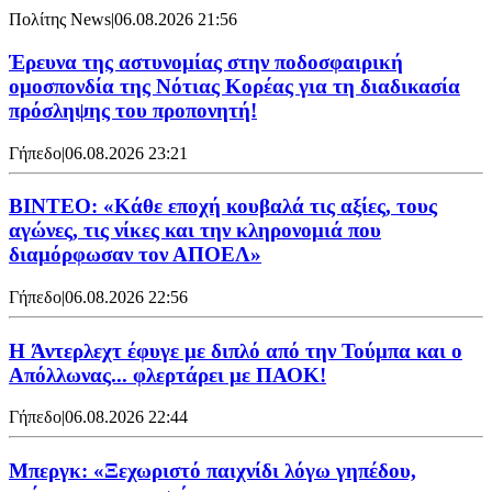
Πολίτης News
|
06.08.2026 21:56
Έρευνα της αστυνομίας στην ποδοσφαιρική
ομοσπονδία της Νότιας Κορέας για τη διαδικασία
πρόσληψης του προπονητή!
Γήπεδο
|
06.08.2026 23:21
ΒΙΝΤΕΟ: «Κάθε εποχή κουβαλά τις αξίες, τους
αγώνες, τις νίκες και την κληρονομιά που
διαμόρφωσαν τον ΑΠΟΕΛ»
Γήπεδο
|
06.08.2026 22:56
H Άντερλεχτ έφυγε με διπλό από την Τούμπα και ο
Απόλλωνας... φλερτάρει με ΠΑΟΚ!
Γήπεδο
|
06.08.2026 22:44
Μπεργκ: «Ξεχωριστό παιχνίδι λόγω γηπέδου,