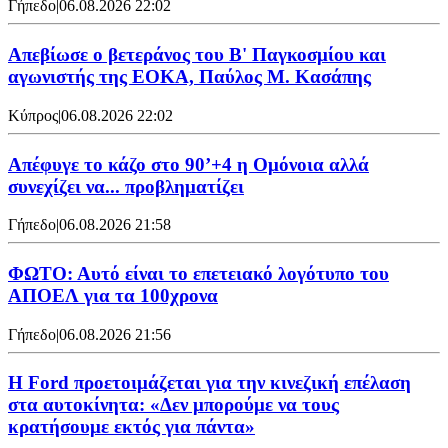
Γήπεδο
|
06.08.2026 22:02
Απεβίωσε ο βετεράνος του Β' Παγκοσμίου και
αγωνιστής της ΕΟΚΑ, Παύλος Μ. Κασάπης
Κύπρος
|
06.08.2026 22:02
Απέφυγε το κάζο στο 90’+4 η Ομόνοια αλλά
συνεχίζει να... προβληματίζει
Γήπεδο
|
06.08.2026 21:58
ΦΩΤΟ: Αυτό είναι το επετειακό λογότυπο του
ΑΠΟΕΛ για τα 100χρονα
Γήπεδο
|
06.08.2026 21:56
Η Ford προετοιμάζεται για την κινεζική επέλαση
στα αυτοκίνητα: «Δεν μπορούμε να τους
κρατήσουμε εκτός για πάντα»