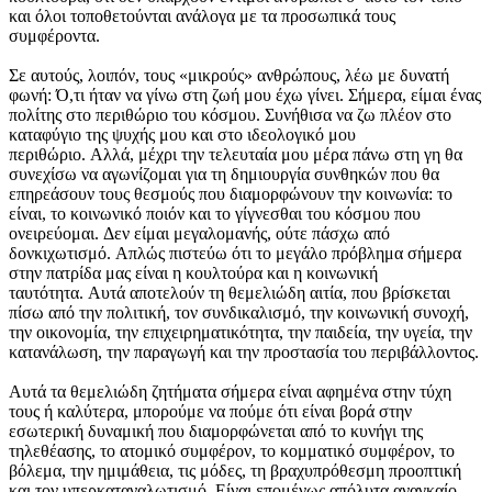
και όλοι τοποθετούνται ανάλογα με τα προσωπικά τους
συμφέροντα.
Σε αυτούς, λοιπόν, τους «μικρούς» ανθρώπους, λέω με δυνατή
φωνή: Ό,τι ήταν να γίνω στη ζωή μου έχω γίνει. Σήμερα, είμαι ένας
πολίτης στο περιθώριο του κόσμου. Συνήθισα να ζω πλέον στο
καταφύγιο της ψυχής μου και στο ιδεολογικό μου
περιθώριο. Αλλά, μέχρι την τελευταία μου μέρα πάνω στη γη θα
συνεχίσω να αγωνίζομαι για τη δημιουργία συνθηκών που θα
επηρεάσουν τους θεσμούς που διαμορφώνουν την κοινωνία: το
είναι, το κοινωνικό ποιόν και το γίγνεσθαι του κόσμου που
ονειρεύομαι. Δεν είμαι μεγαλομανής, ούτε πάσχω από
δονκιχωτισμό. Απλώς πιστεύω ότι το μεγάλο πρόβλημα σήμερα
στην πατρίδα μας είναι η κουλτούρα και η κοινωνική
ταυτότητα. Αυτά αποτελούν τη θεμελιώδη αιτία, που βρίσκεται
πίσω από την πολιτική, τον συνδικαλισμό, την κοινωνική συνοχή,
την οικονομία, την επιχειρηματικότητα, την παιδεία, την υγεία, την
κατανάλωση, την παραγωγή και την προστασία του περιβάλλοντος.
Αυτά τα θεμελιώδη ζητήματα σήμερα είναι αφημένα στην τύχη
τους ή καλύτερα, μπορούμε να πούμε ότι είναι βορά στην
εσωτερική δυναμική που διαμορφώνεται από το κυνήγι της
τηλεθέασης, το ατομικό συμφέρον, το κομματικό συμφέρον, το
βόλεμα, την ημιμάθεια, τις μόδες, τη βραχυπρόθεσμη προοπτική
και τον υπερκαταναλωτισμό. Είναι επομένως απόλυτα αναγκαίο