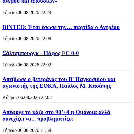
ανέμου και απουσιών»
Γήπεδο
|
06.08.2026 22:29
ΒΙΝΤΕΟ: Έτσι έσωσε την… παρτίδα ο Αντρέου
Γήπεδο
|
06.08.2026 22:08
Σάλτσμπουργκ - Πάφος FC 0-0
Γήπεδο
|
06.08.2026 22:02
Απεβίωσε ο βετεράνος του Β' Παγκοσμίου και
αγωνιστής της ΕΟΚΑ, Παύλος Μ. Κασάπης
Κύπρος
|
06.08.2026 22:02
Απέφυγε το κάζο στο 90’+4 η Ομόνοια αλλά
συνεχίζει να... προβληματίζει
Γήπεδο
|
06.08.2026 21:58