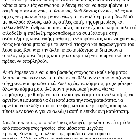
κάποιοι από εμάς να ενώσουμε δυνάμεις και να παρεμβαίνουμε
στη διαμόρφωση νέας κουλτούρας, διαδίδοντας έννοιες, αξίες και
αρχές για μια καλύτερη κοινωνία, για μια καλύτερη πατρίδα. Μαζί
με πολλούς άλλους, από τις στήλες αυτής της εφημερίδας και
άλλων ΜΜΕ, άνθρωποι σαν εμένα, που δεν έχουμε καμία πολιτική
φιλοδοξία ή επιδίωξη, προσπαθούμε να συμβάλουμε στην
ανάπτυξη της κοινωνικής μάθησης, ενθαρρύνοντας και ενισχύοντας,
όπως και όπου μπορούμε τα θετικά στοιχεία και παραδείγματα του
λαού μας. Και, από την άλλη, υποστηρίζοντας τη δημιουργία
συλλογικής συνείδησης και την αυτοκριτική για τα αρνητικά που
πρέπει να αποβληθούν.
Αυτά έπρεπε να είναι ο πιο βασικός στόχος του κάθε κόμματος.
Ιδιαίτερα εκείνων των κομμάτων που θέλουν να παρουσιάζονται
σύγχρονα και προοδευτικά. Δυστυχώς, τα κόμματα, με χειρότερο
όλων το κόμμα μου, βλέπουν την κυπριακή κοινωνία να
εφησυχάζει, μεθυσμένη από τον ασυγκράτητο καταναλωτισμό, να
αρνείται πεισματικά να δει κατάματα την πραγματικότητα, να
αρνείται να αλλάξει τρόπο σκέψης και συμπεριφοράς, και όμως
τίποτε δεν κάνουν για να αλλάξει αυτή η επικίνδυνη κατάσταση.
Στις δημοκρατίες, οι ουσιαστικές αλλαγές προκύπτουν είτε μέσα
από πεφωτισμένες ηγεσίες, είτε μέσα από μεγάλες
κρίσεις. Συνεπώς, το κλειδί της προόδου είναι κύρια οι