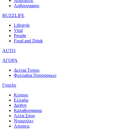
Αναλυσεις
Αρθρογραφοι
BUZZLIFE
Lifestyle
Viral
People
Food and Drink
AUTO
ΑΓΟΡΑ
Δελτια Τυπου
Φυλλαδια Προσφορων
Γηπεδο
Κυπρος
Ελλαδα
Διεθνη
Καλαθοσφαιρα
Αλλα Σπορ
Ντριμπλες
Αποψεις