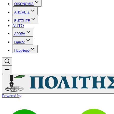
OIKONOMIA
ΑΠΟΨΕΙΣ
BUZZLIFE
AUTO
ΑΓΟΡΑ
Γηπεδο
Παραθυρο
Powered by