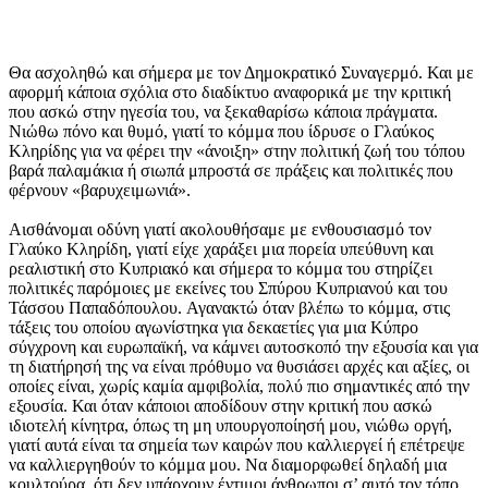
Θα ασχοληθώ και σήμερα με τον Δημοκρατικό Συναγερμό. Και με
αφορμή κάποια σχόλια στο διαδίκτυο αναφορικά με την κριτική
που ασκώ στην ηγεσία του, να ξεκαθαρίσω κάποια πράγματα.
Νιώθω πόνο και θυμό, γιατί το κόμμα που ίδρυσε ο Γλαύκος
Κληρίδης για να φέρει την «άνοιξη» στην πολιτική ζωή του τόπου
βαρά παλαμάκια ή σιωπά μπροστά σε πράξεις και πολιτικές που
φέρνουν «βαρυχειμωνιά».
Αισθάνομαι οδύνη γιατί ακολουθήσαμε με ενθουσιασμό τον
Γλαύκο Κληρίδη, γιατί είχε χαράξει μια πορεία υπεύθυνη και
ρεαλιστική στο Κυπριακό και σήμερα το κόμμα του στηρίζει
πολιτικές παρόμοιες με εκείνες του Σπύρου Κυπριανού και του
Τάσσου Παπαδόπουλου. Αγανακτώ όταν βλέπω το κόμμα, στις
τάξεις του οποίου αγωνίστηκα για δεκαετίες για μια Κύπρο
σύγχρονη και ευρωπαϊκή, να κάμνει αυτοσκοπό την εξουσία και για
τη διατήρησή της να είναι πρόθυμο να θυσιάσει αρχές και αξίες, οι
οποίες είναι, χωρίς καμία αμφιβολία, πολύ πιο σημαντικές από την
εξουσία. Και όταν κάποιοι αποδίδουν στην κριτική που ασκώ
ιδιοτελή κίνητρα, όπως τη μη υπουργοποίησή μου, νιώθω οργή,
γιατί αυτά είναι τα σημεία των καιρών που καλλιεργεί ή επέτρεψε
να καλλιεργηθούν το κόμμα μου. Να διαμορφωθεί δηλαδή μια
κουλτούρα, ότι δεν υπάρχουν έντιμοι άνθρωποι σ’ αυτό τον τόπο