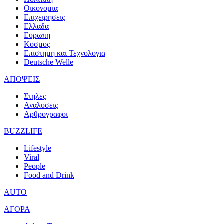
Οικονομια
Επιχειρησεις
Ελλαδα
Ευρωπη
Κοσμος
Επιστημη και Τεχνολογια
Deutsche Welle
ΑΠΟΨΕΙΣ
Στηλες
Αναλυσεις
Αρθρογραφοι
BUZZLIFE
Lifestyle
Viral
People
Food and Drink
AUTO
ΑΓΟΡΑ