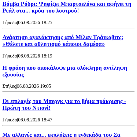
Βόμβα Ρόδρι: Ψηφίζει Μπαρτσελόνα και αφήνει τη
Ρεάλ στα... κρύα του λουτρού!
Γήπεδο
|
06.08.2026 18:25
Ανάρτηση αγανάκτησης από Μίλαν Τράικοβιτς:
«Θέλετε και αθλητισμό κάποιοι δαμέσα»
Γήπεδο
|
06.08.2026 18:19
Η φράση που αποκάλυψε μια ολόκληρη αντίληψη
εξουσίας
Στήλες
|
06.08.2026 19:05
Οι επιλογές του Μπεργκ για το βήμα πρόκρισης -
Πρώτη του Ντιονί!
Γήπεδο
|
06.08.2026 18:47
Με αλλαγές και... εκπλήξεις η ενδεκάδα του Σα