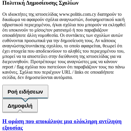
Πολιτική Δημοσίευσης Σχολίων
Οι ιδιοκτήτες της ιστοσελίδας www.politis.com.cy διατηρούν το
δικαίωμα να αφαιρούν σχόλια αναγνωστών, δυσφημιστικού και/ή
υβριστικού περιεχομένου, ή/και σχόλια που μπορούν να εκληφθεί
ότι υποκινούν το μίσος/τον ρατσισμό ή που παραβιάζουν
οποιαδήποτε άλλη νομοθεσία. Οι συντάκτες των σχολίων αυτών
ευθύνονται προσωπικά για την δημοσίευση τους. Αν κάποιος
αναγνώστης/συντάκτης σχολίου, το οποίο αφαιρείται, θεωρεί ότι
έχει στοιχεία που αποδεικνύουν το αληθές του περιεχομένου του,
μπορεί να τα αποστείλει στην διεύθυνση της ιστοσελίδας για να
διερευνηθούν. Προτρέπουμε τους αναγνώστες μας να κάνουν
report / flag σχόλια που πιστεύουν ότι παραβιάζουν τους πιο πάνω
κανόνες. Σχόλια που περιέχουν URL / links σε οποιαδήποτε
σελίδα, δεν δημοσιεύονται αυτόματα.
Ροή ειδήσεων
Δημοφιλή
Η φράση που αποκάλυψε μια ολόκληρη αντίληψη
εξουσίας