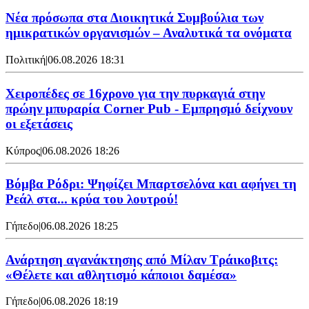
Νέα πρόσωπα στα Διοικητικά Συμβούλια των
ημικρατικών οργανισμών – Αναλυτικά τα ονόματα
Πολιτική
|
06.08.2026 18:31
Χειροπέδες σε 16χρονο για την πυρκαγιά στην
πρώην μπυραρία Corner Pub - Εμπρησμό δείχνουν
οι εξετάσεις
Κύπρος
|
06.08.2026 18:26
Βόμβα Ρόδρι: Ψηφίζει Μπαρτσελόνα και αφήνει τη
Ρεάλ στα... κρύα του λουτρού!
Γήπεδο
|
06.08.2026 18:25
Ανάρτηση αγανάκτησης από Μίλαν Τράικοβιτς:
«Θέλετε και αθλητισμό κάποιοι δαμέσα»
Γήπεδο
|
06.08.2026 18:19