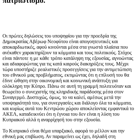
πατριωτισμό.
Οι πρώτες δηλώσεις του υποψηφίου για την προεδρία της
Δημοκρατίας Αβέρωφ Νεοφύτου είναι απογοητευτικές και
αποκαρδιωτικές, αφού κινούνται μέσα στα γνωστά πλαίσια που
ανέκαθεν χαρακτηρίζουν τα κόμματα και τους πολιτικούς. Στόχος
είναι πάντοτε η με κάθε τρόπο κατάληψη της εξουσίας, αγνοώντας
και αδιαφορώντας για τις κατά καιρούς διακηρύξεις τους. Μέχρι
τώρα υποστήριζε ρεαλιστικές προσεγγίσεις για την αντιμετώπιση
του εθνικού μας προβλήματος, εκτιμώντας ότι η επίλυσή του θα
έδινε ώθηση στην οικονομική και κοινωνική ανάπτυξη για
ολόκληρη την Κύπρο. Πάνω σε αυτή τη γραμμή πολιτευόταν και
θεωρείτο ο συνεχιστής της κληριδικής παράδοσης μέσα στον
Συναγερμό. Δυστυχώς, όμως, το να καλεί, αμέσως μετά την
υποψηφιότητά του, για συνεργασίες και διάλογο όλα τα κόμματα,
και κυρίως αυτά του Κεντρώου χώρου αποκλείοντας εμφαντικά το
ΑΚΕΛ, καταδεικνύει ότι η έγνοια του δεν είναι η λύση του
Κυπριακού αλλά η αναρρίχησή του στην εξουσία.
Το Κυπριακό είναι θέμα υπαρξιακό, αφορά το μέλλον και την
εθνική μας επιβίωση. Αν παραμείνει ως έχει, δηλαδή στη