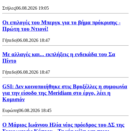
Στήλες
|
06.08.2026 19:05
Οι επιλογές του Μπεργκ για το βήμα πρόκρισης -
Πρώτη του Ντιονί!
Γήπεδο
|
06.08.2026 18:47
Με αλλαγές και... εκπλήξεις η ενδεκάδα του Σα
Πίντο
Γήπεδο
|
06.08.2026 18:47
GSI: Δεν κοινοποιήθηκε στις Βρυξέλλες η συμφωνία
για την είσοδο της Meridiam στο έργο, λέει η
Κομισιόν
Ευρώπη
|
06.08.2026 18:45
Ο Μάριος Ιωάννου Ηλία νέος πρόεδρος του ΔΣ της