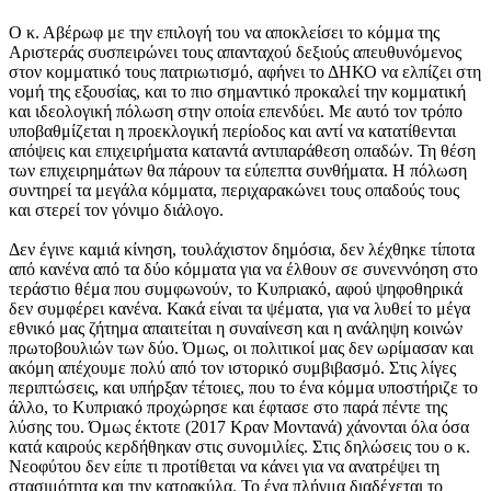
Ο κ. Αβέρωφ με την επιλογή του να αποκλείσει το κόμμα της
Αριστεράς συσπειρώνει τους απανταχού δεξιούς απευθυνόμενος
στον κομματικό τους πατριωτισμό, αφήνει το ΔΗΚΟ να ελπίζει στη
νομή της εξουσίας, και το πιο σημαντικό προκαλεί την κομματική
και ιδεολογική πόλωση στην οποία επενδύει. Με αυτό τον τρόπο
υποβαθμίζεται η προεκλογική περίοδος και αντί να κατατίθενται
απόψεις και επιχειρήματα καταντά αντιπαράθεση οπαδών. Τη θέση
των επιχειρημάτων θα πάρουν τα εύπεπτα συνθήματα. Η πόλωση
συντηρεί τα μεγάλα κόμματα, περιχαρακώνει τους οπαδούς τους
και στερεί τον γόνιμο διάλογο.
Δεν έγινε καμιά κίνηση, τουλάχιστον δημόσια, δεν λέχθηκε τίποτα
από κανένα από τα δύο κόμματα για να έλθουν σε συνεννόηση στο
τεράστιο θέμα που συμφωνούν, το Κυπριακό, αφού ψηφοθηρικά
δεν συμφέρει κανένα. Κακά είναι τα ψέματα, για να λυθεί το μέγα
εθνικό μας ζήτημα απαιτείται η συναίνεση και η ανάληψη κοινών
πρωτοβουλιών των δύο. Όμως, οι πολιτικοί μας δεν ωρίμασαν και
ακόμη απέχουμε πολύ από τον ιστορικό συμβιβασμό. Στις λίγες
περιπτώσεις, και υπήρξαν τέτοιες, που το ένα κόμμα υποστήριζε το
άλλο, το Κυπριακό προχώρησε και έφτασε στο παρά πέντε της
λύσης του. Όμως έκτοτε (2017 Κραν Μοντανά) χάνονται όλα όσα
κατά καιρούς κερδήθηκαν στις συνομιλίες. Στις δηλώσεις του ο κ.
Νεοφύτου δεν είπε τι προτίθεται να κάνει για να ανατρέψει τη
στασιμότητα και την κατρακύλα. Το ένα πλήγμα διαδέχεται το