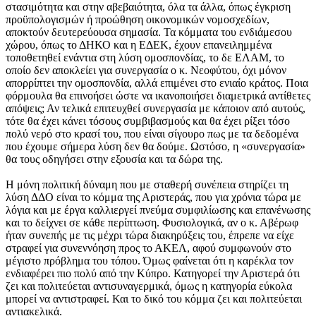
στασιμότητα και στην αβεβαιότητα, όλα τα άλλα, όπως έγκριση
προϋπολογισμών ή προώθηση οικονομικών νομοσχεδίων,
αποκτούν δευτερεύουσα σημασία. Τα κόμματα του ενδιάμεσου
χώρου, όπως το ΔΗΚΟ και η ΕΔΕΚ, έχουν επανειλημμένα
τοποθετηθεί ενάντια στη λύση ομοσπονδίας, το δε ΕΛΑΜ, το
οποίο δεν αποκλείει για συνεργασία ο κ. Νεοφύτου, όχι μόνον
απορρίπτει την ομοσπονδία, αλλά επιμένει στο ενιαίο κράτος. Ποια
φόρμουλα θα επινοήσει ώστε να ικανοποιήσει διαμετρικά αντίθετες
απόψεις; Αν τελικά επιτευχθεί συνεργασία με κάποιον από αυτούς,
τότε θα έχει κάνει τόσους συμβιβασμούς και θα έχει ρίξει τόσο
πολύ νερό στο κρασί του, που είναι σίγουρο πως με τα δεδομένα
που έχουμε σήμερα λύση δεν θα δούμε. Ωστόσο, η «συνεργασία»
θα τους οδηγήσει στην εξουσία και τα δώρα της.
Η μόνη πολιτική δύναμη που με σταθερή συνέπεια στηρίζει τη
λύση ΔΔΟ είναι το κόμμα της Αριστεράς, που για χρόνια τώρα με
λόγια και με έργα καλλιεργεί πνεύμα συμφιλίωσης και επανένωσης
και το δείχνει σε κάθε περίπτωση. Φυσιολογικά, αν ο κ. Αβέρωφ
ήταν συνεπής με τις μέχρι τώρα διακηρύξεις του, έπρεπε να είχε
στραφεί για συνεννόηση προς το ΑΚΕΛ, αφού συμφωνούν στο
μέγιστο πρόβλημα του τόπου. Όμως φαίνεται ότι η καρέκλα τον
ενδιαφέρει πιο πολύ από την Κύπρο. Κατηγορεί την Αριστερά ότι
ζει και πολιτεύεται αντισυναγερμικά, όμως η κατηγορία εύκολα
μπορεί να αντιστραφεί. Και το δικό του κόμμα ζει και πολιτεύεται
αντιακελικά.