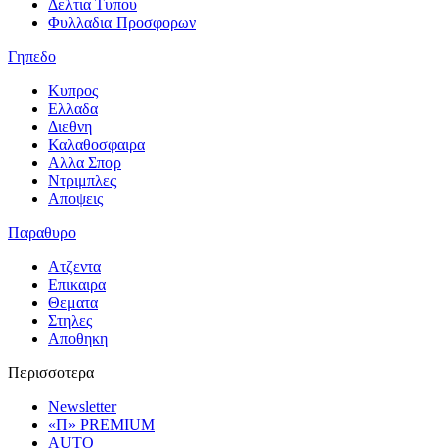
Δελτια Τυπου
Φυλλαδια Προσφορων
Γηπεδο
Κυπρος
Ελλαδα
Διεθνη
Καλαθοσφαιρα
Αλλα Σπορ
Ντριμπλες
Αποψεις
Παραθυρο
Ατζεντα
Επικαιρα
Θεματα
Στηλες
Αποθηκη
Περισσοτερα
Newsletter
«Π» PREMIUM
AUTO