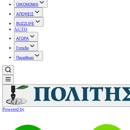
OIKONOMIA
ΑΠΟΨΕΙΣ
BUZZLIFE
AUTO
ΑΓΟΡΑ
Γηπεδο
Παραθυρο
Powered by