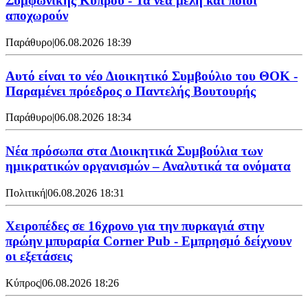
Συμφωνικής Κύπρου - Τα νέα μέλη και ποιοι
αποχωρούν
Παράθυρο
|
06.08.2026 18:39
Αυτό είναι το νέο Διοικητικό Συμβούλιο του ΘΟΚ -
Παραμένει πρόεδρος ο Παντελής Βουτουρής
Παράθυρο
|
06.08.2026 18:34
Νέα πρόσωπα στα Διοικητικά Συμβούλια των
ημικρατικών οργανισμών – Αναλυτικά τα ονόματα
Πολιτική
|
06.08.2026 18:31
Χειροπέδες σε 16χρονο για την πυρκαγιά στην
πρώην μπυραρία Corner Pub - Εμπρησμό δείχνουν
οι εξετάσεις
Κύπρος
|
06.08.2026 18:26