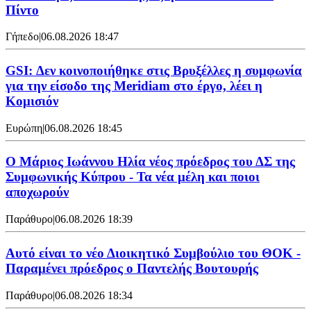
Πίντο
Γήπεδο
|
06.08.2026 18:47
GSI: Δεν κοινοποιήθηκε στις Βρυξέλλες η συμφωνία
για την είσοδο της Meridiam στο έργο, λέει η
Κομισιόν
Ευρώπη
|
06.08.2026 18:45
Ο Μάριος Ιωάννου Ηλία νέος πρόεδρος του ΔΣ της
Συμφωνικής Κύπρου - Τα νέα μέλη και ποιοι
αποχωρούν
Παράθυρο
|
06.08.2026 18:39
Αυτό είναι το νέο Διοικητικό Συμβούλιο του ΘΟΚ -
Παραμένει πρόεδρος ο Παντελής Βουτουρής
Παράθυρο
|
06.08.2026 18:34