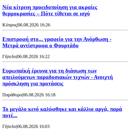
Νέα κίτρινη προειδοποίηση για ακραίες
θερμοκρασίες – Πότε τίθεται σε ισχύ
Κύπρος
|
06.08.2026 16:26
Επιστροφή στο... γραφείο για την Ανόρθωση -
Μετρά αντίστροφα ο Φουρτάδο
Γήπεδο
|
06.08.2026 16:22
Ευρωπαϊκή έρευνα για τη διάσωση των
απειλούμενων παραδοσιακών τεχνών - Ανοιχτή
πρόσκληση για προτάσεις
Παράθυρο
|
06.08.2026 16:18
Το μεγάλο κενό καλύφθηκε και κάλλιο αργά, παρά
ποτέ...
Γήπεδο
|
06.08.2026 16:03