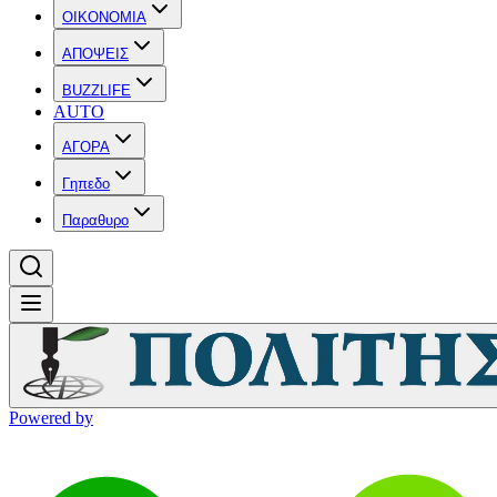
OIKONOMIA
ΑΠΟΨΕΙΣ
BUZZLIFE
AUTO
ΑΓΟΡΑ
Γηπεδο
Παραθυρο
Powered by