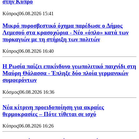
στην Κύπρο
Κύπρος
|
06.08.2026 15:41
Μικρό πυροσβεστικό όχημα παρέδωσε ο Δήμος
Λεμεσού στα κρασοχώρια - Νέο «όπλο» κατά των
πυρκαγιών με τη στήριξη των πολιτών
Κύπρος
|
06.08.2026 16:40
Η Ρωσία παίζει επικίνδυνο γεωπολιτικό παιχνίδι στη
Μαύρη Θάλασσα - Έπληξε δύο πλοία γερμανικών
συμφερόντων
Κόσμος
|
06.08.2026 16:36
Νέα κίτρινη προειδοποίηση για ακραίες
θερμοκρασίες – Πότε τίθεται σε ισχύ
Κύπρος
|
06.08.2026 16:26