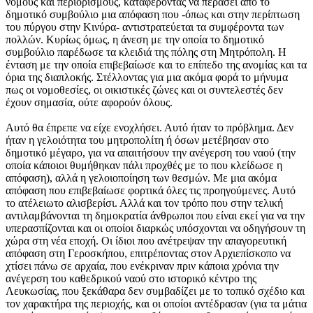
νόμους και περιορισμούς, καταφέροντας να περάσει από το
δημοτικό συμβούλιο μια απόφαση που -όπως και στην περίπτωση
του πύργου στην Κινύρα- αντιστρατεύεται τα συμφέροντα των
πολλών. Κυρίως όμως, η άνεση με την οποία το δημοτικό
συμβούλιο παρέδωσε τα κλειδιά της πόλης στη Μητρόπολη. Η
ένταση με την οποία επιβεβαίωσε και το επίπεδο της ανομίας και τα
όρια της διαπλοκής. Στέλλοντας για μια ακόμα φορά το μήνυμα
πως οι νομοθεσίες, οι οικιστικές ζώνες και οι συντελεστές δεν
έχουν σημασία, ούτε αφορούν όλους.
Αυτό θα έπρεπε να είχε ενοχλήσει. Αυτό ήταν το πρόβλημα. Δεν
ήταν η γελοιότητα του μητροπολίτη ή όσων μετέβησαν στο
δημοτικό μέγαρο, για να απαιτήσουν την ανέγερση του ναού (την
οποία κάποιοι θυμήθηκαν πάλι προχθές με το που κλείδωσε η
απόφαση), αλλά η γελοιοποίηση των θεσμών. Με μια ακόμα
απόφαση που επιβεβαίωσε φορτικά όλες τις προηγούμενες. Αυτό
το ατέλειωτο αλισβερίσι. Αλλά και τον τρόπο που στην τελική
αντιλαμβάνονται τη δημοκρατία άνθρωποι που είναι εκεί για να την
υπερασπίζονται και οι οποίοι διαρκώς υπόσχονται να οδηγήσουν τη
χώρα στη νέα εποχή. Οι ίδιοι που ανέτρεψαν την απαγορευτική
απόφαση στη Γεροσκήπου, επιτρέποντας στον Αρχιεπίσκοπο να
χτίσει πάνω σε αρχαία, που ενέκριναν πριν κάποια χρόνια την
ανέγερση του καθεδρικού ναού στο ιστορικό κέντρο της
Λευκωσίας, που ξεκάθαρα δεν συμβαδίζει με το τοπικό σχέδιο και
τον χαρακτήρα της περιοχής, και οι οποίοι αντέδρασαν (για τα μάτια