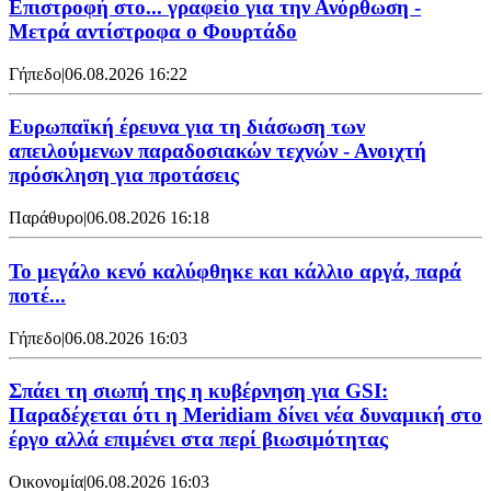
Επιστροφή στο... γραφείο για την Ανόρθωση -
Μετρά αντίστροφα ο Φουρτάδο
Γήπεδο
|
06.08.2026 16:22
Ευρωπαϊκή έρευνα για τη διάσωση των
απειλούμενων παραδοσιακών τεχνών - Ανοιχτή
πρόσκληση για προτάσεις
Παράθυρο
|
06.08.2026 16:18
Το μεγάλο κενό καλύφθηκε και κάλλιο αργά, παρά
ποτέ...
Γήπεδο
|
06.08.2026 16:03
Σπάει τη σιωπή της η κυβέρνηση για GSI:
Παραδέχεται ότι η Meridiam δίνει νέα δυναμική στο
έργο αλλά επιμένει στα περί βιωσιμότητας
Οικονομία
|
06.08.2026 16:03