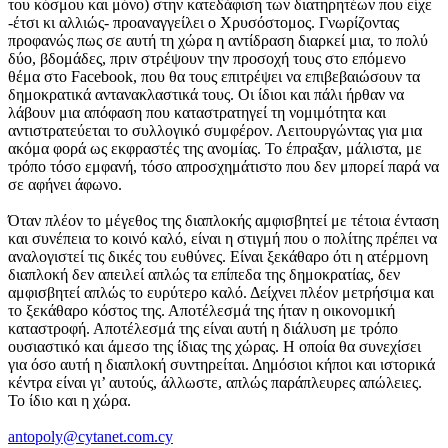
του κόσμου και μόνο) στην κατεδάφιση των διατηρητέων που είχε
-έτσι κι αλλιώς- προαναγγείλει ο Χρυσόστομος. Γνωρίζοντας
προφανώς πως σε αυτή τη χώρα η αντίδραση διαρκεί μια, το πολύ
δύο, βδομάδες, πριν στρέψουν την προσοχή τους στο επόμενο
θέμα στο Facebook, που θα τους επιτρέψει να επιβεβαιώσουν τα
δημοκρατικά αντανακλαστικά τους. Οι ίδιοι και πάλι ήρθαν να
λάβουν μια απόφαση που καταστρατηγεί τη νομιμότητα και
αντιστρατεύεται το συλλογικό συμφέρον. Λειτουργώντας για μια
ακόμα φορά ως εκφραστές της ανομίας. Το έπραξαν, μάλιστα, με
τρόπο τόσο εμφανή, τόσο απροσχημάτιστο που δεν μπορεί παρά να
σε αφήνει άφωνο.
Όταν πλέον το μέγεθος της διαπλοκής αμφισβητεί με τέτοια ένταση
και συνέπεια το κοινό καλό, είναι η στιγμή που ο πολίτης πρέπει να
αναλογιστεί τις δικές του ευθύνες. Είναι ξεκάθαρο ότι η ατέρμονη
διαπλοκή δεν απειλεί απλώς τα επίπεδα της δημοκρατίας, δεν
αμφισβητεί απλώς το ευρύτερο καλό. Δείχνει πλέον μετρήσιμα και
το ξεκάθαρο κόστος της. Αποτέλεσμά της ήταν η οικονομική
καταστροφή. Αποτέλεσμά της είναι αυτή η διάλυση με τρόπο
ουσιαστικό και άμεσο της ίδιας της χώρας. Η οποία θα συνεχίσει
για όσο αυτή η διαπλοκή συντηρείται. Δημόσιοι κήποι και ιστορικά
κέντρα είναι γι’ αυτούς, άλλωστε, απλώς παράπλευρες απώλειες.
Το ίδιο και η χώρα.
antopoly@cytanet.com.cy