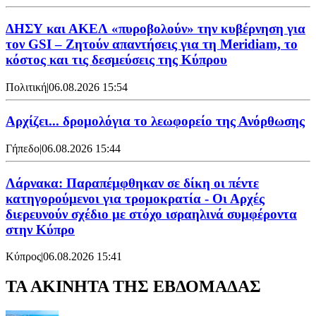
ΔΗΣΥ και ΑΚΕΛ «πυροβολούν» την κυβέρνηση για
τον GSI – Ζητούν απαντήσεις για τη Meridiam, το
κόστος και τις δεσμεύσεις της Κύπρου
Πολιτική
|
06.08.2026 15:54
Αρχίζει... δρομολόγια το λεωφορείο της Ανόρθωσης
Γήπεδο
|
06.08.2026 15:44
Λάρνακα: Παραπέμφθηκαν σε δίκη οι πέντε
κατηγορούμενοι για τρομοκρατία - Οι Αρχές
διερευνούν σχέδιο με στόχο ισραηλινά συμφέροντα
στην Κύπρο
Κύπρος
|
06.08.2026 15:41
ΤΑ ΑΚΙΝΗΤΑ ΤΗΣ ΕΒΔΟΜΑΔΑΣ