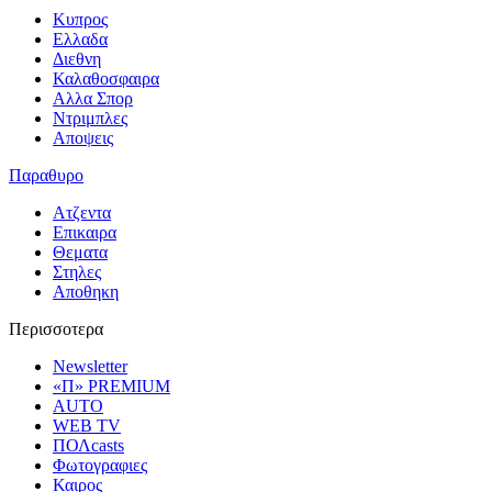
Κυπρος
Ελλαδα
Διεθνη
Καλαθοσφαιρα
Αλλα Σπορ
Ντριμπλες
Αποψεις
Παραθυρο
Ατζεντα
Επικαιρα
Θεματα
Στηλες
Αποθηκη
Περισσοτερα
Newsletter
«Π» PREMIUM
AUTO
WEB TV
ΠΟΛcasts
Φωτογραφιες
Καιρος