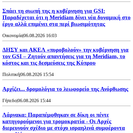
Σπάει τη σιωπή της η κυβέρνηση για GSI:
Παραδέχεται ότι η Meridiam δίνει νέα δυναμική στο
έργο αλλά επιμένει στα περί βιωσιμότητας
Οικονομία
|
06.08.2026 16:03
ΔΗΣΥ και ΑΚΕΛ «πυροβολούν» την κυβέρνηση για
τον GSI – Ζητούν απαντήσεις για τη Meridiam, το
κόστος και τις δεσμεύσεις της Κύπρου
Πολιτική
|
06.08.2026 15:54
Αρχίζει... δρομολόγια το λεωφορείο της Ανόρθωσης
Γήπεδο
|
06.08.2026 15:44
Λάρνακα: Παραπέμφθηκαν σε δίκη οι πέντε
κατηγορούμενοι για τρομοκρατία - Οι Αρχές
διερευνούν σχέδιο με στόχο ισραηλινά συμφέροντα