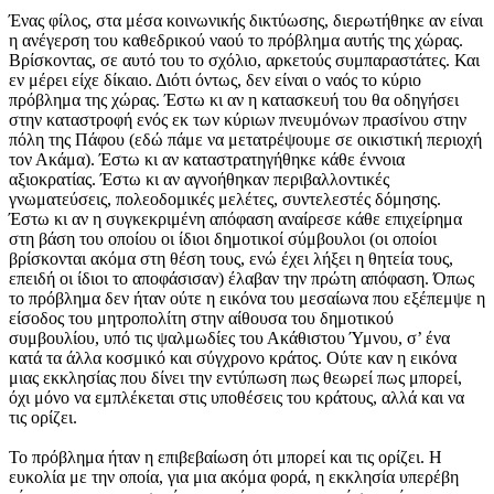
Ένας φίλος, στα μέσα κοινωνικής δικτύωσης, διερωτήθηκε αν είναι
η ανέγερση του καθεδρικού ναού το πρόβλημα αυτής της χώρας.
Βρίσκοντας, σε αυτό του το σχόλιο, αρκετούς συμπαραστάτες. Και
εν μέρει είχε δίκαιο. Διότι όντως, δεν είναι ο ναός το κύριο
πρόβλημα της χώρας. Έστω κι αν η κατασκευή του θα οδηγήσει
στην καταστροφή ενός εκ των κύριων πνευμόνων πρασίνου στην
πόλη της Πάφου (εδώ πάμε να μετατρέψουμε σε οικιστική περιοχή
τον Ακάμα). Έστω κι αν καταστρατηγήθηκε κάθε έννοια
αξιοκρατίας. Έστω κι αν αγνοήθηκαν περιβαλλοντικές
γνωματεύσεις, πολεοδομικές μελέτες, συντελεστές δόμησης.
Έστω κι αν η συγκεκριμένη απόφαση αναίρεσε κάθε επιχείρημα
στη βάση του οποίου οι ίδιοι δημοτικοί σύμβουλοι (οι οποίοι
βρίσκονται ακόμα στη θέση τους, ενώ έχει λήξει η θητεία τους,
επειδή οι ίδιοι το αποφάσισαν) έλαβαν την πρώτη απόφαση. Όπως
το πρόβλημα δεν ήταν ούτε η εικόνα του μεσαίωνα που εξέπεμψε η
είσοδος του μητροπολίτη στην αίθουσα του δημοτικού
συμβουλίου, υπό τις ψαλμωδίες του Ακάθιστου Ύμνου, σ’ ένα
κατά τα άλλα κοσμικό και σύγχρονο κράτος. Ούτε καν η εικόνα
μιας εκκλησίας που δίνει την εντύπωση πως θεωρεί πως μπορεί,
όχι μόνο να εμπλέκεται στις υποθέσεις του κράτους, αλλά και να
τις ορίζει.
Το πρόβλημα ήταν η επιβεβαίωση ότι μπορεί και τις ορίζει. Η
ευκολία με την οποία, για μια ακόμα φορά, η εκκλησία υπερέβη