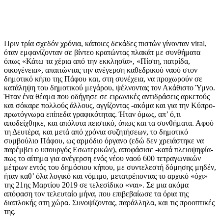
Πριν τρία σχεδόν χρόνια, κάποιες δεκάδες πιστών γίνονταν viral,
όταν εμφανίζονταν σε βίντεο κρατώντας πλακάτ με συνθήματα
όπως «Κάτω τα χέρια από την εκκλησία», «Πίστη, πατρίδα,
οικογένεια», απαιτώντας την ανέγερση καθεδρικού ναού στον
δημοτικό κήπο της Πάφου και, στη συνέχεια, να προχωρούν σε
κατάληψη του δημοτικού μεγάρου, ψέλνοντας τον Ακάθιστο Ύμνο.
Ήταν ένα θέαμα που οδήγησε σε ειρωνικές αντιδράσεις αρκετούς
και σόκαρε πολλούς άλλους, αγγίζοντας -ακόμα και για την Κύπρο-
πρωτόγνωρα επίπεδα γραφικότητας. Ήταν όμως, απ’ ό,τι
αποδείχθηκε, και απόλυτα πειστικό, όπως και τα συνθήματα. Αφού
τη Δευτέρα, και μετά από χρόνια συζητήσεων, το δημοτικό
συμβούλιο Πάφου, ως αρμόδιο όργανο (εδώ δεν χρειάστηκε να
παρέμβει ο υπουργός Εσωτερικών), αποφάσισε -κατά πλειοψηφία-
πως το αίτημα για ανέγερση ενός νέου ναού 600 τετραγωνικών
μέτρων εντός του δημόσιου κήπου, με συντελεστή δόμησης μηδέν,
ήταν καθ’ όλα λογικό και νόμιμο, μετατρέποντας το αρχικό «όχι»
της 21ης Μαρτίου 2019 σε τελεσίδικο «ναι». Σε μια ακόμα
απόφαση τον τελευταίο μήνα, που επιβεβαίωσε τα όρια της
διαπλοκής στη χώρα. Συνοψίζοντας, παράλληλα, και τις προοπτικές
της.