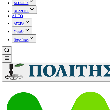
ΑΠΟΨΕΙΣ
BUZZLIFE
AUTO
ΑΓΟΡΑ
Γηπεδο
Παραθυρο