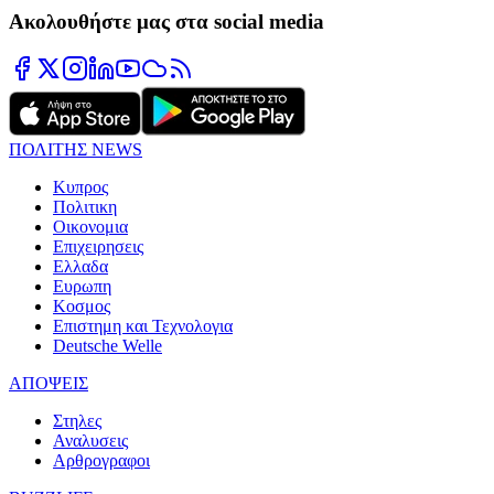
Ακολουθήστε μας στα social media
ΠΟΛΙΤΗΣ NEWS
Κυπρος
Πολιτικη
Οικονομια
Επιχειρησεις
Ελλαδα
Ευρωπη
Κοσμος
Επιστημη και Τεχνολογια
Deutsche Welle
ΑΠΟΨΕΙΣ
Στηλες
Αναλυσεις
Αρθρογραφοι