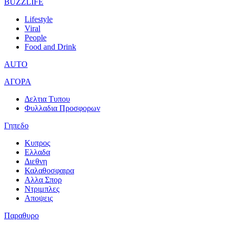
BUZZLIFE
Lifestyle
Viral
People
Food and Drink
AUTO
ΑΓΟΡΑ
Δελτια Τυπου
Φυλλαδια Προσφορων
Γηπεδο
Κυπρος
Ελλαδα
Διεθνη
Καλαθοσφαιρα
Αλλα Σπορ
Ντριμπλες
Αποψεις
Παραθυρο