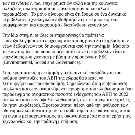
των επενδυτών, των επιχειρηματιών αλλά και της κοινωνίας
αλλάζουν, οικονομικοί τομείς αναπτύσσονται και άλλοι
παρακμάζουν. Το μόνο σίγουρο είναι ότι ζούμε σε ένα δυναμικό
περιβάλλον, τεχνολογικά αναβαθμισμένο με «εμπλεκόμενα
συμφέροντα» και συσχετισμό / διασύνδεση γεγονότων.
Την ίδια στιγμή, οι ίδιες οι επιχειρήσεις θα πρέπει να
επαναξιολογήσουν τα επιχειρηματικά τους μοντέλα στη βάση των
νέων δεδομένων που δημιουργούνται από την πανδημία. Μια από
τις καινοτομίες που παρουσιάζει αυτό το νέο περιβάλλον είναι οι
επενδύσεις που γίνονται με βάση την προσέγγιση ESG
(Environmental, Social and Governance).
Συμπερασματικά, η εκτίμηση για σημαντική επιβράδυνση του
ρυθμού ανάπτυξης του ΑΕΠ της χώρας θα πρέπει να
λειτουργήσει ως προειδοποίηση. Σημειώνεται ότι η επιβράδυνση
οφείλεται και στον αναμενόμενο περιορισμό του πληθωρισμού (για
παράδειγμα το ονομαστικό ποσοστό ενίσχυσης του ΑΕΠ το 2022
οφείλεται και στον υψηλό πληθωρισμό, ενώ σε πραγματικές αξίες
θα ήταν μικρότερο). Προτεραιότητα, πέραν από την ανάλυση των
αδυναμιών και δυνατοτήτων του κάθε τομέα της οικονομίας, πρέπει
να είναι ο μετασχηματισμός της οικονομίας μέσα από τη χρήση της
τεχνολογίας και την πράσινη μετάβαση.