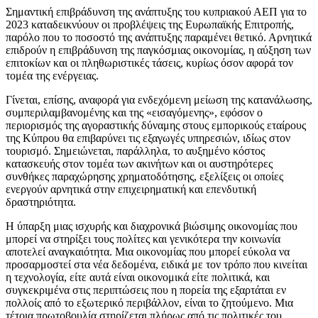
Σ
ημαντική επιβράδυνση της ανάπτυξης του κυπριακού ΑΕΠ για το
2023 καταδεικνύουν οι προβλέψεις της Ευρωπαϊκής Επιτροπής,
παρόλο που το ποσοστό της ανάπτυξης παραμένει θετικό. Αρνητικά
επιδρούν η επιβράδυνση της παγκόσμιας οικονομίας, η αύξηση των
επιτοκίων και οι πληθωριστικές τάσεις, κυρίως όσον αφορά τον
τομέα της ενέργειας.
Γίνεται, επίσης, αναφορά για ενδεχόμενη μείωση της κατανάλωσης,
συμπεριλαμβανομένης και της «εισαγόμενης», εφόσον ο
περιορισμός της αγοραστικής δύναμης στους εμπορικούς εταίρους
της Κύπρου θα επιβαρύνει τις εξαγωγές υπηρεσιών, ιδίως στον
τουρισμό. Σημειώνεται, παράλληλα, το αυξημένο κόστος
κατασκευής στον τομέα των ακινήτων και οι αυστηρότερες
συνθήκες παραχώρησης χρηματοδότησης, εξελίξεις οι οποίες
ενεργούν αρνητικά στην επιχειρηματική και επενδυτική
δραστηριότητα.
Η ύπαρξη μιας ισχυρής και διαχρονικά βιώσιμης οικονομίας που
μπορεί να στηρίξει τους πολίτες και γενικότερα την κοινωνία
αποτελεί αναγκαιότητα. Μια οικονομίας που μπορεί εύκολα να
προσαρμοστεί στα νέα δεδομένα, ειδικά με τον τρόπο που κινείται
η τεχνολογία, είτε αυτά είναι οικονομικά είτε πολιτικά, και
συγκεκριμένα στις περιπτώσεις που η πορεία της εξαρτάται εν
πολλοίς από το εξωτερικό περιβάλλον, είναι το ζητούμενο. Μια
τέτοια πρωτοβουλία στηρίζεται πλήρως από τις πολιτικές του