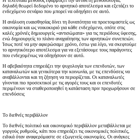
Η τελευταία μέθοδος εφαρμόζει την αντίθετη μεθοδολογία,
δηλαδή θεωρεί δεδομένο το αρνητικό αποτέλεσμα και εξετάζει το
ενδεχόμενο σενάριο που μπορεί να οδηγήσει σε αυτό.
Η ανάλυση ευαισθησίας δίνει τη δυνατότητα να προετοιμαστείς ως
οικονομία και ως νοικοκυριό για κάθε ενδεχόμενο, οπότε στις
καλές χρόνιές δημιουργείς «αντισώματα» για τις περιόδους ύφεσης,
ενώ δημιουργείς το πλάνο αναχαίτησης των αρνητικών συνεπειών.
Ίσως ποτέ να μην αφιερώσαμε χρόνο, έστω για λίγο, να σκεφτούμε
το αρνητικότερο αποτέλεσμα για να εξετάσουμε τους παράγοντες
που ενδεχομένως να οδηγήσουν σε αυτό.
Η αβεβαιότητα επηρεάζει την ψυχολογία των επενδυτών, των
καταναλωτών και γενικότερα την κοινωνία, με τις επενδύσεις να
αναβάλλονται και τη ζήτηση να περιορίζεται. Οι καταναλωτές
γίνονται πιο προσεκτικοί με τις αγορές τους και οι επενδυτές
περιμένουν να σταθεροποιηθεί η κατάσταση πριν προχωρήσουν σε
επενδύσεις
Το διεθνές περιβάλλον
Το διεθνές πολιτικό και οικονομικό περιβάλλον μεταβάλλεται με
γοργούς ρυθμούς, κάτι που επηρεάζει τις οικονομικές πολιτικές,
ειδικά όταν αναφερόμαστε σε εξωγενείς οικονομίες. Οι ανάγκες