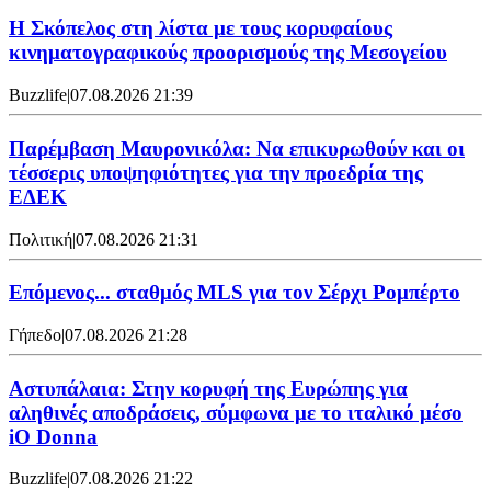
Η Σκόπελος στη λίστα με τους κορυφαίους
κινηματογραφικούς προορισμούς της Μεσογείου
Buzzlife
|
07.08.2026 21:39
Παρέμβαση Μαυρονικόλα: Να επικυρωθούν και οι
τέσσερις υποψηφιότητες για την προεδρία της
ΕΔΕΚ
Πολιτική
|
07.08.2026 21:31
Επόμενος... σταθμός MLS για τον Σέρχι Ρομπέρτο
Γήπεδο
|
07.08.2026 21:28
Αστυπάλαια: Στην κορυφή της Ευρώπης για
αληθινές αποδράσεις, σύμφωνα με το ιταλικό μέσο
iO Donna
Buzzlife
|
07.08.2026 21:22