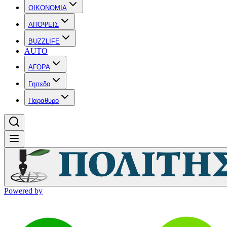
OIKONOMIA
ΑΠΟΨΕΙΣ
BUZZLIFE
AUTO
ΑΓΟΡΑ
Γηπεδο
Παραθυρο
Powered by