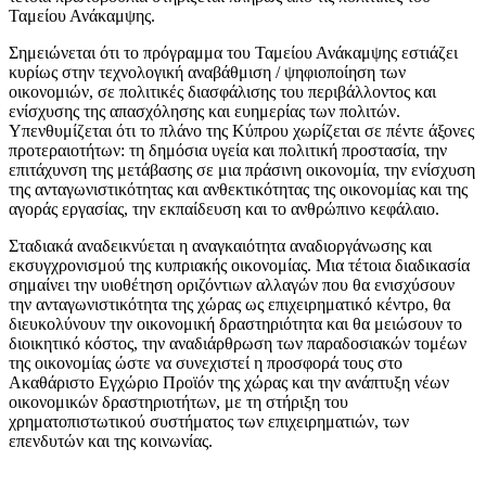
Ταμείου Ανάκαμψης.
Σημειώνεται ότι το πρόγραμμα του Ταμείου Ανάκαμψης εστιάζει
κυρίως στην τεχνολογική αναβάθμιση / ψηφιοποίηση των
οικονομιών, σε πολιτικές διασφάλισης του περιβάλλοντος και
ενίσχυσης της απασχόλησης και ευημερίας των πολιτών.
Υπενθυμίζεται ότι το πλάνο της Κύπρου χωρίζεται σε πέντε άξονες
προτεραιοτήτων: τη δημόσια υγεία και πολιτική προστασία, την
επιτάχυνση της μετάβασης σε μια πράσινη οικονομία, την ενίσχυση
της ανταγωνιστικότητας και ανθεκτικότητας της οικονομίας και της
αγοράς εργασίας, την εκπαίδευση και το ανθρώπινο κεφάλαιο.
Σταδιακά αναδεικνύεται η αναγκαιότητα αναδιοργάνωσης και
εκσυγχρονισμού της κυπριακής οικονομίας. Μια τέτοια διαδικασία
σημαίνει την υιοθέτηση οριζόντιων αλλαγών που θα ενισχύσουν
την ανταγωνιστικότητα της χώρας ως επιχειρηματικό κέντρο, θα
διευκολύνουν την οικονομική δραστηριότητα και θα μειώσουν το
διοικητικό κόστος, την αναδιάρθρωση των παραδοσιακών τομέων
της οικονομίας ώστε να συνεχιστεί η προσφορά τους στο
Ακαθάριστο Εγχώριο Προϊόν της χώρας και την ανάπτυξη νέων
οικονομικών δραστηριοτήτων, με τη στήριξη του
χρηματοπιστωτικού συστήματος των επιχειρηματιών, των
επενδυτών και της κοινωνίας.