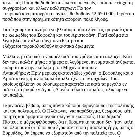
τα λεφτά; Πόσα θα δοθούν σε εικαστικά events, πόσα σε ενίσχυση
συγγραφέων και άλλων καλλιτεχνών; Για τον
κυπριακό κινηματογράφο πάντως, θα δοθούν €2.650.000. Τεράστια
ποσά που στην πραγματικότητα αφορούν πολύ λίγους.
Γιατί έχουμε καταντήσει να βλέπουμε τόσο λίγοι τις τραγωδίες και
τις κωμωδίες του Σοφοκλή και του Αριστοφάνη; Γιατί ακόμα πιο
λίγοι βλέπουν άλλα σύγχρονα θέατρα και
ελάχιστοι παρακολουθούν εικαστικά δρώμενα;
Μάλλον, μέσα από την παρέλευση του χρόνου, κάτι αλλάζει. Κάτι
δεν πάει καλά ή μήπως σήμερα οι λεγόμενοι πνευματικοί άνθρωποι
εισπράττουν την εκδίκηση του Μηχανισμού των
Αντικυθήρων; Πριν μερικές εκατοντάδες χρόνια, ο Σοφοκλής και ο
Αριστοφάνης ήταν οι λαϊκοί καλλιτέχνες των αρχαίων. Τους
οποίους έβλεπαν σε ολοήμερες παραστάσεις κατά τα μεγάλα εν
άστει ή τα μικρά εν Αγροίς Διονύσια όλοι οι πολίτες, ηλικιωμένοι
και παιδιά.
Γκρίνιαζαν, βέβαια, όπως πάντα κάποιοι βαρύγδουποι της πολιτικής
και του πολιτισμού. Ο Πλάτωνας, για παράδειγμα, θεωρούσε κάτι
ποιητές και δραματουργούς ολίγον τι ελαφρούς. Ποπ δηλαδή.
Πίστευε ο μέγας φιλόσοφος ότι η δραματική ποίηση δεν ήταν καλή
και όλοι αυτοί οι τύποι που έγραφαν τέτοια μπασκλάς έργα, όπως ο
Ευριπίδης, θα έπρεπε να εξοριστούν από την πολιτεία του. Ο