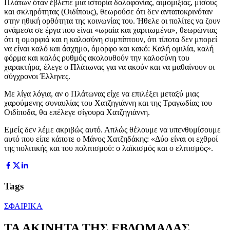
Πλάτων όταν έβλεπε μια ιστορία δολοφονίας, αιμομιξίας, μίσους
και σκληρότητας (Οιδίπους), θεωρούσε ότι δεν ανταποκρινόταν
στην ηθική ορθότητα της κοινωνίας του. Ήθελε οι πολίτες να ζουν
ανάμεσα σε έργα που είναι «ωραία και χαριτωμένα», θεωρώντας
ότι η ομορφιά και η καλοσύνη συμπίπτουν, ότι τίποτα δεν μπορεί
να είναι καλό και άσχημο, όμορφο και κακό: Καλή ομιλία, καλή
φόρμα και καλός ρυθμός ακολουθούν την καλοσύνη του
χαρακτήρα, έλεγε ο Πλάτωνας για να ακούν και να μαθαίνουν οι
σύγχρονοι Έλληνες.
Με λίγα λόγια, αν ο Πλάτωνας είχε να επιλέξει μεταξύ μιας
χαρούμενης συναυλίας του Χατζηγιάννη και της Τραγωδίας του
Οιδίποδα, θα επέλεγε σίγουρα Χατζηγιάννη.
Εμείς δεν λέμε ακριβώς αυτό. Απλώς θέλουμε να υπενθυμίσουμε
αυτό που είπε κάποτε ο Μάνος Χατζηδάκης: «Δύο είναι οι εχθροί
της πολιτικής και του πολιτισμού: ο λαϊκισμός και ο ελιτισμός».
Tags
ΣΦΑΙΡΙΚΑ
ΤΑ ΑΚΙΝΗΤΑ ΤΗΣ ΕΒΔΟΜΑΔΑΣ