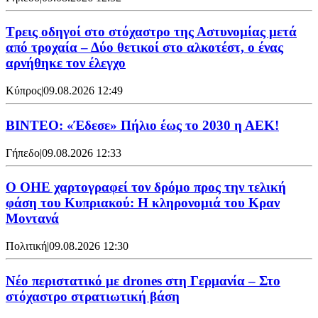
Τρεις οδηγοί στο στόχαστρο της Αστυνομίας μετά
από τροχαία – Δύο θετικοί στο αλκοτέστ, ο ένας
αρνήθηκε τον έλεγχο
Κύπρος
|
09.08.2026 12:49
ΒΙΝΤΕΟ: «Έδεσε» Πήλιο έως το 2030 η ΑΕΚ!
Γήπεδο
|
09.08.2026 12:33
Ο ΟΗΕ χαρτογραφεί τον δρόμο προς την τελική
φάση του Κυπριακού: Η κληρονομιά του Κραν
Μοντανά
Πολιτική
|
09.08.2026 12:30
Νέο περιστατικό με drones στη Γερμανία – Στο
στόχαστρο στρατιωτική βάση