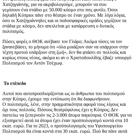
Χατζηγιάννης, για να ακριβολογούμε, μπορούν να σου
γεμίσουν ένα στάδιο με 50.000 κόσμο στο πιτς φυτίλι. Όσοι
δηλαδή Κύπριοι πάνε στο θέατρο σε έναν χρόνο. Με λίγα λόγια,
όσο οι Χατζηγιάννηδες και οι ποδοσφαιρικές ομάδες γεμίζουν τα
στάδια με κόσμο, δεν απειλείται με κατάρρευση ο δυτικός
πολιτισμός.
Πόσες φορές ο ΘΟΚ ανέβασε τον Γλάρο; Ακόμα τόσες να τον
ξανανεβάσει, το μήνυμα ότι «όλα μοιάζουν σαν να υπάρχουν στην
τέχνη προτού υπάρξουν στη ζωή», δεν θα φτάσει σε πολλούς και
κυρίως στους νέους, ακόμα κι αν ο Χριστοδουλίδης έβαζε υπουργό
Πολιτισμού τον Αντόν Τσέχωφ.
Το επίπεδο
Αυτοί που αυτοπροσδιορίζονται ως οι άνθρωποι του πολιτισμού
στην Κύπρο, έχουμε την εντύπωση ότι θα διαφωνήσουν.
Ο πολιτισμός, λένε, στην πραγματικότητα αφορά τους λίγους και
όχι τους πολλούς. Πόσους θεατρόφιλους έχει η Κύπρος; Δεν
πιστεύω να ξεπερνούν τις 2-3.000 άτομα παγκύπρια. Ο ΘΟΚ για να
εξυπηρετεί αυτά τα άτομα έχει έναν προϋπολογισμό κοντά στα 10
εκατ. ευρώ. Για το 2023, ο προϋπολογισμός του Υφυπουργείου
Πολιτισμού θα είναι κοντά στα 30 εκατ. ευρώ. Πού θα πάνε αυτά