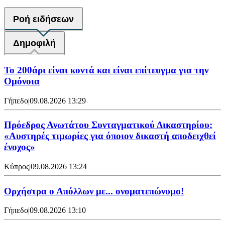
Ροή ειδήσεων
Δημοφιλή
Το 200άρι είναι κοντά και είναι επίτευγμα για την
Ομόνοια
Γήπεδο
|
09.08.2026 13:29
Πρόεδρος Ανωτάτου Συνταγματικού Δικαστηρίου:
«Αυστηρές τιμωρίες για όποιον δικαστή αποδειχθεί
ένοχος»
Κύπρος
|
09.08.2026 13:24
Ορχήστρα o Aπόλλων με... ονοματεπώνυμο!
Γήπεδο
|
09.08.2026 13:10