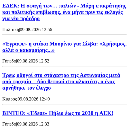
ΕΔΕΚ: Η σφαγή των… παλιών - Μάχη επικράτησης
και πολιτικής επιβίωσης, ένα μήνα πριν τις εκλογές
για νέο πρόεδρο
Πολιτική
|
09.08.2026 12:56
«Έγραψε» η ατάκα Μουρίνιο για Σίλβα: «Χρήσιμος,
αλλά ο κακομοίρης...»
Γήπεδο
|
09.08.2026 12:52
Τρεις οδηγοί στο στόχαστρο της Αστυνομίας μετά
από τροχαία – Δύο θετικοί στο αλκοτέστ, ο ένας
αρνήθηκε τον έλεγχο
Κύπρος
|
09.08.2026 12:49
ΒΙΝΤΕΟ: «Έδεσε» Πήλιο έως το 2030 η ΑΕΚ!
Γήπεδο
|
09.08.2026 12:33