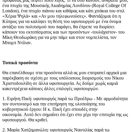
προφανώς μας πέφτει πολύ λίγος. Τι να σου κάνουν, άνθρωπέ μου,
ένα πτυχίο της Μουσικής Ακαδημίας Λονδίνου (Royal College Of
London), ένα πτυχίο πιάνου και κιθάρας και κάτι χιτάκια του στιλ
«Χέρια Ψηλά» και «Αν μου τηλεφωνούσες». Φαντάζομαι ότι η
Κύπρος για να καλύψει τη θέση του υφυπουργού με ένα όνομα
αντάξιο του πολιτισμού που παράγει, θα έπρεπε να διορίσει
κάποιον του εκτοπίσματος και των προσόντων -τουλάχιστον- του
Μίκη Θεοδωράκη για να μην πάμε και στον νομπελίστα, τον
Μπομπ Ντίλαν.
Τυπικά προσόντα
Θα επανέλθουμε στα προσόντα αλλά ας μου επιτραπεί αρχικά μια
παρέκβαση σε σχέση με τους υπόλοιπους διορισμούς του Νίκου
Χριστοδουλίδη σε άλλα υφυπουργεία. Ας δούμε χωρίς καμιά
κακεντρέχεια κάποιες άλλες επιλογές υφυπουργών.
1. Ειρήνη Πική: υφυπουργός παρά τω Προέδρω - Με αρμοδιότητα
τον συντονισμό και την επιτήρηση της υλοποίησης του
κυβερνητικού έργου: Η κ. Πική έχει σπουδές στην
οικονομία. Αυτό δεν σημαίνει ότι έχει στο χέρι την επιτυχία της ως
υφυπουργού. Θα κριθεί.
2. Μαρία Χατζημανώλη: υφυπουργός Ναυτιλίας παρά τω