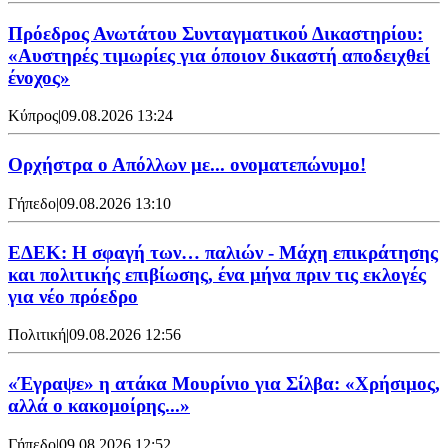
Πρόεδρος Ανωτάτου Συνταγματικού Δικαστηρίου:
«Αυστηρές τιμωρίες για όποιον δικαστή αποδειχθεί
ένοχος»
Κύπρος
|
09.08.2026 13:24
Ορχήστρα o Aπόλλων με... ονοματεπώνυμο!
Γήπεδο
|
09.08.2026 13:10
ΕΔΕΚ: Η σφαγή των… παλιών - Μάχη επικράτησης
και πολιτικής επιβίωσης, ένα μήνα πριν τις εκλογές
για νέο πρόεδρο
Πολιτική
|
09.08.2026 12:56
«Έγραψε» η ατάκα Μουρίνιο για Σίλβα: «Χρήσιμος,
αλλά ο κακομοίρης...»
Γήπεδο
|
09.08.2026 12:52