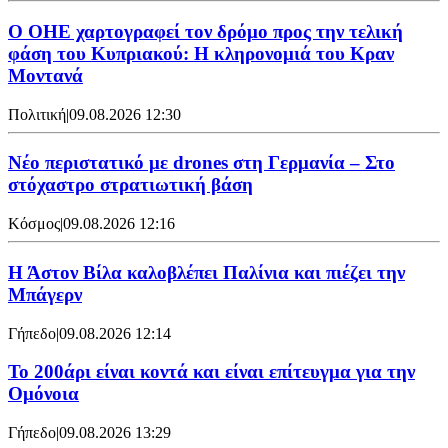
Ο ΟΗΕ χαρτογραφεί τον δρόμο προς την τελική
φάση του Κυπριακού: Η κληρονομιά του Κραν
Μοντανά
Πολιτική
|
09.08.2026 12:30
Νέο περιστατικό με drones στη Γερμανία – Στο
στόχαστρο στρατιωτική βάση
Κόσμος
|
09.08.2026 12:16
Η Άστον Βίλα καλοβλέπει Παλίνια και πιέζει την
Μπάγερν
Γήπεδο
|
09.08.2026 12:14
Το 200άρι είναι κοντά και είναι επίτευγμα για την
Ομόνοια
Γήπεδο
|
09.08.2026 13:29