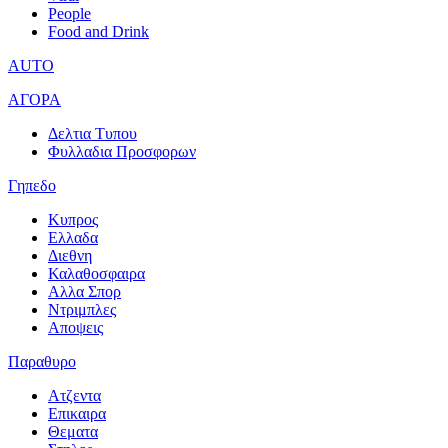
People
Food and Drink
AUTO
ΑΓΟΡΑ
Δελτια Τυπου
Φυλλαδια Προσφορων
Γηπεδο
Κυπρος
Ελλαδα
Διεθνη
Καλαθοσφαιρα
Αλλα Σπορ
Ντριμπλες
Αποψεις
Παραθυρο
Ατζεντα
Επικαιρα
Θεματα