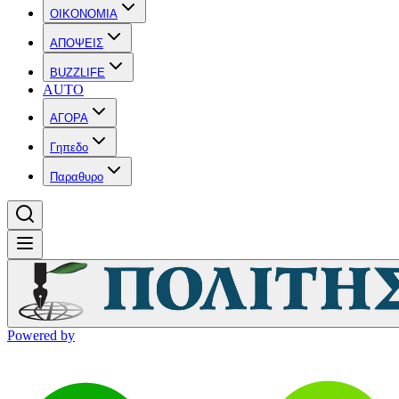
OIKONOMIA
ΑΠΟΨΕΙΣ
BUZZLIFE
AUTO
ΑΓΟΡΑ
Γηπεδο
Παραθυρο
Powered by