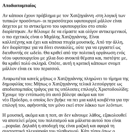
Αποδιοπομπαίος
Αν κάποιοι έχουν πρόβλημα με τον Χατζηγιάννη -στη λογική των
τυπικών προσόντων- οι περισσότεροι υφυπουργοί μάλλον είναι
άσχετοι με το αντικείμενο του υφυπουργείου στο οποίο
διορίστηκαν. Αν θέλουμε δε να είμαστε και ολίγον αντικειμενικοί,
ο πιο σχετικός είναι ο Μιχάλης Χατζηγιάννης. Είναι
καλλιτέχνης και έχει και κάποια πτυχία μουσικής. Από την άλλη,
δεν διορίστηκε για να δίνει συναυλίες, ούτε για να εργαστεί ως
διευθυντής σε ωδείο. Θα κριθεί από την πολιτική οργάνωση ενός
νέου υφυπουργείου με χίλια δυο ανοικτά θέματα και, πιστέψτε με,
θα κριθεί πολύ σκληρά. Οπότε, αυτή η κριτική κάποιων σνομπ
μάλλον είναι εκ του περισσού.
Αναρωτιέται κανείς μήπως ο Χατζηγιάννης πληρώνει το τίμημα της
δημοφιλίας του; Μήπως ο Χατζηγιάννης τελικά λειτούργησε ως
αποδιοπομπαίος τράγος για τις υπόλοιπες επιλογές Χριστοδουλίδη;
Έχουμε την εντύπωση ότι αυτό βόλεψε ακόμα και τον
νέο Πρόεδρο, ο οποίος δεν βγήκε να πει μια καλή κουβέντα για την
επιλογή του, αφήνοντάς τον μόνο εκεί στον λάκκο των λεόντων.
Η μουσική, ακόμα και η ποπ, αν δεν κάνουμε λάθος, εξακολουθεί
να αποτελεί μέρος του πολιτισμού και μάλιστα αυτού που είναι
...popular. Δηλαδή η αποδοχή της είναι μαζική και αφορά τη
συντριπτική πλειοψηφία του πληθυσμού. Κάτι τύποι όπως ο