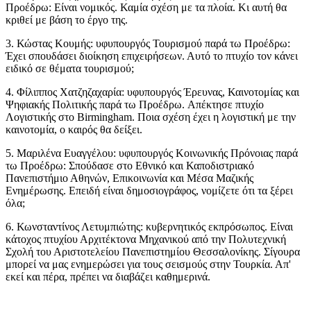
Προέδρω: Είναι νομικός. Καμία σχέση με τα πλοία. Κι αυτή θα
κριθεί με βάση το έργο της.
3. Κώστας Κουμής: υφυπουργός Τουρισμού παρά τω Προέδρω:
Έχει σπουδάσει διοίκηση επιχειρήσεων. Αυτό το πτυχίο τον κάνει
ειδικό σε θέματα τουρισμού;
4. Φίλιππος Χατζηζαχαρία: υφυπουργός Έρευνας, Καινοτομίας και
Ψηφιακής Πολιτικής παρά τω Προέδρω. Απέκτησε πτυχίο
Λογιστικής στο Birmingham. Ποια σχέση έχει η λογιστική με την
καινοτομία, ο καιρός θα δείξει.
5. Μαριλένα Ευαγγέλου: υφυπουργός Κοινωνικής Πρόνοιας παρά
τω Προέδρω: Σπούδασε στο Εθνικό και Καποδιστριακό
Πανεπιστήμιο Αθηνών, Επικοινωνία και Μέσα Μαζικής
Ενημέρωσης. Επειδή είναι δημοσιογράφος, νομίζετε ότι τα ξέρει
όλα;
6. Κωνσταντίνος Λετυμπιώτης: κυβερνητικός εκπρόσωπος. Είναι
κάτοχος πτυχίου Αρχιτέκτονα Μηχανικού από την Πολυτεχνική
Σχολή του Αριστοτελείου Πανεπιστημίου Θεσσαλονίκης. Σίγουρα
μπορεί να μας ενημερώσει για τους σεισμούς στην Τουρκία. Απ'
εκεί και πέρα, πρέπει να διαβάζει καθημερινά.