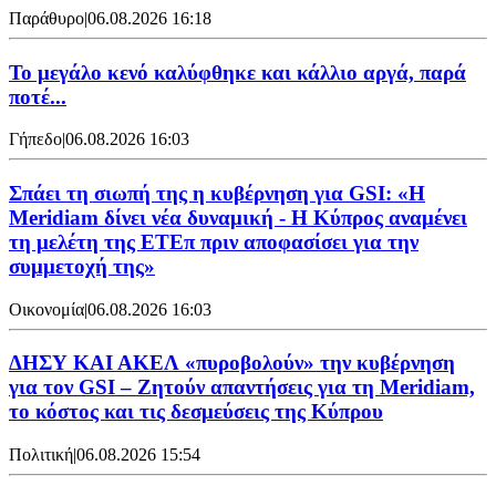
Παράθυρο
|
06.08.2026 16:18
Το μεγάλο κενό καλύφθηκε και κάλλιο αργά, παρά
ποτέ...
Γήπεδο
|
06.08.2026 16:03
Σπάει τη σιωπή της η κυβέρνηση για GSI: «Η
Meridiam δίνει νέα δυναμική - Η Κύπρος αναμένει
τη μελέτη της ΕΤΕπ πριν αποφασίσει για την
συμμετοχή της»
Οικονομία
|
06.08.2026 16:03
ΔΗΣΥ ΚΑΙ ΑΚΕΛ «πυροβολούν» την κυβέρνηση
για τον GSI – Ζητούν απαντήσεις για τη Meridiam,
το κόστος και τις δεσμεύσεις της Κύπρου
Πολιτική
|
06.08.2026 15:54