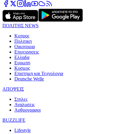
ΠΟΛΙΤΗΣ NEWS
Κυπρος
Πολιτικη
Οικονομια
Επιχειρησεις
Ελλαδα
Ευρωπη
Κοσμος
Επιστημη και Τεχνολογια
Deutsche Welle
ΑΠΟΨΕΙΣ
Στηλες
Αναλυσεις
Αρθρογραφοι
BUZZLIFE
Lifestyle