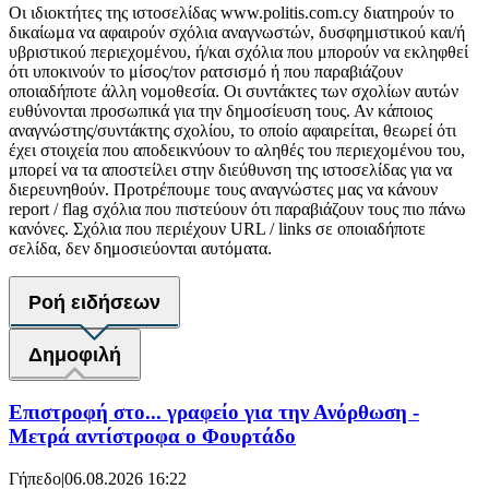
Οι ιδιοκτήτες της ιστοσελίδας www.politis.com.cy διατηρούν το
δικαίωμα να αφαιρούν σχόλια αναγνωστών, δυσφημιστικού και/ή
υβριστικού περιεχομένου, ή/και σχόλια που μπορούν να εκληφθεί
ότι υποκινούν το μίσος/τον ρατσισμό ή που παραβιάζουν
οποιαδήποτε άλλη νομοθεσία. Οι συντάκτες των σχολίων αυτών
ευθύνονται προσωπικά για την δημοσίευση τους. Αν κάποιος
αναγνώστης/συντάκτης σχολίου, το οποίο αφαιρείται, θεωρεί ότι
έχει στοιχεία που αποδεικνύουν το αληθές του περιεχομένου του,
μπορεί να τα αποστείλει στην διεύθυνση της ιστοσελίδας για να
διερευνηθούν. Προτρέπουμε τους αναγνώστες μας να κάνουν
report / flag σχόλια που πιστεύουν ότι παραβιάζουν τους πιο πάνω
κανόνες. Σχόλια που περιέχουν URL / links σε οποιαδήποτε
σελίδα, δεν δημοσιεύονται αυτόματα.
Ροή ειδήσεων
Δημοφιλή
Επιστροφή στο... γραφείο για την Ανόρθωση -
Μετρά αντίστροφα ο Φουρτάδο
Γήπεδο
|
06.08.2026 16:22