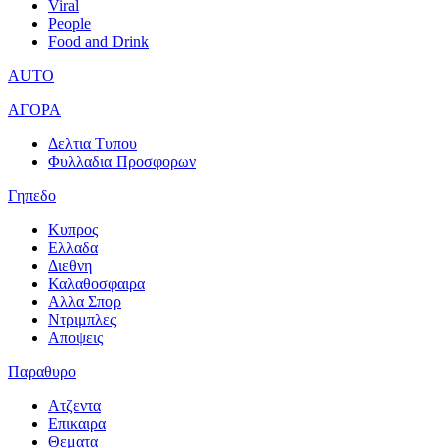
Viral
People
Food and Drink
AUTO
ΑΓΟΡΑ
Δελτια Τυπου
Φυλλαδια Προσφορων
Γηπεδο
Κυπρος
Ελλαδα
Διεθνη
Καλαθοσφαιρα
Αλλα Σπορ
Ντριμπλες
Αποψεις
Παραθυρο
Ατζεντα
Επικαιρα
Θεματα