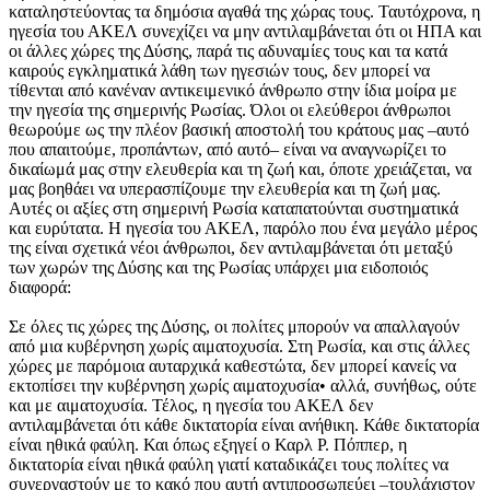
καταληστεύοντας τα δημόσια αγαθά της χώρας τους. Ταυτόχρονα, η
ηγεσία του ΑΚΕΛ συνεχίζει να μην αντιλαμβάνεται ότι οι ΗΠΑ και
οι άλλες χώρες της Δύσης, παρά τις αδυναμίες τους και τα κατά
καιρούς εγκληματικά λάθη των ηγεσιών τους, δεν μπορεί να
τίθενται από κανέναν αντικειμενικό άνθρωπο στην ίδια μοίρα με
την ηγεσία της σημερινής Ρωσίας. Όλοι οι ελεύθεροι άνθρωποι
θεωρούμε ως την πλέον βασική αποστολή του κράτους μας –αυτό
που απαιτούμε, προπάντων, από αυτό– είναι να αναγνωρίζει το
δικαίωμά μας στην ελευθερία και τη ζωή και, όποτε χρειάζεται, να
μας βοηθάει να υπερασπίζουμε την ελευθερία και τη ζωή μας.
Αυτές οι αξίες στη σημερινή Ρωσία καταπατούνται συστηματικά
και ευρύτατα. Η ηγεσία του ΑΚΕΛ, παρόλο που ένα μεγάλο μέρος
της είναι σχετικά νέοι άνθρωποι, δεν αντιλαμβάνεται ότι μεταξύ
των χωρών της Δύσης και της Ρωσίας υπάρχει μια ειδοποιός
διαφορά:
Σε όλες τις χώρες της Δύσης, οι πολίτες μπορούν να απαλλαγούν
από μια κυβέρνηση χωρίς αιματοχυσία. Στη Ρωσία, και στις άλλες
χώρες με παρόμοια αυταρχικά καθεστώτα, δεν μπορεί κανείς να
εκτοπίσει την κυβέρνηση χωρίς αιματοχυσία• αλλά, συνήθως, ούτε
και με αιματοχυσία. Τέλος, η ηγεσία του ΑΚΕΛ δεν
αντιλαμβάνεται ότι κάθε δικτατορία είναι ανήθικη. Κάθε δικτατορία
είναι ηθικά φαύλη. Και όπως εξηγεί ο Καρλ Ρ. Πόππερ, η
δικτατορία είναι ηθικά φαύλη γιατί καταδικάζει τους πολίτες να
συνεργαστούν με το κακό που αυτή αντιπροσωπεύει –τουλάχιστον