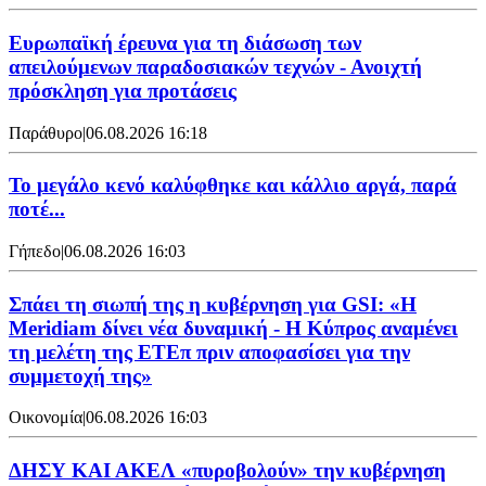
Ευρωπαϊκή έρευνα για τη διάσωση των
απειλούμενων παραδοσιακών τεχνών - Ανοιχτή
πρόσκληση για προτάσεις
Παράθυρο
|
06.08.2026 16:18
Το μεγάλο κενό καλύφθηκε και κάλλιο αργά, παρά
ποτέ...
Γήπεδο
|
06.08.2026 16:03
Σπάει τη σιωπή της η κυβέρνηση για GSI: «Η
Meridiam δίνει νέα δυναμική - Η Κύπρος αναμένει
τη μελέτη της ΕΤΕπ πριν αποφασίσει για την
συμμετοχή της»
Οικονομία
|
06.08.2026 16:03
ΔΗΣΥ ΚΑΙ ΑΚΕΛ «πυροβολούν» την κυβέρνηση