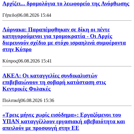
Αρχίζει... δρομολόγια το λεωφορείο της Ανόρθωσης
Γήπεδο
|
06.08.2026 15:44
Λάρνακα: Παραπέμφθηκαν σε δίκη οι πέντε
κατηγορούμενοι για τρομοκρατία - Οι Αρχές
διερευνούν σχέδιο με στόχο ισραηλινά συμφέροντα
στην Κύπρο
Κύπρος
|
06.08.2026 15:41
ΑΚΕΛ: Οι καταγγελίες συνδικαλιστών
επιβεβαιώνουν τη σοβαρή κατάσταση στις
Κεντρικές Φυλακές
Πολιτική
|
06.08.2026 15:36
«Τρεις μήνες χωρίς εισόδημα»: Εργαζόμενοι του
ΥΠΑΝ καταγγέλλουν εργασιακή αβεβαιότητα και
απειλούν με προσφυγή στην ΕΕ