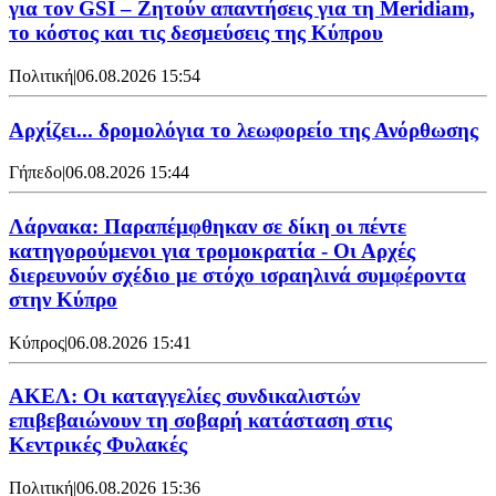
για τον GSI – Ζητούν απαντήσεις για τη Meridiam,
το κόστος και τις δεσμεύσεις της Κύπρου
Πολιτική
|
06.08.2026 15:54
Αρχίζει... δρομολόγια το λεωφορείο της Ανόρθωσης
Γήπεδο
|
06.08.2026 15:44
Λάρνακα: Παραπέμφθηκαν σε δίκη οι πέντε
κατηγορούμενοι για τρομοκρατία - Οι Αρχές
διερευνούν σχέδιο με στόχο ισραηλινά συμφέροντα
στην Κύπρο
Κύπρος
|
06.08.2026 15:41
ΑΚΕΛ: Οι καταγγελίες συνδικαλιστών
επιβεβαιώνουν τη σοβαρή κατάσταση στις
Κεντρικές Φυλακές
Πολιτική
|
06.08.2026 15:36