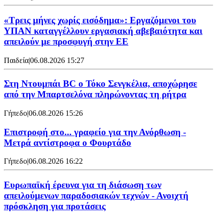
«Τρεις μήνες χωρίς εισόδημα»: Εργαζόμενοι του
ΥΠΑΝ καταγγέλλουν εργασιακή αβεβαιότητα και
απειλούν με προσφυγή στην ΕΕ
Παιδεία
|
06.08.2026 15:27
Στη Nτουμπάι BC ο Τόκο Σενγκέλια, αποχώρησε
από την Μπαρτσελόνα πληρώνοντας τη ρήτρα
Γήπεδο
|
06.08.2026 15:26
Επιστροφή στο... γραφείο για την Ανόρθωση -
Μετρά αντίστροφα ο Φουρτάδο
Γήπεδο
|
06.08.2026 16:22
Ευρωπαϊκή έρευνα για τη διάσωση των
απειλούμενων παραδοσιακών τεχνών - Ανοιχτή
πρόσκληση για προτάσεις