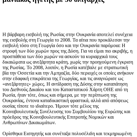
Η βάρβαρη εισβολή της Ρωσίας στην Ουκρανία αποτελεί συνέχεια
της εισβολής στη Γεωργία το 2008. Τα αίτια που προκάλεσαν την
εισβολή τόσο στη Γεωργία όσο και την Ουκρανία παρόμοια: Η
στροφή των δύο χωρών προς της Δύση. Για να είμαι πιο ακριβής, η
προσπάθεια των δύο χωρών να ασκούν τα κυριαρχικά τους
δικαιώματα ως ανεξάρτητα κράτη, χωρίς την προηγούμενη έγκριση
της Ρωσίας. Το 2008, λοιπόν, η Ρωσία κατέβαλε με στρατιωτική
βία την Οσσετία και την Αμπχαζία, δύο περιοχές οι οποίες ανήκουν
στην εδαφική επικράτεια της Γεωργίας, και τις αναγνώρισε ως
«ανεξάρτητες» χώρες. Η αντίδραση της Δύσης στην καταπάτηση
του Διεθνούς Δικαίου και του Καταστατικού Χάρτη ΟΗΕ από τη
Ρωσία, ήταν τότε, όπως και σήμερα, με την περίπτωση της
Ουκρανίας, έντονα καταδικαστική φραστικά, αλλά από απόψεως
ουσίας τίποτε το ιδιαίτερο. Ήμουν τότε μέλος της
Κοινοβουλευτικής Συνέλευσης του Συμβουλίου της Ευρώπης και
πρόεδρος της Κοινοβουλευτικής Επιτροπής Νομικών και
Ανθρωπίνων Δικαιωμάτων.
Ορίσθηκα Εισηγητής και συνέταξα πολυσέλιδη και τεκμηριωμένη