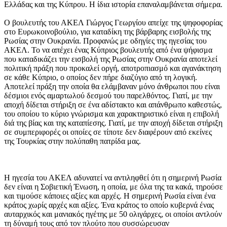
Ελλάδας και της Κύπρου. Η ίδια ιστορία επαναλαμβάνεται σήμερα.
Ο βουλευτής του ΑΚΕΛ Γιώργος Γεωργίου απείχε της ψηφοφορίας
στο Ευρωκοινοβούλιο, για καταδίκη της βάρβαρης εισβολής της
Ρωσίας στην Ουκρανία. Προφανώς με οδηγίες της ηγεσίας του
ΑΚΕΛ. Το να απέχει ένας Κύπριος βουλευτής από ένα ψήφισμα
που καταδικάζει την εισβολή της Ρωσίας στην Ουκρανία αποτελεί
πολιτική πράξη που προκαλεί οργή, αποτροπιασμό και αγανάκτηση
σε κάθε Κύπριο, ο οποίος δεν πήρε διαζύγιο από τη λογική.
Αποτελεί πράξη την οποία θα ελάμβαναν μόνο άνθρωποι που είναι
δέσμιοι ενός αμαρτωλού δεσμού του παρελθόντος. Γιατί, με την
αποχή δίδεται στήριξη σε ένα αδίστακτο και απάνθρωπο καθεστώς,
του οποίου το κύριο γνώρισμα και χαρακτηριστικό είναι η επιβολή
διά της βίας και της καταπίεσης. Γιατί, με την αποχή δίδεται στήριξη
σε συμπεριφορές οι οποίες σε τίποτε δεν διαφέρουν από εκείνες
της Τουρκίας στην πολύπαθη πατρίδα μας.
Η ηγεσία του ΑΚΕΛ αδυνατεί να αντιληφθεί ότι η σημερινή Ρωσία
δεν είναι η Σοβιετική Ένωση, η οποία, με όλα της τα κακά, τηρούσε
και τιμούσε κάποιες αξίες και αρχές. Η σημερινή Ρωσία είναι ένα
κράτος χωρίς αρχές και αξίες. Ένα κράτος το οποίο κυβερνά ένας
αυταρχικός και μανιακός ηγέτης με 50 ολιγάρχες, οι οποίοι αντλούν
τη δύναμή τους από τον πλούτο που συσσώρευσαν