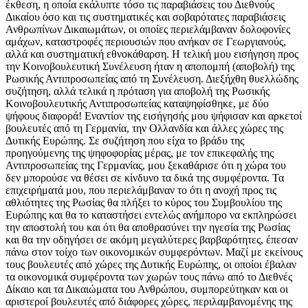
έκθεση, η οποία εκάλυπτε τόσο τις παραβιάσεις του Διεθνούς
Δικαίου όσο και τις συστηματικές και σοβαρότατες παραβιάσεις
Ανθρωπίνων Δικαιωμάτων, οι οποίες περιελάμβαναν δολοφονίες
αμάχων, καταστροφές περιουσιών που ανήκαν σε Γεωργιανούς,
αλλά και συστηματική εθνοκάθαρση. Η τελική μου εισήγηση προς
την Κοινοβουλευτική Συνέλευση ήταν η αποπομπή (αποβολή) της
Ρωσικής Αντιπροσωπείας από τη Συνέλευση. Διεξήχθη θυελλώδης
συζήτηση, αλλά τελικά η πρόταση για αποβολή της Ρωσικής
Κοινοβουλευτικής Αντιπροσωπείας καταψηφίσθηκε, με δύο
ψήφους διαφορά! Εναντίον της εισήγησής μου ψήφισαν και αρκετοί
βουλευτές από τη Γερμανία, την Ολλανδία και άλλες χώρες της
Δυτικής Ευρώπης. Σε συζήτηση που είχα το βράδυ της
προηγούμενης της ψηφοφορίας μέρας, με τον επικεφαλής της
Αντιπροσωπείας της Γερμανίας, μου ξεκαθάρισε ότι η χώρα του
δεν μπορούσε να θέσει σε κίνδυνο τα δικά της συμφέροντα. Τα
επιχειρήματά μου, που περιελάμβαναν το ότι η ανοχή προς τις
αθλιότητες της Ρωσίας θα πλήξει το κύρος του Συμβουλίου της
Ευρώπης και θα το καταστήσει εντελώς ανήμπορο να εκπληρώσει
την αποστολή του και ότι θα αποθρασύνει την ηγεσία της Ρωσίας
και θα την οδηγήσει σε ακόμη μεγαλύτερες βαρβαρότητες, έπεσαν
πάνω στον τοίχο των οικονομικών συμφερόντων. Μαζί με εκείνους
τους βουλευτές από χώρες της Δυτικής Ευρώπης, οι οποίοι έβαλαν
τα οικονομικά συμφέροντα των χωρών τους πάνω από το Διεθνές
Δίκαιο και τα Δικαιώματα του Ανθρώπου, συμπορεύτηκαν και οι
αριστεροί βουλευτές από διάφορες χώρες, περιλαμβανομένης της