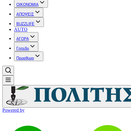
OIKONOMIA
ΑΠΟΨΕΙΣ
BUZZLIFE
AUTO
ΑΓΟΡΑ
Γηπεδο
Παραθυρο
Powered by