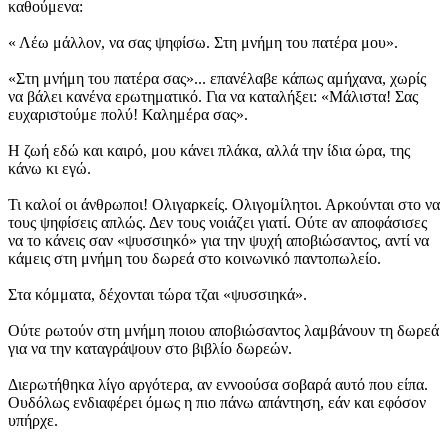
καθούμενα:
« Λέω μάλλον, να σας ψηφίσω. Στη μνήμη του πατέρα μου».
«Στη μνήμη του πατέρα σας»... επανέλαβε κάπως αμήχανα, χωρίς
να βάλει κανένα ερωτηματικό. Για να καταλήξει: «Μάλιστα! Σας
ευχαριστούμε πολύ! Καλημέρα σας».
Η ζωή εδώ και καιρό, μου κάνει πλάκα, αλλά την ίδια ώρα, της
κάνω κι εγώ.
Τι καλοί οι άνθρωποι! Ολιγαρκείς. Ολιγομίλητοι. Αρκούνται στο να
τους ψηφίσεις απλώς. Δεν τους νοιάζει γιατί. Ούτε αν αποφάσισες
να το κάνεις σαν «ψυσσιηκό» για την ψυχή αποβιώσαντος, αντί να
κάμεις στη μνήμη του δωρεά στο κοινωνικό παντοπωλείο.
Στα κόμματα, δέχονται τώρα τζαι «ψυσσιηκά».
Ούτε ρωτούν στη μνήμη ποιου αποβιώσαντος λαμβάνουν τη δωρεά
για να την καταγράψουν στο βιβλίο δωρεών.
Διερωτήθηκα λίγο αργότερα, αν εννοούσα σοβαρά αυτό που είπα.
Ουδόλως ενδιαφέρει όμως η πιο πάνω απάντηση, εάν και εφόσον
υπήρχε.