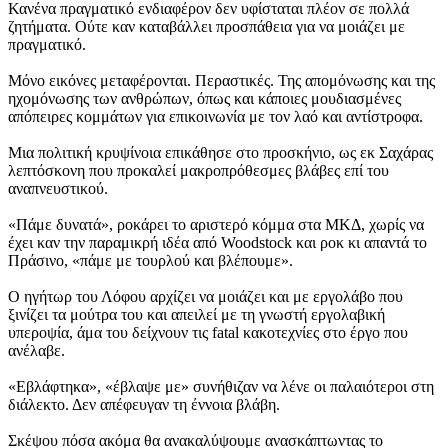
Κανένα πραγματικό ενδιαφέρον δεν υφίσταται πλέον σε πολλά
ζητήματα. Ούτε καν καταβάλλει προσπάθεια για να μοιάζει με
πραγματικό.
Μόνο εικόνες μεταφέρονται. Περαστικές. Της απομόνωσης και της
ηχομόνωσης των ανθρώπων, όπως και κάποιες μουδιασμένες
απόπειρες κομμάτων για επικοινωνία με τον λαό και αντίστροφα.
Μια πολιτική κρυψίνοια επικάθησε στο προσκήνιο, ως εκ Σαχάρας
λεπτόσκονη που προκαλεί μακροπρόθεσμες βλάβες επί του
αναπνευστικού.
«Πάμε δυνατά», ροκάρει το αριστερό κόμμα στα ΜΚΔ, χωρίς να
έχει καν την παραμικρή ιδέα από Woodstock και ροκ κι απαντά το
Πράσινο, «πάμε με τουρλού και βλέπουμε».
Ο ηγήτωρ του Λόφου αρχίζει να μοιάζει και με εργολάβο που
ξινίζει τα μούτρα του και απειλεί με τη γνωστή εργολαβική
υπεροψία, άμα του δείχνουν τις fatal κακοτεχνίες στο έργο που
ανέλαβε.
«Εβλάφτηκα», «έβλαψε με» συνήθιζαν να λένε οι παλαιότεροι στη
διάλεκτο. Δεν απέφευγαν τη έννοια βλάβη.
Σκέψου πόσα ακόμα θα ανακαλύψουμε ανασκάπτωντας το