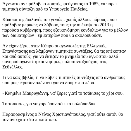
Άγνωστο αν πρόλαβε ο ποιητής, φεύγοντας το 1985, να πάρει
τιμητική σύνταξη από το Υπουργείο Παιδείας.
Κάποιοι της διπλανής του γενιάς - χωρίς άλλους πόρους - που
πρόλαβαν μερικώς να λάβουν, τους την απέκοψε το 2013 η
παρούσα κυβέρνηση, προς εξοικονόμηση κονδυλίων για το μέλλον
των διαβατηρίων - εμβατηρίων που θα ακολουθούσε.
Αν είχαν ζήσει στην Κύπρο οι αγωνιστές της Ελληνικής
Επανάστασης και λάμβαναν τιμητικές συντάξεις, θα τις απέκοπταν
και από αυτούς, για να έκτιζαν το μνημείο του αγνώστου αλλά
πονηρού αγωνιστή και νομίμως πολυσυνταξιούχου, στις
Σεϋχέλλες.
Τι να καις βιβλία, τι να κόβεις τιμητικές συντάξεις από ανθρώπους
που μας πέρασαν απέναντι για να δούμε πιο πέρα.
«Καημένε Μακρυγιάννη, να’ ξερες γιατί το τσάκισες το χέρι σου.
Το τσάκισες για να χορεύουν σέικ τα παλιόπαιδα».
Παραφρασμένος ο Ντίνος Χριστιανόπουλος, γιατί ούτε αυτόν θα
τον αντέχατε στο πρωτότυπο.