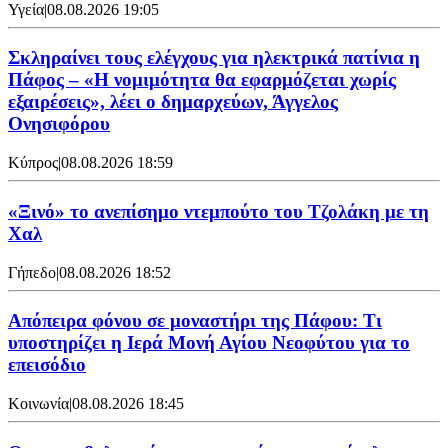
Υγεία
|
08.08.2026 19:05
Σκληραίνει τους ελέγχους για ηλεκτρικά πατίνια η
Πάφος – «Η νομιμότητα θα εφαρμόζεται χωρίς
εξαιρέσεις», λέει ο δημαρχεύων, Άγγελος
Ονησιφόρου
Κύπρος
|
08.08.2026 18:59
«Ξινό» το ανεπίσημο ντεμπούτο του Τζολάκη με τη
Χαλ
Γήπεδο
|
08.08.2026 18:52
Απόπειρα φόνου σε μοναστήρι της Πάφου: Τι
υποστηρίζει η Ιερά Μονή Αγίου Νεοφύτου για το
επεισόδιο
Κοινωνία
|
08.08.2026 18:45