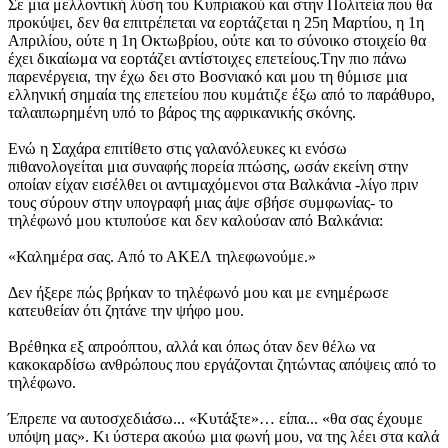
Σε μια μελλοντική λύση του Κυπριακού και στην Πολιτεία που θα
προκύψει, δεν θα επιτρέπεται να εορτάζεται η 25η Μαρτίου, η 1η
Απριλίου, ούτε η 1η Οκτωβρίου, ούτε και το σύνοικο στοιχείο θα
έχει δικαίωμα να εορτάζει αντίστοιχες επετείους.Tην πιο πάνω
παρενέργεια, την έχω δει στο Βοσνιακό και μου τη θύμισε μια
ελληνική σημαία της επετείου που κυμάτιζε έξω από το παράθυρο,
ταλαιπωρημένη υπό το βάρος της αφρικανικής σκόνης.
Ενώ η Σαχάρα επιτίθετο στις γαλανόλευκες κι ενόσω
πιθανολογείται μια συναφής πορεία πτώσης, ωσάν εκείνη στην
οποίαν είχαν εισέλθει οι αντιμαχόμενοι στα Βαλκάνια -λίγο πριν
τους σύρουν στην υπογραφή μιας άψε σβήσε συμφωνίας- το
τηλέφωνό μου κτυπούσε και δεν καλούσαν από Βαλκάνια:
«Καλημέρα σας. Από το ΑΚΕΛ τηλεφωνούμε.»
Δεν ήξερε πώς βρήκαν το τηλέφωνό μου και με ενημέρωσε
κατευθείαν ότι ζητάνε την ψήφο μου.
Βρέθηκα εξ απροόπτου, αλλά και όπως όταν δεν θέλω να
κακοκαρδίσω ανθρώπους που εργάζονται ζητώντας απόψεις από το
τηλέφωνο.
Έπρεπε να αυτοσχεδιάσω... «Κυτάξτε»… είπα... «θα σας έχουμε
υπόψη μας». Κι ύστερα ακούω μια φωνή μου, να της λέει στα καλά