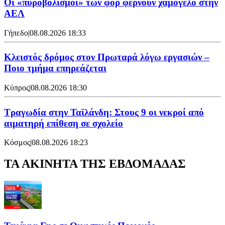
Οι «πυροβολισμοί» των φορ φέρνουν χαμόγελο στην
ΑΕΛ
Γήπεδο
|
08.08.2026 18:33
Κλειστός δρόμος στον Πρωταρά λόγω εργασιών –
Ποιο τμήμα επηρεάζεται
Κύπρος
|
08.08.2026 18:30
Τραγωδία στην Ταϊλάνδη: Στους 9 οι νεκροί από
αιματηρή επίθεση σε σχολείο
Κόσμος
|
08.08.2026 18:23
ΤΑ ΑΚΙΝΗΤΑ ΤΗΣ ΕΒΔΟΜΑΔΑΣ