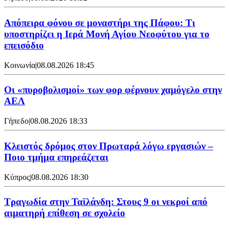
Απόπειρα φόνου σε μοναστήρι της Πάφου: Τι
υποστηρίζει η Ιερά Μονή Αγίου Νεοφύτου για το
επεισόδιο
Κοινωνία
|
08.08.2026 18:45
Οι «πυροβολισμοί» των φορ φέρνουν χαμόγελο στην
ΑΕΛ
Γήπεδο
|
08.08.2026 18:33
Κλειστός δρόμος στον Πρωταρά λόγω εργασιών –
Ποιο τμήμα επηρεάζεται
Κύπρος
|
08.08.2026 18:30
Τραγωδία στην Ταϊλάνδη: Στους 9 οι νεκροί από
αιματηρή επίθεση σε σχολείο