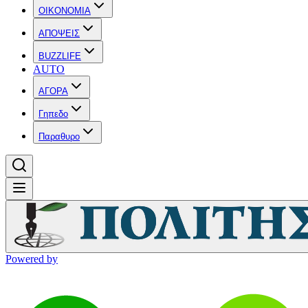
OIKONOMIA
ΑΠΟΨΕΙΣ
BUZZLIFE
AUTO
ΑΓΟΡΑ
Γηπεδο
Παραθυρο
Powered by