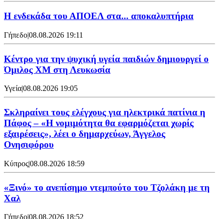
Η ενδεκάδα του ΑΠΟΕΛ στα... αποκαλυπτήρια
Γήπεδο
|
08.08.2026 19:11
Κέντρο για την ψυχική υγεία παιδιών δημιουργεί ο
Όμιλος XM στη Λευκωσία
Υγεία
|
08.08.2026 19:05
Σκληραίνει τους ελέγχους για ηλεκτρικά πατίνια η
Πάφος – «Η νομιμότητα θα εφαρμόζεται χωρίς
εξαιρέσεις», λέει ο δημαρχεύων, Άγγελος
Ονησιφόρου
Κύπρος
|
08.08.2026 18:59
«Ξινό» το ανεπίσημο ντεμπούτο του Τζολάκη με τη
Χαλ
Γήπεδο
|
08.08.2026 18:52