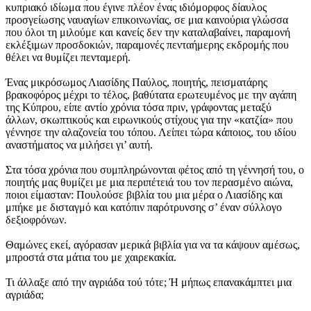
κυπριακό ιδίωμα που έγινε πλέον ένας ιδιόμορφος δίαυλος
προσγείωσης ναυαγίων επικοινωνίας, σε μια καινούρια γλώσσα
που όλοι τη μιλούμε και κανείς δεν την καταλαβαίνει, παραμονή
εκλέξιμων προσδοκιών, παραμονές πενταήμερης εκδρομής που
θέλει να θυμίζει πενταμερή.
Ένας μικρόσωμος Λιασίδης Παύλος, ποιητής, πεισματάρης
βρακοφόρος μέχρι το τέλος, βαθύτατα ερωτευμένος με την αγάπη
της Κύπρου, είπε αντίο χρόνια τόσα πριν, γράφοντας μεταξύ
άλλων, σκωπτικούς και ειρωνικούς στίχους για την «κατζία» που
γέννησε την αλαζονεία του τόπου. Λείπει τώρα κάποιος, του ιδίου
αναστήματος να μιλήσει γι’ αυτή.
Στα τόσα χρόνια που συμπληρώνονται φέτος από τη γέννησή του, ο
ποιητής μας θυμίζει με μια περιπέτειά του τον περασμένο αιώνα,
ποιοι είμασταν: Πουλούσε βιβλία του μια μέρα ο Λιασίδης και
μπήκε με δισταγμό και κατόπιν παρότρυνσης σ’ έναν σύλλογο
δεξιοφρόνων.
Θαμώνες εκεί, αγόρασαν μερικά βιβλία για να τα κάψουν αμέσως,
μπροστά στα μάτια του με χαιρεκακία.
Τι άλλαξε από την αγριάδα τού τότε; Ή μήπως επανακάμπτει μια
αγριάδα;