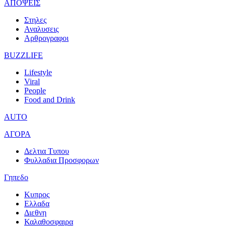
ΑΠΟΨΕΙΣ
Στηλες
Αναλυσεις
Αρθρογραφοι
BUZZLIFE
Lifestyle
Viral
People
Food and Drink
AUTO
ΑΓΟΡΑ
Δελτια Τυπου
Φυλλαδια Προσφορων
Γηπεδο
Κυπρος
Ελλαδα
Διεθνη
Καλαθοσφαιρα