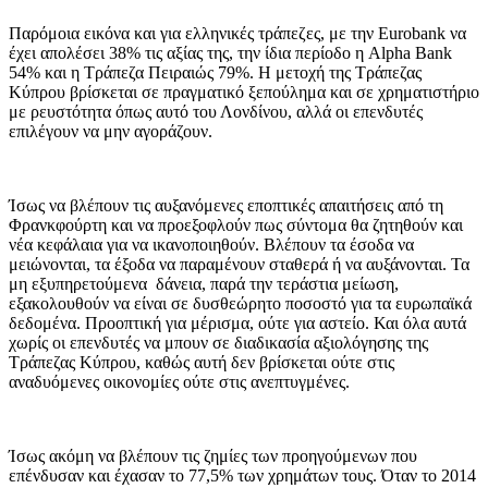
Παρόμοια εικόνα και για ελληνικές τράπεζες, με την Eurobank να
έχει απολέσει 38% τις αξίας της, την ίδια περίοδο η Alpha Bank
54% και η Τράπεζα Πειραιώς 79%. Η μετοχή της Τράπεζας
Κύπρου βρίσκεται σε πραγματικό ξεπούλημα και σε χρηματιστήριο
με ρευστότητα όπως αυτό του Λονδίνου, αλλά οι επενδυτές
επιλέγουν να μην αγοράζουν.
Ίσως να βλέπουν τις αυξανόμενες εποπτικές απαιτήσεις από τη
Φρανκφούρτη και να προεξοφλούν πως σύντομα θα ζητηθούν και
νέα κεφάλαια για να ικανοποιηθούν. Βλέπουν τα έσοδα να
μειώνονται, τα έξοδα να παραμένουν σταθερά ή να αυξάνονται. Τα
μη εξυπηρετούμενα δάνεια, παρά την τεράστια μείωση,
εξακολουθούν να είναι σε δυσθεώρητο ποσοστό για τα ευρωπαϊκά
δεδομένα. Προοπτική για μέρισμα, ούτε για αστείο. Και όλα αυτά
χωρίς οι επενδυτές να μπουν σε διαδικασία αξιολόγησης της
Τράπεζας Κύπρου, καθώς αυτή δεν βρίσκεται ούτε στις
αναδυόμενες οικονομίες ούτε στις ανεπτυγμένες.
Ίσως ακόμη να βλέπουν τις ζημίες των προηγούμενων που
επένδυσαν και έχασαν το 77,5% των χρημάτων τους. Όταν το 2014