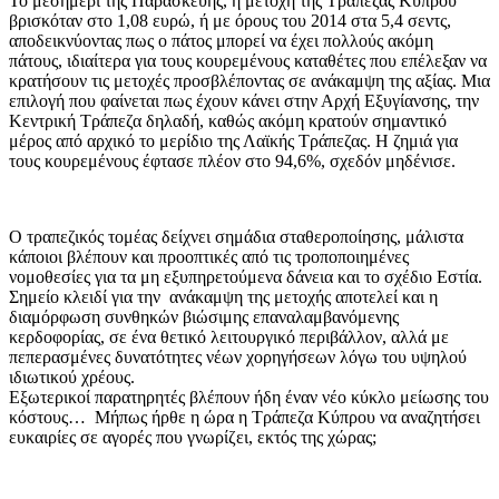
Το μεσημέρι της Παρασκευής, η μετοχή της Τράπεζας Κύπρου
βρισκόταν στο 1,08 ευρώ, ή με όρους του 2014 στα 5,4 σεντς,
αποδεικνύοντας πως ο πάτος μπορεί να έχει πολλούς ακόμη
πάτους, ιδιαίτερα για τους κουρεμένους καταθέτες που επέλεξαν να
κρατήσουν τις μετοχές προσβλέποντας σε ανάκαμψη της αξίας. Μια
επιλογή που φαίνεται πως έχουν κάνει στην Αρχή Εξυγίανσης, την
Κεντρική Τράπεζα δηλαδή, καθώς ακόμη κρατούν σημαντικό
μέρος από αρχικό το μερίδιο της Λαϊκής Τράπεζας. Η ζημιά για
τους κουρεμένους έφτασε πλέον στο 94,6%, σχεδόν μηδένισε.
Ο τραπεζικός τομέας δείχνει σημάδια σταθεροποίησης, μάλιστα
κάποιοι βλέπουν και προοπτικές από τις τροποποιημένες
νομοθεσίες για τα μη εξυπηρετούμενα δάνεια και το σχέδιο Εστία.
Σημείο κλειδί για την ανάκαμψη της μετοχής αποτελεί και η
διαμόρφωση συνθηκών βιώσιμης επαναλαμβανόμενης
κερδοφορίας, σε ένα θετικό λειτουργικό περιβάλλον, αλλά με
πεπερασμένες δυνατότητες νέων χορηγήσεων λόγω του υψηλού
ιδιωτικού χρέους.
Εξωτερικοί παρατηρητές βλέπουν ήδη έναν νέο κύκλο μείωσης του
κόστους… Μήπως ήρθε η ώρα η Τράπεζα Κύπρου να αναζητήσει
ευκαιρίες σε αγορές που γνωρίζει, εκτός της χώρας;