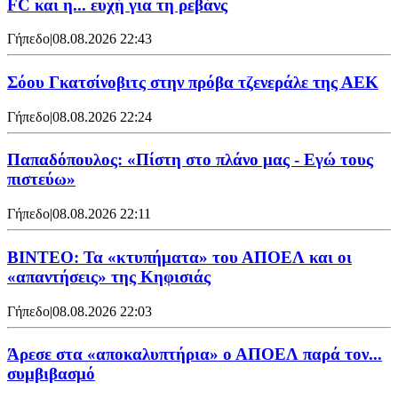
FC και η... ευχή για τη ρεβάνς
Γήπεδο
|
08.08.2026 22:43
Σόου Γκατσίνοβιτς στην πρόβα τζενεράλε της ΑΕΚ
Γήπεδο
|
08.08.2026 22:24
Παπαδόπουλος: «Πίστη στο πλάνο μας - Εγώ τους
πιστεύω»
Γήπεδο
|
08.08.2026 22:11
ΒΙΝΤΕΟ: Τα «κτυπήματα» του ΑΠΟΕΛ και οι
«απαντήσεις» της Κηφισιάς
Γήπεδο
|
08.08.2026 22:03
Άρεσε στα «αποκαλυπτήρια» ο ΑΠΟΕΛ παρά τον...
συμβιβασμό