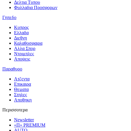
Δελτια Τυπου
Φυλλαδια Προσφορων
Γηπεδο
Κυπρος
Ελλαδα
Διεθνη
Καλαθοσφαιρα
Αλλα Σπορ
Ντριμπλες
Αποψεις
Παραθυρο
Ατζεντα
Επικαιρα
Θεματα
Στηλες
Αποθηκη
Περισσοτερα
Newsletter
«Π» PREMIUM
AUTO