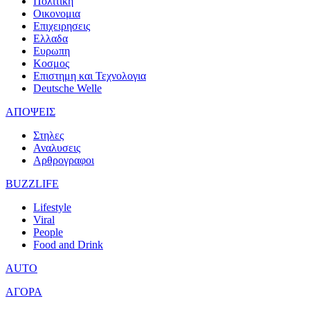
Πολιτικη
Οικονομια
Επιχειρησεις
Ελλαδα
Ευρωπη
Κοσμος
Επιστημη και Τεχνολογια
Deutsche Welle
ΑΠΟΨΕΙΣ
Στηλες
Αναλυσεις
Αρθρογραφοι
BUZZLIFE
Lifestyle
Viral
People
Food and Drink
AUTO
ΑΓΟΡΑ