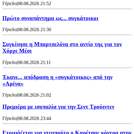
Γήπεδο
|
08.08.2026 21:52
Πρώτο συναπάντημα ως... συγκάτοικοι
Γήπεδο
|
08.08.2026 21:30
Συγκίνησε η Μπαρτσελόνα στο αντίο της για τον
Χόρχε Μέσι
Γήπεδο
|
08.08.2026 21:11
Έκανε... απόδραση η «συγκάτοικος» από την
«Αρένα»
Γήπεδο
|
08.08.2026 21:02
Πρεμιέρα με ισοπαλία για την Σεντ Τρούιντεν
Γήπεδο
|
08.08.2026 23:44
Ετοιμάζεται για ντεμπούτο ο Καρέτσας κόντρα στην