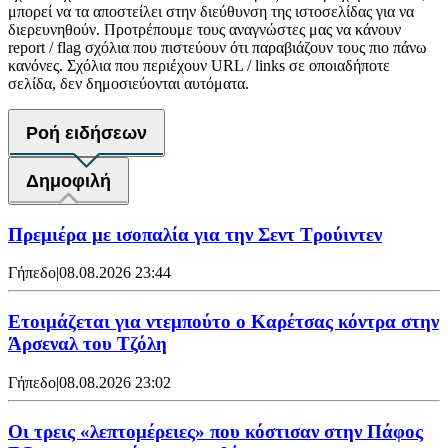
μπορεί να τα αποστείλει στην διεύθυνση της ιστοσελίδας για να
διερευνηθούν. Προτρέπουμε τους αναγνώστες μας να κάνουν
report / flag σχόλια που πιστεύουν ότι παραβιάζουν τους πιο πάνω
κανόνες. Σχόλια που περιέχουν URL / links σε οποιαδήποτε
σελίδα, δεν δημοσιεύονται αυτόματα.
Ροή ειδήσεων
Δημοφιλή
Πρεμιέρα με ισοπαλία για την Σεντ Τρούιντεν
Γήπεδο
|
08.08.2026 23:44
Ετοιμάζεται για ντεμπούτο ο Καρέτσας κόντρα στην
Άρσεναλ του Τζόλη
Γήπεδο
|
08.08.2026 23:02
Οι τρεις «λεπτομέρειες» που κόστισαν στην Πάφος