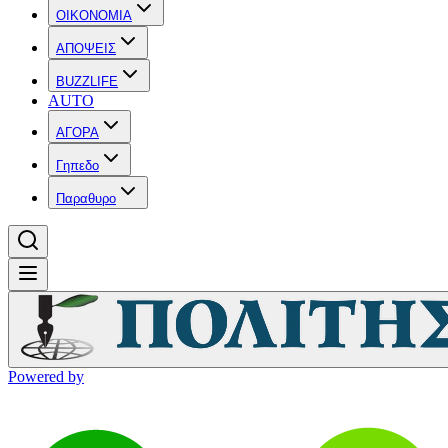
OIKONOMIA
ΑΠΟΨΕΙΣ
BUZZLIFE
AUTO
ΑΓΟΡΑ
Γηπεδο
Παραθυρο
Powered by