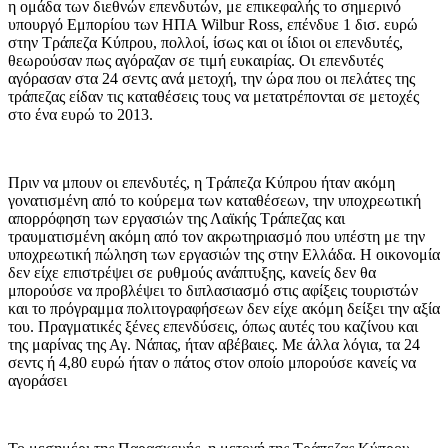
η ομάδα των διεθνών επενδυτών, με επικεφαλής το σημερινό
υπουργό Εμπορίου των ΗΠΑ Wilbur Ross, επένδυε 1 δισ. ευρώ
στην Τράπεζα Κύπρου, πολλοί, ίσως και οι ίδιοι οι επενδυτές,
θεωρούσαν πως αγόραζαν σε τιμή ευκαιρίας. Οι επενδυτές
αγόρασαν στα 24 σεντς ανά μετοχή, την ώρα που οι πελάτες της
τράπεζας είδαν τις καταθέσεις τους να μετατρέπονται σε μετοχές
στο ένα ευρώ το 2013.
Πριν να μπουν οι επενδυτές, η Τράπεζα Κύπρου ήταν ακόμη
γονατισμένη από το κούρεμα των καταθέσεων, την υποχρεωτική
απορρόφηση των εργασιών της Λαϊκής Τράπεζας και
τραυματισμένη ακόμη από τον ακρωτηριασμό που υπέστη με την
υποχρεωτική πώληση των εργασιών της στην Ελλάδα. Η οικονομία
δεν είχε επιστρέψει σε ρυθμούς ανάπτυξης, κανείς δεν θα
μπορούσε να προβλέψει το διπλασιασμό στις αφίξεις τουριστών
και το πρόγραμμα πολιτογραφήσεων δεν είχε ακόμη δείξει την αξία
του. Πραγματικές ξένες επενδύσεις, όπως αυτές του καζίνου και
της μαρίνας της Αγ. Νάπας, ήταν αβέβαιες. Με άλλα λόγια, τα 24
σεντς ή 4,80 ευρώ ήταν ο πάτος στον οποίο μπορούσε κανείς να
αγοράσει