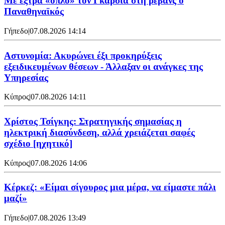
Mε έξτρα «όπλο» τον Γκαρσία στη ρεβάνς ο
Παναθηναϊκός
Γήπεδο
|
07.08.2026 14:14
Αστυνομία: Ακυρώνει έξι προκηρύξεις
εξειδικευμένων θέσεων - Άλλαξαν οι ανάγκες της
Υπηρεσίας
Κύπρος
|
07.08.2026 14:11
Χρίστος Τσίγκης: Στρατηγικής σημασίας η
ηλεκτρική διασύνδεση, αλλά χρειάζεται σαφές
σχέδιο [ηχητικό]
Κύπρος
|
07.08.2026 14:06
Κέρκεζ: «Είμαι σίγουρος μια μέρα, να είμαστε πάλι
μαζί»
Γήπεδο
|
07.08.2026 13:49