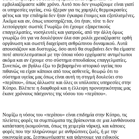
εμβολιαζόμαστε κάθε χρόνο. Αυτό που δεν γνωρίζουμε είναι γιατί
οι υπηρεσίες υγείας, ενώ ήξεραν για τις χαμηλές θερμοκρασίες
φέτος και την επιδημία δεν ήταν έγκαιρα έτοιμες και εξοπλισμένες.
Ακόμα και αν, όπως υποστηρίζεται, ότι ήταν, τότε τι δεν
λειτούργησε σωστά; Γνωρίζω ότι έχουμε εξαιρετικούς
επαγγελματίες, νοσηλευτές και γιατρούς, από την άλλη όμως
γνωρίζω ότι για να δουλέψουν όλα σαν ρολόι χρειαζόμαστε ορθή
οργάνωση και σωστή διαχείριση ανθρώπινου δυναμικού. Αυτά
απουσιάζουν και δυστυχώς, όσο αυτό θα συμβαίνει δεν θα είμαστε
ποτέ αποτελεσματικοί με την όποια νόσο ερχόμαστε αντιμέτωποι
ακόμα και αν έχουμε στο σύστημα σπουδαίους επαγγελματίες.
Συνεπώς, αν βγάλω έξω το βεβαρημένο ιστορικό υγείας που
πιθανώς να είχαν κάποιοι από τους ασθενείς, θεωρώ ότι το
σύστημα υγείας μας όπως είναι αυτή τη στιγμή δουλεύει στο
«περίπου», όπως άλλωστε και όλες οι υπόλοιπες υπηρεσίες στην
Κύπρο. Βλέπετε η διαφθορά και η έλλειψη προνοητικότητας μας
έκανε χρόνιους πάσχοντες της νόσου του «περίπου».
Νομίζω η νόσος του «περίπου» είναι επιδημία στην Κύπρο, τις
πλείστες φορές τα συμπτώματα της βρίσκονται σε μια λανθάνουσα
κατάσταση (κοιμούνται, όπως τη χειμερία νάρκη), και κάποιες
φορές που την πληρώνουμε με ανθρώπινες ζωές, ή με την
οικονομία μας, ξεσηκωνόμαστε και ψάχνουμε για ειδικούς