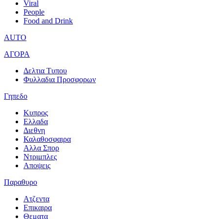
Viral
People
Food and Drink
AUTO
ΑΓΟΡΑ
Δελτια Τυπου
Φυλλαδια Προσφορων
Γηπεδο
Κυπρος
Ελλαδα
Διεθνη
Καλαθοσφαιρα
Αλλα Σπορ
Ντριμπλες
Αποψεις
Παραθυρο
Ατζεντα
Επικαιρα
Θεματα