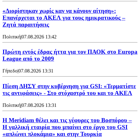
«Διορίστηκαν χωρίς καν να κάνουν αίτηση»:
Επανέρχεται το ΑΚΕΛ για τους ημικρατικούς –
Ζητά παραιτήσεις
Πολιτική
|
07.08.2026 13:42
Πρώτη εντός έδρας ήττα για τον ΠΑΟΚ στο Europa
League από το 2009
Γήπεδο
|
07.08.2026 13:31
Πίεση ΔΗΣΥ στην κυβέρνηση για GSI: «Τερματίστε
τις αντιφάσεις» - Στο στόχαστρό του και το ΑΚΕΛ
Πολιτική
|
07.08.2026 13:31
Η Meridiam θέλει και τις γέφυρες του Βοσπόρου –
Η γαλλική εταιρία που μπαίνει στο έργο του GSI
«απλώνει πλοκάμια» και στην Τουρκία