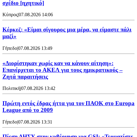
σχέδιο [ηχητικό]
Κύπρος
|
07.08.2026 14:06
Κέρκεζ: «Είμαι σίγουρος μια μέρα, να είμαστε πάλι
μαζί»
Γήπεδο
|
07.08.2026 13:49
«Διορίστηκαν χωρίς καν να κάνουν αίτηση»:
Επανέρχεται το ΑΚΕΛ για τους ημικρατικούς –
Ζητά παραιτήσεις
Πολιτική
|
07.08.2026 13:42
Πρώτη εντός έδρας ήττα για τον ΠΑΟΚ στο Europa
League από το 2009
Γήπεδο
|
07.08.2026 13:31
Πίεση ΔΗΣΥ στην κυβέρνηση για GSI: «Τερματίστε