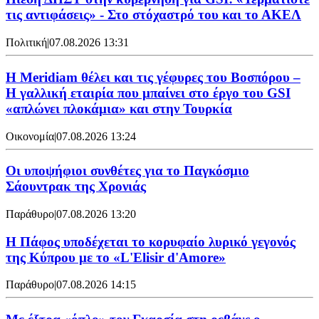
τις αντιφάσεις» - Στο στόχαστρό του και το ΑΚΕΛ
Πολιτική
|
07.08.2026 13:31
Η Meridiam θέλει και τις γέφυρες του Βοσπόρου –
Η γαλλική εταιρία που μπαίνει στο έργο του GSI
«απλώνει πλοκάμια» και στην Τουρκία
Οικονομία
|
07.08.2026 13:24
Οι υποψήφιοι συνθέτες για το Παγκόσμιο
Σάουντρακ της Χρονιάς
Παράθυρο
|
07.08.2026 13:20
Η Πάφος υποδέχεται το κορυφαίο λυρικό γεγονός
της Κύπρου με το «L'Elisir d'Amore»
Παράθυρο
|
07.08.2026 14:15