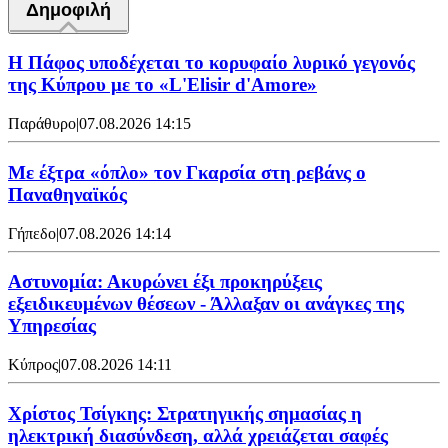
Δημοφιλή
Η Πάφος υποδέχεται το κορυφαίο λυρικό γεγονός
της Κύπρου με το «L'Elisir d'Amore»
Παράθυρο
|
07.08.2026 14:15
Mε έξτρα «όπλο» τον Γκαρσία στη ρεβάνς ο
Παναθηναϊκός
Γήπεδο
|
07.08.2026 14:14
Αστυνομία: Ακυρώνει έξι προκηρύξεις
εξειδικευμένων θέσεων - Άλλαξαν οι ανάγκες της
Υπηρεσίας
Κύπρος
|
07.08.2026 14:11
Χρίστος Τσίγκης: Στρατηγικής σημασίας η
ηλεκτρική διασύνδεση, αλλά χρειάζεται σαφές