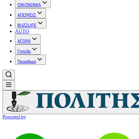
OIKONOMIA
ΑΠΟΨΕΙΣ
BUZZLIFE
AUTO
ΑΓΟΡΑ
Γηπεδο
Παραθυρο
Powered by