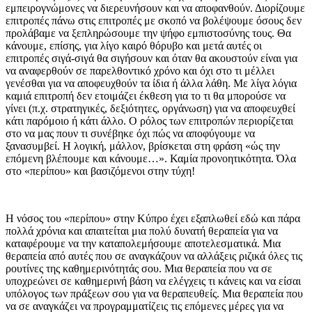
εμπειρογνώμονες να διερευνήσουν και να αποφανθούν. Διορίζουμε
επιτροπές πάνω στις επιτροπές με σκοπό να βολέψουμε όσους δεν
προλάβαμε να ξεπληρώσουμε την ψήφο εμπιστοσύνης τους. Θα
κάνουμε, επίσης, για λίγο καιρό θόρυβο και μετά αυτές οι
επιτροπές σιγά-σιγά θα σιγήσουν και όταν θα ακουστούν είναι για
να αναφερθούν σε παρελθοντικό χρόνο και όχι στο τι μέλλει
γενέσθαι για να αποφευχθούν τα ίδια ή άλλα λάθη. Με λίγα λόγια
καμιά επιτροπή δεν ετοιμάζει έκθεση για το τι θα μπορούσε να
γίνει (π.χ. στρατηγικές, δεξιότητες, οργάνωση) για να αποφευχθεί
κάτι παρόμοιο ή κάτι άλλο. Ο ρόλος των επιτροπών περιορίζεται
στο να μας πουν τι συνέβηκε όχι πώς να αποφύγουμε να
ξανασυμβεί. Η λογική, μάλλον, βρίσκεται στη φράση «ώς την
επόμενη βλέπουμε και κάνουμε…». Καμία προνοητικότητα. Όλα
στο «περίπου» και βασιζόμενοι στην τύχη!
Η νόσος του «περίπου» στην Κύπρο έχει εξαπλωθεί εδώ και πάρα
πολλά χρόνια και απαιτείται μια πολύ δυνατή θεραπεία για να
καταφέρουμε να την καταπολεμήσουμε αποτελεσματικά. Μια
θεραπεία από αυτές που σε αναγκάζουν να αλλάξεις ριζικά όλες τις
ρουτίνες της καθημερινότητάς σου. Μια θεραπεία που να σε
υποχρεώνει σε καθημερινή βάση να ελέγχεις τι κάνεις και να είσαι
υπόλογος των πράξεων σου για να θεραπευθείς. Μια θεραπεία που
να σε αναγκάζει να προγραμματίζεις τις επόμενες μέρες για να