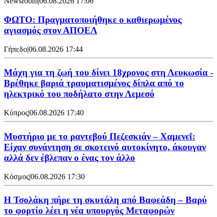
Newsroom
|
06.08.2026 17:06
ΦΩΤΟ: Πραγματοποιήθηκε ο καθιερωμένος
αγιασμός στον ΑΠΟΕΛ
Γήπεδο
|
06.08.2026 17:44
Μάχη για τη ζωή του δίνει 18χρονος στη Λευκωσία -
Βρέθηκε βαριά τραυματισμένος δίπλα από το
ηλεκτρικό του ποδήλατο στην Λεμεσό
Κύπρος
|
06.08.2026 17:40
Μυστήριο με το ραντεβού Πεζεσκιάν – Χαμενεΐ:
Είχαν συνάντηση σε σκοτεινό αυτοκίνητο, άκουγαν
αλλά δεν έβλεπαν ο ένας τον άλλο
Κόσμος
|
06.08.2026 17:30
Η Τσολάκη πήρε τη σκυτάλη από Βαφεάδη – Βαρύ
το φορτίο λέει η νέα υπουργός Μεταφορών