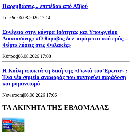
Παρεμβάσεις... επιπέδου από Αϊβού
Γήπεδο
|
06.08.2026 17:14
Συνέχεια στην κόντρα Ισότητας και Υπουργείου
Δικαιοσύνης: «Ο θόρυβος δεν παράγεται από εμάς –
Φέρτε λύσεις στις Φυλακές»
Κύπρος
|
06.08.2026 17:08
Η Κοίλη αποκτά τη δική της «Γωνιά του Έρωτα» :
Ένα νέο σημείο αναφοράς που παντρεύει παράδοση
και ρομαντισμό
Newsroom
|
06.08.2026 17:06
ΤΑ ΑΚΙΝΗΤΑ ΤΗΣ ΕΒΔΟΜΑΔΑΣ