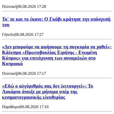
Πολιτική
|
06.08.2026 17:28
Το' πε και το έκανε: Ο Γκάβι κράτησε την υπόσχεσή
του
Γήπεδο
|
06.08.2026 17:27
«Δεν μπορούμε να αφήσουμε τη συγκυρία να χαθεί»:
Κάλεσμα «Πρωτοβουλίας Ειρήνης - Ενωμένη
Κύπρος» για επιτάχυνση των συνομιλιών στο
Κυπριακό
Πολιτική
|
06.08.2026 17:17
«Εδώ ο αλγόριθμός σας δεν λειτουργεί»: Το
Λοκάρνο άνοιξε με μήνυμα υπέρ της
κινηματογραφικής ελευθερίας
Παράθυρο
|
06.08.2026 17:16