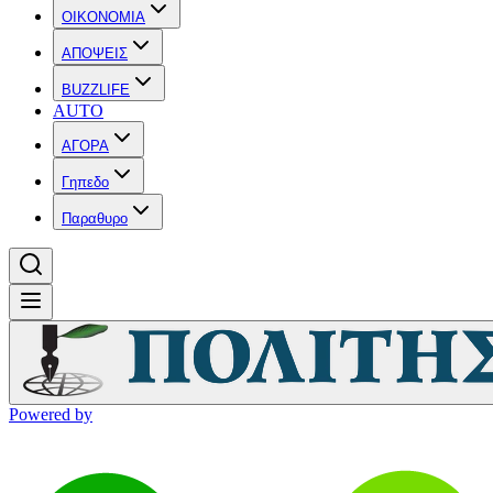
OIKONOMIA
ΑΠΟΨΕΙΣ
BUZZLIFE
AUTO
ΑΓΟΡΑ
Γηπεδο
Παραθυρο
Powered by