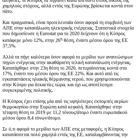
αλήθειες. Η Κύπρος τα πηγαίνει καλά απέναντι στους δικούς της
χαμηλούς στόχους, αλλά εντός της Ευρώπης βρίσκεται κοντά στον
πάτο.
Και πραγματικά, είναι προτελευταία όσον αφορά τη συμβολή των
ΑΠΕ στην κατανάλωση ηλεκτρικής ενέργειας. Στατιστικά στοιχεία
που δημοσίευσε η Eurostat για το 2020 δείχνουν ότι η Κύπρος
η
κατάφερε μόνο 12%, στην 26
θέση, έναντι μέσου όρου της ΕΕ
37,5%.
Αλλά τα πήγε καλύτερα όσον αφορά το μερίδιο των ανανεώσιμων
πηγών ενέργειας στην ακαθάριστη τελική κατανάλωση ενέργειας.
Κατατάχθηκε στην 23η θέση το 2020, πετυχαίνοντας κοντά στα
17%, έναντι του μέσου όρου της ΕΕ 22%. Και αυτό από τις
εγκαταστάσεις ηλιακής θέρμανσης νερού, που χρησιμοποιούνται
στην Κύπρο για δεκαετίες τώρα, και όχι ως αποτέλεσμα
συγκεκριμένης πολιτικής.
Η Κύπρος έχει επίσης μία από τις υψηλότερες εκπομπές αερίων
θερμοκηπίου στην Ευρώπη κατά κεφαλή. Κατατάχθηκε στην
τέταρτη θέση το 2019 με 11,2 τόνους/άτομο έναντι ευρωπαϊκού
μέσου όρου 8,4 τόνων/άτομο.
Σε ό,τι αφορά το μερίδιο των ΑΠΕ στις μεταφορές, η Κύπρος
κατατάσσεται πολύ χαμηλά εντός της ΕΕ, καταλαμβάνοντας την