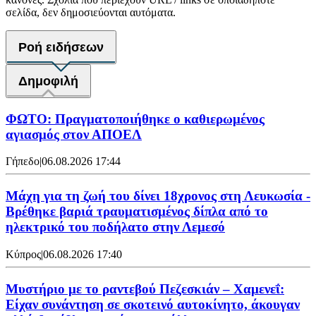
σελίδα, δεν δημοσιεύονται αυτόματα.
Ροή ειδήσεων
Δημοφιλή
ΦΩΤΟ: Πραγματοποιήθηκε ο καθιερωμένος
αγιασμός στον ΑΠΟΕΛ
Γήπεδο
|
06.08.2026 17:44
Μάχη για τη ζωή του δίνει 18χρονος στη Λευκωσία -
Βρέθηκε βαριά τραυματισμένος δίπλα από το
ηλεκτρικό του ποδήλατο στην Λεμεσό
Κύπρος
|
06.08.2026 17:40
Μυστήριο με το ραντεβού Πεζεσκιάν – Χαμενεΐ:
Είχαν συνάντηση σε σκοτεινό αυτοκίνητο, άκουγαν