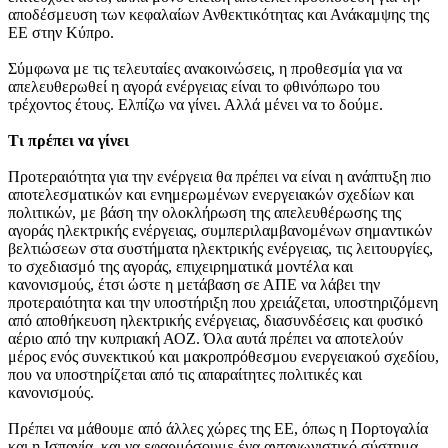
αποδέσμευση των κεφαλαίων Ανθεκτικότητας και Ανάκαμψης της
ΕΕ στην Κύπρο.
Σύμφωνα με τις τελευταίες ανακοινώσεις, η προθεσμία για να
απελευθερωθεί η αγορά ενέργειας είναι το φθινόπωρο του
τρέχοντος έτους. Ελπίζω να γίνει. Αλλά μένει να το δούμε.
Τι πρέπει να γίνει
Προτεραιότητα για την ενέργεια θα πρέπει να είναι η ανάπτυξη πιο
αποτελεσματικών και ενημερωμένων ενεργειακών σχεδίων και
πολιτικών, με βάση την ολοκλήρωση της απελευθέρωσης της
αγοράς ηλεκτρικής ενέργειας, συμπεριλαμβανομένων σημαντικών
βελτιώσεων στα συστήματα ηλεκτρικής ενέργειας, τις λειτουργίες,
το σχεδιασμό της αγοράς, επιχειρηματικά μοντέλα και
κανονισμούς, έτσι ώστε η μετάβαση σε ΑΠΕ να λάβει την
προτεραιότητα και την υποστήριξη που χρειάζεται, υποστηριζόμενη
από αποθήκευση ηλεκτρικής ενέργειας, διασυνδέσεις και φυσικό
αέριο από την κυπριακή ΑΟΖ. Όλα αυτά πρέπει να αποτελούν
μέρος ενός συνεκτικού και μακροπρόθεσμου ενεργειακού σχεδίου,
που να υποστηρίζεται από τις απαραίτητες πολιτικές και
κανονισμούς.
Πρέπει να μάθουμε από άλλες χώρες της ΕΕ, όπως η Πορτογαλία
και η Ισπανία, και να εφαρμόσουμε ένα ανταγωνιστικό σύστημα