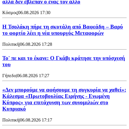
αλλά δεν έβλεπαν ο ένας τον άλλο
Κόσμος
|
06.08.2026 17:30
Η Τσολάκη πήρε τη σκυτάλη από Βαφεάδη – Βαρύ
το φορτίο λέει η νέα υπουργός Μεταφορών
Πολιτική
|
06.08.2026 17:28
Το' πε και το έκανε: Ο Γκάβι κράτησε την υπόσχεσή
του
Γήπεδο
|
06.08.2026 17:27
«Δεν μπορούμε να αφήσουμε τη συγκυρία να χαθεί»:
Κάλεσμα «Πρωτοβουλίας Ειρήνης - Ενωμένη
Κύπρος» για επιτάχυνση των συνομιλιών στο
Κυπριακό
Πολιτική
|
06.08.2026 17:17