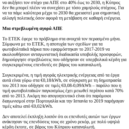
να αυξήσει τον στόχο για ΑΠΕ στο 40% έως το 2030, η Κύπρος
δεν θα μπορεί πλέον να συνεχίσει με τόσο χαμηλούς στόχους. Για
να τα πάμε καλύτερα μέχρι το 2030 θα χρειαστεί μια σημαντική
αλλαγή πολιτικής όσον αφορά τη μετάβαση σε καθαρή ενέργεια.
Μια στρεβλ
ωμένη
αγορά
ΑΠΕ
Το ΕΤΕΚ έφερε το πρόβλημα στα ανοιχτά τον περασμένο μήνα.
Σύμφωνα με το ΕΤΕΚ, η αποτυχία των σχεδίων για τα
φωτοβολταϊκά πάρκα που εφαρμόστηκαν το 2017-2019 να
ακολουθήσουν ανταγωνιστική διαδικασία υποβολής προσφορών,
δημιούργησε στρεβλώσεις που οδήγησαν σε υπερβολικά κέρδη για
συγκεκριμένους επενδυτές σε βάρος του καταναλωτή.
Συγκεκριμένα, η τιμή αγοράς ηλεκτρικής ενέργειας από τα έργα
αυτά είναι γύρω στα €0,18/kWh, σε σύγκριση με τη δημοπρασία
του 2013 που οδήγησε σε τιμές €0,08-0,09/kWh – παρόλο που η
τιμή φωτοβολταϊκών παγκοσμίως έχει μειωθεί περίπου κατά 70%
από το 2013. Ακόμη πιο απογοητευτικό είναι ότι παρόμοιοι
διαγωνισμοί στην Πορτογαλία και την Ισπανία το 2019 παρήγαγαν
τιμές κάτω από €0,02/kWh.
Δεν αποτελεί έκπληξη λοιπόν ότι οι επενδυτές αυτών των έργων
ανάκτησαν τις επενδύσεις τους σε χρόνο ρεκόρ, με πολύ υψηλά
κέρδη έκτοτε, σε βάρος του Κύπριου καταναλωτή.