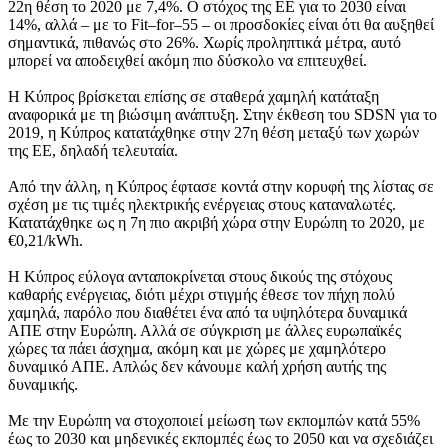
22η θέση το 2020 με 7,4%. Ο στόχος της ΕΕ για το 2030 είναι
14%, αλλά – με το Fit–for–55 – οι προσδοκίες είναι ότι θα αυξηθεί
σημαντικά, πιθανώς στο 26%. Χωρίς προληπτικά μέτρα, αυτό
μπορεί να αποδειχθεί ακόμη πιο δύσκολο να επιτευχθεί.
Η Κύπρος βρίσκεται επίσης σε σταθερά χαμηλή κατάταξη
αναφορικά με τη βιώσιμη ανάπτυξη. Στην έκθεση του SDSN για το
2019, η Κύπρος κατατάχθηκε στην 27η θέση μεταξύ των χωρών
της ΕΕ, δηλαδή τελευταία.
Από την άλλη, η Κύπρος έφτασε κοντά στην κορυφή της λίστας σε
σχέση με τις τιμές ηλεκτρικής ενέργειας στους καταναλωτές.
Κατατάχθηκε ως η 7η πιο ακριβή χώρα στην Ευρώπη το 2020, με
€0,21/kWh.
Η Κύπρος εύλογα ανταποκρίνεται στους δικούς της στόχους
καθαρής ενέργειας, διότι μέχρι στιγμής έθεσε τον πήχη πολύ
χαμηλά, παρόλο που διαθέτει ένα από τα υψηλότερα δυναμικά
ΑΠΕ στην Ευρώπη. Αλλά σε σύγκριση με άλλες ευρωπαϊκές
χώρες τα πάει άσχημα, ακόμη και με χώρες με χαμηλότερο
δυναμικό ΑΠΕ. Απλώς δεν κάνουμε καλή χρήση αυτής της
δυναμικής.
Με την Ευρώπη να στοχοποιεί μείωση των εκπομπών κατά 55%
έως το 2030 και μηδενικές εκπομπές έως το 2050 και να σχεδιάζει