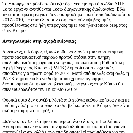
Το Υπουργείο πρόσθεσε ότι εξετάζει νέα εμπορικά σχέδια ΑΠΕ,
με τα έργα να ανατίθενται μέσω διαγωνιστικής διαδικασίας. Εδώ
τίθεται το ερώτημα γιατί δεν εφαρμόστηκε μια τέτοια διαδικασία το
2017-2019, με αποτέλεσμα να σημειωθούν υψηλές τιμές,
προσθέτοντας στις ήδη υπέρογκες τιμές του ηλεκτρικού ρεύματος
στην Κύπρο.
Ανταγωνισμός στην αγορά ενέργειας
Δυστυχώς, η Κύπρος εξακολουθεί να διανύει μια παρατεταμένη
προπαρασκευαστική περίοδο προτού φτάσει στην πλήρη
απελευθέρωση της αγοράς ενέργειας, παρόλο που η Ρυθμιστική
Αρχή Ενέργειας Κύπρου (ΡΑΕΚ) δημοσίευσε τις σχετικές
αποφάσεις για πρώτη φορά το 2014. Μετά από πολλές αναβολές, η
ΡΑΕΚ δημοσίευσε ένα δεσμευτικό χρονοδιάγραμμα,
δεσμευόμενη ότι η αγορά ηλεκτρικής ενέργειας στην Κύπρο θα
απελευθερωνόταν την 1η Ιουλίου 2019.
Φυσικά αυτό δεν συνέβη. Μετά από χρόνια καθυστερήσεων και με
πλήρη γνώση του τι πρέπει να συμβεί και πότε, η Κύπρος δεν είναι
ακόμη έτοιμη να το πράξει.
Ωστόσο, τον Σεπτέμβριο του περασμένου έτους, η Βουλή των
Αντιπροσώπων ενέκρινε το νομικό πλαίσιο που απαιτείται για να
επιτευχθεί αυτό, αλλά μόνο επειδή αποτελεί προϋπόθεση για την