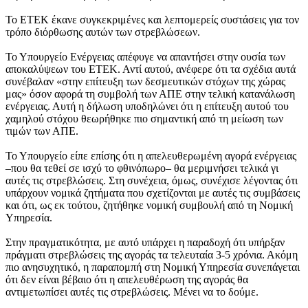
Το ΕΤΕΚ έκανε συγκεκριμένες και λεπτομερείς συστάσεις για τον
τρόπο διόρθωσης αυτών των στρεβλώσεων.
Το Υπουργείο Ενέργειας απέφυγε να απαντήσει στην ουσία των
αποκαλύψεων του ΕΤΕΚ. Αντί αυτού, ανέφερε ότι τα σχέδια αυτά
συνέβαλαν «στην επίτευξη των δεσμευτικών στόχων της χώρας
μας» όσον αφορά τη συμβολή των ΑΠΕ στην τελική κατανάλωση
ενέργειας. Αυτή η δήλωση υποδηλώνει ότι η επίτευξη αυτού του
χαμηλού στόχου θεωρήθηκε πιο σημαντική από τη μείωση των
τιμών των ΑΠΕ.
Το Υπουργείο είπε επίσης ότι η απελευθερωμένη αγορά ενέργειας
–που θα τεθεί σε ισχύ το φθινόπωρο– θα μεριμνήσει τελικά γι
αυτές τις στρεβλώσεις. Στη συνέχεια, όμως, συνέχισε λέγοντας ότι
υπάρχουν νομικά ζητήματα που σχετίζονται με αυτές τις συμβάσεις
και ότι, ως εκ τούτου, ζητήθηκε νομική συμβουλή από τη Νομική
Υπηρεσία.
Στην πραγματικότητα, με αυτό υπάρχει η παραδοχή ότι υπήρξαν
πράγματι στρεβλώσεις της αγοράς τα τελευταία 3-5 χρόνια. Ακόμη
πιο ανησυχητικό, η παραπομπή στη Νομική Υπηρεσία συνεπάγεται
ότι δεν είναι βέβαιο ότι η απελευθέρωση της αγοράς θα
αντιμετωπίσει αυτές τις στρεβλώσεις. Μένει να το δούμε.