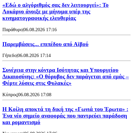
«Εδώ ο αλγόριθμός σας δεν λειτουργεί»: Το
Λοκάρνο άνοιξε με μήνυμα υπέρ της
κινηματογραφικής ελευθερίας
Παράθυρο
|
06.08.2026 17:16
Παρεμβάσεις... επιπέδου από Αϊβού
Γήπεδο
|
06.08.2026 17:14
Συνέχεια στην κόντρα Ισότητας και Υπουργείου
Δικαιοσύνης: «Ο θόρυβος δεν παράγεται από εμάς –
Φέρτε λύσεις στις Φυλακές»
Κύπρος
|
06.08.2026 17:08
Η Κοίλη αποκτά τη δική της «Γωνιά του Έρωτα» :
Ένα νέο σημείο αναφοράς που παντρεύει παράδοση
και ρομαντισμό