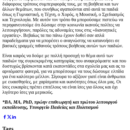
διάφορους τρόπους συμπεριφοράς τους, με τη βοήθεια και των
άλλων θεμάτων, που συνήθως αγαπιούνται από αυτά τα παιδιά
όπως η Γυμναστική, η Τέχνη, ο Χορός, η Μουσική, ο Σχεδιασμός
και Τεχνολογία. Με αυτόν τον τρόπο θα μπορούσαμε πιστεύω να
περηφανευτούμε ότι δώσαμε στην κοινωνία ικανούς πολίτες να
λειτουργήσουν, παρόλες τις αδυναμίες τους στις «διανοητικές
εργασίες». Βεβαίως τα πιο πάνω έχουν δοθεί σαν απλά
παραδείγματα για να μπορέσει ο αναγνώστης να κατανοήσει σε
βασικές γραμμές πιθανούς τρόπους βοήθειας αυτών των παιδιών.
Είναι καιρός να δούμε με πολλή προσοχή το θέμα αυτό των
παιδιών της συγκεκριμένης κατηγορίας που αναφερόμαστε και που
δυστυχώς βρίσκονται κατά εκατοντάδες στα σχολεία μας και ας το
αρνιόμαστε φανερά, για να μπορέσουμε να τους δώσουμε ελπίδα
για ένα καλύτερο μέλλον. Σίγουρα το αξίζουν γιατί είναι άνθρωποι
με ευαισθησίες, με χαρίσματα και ικανότητες όπως όλοι μας. Οι
ίσες ευκαιρίες πρέπει επιτέλους να είναι ίσες για όλους και όχι
λιγότερο ίσες για μερικούς.
*ΒΑ, ΜΑ, PhD, πρώην επιθεωρητή και πρώτου λειτουργού
εκπαίδευσης, Υπουργείο Παιδείας και Πολιτισμού
Tags