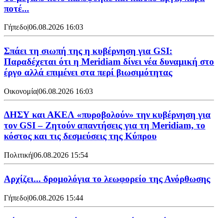
ποτέ...
Γήπεδο
|
06.08.2026 16:03
Σπάει τη σιωπή της η κυβέρνηση για GSI:
Παραδέχεται ότι η Meridiam δίνει νέα δυναμική στο
έργο αλλά επιμένει στα περί βιωσιμότητας
Οικονομία
|
06.08.2026 16:03
ΔΗΣΥ και ΑΚΕΛ «πυροβολούν» την κυβέρνηση για
τον GSI – Ζητούν απαντήσεις για τη Meridiam, το
κόστος και τις δεσμεύσεις της Κύπρου
Πολιτική
|
06.08.2026 15:54
Αρχίζει... δρομολόγια το λεωφορείο της Ανόρθωσης
Γήπεδο
|
06.08.2026 15:44