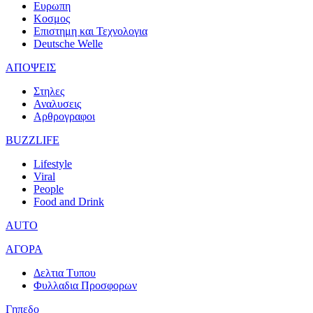
Ευρωπη
Κοσμος
Επιστημη και Τεχνολογια
Deutsche Welle
ΑΠΟΨΕΙΣ
Στηλες
Αναλυσεις
Αρθρογραφοι
BUZZLIFE
Lifestyle
Viral
People
Food and Drink
AUTO
ΑΓΟΡΑ
Δελτια Τυπου
Φυλλαδια Προσφορων
Γηπεδο