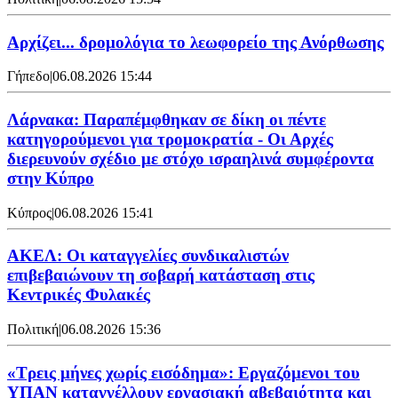
Αρχίζει... δρομολόγια το λεωφορείο της Ανόρθωσης
Γήπεδο
|
06.08.2026 15:44
Λάρνακα: Παραπέμφθηκαν σε δίκη οι πέντε
κατηγορούμενοι για τρομοκρατία - Οι Αρχές
διερευνούν σχέδιο με στόχο ισραηλινά συμφέροντα
στην Κύπρο
Κύπρος
|
06.08.2026 15:41
ΑΚΕΛ: Οι καταγγελίες συνδικαλιστών
επιβεβαιώνουν τη σοβαρή κατάσταση στις
Κεντρικές Φυλακές
Πολιτική
|
06.08.2026 15:36
«Τρεις μήνες χωρίς εισόδημα»: Εργαζόμενοι του
ΥΠΑΝ καταγγέλλουν εργασιακή αβεβαιότητα και