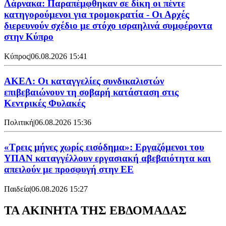
Λάρνακα: Παραπέμφθηκαν σε δίκη οι πέντε
κατηγορούμενοι για τρομοκρατία - Οι Αρχές
διερευνούν σχέδιο με στόχο ισραηλινά συμφέροντα
στην Κύπρο
Κύπρος
|
06.08.2026 15:41
ΑΚΕΛ: Οι καταγγελίες συνδικαλιστών
επιβεβαιώνουν τη σοβαρή κατάσταση στις
Κεντρικές Φυλακές
Πολιτική
|
06.08.2026 15:36
«Τρεις μήνες χωρίς εισόδημα»: Εργαζόμενοι του
ΥΠΑΝ καταγγέλλουν εργασιακή αβεβαιότητα και
απειλούν με προσφυγή στην ΕΕ
Παιδεία
|
06.08.2026 15:27
ΤΑ ΑΚΙΝΗΤΑ ΤΗΣ ΕΒΔΟΜΑΔΑΣ