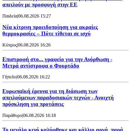
απειλούν με προσφυγή στην ΕΕ
Παιδεία
|
06.08.2026 15:27
Νέα κίτρινη προειδοποίηση για ακραίες
θερμοκρασίες – Πότε τίθεται σε ισχύ
Κύπρος
|
06.08.2026 16:26
Επιστροφή στο... γραφείο για την Ανόρθωση -
Μετρά αντίστροφα ο Φουρτάδο
Γήπεδο
|
06.08.2026 16:22
Ευρωπαϊκή έρευνα για τη διάσωση των
απειλούμενων παραδοσιακών τεχνών - Ανοιχτή
πρόσκληση για προτάσεις
Παράθυρο
|
06.08.2026 16:18
Το μεγάλο κενό καλύφθηκε και κάλλιο αργά, παρά