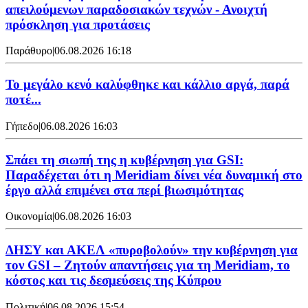
απειλούμενων παραδοσιακών τεχνών - Ανοιχτή
πρόσκληση για προτάσεις
Παράθυρο
|
06.08.2026 16:18
Το μεγάλο κενό καλύφθηκε και κάλλιο αργά, παρά
ποτέ...
Γήπεδο
|
06.08.2026 16:03
Σπάει τη σιωπή της η κυβέρνηση για GSI:
Παραδέχεται ότι η Meridiam δίνει νέα δυναμική στο
έργο αλλά επιμένει στα περί βιωσιμότητας
Οικονομία
|
06.08.2026 16:03
ΔΗΣΥ και ΑΚΕΛ «πυροβολούν» την κυβέρνηση για
τον GSI – Ζητούν απαντήσεις για τη Meridiam, το
κόστος και τις δεσμεύσεις της Κύπρου
Πολιτική
|
06.08.2026 15:54