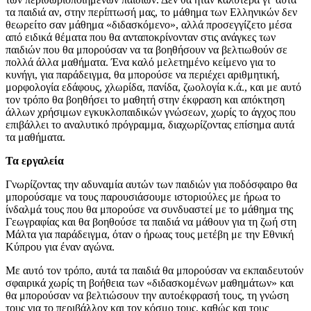
τα παιδιά αν, στην περίπτωσή μας, το μάθημα των Ελληνικών δεν
θεωρείτο σαν μάθημα «διδασκόμενο», αλλά προσεγγίζετο μέσα
από ειδικά θέματα που θα ανταποκρίνονταν στις ανάγκες των
παιδιών που θα μπορούσαν να τα βοηθήσουν να βελτιωθούν σε
πολλά άλλα μαθήματα. Ένα καλό μελετημένο κείμενο για το
κυνήγι, για παράδειγμα, θα μπορούσε να περιέχει αριθμητική,
μορφολογία εδάφους, χλωρίδα, πανίδα, ζωολογία κ.ά., και με αυτό
τον τρόπο θα βοηθήσει το μαθητή στην έκφραση και απόκτηση
άλλων χρήσιμων εγκυκλοπαιδικών γνώσεων, χωρίς το άγχος που
επιβάλλει το αναλυτικό πρόγραμμα, διαχωρίζοντας επίσημα αυτά
τα μαθήματα.
Τα εργαλεία
Γνωρίζοντας την αδυναμία αυτών των παιδιών για ποδόσφαιρο θα
μπορούσαμε να τους παρουσιάσουμε ιστοριούλες με ήρωα το
ίνδαλμά τους που θα μπορούσε να συνδυαστεί με το μάθημα της
Γεωγραφίας και θα βοηθούσε τα παιδιά να μάθουν για τη ζωή στη
Μάλτα για παράδειγμα, όταν ο ήρωας τους μετέβη με την Εθνική
Κύπρου για έναν αγώνα.
Με αυτό τον τρόπο, αυτά τα παιδιά θα μπορούσαν να εκπαιδευτούν
σφαιρικά χωρίς τη βοήθεια των «διδασκομένων μαθημάτων» και
θα μπορούσαν να βελτιώσουν την αυτοέκφρασή τους, τη γνώση
τους για το περιβάλλον και τον κόσμο τους, καθώς και τους