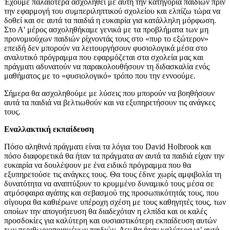
Έχουμε παλαιότερα ασχοληθεί με αυτή την κατηγορία παιδιών πριν
την εφαρμογή του συμπεριληπτικού σχολείου και ελπίζω τώρα να
δοθεί και σε αυτά τα παιδιά η ευκαιρία για κατάλληλη μόρφωση.
Στο Α' μέρος ασχοληθήκαμε γενικά με τα προβλήματα των μη
προνομιούχων παιδιών ρίχνοντάς τους στο «πυρ το εξώτερον»
επειδή δεν μπορούν να λειτουργήσουν φυσιολογικά μέσα στο
αναλυτικό πρόγραμμα που εφαρμόζεται στα σχολεία μας και
πράγματι αδυνατούν να παρακολουθήσουν τη διδασκαλία ενός
μαθήματος με το «φυσιολογικό» τρόπο που την εννοούμε.
Σήμερα θα ασχοληθούμε με λύσεις που μπορούν να βοηθήσουν
αυτά τα παιδιά να βελτιωθούν και να εξυπηρετήσουν τις ανάγκες
τους.
Εναλλακτική εκπαίδευση
Πόσο αληθινά πράγματι είναι τα λόγια του David Holbrook και
πόσο διαφορετικά θα ήταν τα πράγματα αν αυτά τα παιδιά είχαν την
ευκαιρία να δουλέψουν με ένα ειδικό πρόγραμμα που θα
εξυπηρετούσε τις ανάγκες τους. Θα τους έδινε χωρίς αμφιβολία τη
δυνατότητα να αναπτύξουν το κρυμμένο δυναμικό τους μέσα σε
ατμόσφαιρα αγάπης και σεβασμού της προσωπικότητάς τους, που
σίγουρα θα καθιέρωνε υπέροχη σχέση με τους καθηγητές τους, των
οποίων την απογοήτευση θα διαδεχόταν η ελπίδα και οι καλές
προσδοκίες για καλύτερη και ουσιαστικότερη εκπαίδευση αυτών
των περιθωριοποιημένων παιδιών. Δεν θα ήταν καλύτερα γι’ αυτά