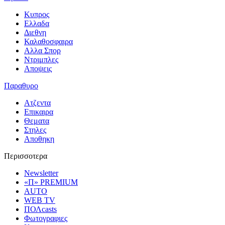
Κυπρος
Ελλαδα
Διεθνη
Καλαθοσφαιρα
Αλλα Σπορ
Ντριμπλες
Αποψεις
Παραθυρο
Ατζεντα
Επικαιρα
Θεματα
Στηλες
Αποθηκη
Περισσοτερα
Newsletter
«Π» PREMIUM
AUTO
WEB TV
ΠΟΛcasts
Φωτογραφιες