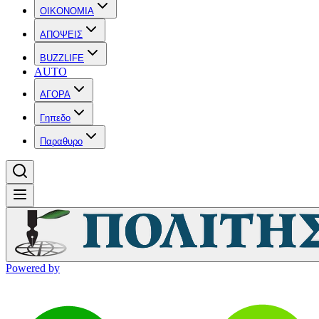
OIKONOMIA
ΑΠΟΨΕΙΣ
BUZZLIFE
AUTO
ΑΓΟΡΑ
Γηπεδο
Παραθυρο
Powered by