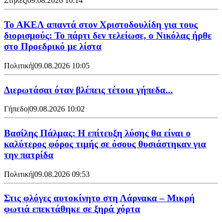
Στήλες
|
09.08.2026 10:14
Το ΑΚΕΛ απαντά στον Χριστοδουλίδη για τους
διορισμούς: Το πάρτι δεν τελείωσε, ο Νικόλας ήρθε
στο Προεδρικό με λίστα
Πολιτική
|
09.08.2026 10:05
Διερωτάσαι όταν βλέπεις τέτοια γήπεδα...
Γήπεδο
|
09.08.2026 10:02
Βασίλης Πάλμας: Η επίτευξη λύσης θα είναι ο
καλύτερος φόρος τιμής σε όσους θυσιάστηκαν για
την πατρίδα
Πολιτική
|
09.08.2026 09:53
Στις φλόγες αυτοκίνητο στη Λάρνακα – Μικρή
φωτιά επεκτάθηκε σε ξηρά χόρτα