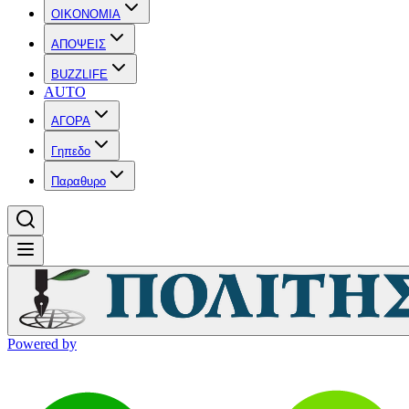
OIKONOMIA
ΑΠΟΨΕΙΣ
BUZZLIFE
AUTO
ΑΓΟΡΑ
Γηπεδο
Παραθυρο
Powered by