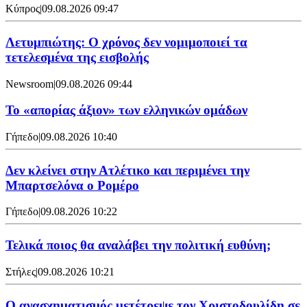
Κύπρος
|
09.08.2026 09:47
Λετυμπιώτης: Ο χρόνος δεν νομιμοποιεί τα
τετελεσμένα της εισβολής
Newsroom
|
09.08.2026 09:44
Το «απορίας άξιον» των ελληνικών ομάδων
Γήπεδο
|
09.08.2026 10:40
Δεν κλείνει στην Ατλέτικο και περιμένει την
Μπαρτσελόνα ο Ρομέρο
Γήπεδο
|
09.08.2026 10:22
Τελικά ποιος θα αναλάβει την πολιτική ευθύνη;
Στήλες
|
09.08.2026 10:21
Ο ανασχηματισμός μετέτρεψε τον Χριστοδουλίδη σε