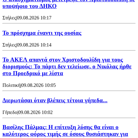
υποψήφιο του ΔΗΚΟ
Στήλες
|
09.08.2026 10:17
Το πρόσχημα έναντι της ουσίας
Στήλες
|
09.08.2026 10:14
Το ΑΚΕΛ απαντά στον Χριστοδουλίδη για τους
διορισμούς: Το πάρτι δεν τελείωσε, ο Νικόλας ήρθε
στο Προεδρικό με λίστα
Πολιτική
|
09.08.2026 10:05
Διερωτάσαι όταν βλέπεις τέτοια γήπεδα...
Γήπεδο
|
09.08.2026 10:02
Βασίλης Πάλμας: Η επίτευξη λύσης θα είναι ο
καλύτερος φόρος τιμής σε όσους θυσιάστηκαν για