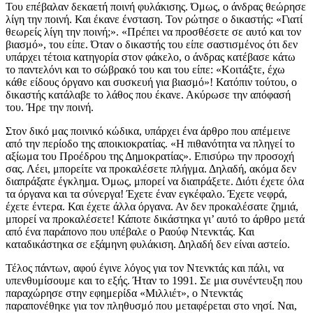
Του επέβαλαν δεκαετή ποινή φυλάκισης. Όμως, ο άνδρας θεώρησε
λίγη την ποινή. Και έκανε ένσταση. Τον ρώτησε ο δικαστής: «Γιατί
θεωρείς λίγη την ποινή;». «Πρέπει να προσθέσετε σε αυτό και τον
βιασμό», του είπε. Όταν ο δικαστής του είπε σαστισμένος ότι δεν
υπάρχει τέτοια κατηγορία στον φάκελο, ο άνδρας κατέβασε κάτω
το παντελόνι και το σώβρακό του και του είπε: «Κοιτάξτε, έχω
κάθε είδους όργανο και συσκευή για βιασμό»! Κατόπιν τούτου, ο
δικαστής κατάλαβε το λάθος που έκανε. Ακύρωσε την απόφασή
του. Ήρε την ποινή.
Στον δικό μας ποινικό κώδικα, υπάρχει ένα άρθρο που απέμεινε
από την περίοδο της αποικιοκρατίας. «Η πιθανότητα να πληγεί το
αξίωμα του Προέδρου της Δημοκρατίας». Επισύρω την προσοχή
σας. Λέει, μπορείτε να προκαλέσετε πλήγμα. Δηλαδή, ακόμα δεν
διαπράξατε έγκλημα. Όμως, μπορεί να διαπράξετε. Διότι έχετε όλα
τα όργανα και τα σύνεργα! Έχετε έναν εγκέφαλο. Έχετε νεφρά,
έχετε έντερα. Και έχετε άλλα όργανα. Αν δεν προκαλέσατε ζημιά,
μπορεί να προκαλέσετε! Κάποτε δικάστηκα γι’ αυτό το άρθρο μετά
από ένα παράπονο που υπέβαλε ο Ραούφ Ντενκτάς. Και
καταδικάστηκα σε εξάμηνη φυλάκιση. Δηλαδή δεν είναι αστείο.
Τέλος πάντων, αφού έγινε λόγος για τον Ντενκτάς και πάλι, να
υπενθυμίσουμε και το εξής. Ήταν το 1991. Σε μια συνέντευξη που
παραχώρησε στην εφημερίδα «Μιλλιέτ», ο Ντενκτάς
παραπονέθηκε για τον πληθυσμό που μεταφέρεται στο νησί. Ναι,