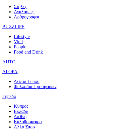
Στηλες
Αναλυσεις
Αρθρογραφοι
BUZZLIFE
Lifestyle
Viral
People
Food and Drink
AUTO
ΑΓΟΡΑ
Δελτια Τυπου
Φυλλαδια Προσφορων
Γηπεδο
Κυπρος
Ελλαδα
Διεθνη
Καλαθοσφαιρα
Αλλα Σπορ