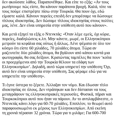
δεν ακούσατε λάθος. Παραπονέθηκε. Και είπε το εξής: «Αν τους
ρωτήσουμε πώς είστε, θα κάνουν παράπονα βροχή. Καλά, τότε να
τους πούμε επιστρέψτε πίσω στην Τουρκία. Θα πουν όχι, εδώ
είμαστε καλά. Κάνουν πορείες επειδή δεν μπορέσαμε να δώσουμε
τίτλους ιδιοκτησίας. Δεν δώσαμε τίτλους ιδιοκτησίας στους πολίτες
μας, λένε. Δεν είναι υπηρεσία στην υπόθεση αυτό που κάνουν».
Και μετά εξηγεί τα εξής ο Ντενκτάς: «Όταν λέμε εμείς, όχι κύριε,
πορείες, διαδηλώσεις κ.λπ. Μην κάνετε, μωρέ, οι Ελληνοκύπριοι
μετρούν τα κεφάλια σας ούτως ή άλλως. Λένε ψέματα σε όλο τον
κόσμο ότι είστε 60 χιλιάδες, 70 χιλιάδες άτομα. Τώρα αν
μαζευτείτε δύο χιλιάδες άτομα, θα βγάλουν από κάπου κοντά μια
φωτογραφία, θα σας δείξουν. Κρατώντας ταμπέλες θα πουν ‘κοίτα
οι προερχόμενοι από την Τουρκία θέλουν τα εδάφη των
Ελληνοκυπρίων’. Δηλαδή, αυτό τώρα υπηρετεί την υπόθεση; Όχι,
αυτό δεν είναι υπηρεσία στην υπόθεση. Σας φέραμε εδώ για να
υπηρετείτε την υπόθεση».
Τι έγινε ύστερα το ξέρετε. Άλλαξαν τον νόμο. Και έδωσαν τίτλο
ιδιοκτησίας σε όλους. Δεν ντράπηκαν και δεν δίστασαν να τους
μεταγράψουν τις ελληνοκυπριακές περιουσίες. Φυσικά, πήραν και
Τουρκοκύπριοι αυτό που ήταν να πάρουν. Αν το αντιλαμβάνεστε, ο
Ντενκτάς κάνει λόγο για 60-70 χιλιάδες. Επιπλέον, το θεωρεί αυτό
παραφουσκωμένο εκ μέρους των Ελληνοκυπρίων. Από εκείνη
τη χρονιά πέρασαν 32 χρόνια. Τώρα για τι μιλάμε; Για 600-700