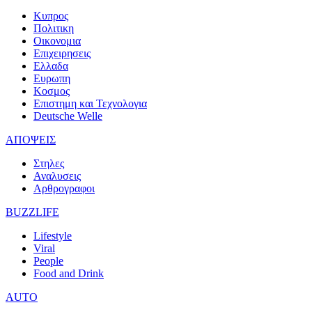
Κυπρος
Πολιτικη
Οικονομια
Επιχειρησεις
Ελλαδα
Ευρωπη
Κοσμος
Επιστημη και Τεχνολογια
Deutsche Welle
ΑΠΟΨΕΙΣ
Στηλες
Αναλυσεις
Αρθρογραφοι
BUZZLIFE
Lifestyle
Viral
People
Food and Drink
AUTO