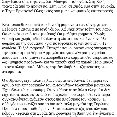
Στην Ινδονησία, τυφώνας. Στη Μυανμάρ, τσουνάμι. Στη Χιλή,
τραγωδία από το ηφαίστειο. Στην Κίνα, σεισμός. Και στην Τουρκία,
ο Ταγίπ Ερντογάν! Όλες εκτός από μία είναι φυσικές καταστροφές.
Κινητοποιήθηκε η εδώ κυβέρνηση μαριονέτα των συνεργατών.
Εξέδωσε διάταγμα με ισχύ νόμου. Χώθηκε στην τσέπη του λαού.
Θα αποκόψει από τους μισθούς! Θα μαζέψει χρήματα. Χωρίς
ντροπή και χωρίς αιδώ έβαλαν στη λίστα τους και ένα κονδύλι
δωρεάς με την ονομασία «για τις ταφόπετρες των παιδιών». Τι
αναίδεια. Τι ξεδιαντροπιά. Ευτυχώς που οι οικογένειες απέρριψαν
την πρόταση του Δήμου Αμμοχώστου για ανέγερση μνημείου
πεσόντων. Τι σημαίνει να αφιερωθεί ένα κομμάτι στο νεκροταφείο
ως «μνημείο πεσόντων» και να ταφούν εκεί τα παιδιά; Ποιο μυαλό
το ανακάλυψε αυτό; Μήπως έσμιξαν διάβολοι τζιχαντιστές στο
πνεύμα μας;
Ο άνθρωπος έχει παλάτι χίλιων δωματίων. Κανείς δεν ξέρει τον
αριθμό των υπηρεσιακών του αυτοκινήτων τελευταίου μοντέλου.
Έχει ιδιωτικά αεροσκάφη. Όταν κάθισε στον θώκο έλεγε ότι δεν
είχε τίποτε άλλο εκτός από το δαχτυλίδι που φορούσε, ενώ τώρα
συγκαταλέγεται ανάμεσα στους πιο πλούσιους του κόσμου. Η
σύζυγός του ψωνίζει από τα πιο πολυτελή μαγαζιά της Ευρώπης.
Πληρώνει τους μισθούς των πλιατσικολόγων τζιχαντιστών που
κόβουν κεφάλια στη Συρία. Δημιούργησε τη βάση για ένα έγκλημα,