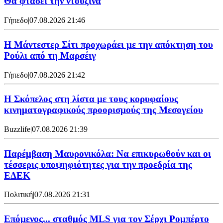
Θα φτάσει την ντουζίνα
Γήπεδο
|
07.08.2026 21:46
Η Μάντεστερ Σίτι προχωράει με την απόκτηση του
Ρούλι από τη Μαρσέιγ
Γήπεδο
|
07.08.2026 21:42
Η Σκόπελος στη λίστα με τους κορυφαίους
κινηματογραφικούς προορισμούς της Μεσογείου
Buzzlife
|
07.08.2026 21:39
Παρέμβαση Μαυρονικόλα: Να επικυρωθούν και οι
τέσσερις υποψηφιότητες για την προεδρία της
ΕΔΕΚ
Πολιτική
|
07.08.2026 21:31
Επόμενος... σταθμός MLS για τον Σέρχι Ρομπέρτο