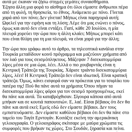
αυτά με έκαναν να ζήσω στιγμές γεμάτες συναισθήματα.
Έζησα άλλη μια φορά το αίσθημα ότι όλοι είμαστε άνθρωποι πέρα
από τη φυλή, τη θρησκεία, το έθνος. Ανάμεικτο με πόνο. Γίνεται
χαρά από τον πόνο; Δεν γίνεται! Μήπως είναι παρηγοριά αυτή;
Ωφελεί για την ειρήνη και τη λύση; Λέμε ότι μας ενώνει ο πόνος,
όμως και αυτό δεν είναι εντάξει. Γιατί, κάθε 20 Ιουλίου, η μία
πλευρά χορεύει την ώρα που η άλλη κλαίει; Μήπως μπορεί κάτι
που είναι θλίψη για τη μια πλευρά, να είναι χαρά για την άλλη;
Την ώρα που γράφω αυτό το άρθρο, τα τηλεοπτικά κανάλια στην
Τουρκία μεταδίδουν κοινό πρόγραμμα και μαζεύουν χρήματα από
τον λαό για τους σεισμόπληκτους. Μάζεψαν 7 δισεκατομμύρια
λίρες μέσα σε μια ώρα, λέει. Αλλά ο πιο χουβαρντάς είναι η
Κεντρική Τράπεζα της Τουρκίας. Χάρισε τριάντα δισεκατομμύρια
λίρες, λέει! Η Κεντρική Τράπεζα δεν είναι ιδιωτική. Είναι κρατική
τράπεζα. Όμως, κάνει εισφορά σαν να πρόκειται για το τσιφλίκι του
πατέρα της! Πού θα πάνε αυτά τα χρήματα; Όπου πήγαν τα
δισεκατομμύρια λίρες φόροι για τον σεισμό προηγουμένως, εκεί
θα πάνε και αυτά. Τα καταβρόχθισαν. Σίγουρα κάποια από αυτά
μπήκαν και σε κουτιά παπουτσιών. Ε, λαέ. Είσαι βέβαιος ότι δεν θα
πάνε και αυτά εκεί; Εμείς εδώ δεν είμαστε βέβαιοι. Δεν τους
εμπιστευόμαστε. Δεν είμαστε καθόλου βέβαιοι ότι δεν θα πάνε στο
ταμείο του Ταγίπ Ερντογάν. Κοιτάξτε εκείνη την αμερικάνικη
γελοιογραφία. Ο γελοιογράφος σκίτσαρε με μαύρα χρώματα τις
συμφορές που βρήκαν τις χώρες. Στο Σουδάν, ξηρασία και πείνα.