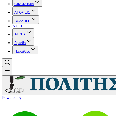
OIKONOMIA
ΑΠΟΨΕΙΣ
BUZZLIFE
AUTO
ΑΓΟΡΑ
Γηπεδο
Παραθυρο
Powered by