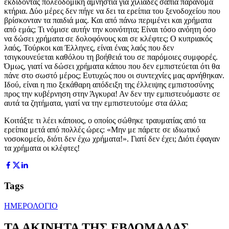
εκδίδοντας πολεοδομική αμνηστία για χιλιάδες σάπια παράνομα
κτήρια. Δύο μέρες δεν πήγε να δει τα ερείπια του ξενοδοχείου που
βρίσκονταν τα παιδιά μας. Και από πάνω περιμένει και χρήματα
από εμάς; Τι νόμισε αυτήν την κοινότητα; Είναι τόσο ανόητη όσο
να δώσει χρήματα σε δολοφόνους και σε κλέφτες; Ο κυπριακός
λαός, Τούρκοι και Έλληνες, είναι ένας λαός που δεν
τσιγκουνεύεται καθόλου τη βοήθειά του σε παρόμοιες συμφορές.
Όμως, γιατί να δώσει χρήματα κάπου που δεν εμπιστεύεται ότι θα
πάνε στο σωστό μέρος; Ευτυχώς που οι συντεχνίες μας αρνήθηκαν.
Ιδού, είναι η πιο ξεκάθαρη απόδειξη της έλλειψης εμπιστοσύνης
προς την κυβέρνηση στην Άγκυρα! Αν δεν την εμπιστευόμαστε σε
αυτά τα ζητήματα, γιατί να την εμπιστευτούμε στα άλλα;
Κοιτάξτε τι λέει κάποιος, ο οποίος σώθηκε τραυματίας από τα
ερείπια μετά από πολλές ώρες: «Μην με πάρετε σε ιδιωτικό
νοσοκομείο, διότι δεν έχω χρήματα!». Γιατί δεν έχει; Διότι έφαγαν
τα χρήματα οι κλέφτες!
Tags
ΗΜΕΡΟΛΟΓΙΟ
ΤΑ ΑΚΙΝΗΤΑ ΤΗΣ ΕΒΔΟΜΑΔΑΣ