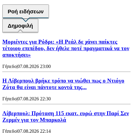
Ροή ειδήσεων
Δημοφιλή
Μοριέντες για Ρόδρι: «Η Ρεάλ δε χάνει παίκτες
τέτοιου επιπέδου, δεν ήθελε ποτέ πραγματικά να τον
αποκτήσει»
Γήπεδο
|
07.08.2026 23:00
Η Λίβερπουλ βρήκε τρόπο να νιώθει πως ο Ντιόγο
Ζότα θα είναι πάντοτε κοντά της...
Γήπεδο
|
07.08.2026 22:30
Λίβερπουλ: Πρόταση 115 εκατ. ευρώ στην Παρί Σεν
Ζερμέν για τον Μπαρκολά
Γήπεδο
|
07.08.2026 22:14