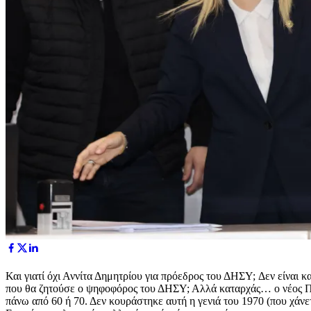
Και γιατί όχι Αννίτα Δημητρίου για πρόεδρος του ΔΗΣΥ; Δεν είναι κ
που θα ζητούσε ο ψηφοφόρος του ΔΗΣΥ; Αλλά καταρχάς… ο νέος Πρό
πάνω από 60 ή 70. Δεν κουράστηκε αυτή η γενιά του 1970 (που χάνετ