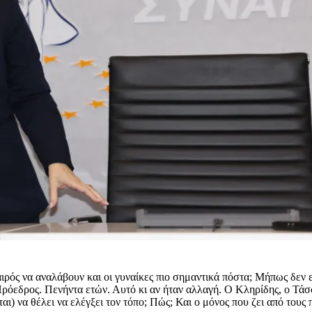
αιρός να αναλάβουν και οι γυναίκες πιο σημαντικά πόστα; Μήπως δεν εί
εδρος. Πενήντα ετών. Αυτό κι αν ήταν αλλαγή. Ο Κληρίδης, ο Τάσσο
αι) να θέλει να ελέγξει τον τόπο; Πώς; Και ο μόνος που ζει από τους 