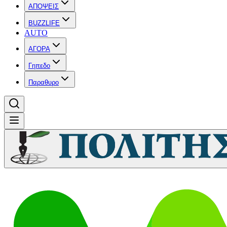
ΑΠΟΨΕΙΣ
BUZZLIFE
AUTO
ΑΓΟΡΑ
Γηπεδο
Παραθυρο