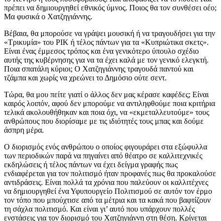
πρέπει να δημιουργηθεί εθνικός ύμνος. Ποιος θα τον συνθέσει οέο;
Μα φυσικά ο Χατζηγιάννης.
Βέβαια, θα μπορούσε να γράψει μουσική ή να τραγουδήσει για την
«Τρικυμία» του ΡΙΚ ή τέλος πάντων για τα «Κυπριώτικα σκετς».
Είναι ένας έμμεσος τρόπος και ένα γενικότερο ύπουλο σχέδιο
αυτής της κυβέρνησης για να τα έχει καλά με τον γενικό ελεγκτή.
Ποια σπατάλη κύριοι; Ο Χατζηγιάννης τραγουδά παντού και
τζάμπα και χωρίς να χρεώνει το Δημόσιο ούτε σεντ.
Τώρα, θα μου πείτε γιατί ο άλλος δεν μας κέρασε καφέδες; Είναι
καιρός λοιπόν, αφού δεν μπορούμε να αντιληφθούμε ποια κριτήρια
τελικά ακολουθήθηκαν και ποια όχι, να «εκμεταλλευτούμε» τους
ανθρώπους που διορίσαμε με τις ιδιότητές τους μπας και δούμε
άσπρη μέρα.
Ο διορισμός ενός ανθρώπου ο οποίος φιγουράρει στα εξώφυλλα
των περιοδικών παρά να πηγαίνει από θέατρο σε καλλιτεχνικές
εκδηλώσεις ή τέλος πάντων να έχει δείγμα γραφής πως
ενδιαφέρεται για τον πολιτισμό ήταν προφανές πως θα προκαλούσε
αντιδράσεις. Είναι πολλά τα χρόνια που παλεύουν οι καλλιτέχνες
να δημιουργηθεί ένα Υφυπουργείο Πολιτισμού σε αυτόν τον έρμο
τον τόπο που μπούχτισε από τα μέτρια και τα κακά που βαφτίζουν
τη σάχλα πολιτισμό. Και είναι γι’ αυτό που υπάρχουν πολλές
ενστάσεις για τον διορισμό του Χατζηγιάννη στη θέση. Κρίνεται