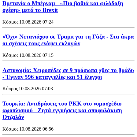
Βρετανία ο Μπέρναμ - «Πιο βαθιά και φιλόδοξη
σχέση» μετά το Brexit
Κόσμος
|
10.08.2026 07:24
«Όχι» Νετανιάχου σε Τραμπ για τη Γάζα - Στα άκρα
οι σχέσεις τους ενόψει εκλογών
Κόσμος
|
10.08.2026 07:15
Αστυνομία: Χειροπέδες σε 9 πρόσωπα χθες το βράδυ
- Έγιναν 596 καταγγελίες και 51 έλεγχοι
Κύπρος
|
10.08.2026 07:03
Τουρκία: Αντιδράσεις του PKK στο νομοσχέδιο
αφοπλισμού - Ζητά εγγυήσεις και αποφυλάκιση
Οτζαλάν
Κόσμος
|
10.08.2026 06:56