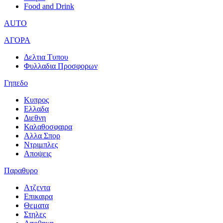
Food and Drink
AUTO
ΑΓΟΡΑ
Δελτια Τυπου
Φυλλαδια Προσφορων
Γηπεδο
Κυπρος
Ελλαδα
Διεθνη
Καλαθοσφαιρα
Αλλα Σπορ
Ντριμπλες
Αποψεις
Παραθυρο
Ατζεντα
Επικαιρα
Θεματα
Στηλες