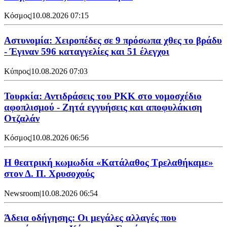
Κόσμος
|
10.08.2026 07:15
Αστυνομία: Χειροπέδες σε 9 πρόσωπα χθες το βράδυ
- Έγιναν 596 καταγγελίες και 51 έλεγχοι
Κύπρος
|
10.08.2026 07:03
Τουρκία: Αντιδράσεις του PKK στο νομοσχέδιο
αφοπλισμού - Ζητά εγγυήσεις και αποφυλάκιση
Οτζαλάν
Κόσμος
|
10.08.2026 06:56
Η θεατρική κωμωδία «Κατάλαθος Τρελαθήκαμε»
στον Δ. Π. Χρυσοχούς
Newsroom
|
10.08.2026 06:54
Άδεια οδήγησης: Οι μεγάλες αλλαγές που