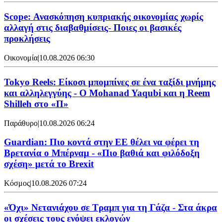
Scope: Ανασκόπηση κυπριακής οικονομίας χωρίς
αλλαγή στις διαβαθμίσεις- Ποιες οι βασικές
προκλήσεις
Οικονομία
|
10.08.2026 06:30
Tokyo Reels: Είκοσι μπομπίνες σε ένα ταξίδι μνήμης
και αλληλεγγύης - Ο Mohanad Yaqubi και η Reem
Shilleh στο «Π»
Παράθυρο
|
10.08.2026 06:24
Guardian: Πιο κοντά στην ΕΕ θέλει να φέρει τη
Βρετανία ο Μπέρναμ - «Πιο βαθιά και φιλόδοξη
σχέση» μετά το Brexit
Κόσμος
|
10.08.2026 07:24
«Όχι» Νετανιάχου σε Τραμπ για τη Γάζα - Στα άκρα
οι σχέσεις τους ενόψει εκλογών