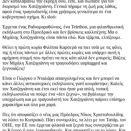
Δεν καταλαβαίνω την έκρηξή σου, είπε, και σώπασε για τον
διορισμό του Χατζηγιάννη. Γενικά πήραμε τη ζωή μας λάθος,
αφού ένας τραγουδιστής είναι χρήσιμος γενικότερα σε ένα
κυβερνητικό σχήμα. Κι ιδού:
Έρχεται ένας Ραδιομαραθώνιος, ένα Telethon, μια φιλανθρωπική
εκδήλωση στο Προεδρικό και δεν βρίσκεις καλλιτέχνη; Μα ο
Μιχάλης Χατζηγιάννης είναι πάντα εδώ. Και τζάμπα, ελπίζουμε.
Θέλει η πρώτη κυρία Φιλίππα Καρσερά να πιει τσάι με τις φίλες
της ή τέλος πάντων με άλλες πρώτες κυρίες και υπάρχει αυτή η
αμήχανη στιγμή που πρέπει να πεις κάτι αλλά δεν μπορείς; Βάζεις
τον Μιχάλη Χατζηγιάννη να τραγουδήσει unplugged και
ξεγνοιάζεις!
Είναι ο Γιώργκο ο Νταλάρα απασχολημένος και δεν μπορεί να
κάνει άλλες αντικατοχικές εκδηλώσεις γιατί κουράστηκε; Καλείς
τον Χατζηγιάννη και έτσι εκεί που ήταν μια απλή, τυπική
εκδηλωσούλα να πούμε ένα «δεν ξεχνώ», να βγάλουμε την
υποχρέωση και με τραγουδιστή τον Χατζηγιάννη παίρνει επίσημο
χαρακτήρα και όλα μια χαρά.
Πες ότι αποφασίζει ο νέος μας Πρόεδρος Νίκος Χριστοδουλίδης
να λύσει το Κυπριακό. Πάει συνομιλίες, τα λέει με τον Τατάρ, τον
ΟΗΕ, την ΕΕ του έρχεται φλασιά και ξεχνά πως συνεργάζεται με
το Κέντρο ή τους λυσοφοβικούς. Και αποφασίζει να το λύσει. Και