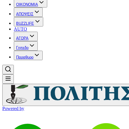
OIKONOMIA
ΑΠΟΨΕΙΣ
BUZZLIFE
AUTO
ΑΓΟΡΑ
Γηπεδο
Παραθυρο
Powered by