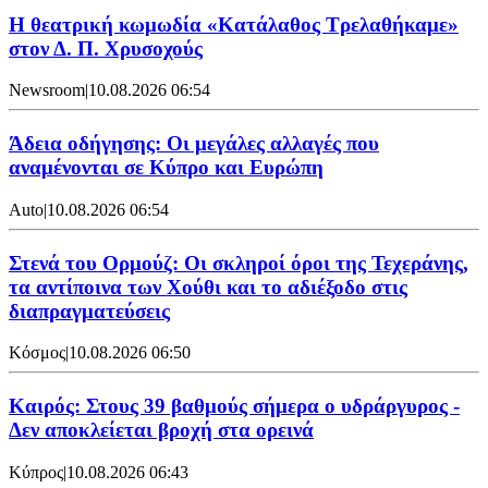
Η θεατρική κωμωδία «Κατάλαθος Τρελαθήκαμε»
στον Δ. Π. Χρυσοχούς
Newsroom
|
10.08.2026 06:54
Άδεια οδήγησης: Οι μεγάλες αλλαγές που
αναμένονται σε Κύπρο και Ευρώπη
Auto
|
10.08.2026 06:54
Στενά του Ορμούζ: Οι σκληροί όροι της Τεχεράνης,
τα αντίποινα των Χούθι και το αδιέξοδο στις
διαπραγματεύσεις
Κόσμος
|
10.08.2026 06:50
Καιρός: Στους 39 βαθμούς σήμερα ο υδράργυρος -
Δεν αποκλείεται βροχή στα ορεινά
Κύπρος
|
10.08.2026 06:43