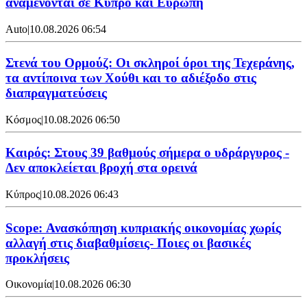
αναμένονται σε Κύπρο και Ευρώπη
Auto
|
10.08.2026 06:54
Στενά του Ορμούζ: Οι σκληροί όροι της Τεχεράνης,
τα αντίποινα των Χούθι και το αδιέξοδο στις
διαπραγματεύσεις
Κόσμος
|
10.08.2026 06:50
Καιρός: Στους 39 βαθμούς σήμερα ο υδράργυρος -
Δεν αποκλείεται βροχή στα ορεινά
Κύπρος
|
10.08.2026 06:43
Scope: Ανασκόπηση κυπριακής οικονομίας χωρίς
αλλαγή στις διαβαθμίσεις- Ποιες οι βασικές
προκλήσεις
Οικονομία
|
10.08.2026 06:30