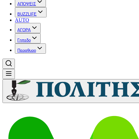
ΑΠΟΨΕΙΣ
BUZZLIFE
AUTO
ΑΓΟΡΑ
Γηπεδο
Παραθυρο