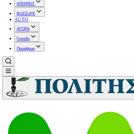
ΑΠΟΨΕΙΣ
BUZZLIFE
AUTO
ΑΓΟΡΑ
Γηπεδο
Παραθυρο