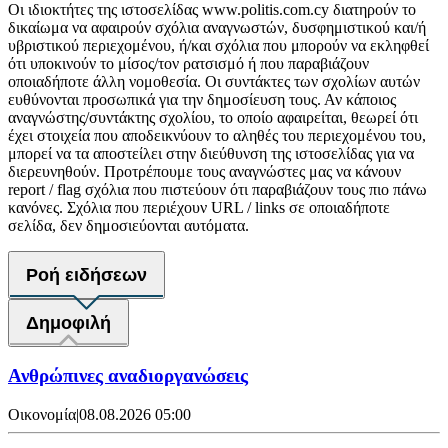
Οι ιδιοκτήτες της ιστοσελίδας www.politis.com.cy διατηρούν το
δικαίωμα να αφαιρούν σχόλια αναγνωστών, δυσφημιστικού και/ή
υβριστικού περιεχομένου, ή/και σχόλια που μπορούν να εκληφθεί
ότι υποκινούν το μίσος/τον ρατσισμό ή που παραβιάζουν
οποιαδήποτε άλλη νομοθεσία. Οι συντάκτες των σχολίων αυτών
ευθύνονται προσωπικά για την δημοσίευση τους. Αν κάποιος
αναγνώστης/συντάκτης σχολίου, το οποίο αφαιρείται, θεωρεί ότι
έχει στοιχεία που αποδεικνύουν το αληθές του περιεχομένου του,
μπορεί να τα αποστείλει στην διεύθυνση της ιστοσελίδας για να
διερευνηθούν. Προτρέπουμε τους αναγνώστες μας να κάνουν
report / flag σχόλια που πιστεύουν ότι παραβιάζουν τους πιο πάνω
κανόνες. Σχόλια που περιέχουν URL / links σε οποιαδήποτε
σελίδα, δεν δημοσιεύονται αυτόματα.
Ροή ειδήσεων
Δημοφιλή
Ανθρώπινες αναδιοργανώσεις
Οικονομία
|
08.08.2026 05:00