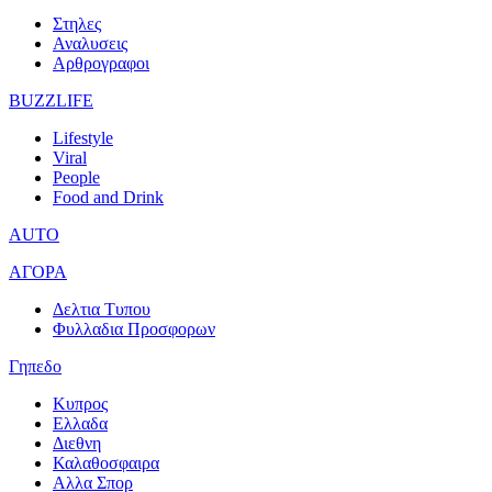
Στηλες
Αναλυσεις
Αρθρογραφοι
BUZZLIFE
Lifestyle
Viral
People
Food and Drink
AUTO
ΑΓΟΡΑ
Δελτια Τυπου
Φυλλαδια Προσφορων
Γηπεδο
Κυπρος
Ελλαδα
Διεθνη
Καλαθοσφαιρα
Αλλα Σπορ