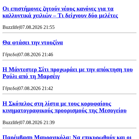
Οι επιστήμονες ζητούν νέους κανόνες για τα
καλλυντικά χειλιών – Τι δείχνουν δύο μελέτες
Buzzlife
|
07.08.2026 21:55
Θα φτάσει την ντουζίνα
Γήπεδο
|
07.08.2026 21:46
Η Μάντεστερ Σίτι προχωράει με την απόκτηση του
Ρούλι από τη Μαρσέιγ
Γήπεδο
|
07.08.2026 21:42
Η Σκόπελος στη λίστα με τους κορυφαίους
κινηματογραφικούς προορισμούς της Μεσογείου
Buzzlife
|
07.08.2026 21:39
Παρέμβαση Μαυρονικόλα: Να επικυρωθούν και οι