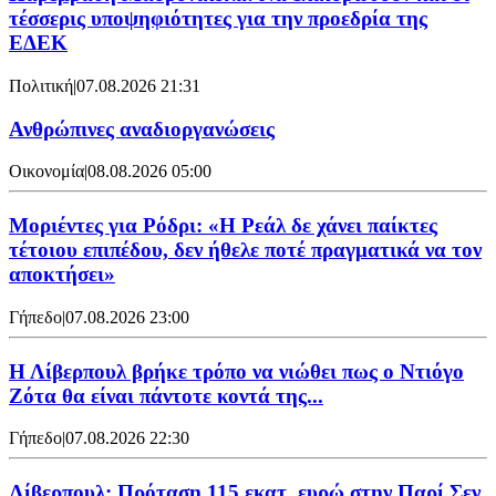
τέσσερις υποψηφιότητες για την προεδρία της
ΕΔΕΚ
Πολιτική
|
07.08.2026 21:31
Ανθρώπινες αναδιοργανώσεις
Οικονομία
|
08.08.2026 05:00
Μοριέντες για Ρόδρι: «Η Ρεάλ δε χάνει παίκτες
τέτοιου επιπέδου, δεν ήθελε ποτέ πραγματικά να τον
αποκτήσει»
Γήπεδο
|
07.08.2026 23:00
Η Λίβερπουλ βρήκε τρόπο να νιώθει πως ο Ντιόγο
Ζότα θα είναι πάντοτε κοντά της...
Γήπεδο
|
07.08.2026 22:30
Λίβερπουλ: Πρόταση 115 εκατ. ευρώ στην Παρί Σεν