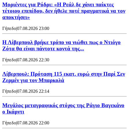
Μοριέντες για Ρόδρι: «Η Ρεάλ δε χάνει παίκτες
τέτοιου επιπέδου, δεν ήθελε ποτέ πραγματικά να τον
αποκτήσει»
Γήπεδο
|
07.08.2026 23:00
Η Λίβερπουλ βρήκε τρόπο να νιώθει πως ο Ντιόγο
Ζότα θα είναι πάντοτε κοντά της...
Γήπεδο
|
07.08.2026 22:30
Λίβερπουλ: Πρόταση 115 εκατ. ευρώ στην Παρί Σεν
Ζερμέν για τον Μπαρκολά
Γήπεδο
|
07.08.2026 22:14
Μεγάλος μεταγραφικός στόχος της Ράγιο Βαγεκάνο
ο Ικάρντι
Γήπεδο
|
07.08.2026 22:00