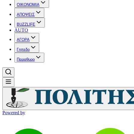
OIKONOMIA
ΑΠΟΨΕΙΣ
BUZZLIFE
AUTO
ΑΓΟΡΑ
Γηπεδο
Παραθυρο
Powered by