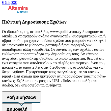
€ 55,000
Πολιτική Δημοσίευσης Σχολίων
Οι ιδιοκτήτες της ιστοσελίδας www.politis.com.cy διατηρούν το
δικαίωμα να αφαιρούν σχόλια αναγνωστών, δυσφημιστικού και/ή
υβριστικού περιεχομένου, ή/και σχόλια που μπορούν να εκληφθεί
ότι υποκινούν το μίσος/τον ρατσισμό ή που παραβιάζουν
οποιαδήποτε άλλη νομοθεσία. Οι συντάκτες των σχολίων αυτών
ευθύνονται προσωπικά για την δημοσίευση τους. Αν κάποιος
αναγνώστης/συντάκτης σχολίου, το οποίο αφαιρείται, θεωρεί ότι
έχει στοιχεία που αποδεικνύουν το αληθές του περιεχομένου του,
μπορεί να τα αποστείλει στην διεύθυνση της ιστοσελίδας για να
διερευνηθούν. Προτρέπουμε τους αναγνώστες μας να κάνουν
report / flag σχόλια που πιστεύουν ότι παραβιάζουν τους πιο πάνω
κανόνες. Σχόλια που περιέχουν URL / links σε οποιαδήποτε
σελίδα, δεν δημοσιεύονται αυτόματα.
Ροή ειδήσεων
Δημοφιλή