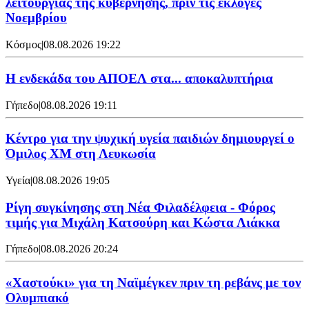
λειτουργίας της κυβέρνησης, πριν τις εκλογές
Νοεμβρίου
Κόσμος
|
08.08.2026 19:22
Η ενδεκάδα του ΑΠΟΕΛ στα... αποκαλυπτήρια
Γήπεδο
|
08.08.2026 19:11
Κέντρο για την ψυχική υγεία παιδιών δημιουργεί ο
Όμιλος XM στη Λευκωσία
Υγεία
|
08.08.2026 19:05
Ρίγη συγκίνησης στη Νέα Φιλαδέλφεια - Φόρος
τιμής για Μιχάλη Κατσούρη και Κώστα Λιάκκα
Γήπεδο
|
08.08.2026 20:24
«Χαστούκι» για τη Ναϊμέγκεν πριν τη ρεβάνς με τον
Ολυμπιακό