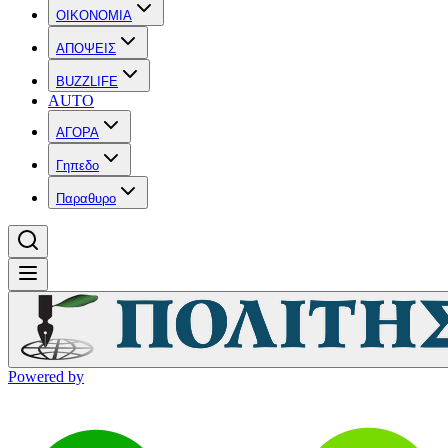
OIKONOMIA
ΑΠΟΨΕΙΣ
BUZZLIFE
AUTO
ΑΓΟΡΑ
Γηπεδο
Παραθυρο
Powered by