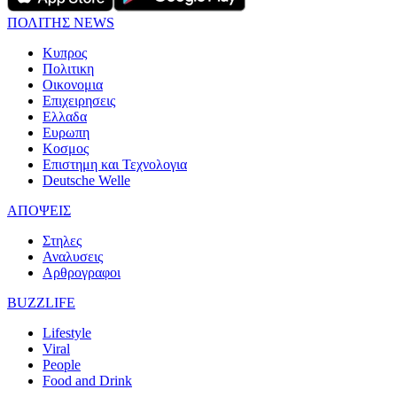
ΠΟΛΙΤΗΣ NEWS
Κυπρος
Πολιτικη
Οικονομια
Επιχειρησεις
Ελλαδα
Ευρωπη
Κοσμος
Επιστημη και Τεχνολογια
Deutsche Welle
ΑΠΟΨΕΙΣ
Στηλες
Αναλυσεις
Αρθρογραφοι
BUZZLIFE
Lifestyle
Viral
People
Food and Drink