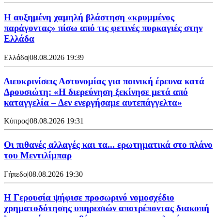
Η αυξημένη χαμηλή βλάστηση «κρυμμένος
παράγοντας» πίσω από τις φετινές πυρκαγιές στην
Ελλάδα
Ελλάδα
|
08.08.2026 19:39
Διευκρινίσεις Αστυνομίας για ποινική έρευνα κατά
Δρουσιώτη: «Η διερεύνηση ξεκίνησε μετά από
καταγγελία – Δεν ενεργήσαμε αυτεπάγγελτα»
Κύπρος
|
08.08.2026 19:31
Οι πιθανές αλλαγές και τα... ερωτηματικά στο πλάνο
του Μεντιλίμπαρ
Γήπεδο
|
08.08.2026 19:30
Η Γερουσία ψήφισε προσωρινό νομοσχέδιο
χρηματοδότησης υπηρεσιών αποτρέποντας διακοπή