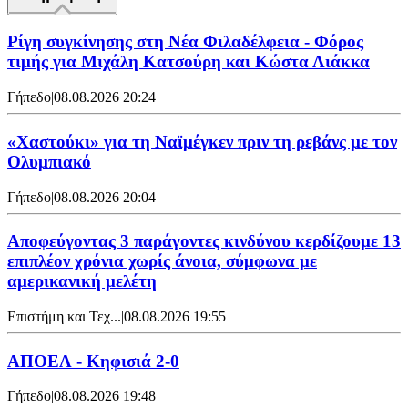
Ρίγη συγκίνησης στη Νέα Φιλαδέλφεια - Φόρος
τιμής για Μιχάλη Κατσούρη και Κώστα Λιάκκα
Γήπεδο
|
08.08.2026 20:24
«Χαστούκι» για τη Ναϊμέγκεν πριν τη ρεβάνς με τον
Ολυμπιακό
Γήπεδο
|
08.08.2026 20:04
Αποφεύγοντας 3 παράγοντες κινδύνου κερδίζουμε 13
επιπλέον χρόνια χωρίς άνοια, σύμφωνα με
αμερικανική μελέτη
Επιστήμη και Τεχ...
|
08.08.2026 19:55
ΑΠΟΕΛ - Κηφισιά 2-0
Γήπεδο
|
08.08.2026 19:48