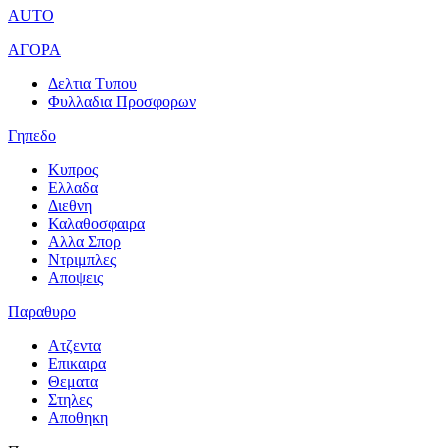
AUTO
ΑΓΟΡΑ
Δελτια Τυπου
Φυλλαδια Προσφορων
Γηπεδο
Κυπρος
Ελλαδα
Διεθνη
Καλαθοσφαιρα
Αλλα Σπορ
Ντριμπλες
Αποψεις
Παραθυρο
Ατζεντα
Επικαιρα
Θεματα
Στηλες
Αποθηκη