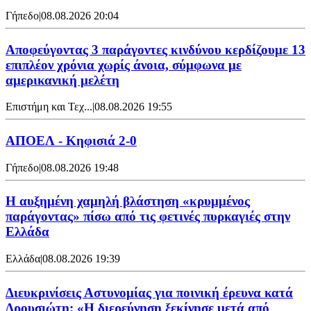
Γήπεδο
|
08.08.2026 20:04
Αποφεύγοντας 3 παράγοντες κινδύνου κερδίζουμε 13
επιπλέον χρόνια χωρίς άνοια, σύμφωνα με
αμερικανική μελέτη
Επιστήμη και Τεχ...
|
08.08.2026 19:55
ΑΠΟΕΛ - Κηφισιά 2-0
Γήπεδο
|
08.08.2026 19:48
Η αυξημένη χαμηλή βλάστηση «κρυμμένος
παράγοντας» πίσω από τις φετινές πυρκαγιές στην
Ελλάδα
Ελλάδα
|
08.08.2026 19:39
Διευκρινίσεις Αστυνομίας για ποινική έρευνα κατά
Δρουσιώτη: «Η διερεύνηση ξεκίνησε μετά από