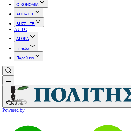
OIKONOMIA
ΑΠΟΨΕΙΣ
BUZZLIFE
AUTO
ΑΓΟΡΑ
Γηπεδο
Παραθυρο
Powered by