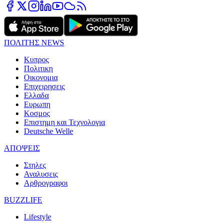
ΠΟΛΙΤΗΣ NEWS
Κυπρος
Πολιτικη
Οικονομια
Επιχειρησεις
Ελλαδα
Ευρωπη
Κοσμος
Επιστημη και Τεχνολογια
Deutsche Welle
ΑΠΟΨΕΙΣ
Στηλες
Αναλυσεις
Αρθρογραφοι
BUZZLIFE
Lifestyle