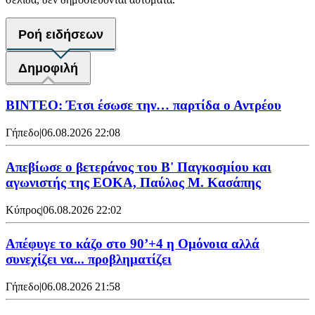
Ροή ειδήσεων
Δημοφιλή
ΒΙΝΤΕΟ: Έτσι έσωσε την… παρτίδα ο Αντρέου
Γήπεδο
|
06.08.2026 22:08
Απεβίωσε ο βετεράνος του Β' Παγκοσμίου και
αγωνιστής της ΕΟΚΑ, Παύλος Μ. Κασάπης
Κύπρος
|
06.08.2026 22:02
Απέφυγε το κάζο στο 90’+4 η Ομόνοια αλλά
συνεχίζει να... προβληματίζει
Γήπεδο
|
06.08.2026 21:58