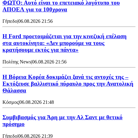
ΦΩΤΟ: Αυτό είναι το επετειακό λογότυπο του
ΑΠΟΕΛ για τα 100χρονα
Γήπεδο
|
06.08.2026 21:56
Η Ford προετοιμάζεται για την κινεζική επέλαση
στα αυτοκίνητα: «Δεν μπορούμε να τους
κρατήσουμε εκτός για πάντα»
Πολίτης News
|
06.08.2026 21:56
Η Βόρεια Κορέα δοκιμάζει ξανά τις αντοχές της –
Εκτόξευσε βαλλιστικό πύραυλο προς την Ανατολική
Θάλασσα
Κόσμος
|
06.08.2026 21:48
Συμβιβασμός για Άρη με την Αλ Σαντ με θετικό
πρόσημο
Γήπεδο
|
06.08.2026 21:39