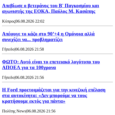
Απεβίωσε ο βετεράνος του Β' Παγκοσμίου και
αγωνιστής της ΕΟΚΑ, Παύλος Μ. Κασάπης
Κύπρος
|
06.08.2026 22:02
Απέφυγε το κάζο στο 90’+4 η Ομόνοια αλλά
συνεχίζει να... προβληματίζει
Γήπεδο
|
06.08.2026 21:58
ΦΩΤΟ: Αυτό είναι το επετειακό λογότυπο του
ΑΠΟΕΛ για τα 100χρονα
Γήπεδο
|
06.08.2026 21:56
Η Ford προετοιμάζεται για την κινεζική επέλαση
στα αυτοκίνητα: «Δεν μπορούμε να τους
κρατήσουμε εκτός για πάντα»
Πολίτης News
|
06.08.2026 21:56