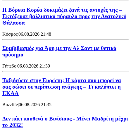
Η Βόρεια Κορέα δοκιμάζει ξανά τις αντοχές της –
Εκτόξευσε βαλλιστικό πύραυλο προς την Ανατολική
Θάλασσα
Κόσμος
|
06.08.2026 21:48
Συμβιβασμός για Άρη με την Αλ Σαντ με θετικό
πρόσημο
Γήπεδο
|
06.08.2026 21:39
Ταξιδεύετε στην Ευρώπη; Η κάρτα που μπορεί να
σας σώσει σε περίπτωση ανάγκης – Τι καλύπτει η
ΕΚΑΑ
Buzzlife
|
06.08.2026 21:35
Δεν πάει πουθενά ο Βινίσιους - Μένει Μαδρίτη μέχρι
το 2032!