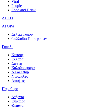
Viral
People
Food and Drink
AUTO
ΑΓΟΡΑ
Δελτια Τυπου
Φυλλαδια Προσφορων
Γηπεδο
Κυπρος
Ελλαδα
Διεθνη
Καλαθοσφαιρα
Αλλα Σπορ
Ντριμπλες
Αποψεις
Παραθυρο
Ατζεντα
Επικαιρα
Θεματα