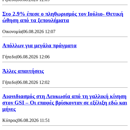
Στο 2,9% έπεσε ο πληθωρισμός τον Ιούλιο- Θετική
ώθηση από τα ξεπουλήματα
Οικονομία
|
06.08.2026 12:07
Απόλλων για μεγάλα πράγματα
Γήπεδο
|
06.08.2026 12:06
Άλλες απαιτήσεις
Γήπεδο
|
06.08.2026 12:02
Αιφνιδιασμός στη Λευκωσία από τη γαλλική κίνηση
στον GSI – Οι επαφές βρίσκονταν σε εξέλιξη εδώ και
μήνες
Κύπρος
|
06.08.2026 11:51