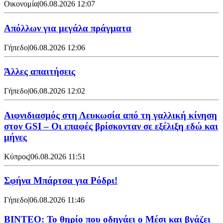
Οικονομία
|
06.08.2026 12:07
Απόλλων για μεγάλα πράγματα
Γήπεδο
|
06.08.2026 12:06
Άλλες απαιτήσεις
Γήπεδο
|
06.08.2026 12:02
Αιφνιδιασμός στη Λευκωσία από τη γαλλική κίνηση
στον GSI – Οι επαφές βρίσκονταν σε εξέλιξη εδώ και
μήνες
Κύπρος
|
06.08.2026 11:51
Σφήνα Μπάρτσα για Ρόδρι!
Γήπεδο
|
06.08.2026 11:46
ΒΙΝΤΕΟ: Το θηρίο που οδηγάει ο Μέσι και βγάζει