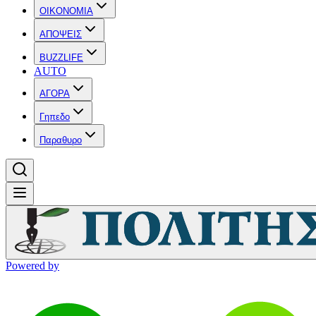
OIKONOMIA
ΑΠΟΨΕΙΣ
BUZZLIFE
AUTO
ΑΓΟΡΑ
Γηπεδο
Παραθυρο
Powered by