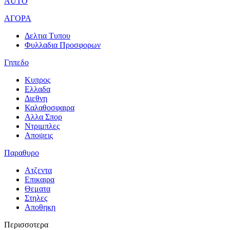
AUTO
ΑΓΟΡΑ
Δελτια Τυπου
Φυλλαδια Προσφορων
Γηπεδο
Κυπρος
Ελλαδα
Διεθνη
Καλαθοσφαιρα
Αλλα Σπορ
Ντριμπλες
Αποψεις
Παραθυρο
Ατζεντα
Επικαιρα
Θεματα
Στηλες
Αποθηκη
Περισσοτερα