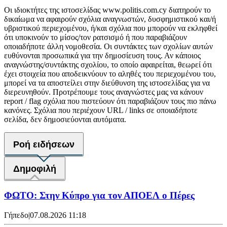
Οι ιδιοκτήτες της ιστοσελίδας www.politis.com.cy διατηρούν το
δικαίωμα να αφαιρούν σχόλια αναγνωστών, δυσφημιστικού και/ή
υβριστικού περιεχομένου, ή/και σχόλια που μπορούν να εκληφθεί
ότι υποκινούν το μίσος/τον ρατσισμό ή που παραβιάζουν
οποιαδήποτε άλλη νομοθεσία. Οι συντάκτες των σχολίων αυτών
ευθύνονται προσωπικά για την δημοσίευση τους. Αν κάποιος
αναγνώστης/συντάκτης σχολίου, το οποίο αφαιρείται, θεωρεί ότι
έχει στοιχεία που αποδεικνύουν το αληθές του περιεχομένου του,
μπορεί να τα αποστείλει στην διεύθυνση της ιστοσελίδας για να
διερευνηθούν. Προτρέπουμε τους αναγνώστες μας να κάνουν
report / flag σχόλια που πιστεύουν ότι παραβιάζουν τους πιο πάνω
κανόνες. Σχόλια που περιέχουν URL / links σε οποιαδήποτε
σελίδα, δεν δημοσιεύονται αυτόματα.
Ροή ειδήσεων
Δημοφιλή
ΦΩΤΟ: Στην Κύπρο για τον ΑΠΟΕΛ ο Πέρες
Γήπεδο
|
07.08.2026 11:18