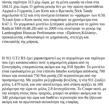
πίστας ταχύτητα 313 χλμ./ώρα, με τη μέση ωριαία να είναι στα
184,11 χλμ./ώρα. Ο χρόνος-ρεκόρ δεν με την πρώτη προσπάθεια.
Αρχικά ο Γερμανός Lars Kern και ο Βρετανός Nick Tandy
σημείωσαν 6:52 και στη συνέχεια έσπασαν το «φράγμα» των 6:50.
Τελικά ήταν ο Kern αυτός που σταμάτησε τα χρονόμετρα στα
6:47.3. Το γερμανικό μοντέλο ξεπέρασε μάλιστα και το χρόνο του
Radical SR8 (6:48.28) από το 2009 ενώ συνέτριψε το ρεκόρ της
Lamborghini Huracan Performante στην «Πράσινη Κόλαση»,
προκαλώντας ενθουσιασμό σε μηχανικούς, στελέχη και
επικεφαλής της μάρκας.
Η 911 GT2 RS έχει χαρακτηριστεί ως το ισχυρότερο και ταχύτερο
που έχει κατασκευάσει ποτέ η φημισμένη μάρκα από τη
Στουτγάρδη, επικρατώντας ακόμα και της 918 Spyder. Το μοντέλο
είναι εφοδιασμένο με ένα επίπεδο biturbo κινητήρα απόδοσης 700
ίππων και συνολικά 750 Nm ροπής (50 περισσότερα από την
προηγούμενη). Με γεμάτο ρεζερβουάρ βενζίνης, η νέα 911 ζυγίζει
μόλις 1,470 κιλά, και σαν αποτέλεσμα, από στάση αγγίζει τα 100
χιλιόμετρα την ώρα σε μόλις 2.8 δευτερόλεπτα. Το Coupe αυτό, με
την κίνηση στους πίσω τροχούς, μπορεί να φτάσει ακόμη και τα
340 χιλιόμετρα την ώρα και διαθέτει τεχνολογία που θα ζήλευαν
ακόμη και τα αγωνιστικά αυτοκίνητα της εταιρίας.