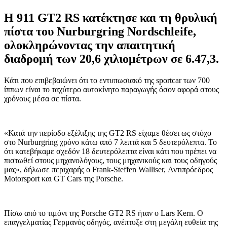
Η 911 GT2 RS κατέκτησε και τη θρυλική
πίστα του Nurburgring Nordschleife,
ολοκληρώνοντας την απαιτητική
διαδρομή των 20,6 χιλιομέτρων σε 6.47,3.
Κάτι που επιβεβαιώνει ότι το εντυπωσιακό της sportcar των 700
ίππων είναι το ταχύτερο αυτοκίνητο παραγωγής όσον αφορά στους
χρόνους μέσα σε πίστα.
«Κατά την περίοδο εξέλιξης της GT2 RS είχαμε θέσει ως στόχο
στο Nurburgring χρόνο κάτω από 7 λεπτά και 5 δευτερόλεπτα. Το
ότι κατεβήκαμε σχεδόν 18 δευτερόλεπτα είναι κάτι που πρέπει να
πιστωθεί στους μηχανολόγους, τους μηχανικούς και τους οδηγούς
μας», δήλωσε περιχαρής ο Frank-Steffen Walliser, Αντιπρόεδρος
Motorsport και GT Cars της Porsche.
Πίσω από το τιμόνι της Porsche GT2 RS ήταν ο Lars Kern. Ο
επαγγελματίας Γερμανός οδηγός, ανέπτυξε στη μεγάλη ευθεία της