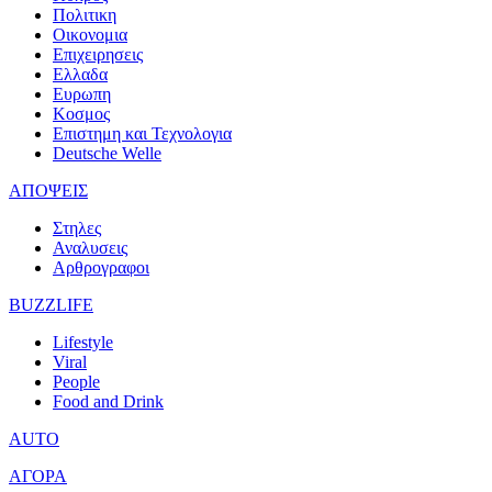
Πολιτικη
Οικονομια
Επιχειρησεις
Ελλαδα
Ευρωπη
Κοσμος
Επιστημη και Τεχνολογια
Deutsche Welle
ΑΠΟΨΕΙΣ
Στηλες
Αναλυσεις
Αρθρογραφοι
BUZZLIFE
Lifestyle
Viral
People
Food and Drink
AUTO
ΑΓΟΡΑ