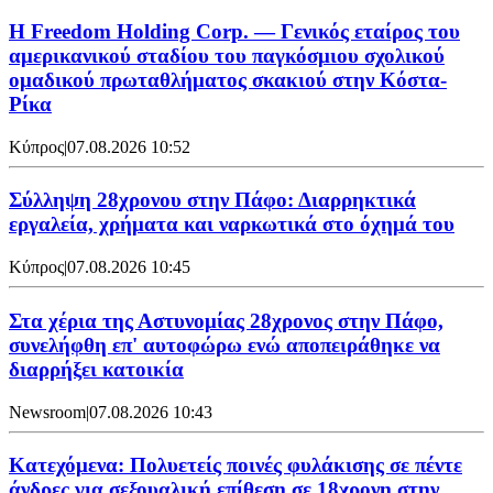
Η Freedom Holding Corp. — Γενικός εταίρος του
αμερικανικού σταδίου του παγκόσμιου σχολικού
ομαδικού πρωταθλήματος σκακιού στην Κόστα-
Ρίκα
Κύπρος
|
07.08.2026 10:52
Σύλληψη 28χρονου στην Πάφο: Διαρρηκτικά
εργαλεία, χρήματα και ναρκωτικά στο όχημά του
Κύπρος
|
07.08.2026 10:45
Στα χέρια της Αστυνομίας 28χρονος στην Πάφο,
συνελήφθη επ' αυτοφώρω ενώ αποπειράθηκε να
διαρρήξει κατοικία
Newsroom
|
07.08.2026 10:43
Κατεχόμενα: Πολυετείς ποινές φυλάκισης σε πέντε
άνδρες για σεξουαλική επίθεση σε 18χρονη στην