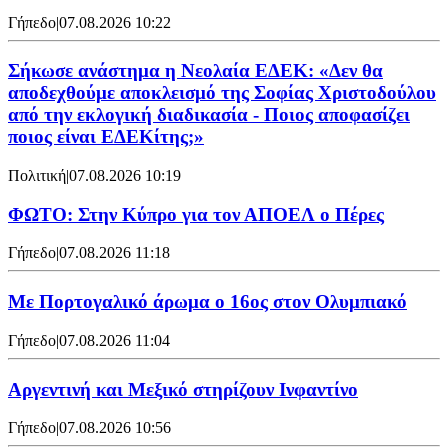
Γήπεδο
|
07.08.2026 10:22
Σήκωσε ανάστημα η Νεολαία ΕΔΕΚ: «Δεν θα
αποδεχθούμε αποκλεισμό της Σοφίας Χριστοδούλου
από την εκλογική διαδικασία - Ποιος αποφασίζει
ποιος είναι ΕΔΕΚίτης;»
Πολιτική
|
07.08.2026 10:19
ΦΩΤΟ: Στην Κύπρο για τον ΑΠΟΕΛ ο Πέρες
Γήπεδο
|
07.08.2026 11:18
Με Πορτογαλικό άρωμα ο 16ος στον Ολυμπιακό
Γήπεδο
|
07.08.2026 11:04
Αργεντινή και Μεξικό στηρίζουν Ινφαντίνο
Γήπεδο
|
07.08.2026 10:56