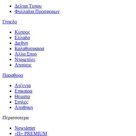
Δελτια Τυπου
Φυλλαδια Προσφορων
Γηπεδο
Κυπρος
Ελλαδα
Διεθνη
Καλαθοσφαιρα
Αλλα Σπορ
Ντριμπλες
Αποψεις
Παραθυρο
Ατζεντα
Επικαιρα
Θεματα
Στηλες
Αποθηκη
Περισσοτερα
Newsletter
«Π» PREMIUM