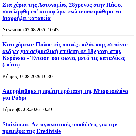
Στα χέρια της Αστυνομίας 28χρονος στην Πάφο,
συνελήφθη επ' αυτοφώρω ενώ αποπειράθηκε να
διαρρήξει κατοικία
Newsroom
|
07.08.2026 10:43
Κατεχόμενα: Πολυετείς ποινές φυλάκισης σε πέντε
άνδρες για σεξουαλική επίθεση σε 18χρονη στην
Κερύνεια - Ένταση και φωνές μετά τις καταδίκες
(φώτο)
Κύπρος
|
07.08.2026 10:30
Απορρίφθηκε η πρώτη πρόταση της Μπαρτσελόνα
για Ρόδρι
Γήπεδο
|
07.08.2026 10:29
Stoiximan: Ανταγωνιστικές αποδόσεις για την
πρεμιέρα της Eredivisie