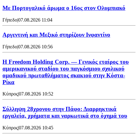
Με Πορτογαλικό άρωμα ο 16ος στον Ολυμπιακό
Γήπεδο
|
07.08.2026 11:04
Αργεντινή και Μεξικό στηρίζουν Ινφαντίνο
Γήπεδο
|
07.08.2026 10:56
Η Freedom Holding Corp. — Γενικός εταίρος του
αμερικανικού σταδίου του παγκόσμιου σχολικού
ομαδικού πρωταθλήματος σκακιού στην Κόστα-
Ρίκα
Κύπρος
|
07.08.2026 10:52
Σύλληψη 28χρονου στην Πάφο: Διαρρηκτικά
εργαλεία, χρήματα και ναρκωτικά στο όχημά του
Κύπρος
|
07.08.2026 10:45