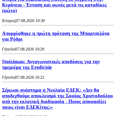
Κερύνεια - Ένταση και φωνές μετά τις καταδίκες
(φώτο)
Κύπρος
|
07.08.2026 10:30
Απορρίφθηκε η πρώτη πρόταση της Μπαρτσελόνα
για Ρόδρι
Γήπεδο
|
07.08.2026 10:29
Stoiximan: Ανταγωνιστικές αποδόσεις για την
πρεμιέρα της Eredivisie
Γήπεδο
|
07.08.2026 10:22
Σήκωσε ανάστημα η Νεολαία ΕΔΕΚ: «Δεν θα
αποδεχθούμε αποκλεισμό της Σοφίας Χριστοδούλου
από την εκλογική διαδικασία - Ποιος αποφασίζει
ποιος είναι ΕΔΕΚίτης;»