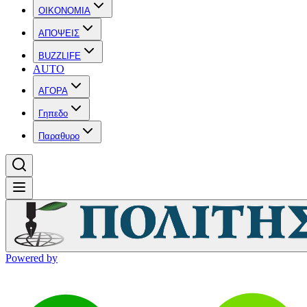
OIKONOMIA
ΑΠΟΨΕΙΣ
BUZZLIFE
AUTO
ΑΓΟΡΑ
Γηπεδο
Παραθυρο
Powered by