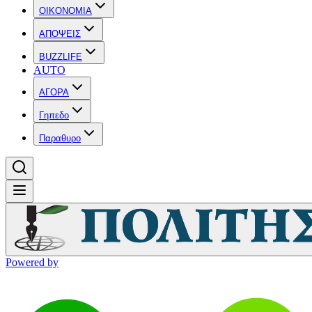
OIKONOMIA
ΑΠΟΨΕΙΣ
BUZZLIFE
AUTO
ΑΓΟΡΑ
Γηπεδο
Παραθυρο
Powered by