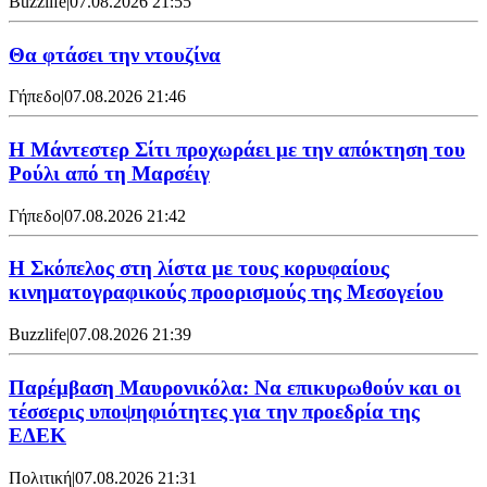
Buzzlife
|
07.08.2026 21:55
Θα φτάσει την ντουζίνα
Γήπεδο
|
07.08.2026 21:46
Η Μάντεστερ Σίτι προχωράει με την απόκτηση του
Ρούλι από τη Μαρσέιγ
Γήπεδο
|
07.08.2026 21:42
Η Σκόπελος στη λίστα με τους κορυφαίους
κινηματογραφικούς προορισμούς της Μεσογείου
Buzzlife
|
07.08.2026 21:39
Παρέμβαση Μαυρονικόλα: Να επικυρωθούν και οι
τέσσερις υποψηφιότητες για την προεδρία της
ΕΔΕΚ
Πολιτική
|
07.08.2026 21:31