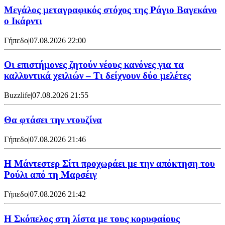
Μεγάλος μεταγραφικός στόχος της Ράγιο Βαγεκάνο
ο Ικάρντι
Γήπεδο
|
07.08.2026 22:00
Οι επιστήμονες ζητούν νέους κανόνες για τα
καλλυντικά χειλιών – Τι δείχνουν δύο μελέτες
Buzzlife
|
07.08.2026 21:55
Θα φτάσει την ντουζίνα
Γήπεδο
|
07.08.2026 21:46
Η Μάντεστερ Σίτι προχωράει με την απόκτηση του
Ρούλι από τη Μαρσέιγ
Γήπεδο
|
07.08.2026 21:42
Η Σκόπελος στη λίστα με τους κορυφαίους