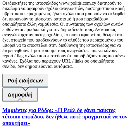
Οι ιδιοκτήτες της ιστοσελίδας www.politis.com.cy διατηρούν το
δικαίωμα να αφαιρούν σχόλια αναγνωστών, δυσφημιστικού και/ή
υβριστικού περιεχομένου, ή/και σχόλια που μπορούν να εκληφθεί
ότι υποκινούν το μίσος/τον ρατσισμό ή που παραβιάζουν
οποιαδήποτε άλλη νομοθεσία. Οι συντάκτες των σχολίων αυτών
ευθύνονται προσωπικά για την δημοσίευση τους. Αν κάποιος
αναγνώστης/συντάκτης σχολίου, το οποίο αφαιρείται, θεωρεί ότι
έχει στοιχεία που αποδεικνύουν το αληθές του περιεχομένου του,
μπορεί να τα αποστείλει στην διεύθυνση της ιστοσελίδας για να
διερευνηθούν. Προτρέπουμε τους αναγνώστες μας να κάνουν
report / flag σχόλια που πιστεύουν ότι παραβιάζουν τους πιο πάνω
κανόνες. Σχόλια που περιέχουν URL / links σε οποιαδήποτε
σελίδα, δεν δημοσιεύονται αυτόματα.
Ροή ειδήσεων
Δημοφιλή
Μοριέντες για Ρόδρι: «Η Ρεάλ δε χάνει παίκτες
τέτοιου επιπέδου, δεν ήθελε ποτέ πραγματικά να τον
αποκτήσει»