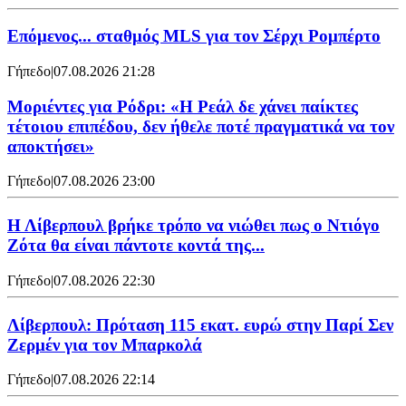
Επόμενος... σταθμός MLS για τον Σέρχι Ρομπέρτο
Γήπεδο
|
07.08.2026 21:28
Μοριέντες για Ρόδρι: «Η Ρεάλ δε χάνει παίκτες
τέτοιου επιπέδου, δεν ήθελε ποτέ πραγματικά να τον
αποκτήσει»
Γήπεδο
|
07.08.2026 23:00
Η Λίβερπουλ βρήκε τρόπο να νιώθει πως ο Ντιόγο
Ζότα θα είναι πάντοτε κοντά της...
Γήπεδο
|
07.08.2026 22:30
Λίβερπουλ: Πρόταση 115 εκατ. ευρώ στην Παρί Σεν
Ζερμέν για τον Μπαρκολά
Γήπεδο
|
07.08.2026 22:14