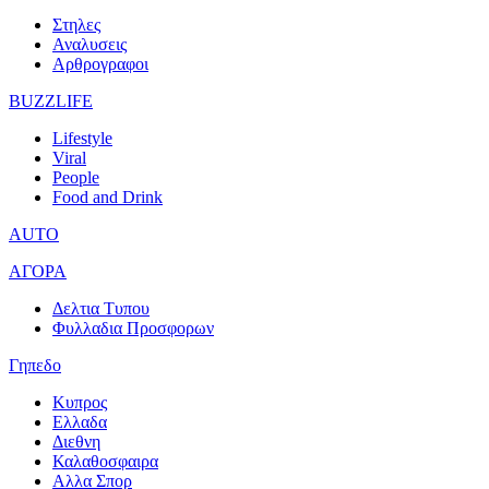
Στηλες
Αναλυσεις
Αρθρογραφοι
BUZZLIFE
Lifestyle
Viral
People
Food and Drink
AUTO
ΑΓΟΡΑ
Δελτια Τυπου
Φυλλαδια Προσφορων
Γηπεδο
Κυπρος
Ελλαδα
Διεθνη
Καλαθοσφαιρα
Αλλα Σπορ